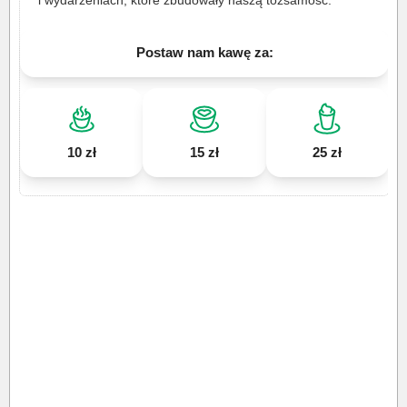
i wydarzeniach, które zbudowały naszą tożsamość.
Postaw nam kawę za:
10 zł
15 zł
25 zł