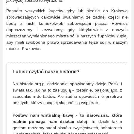
jak wyżej zostało to wyrażone.
Ponadto wszystkich kupców ryby lub śledzie do Krakowa
sprowadzających całkowicie uwalniamy, że żadnej części nie
będą z nich komukolwiek zobowiązani płacić. Również
dopuszczamy i zezwalamy, gdy którykolwiek z naszych
mieszczan wymienionego miasta sól u naszych żupników kupią,
aby mieli swobodne prawo sprzedawania tejże soli w naszym
mieście Krakowie.
Lubisz czytać nasze historie?
Na historia.org.pl codziennie opowiadamy dzieje Polski i
świata tak, jak na to zasługują - rzetelnie, pasjonująco, z
szacunkiem do faktów. Ale żadna opowieść nie przetrwa
bez tych, którzy chcą jej słuchać i ją wspierać.
Postaw nam wirtualną kawę - to darowizna, która
realnie pomaga nam działać dalej
. To dzięki takim
gestom możemy nadal pisać o zwycięstwach, bohaterach