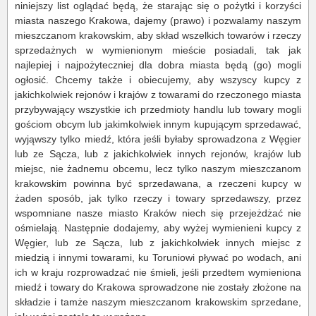
niniejszy list oglądać będą, że starając się o pożytki i korzyści
miasta naszego Krakowa, dajemy (prawo) i pozwalamy naszym
mieszczanom krakowskim, aby skład wszelkich towarów i rzeczy
sprzedażnych w wymienionym mieście posiadali, tak jak
najlepiej i najpożyteczniej dla dobra miasta będą (go) mogli
ogłosić. Chcemy także i obiecujemy, aby wszyscy kupcy z
jakichkolwiek rejonów i krajów z towarami do rzeczonego miasta
przybywający wszystkie ich przedmioty handlu lub towary mogli
gościom obcym lub jakimkolwiek innym kupującym sprzedawać,
wyjąwszy tylko miedź, która jeśli byłaby sprowadzona z Węgier
lub ze Sącza, lub z jakichkolwiek innych rejonów, krajów lub
miejsc, nie żadnemu obcemu, lecz tylko naszym mieszczanom
krakowskim powinna być sprzedawana, a rzeczeni kupcy w
żaden sposób, jak tylko rzeczy i towary sprzedawszy, przez
wspomniane nasze miasto Kraków niech się przejeżdżać nie
ośmielają. Następnie dodajemy, aby wyżej wymienieni kupcy z
Węgier, lub ze Sącza, lub z jakichkolwiek innych miejsc z
miedzią i innymi towarami, ku Toruniowi pływać po wodach, ani
ich w kraju rozprowadzać nie śmieli, jeśli przedtem wymieniona
miedź i towary do Krakowa sprowadzone nie zostały złożone na
składzie i tamże naszym mieszczanom krakowskim sprzedane,