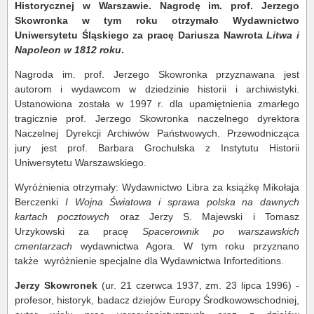
Historycznej w Warszawie. Nagrodę im. prof. Jerzego
Skowronka w tym roku otrzymało Wydawnictwo
Uniwersytetu Śląskiego za pracę Dariusza Nawrota
Litwa i
Napoleon w 1812 roku
.
Nagroda im. prof. Jerzego Skowronka przyznawana jest
autorom i wydawcom w dziedzinie historii i archiwistyki.
Ustanowiona została w 1997 r. dla upamiętnienia zmarłego
tragicznie prof. Jerzego Skowronka naczelnego dyrektora
Naczelnej Dyrekcji Archiwów Państwowych. Przewodnicząca
jury jest prof. Barbara Grochulska z Instytutu Historii
Uniwersytetu Warszawskiego.
Wyróżnienia otrzymały: Wydawnictwo Libra za książkę Mikołaja
Berczenki
I Wojna Światowa i sprawa polska na dawnych
kartach pocztowych
oraz Jerzy S. Majewski i Tomasz
Urzykowski za pracę
Spacerownik po warszawskich
cmentarzach
wydawnictwa Agora. W tym roku przyznano
także wyróżnienie specjalne dla Wydawnictwa Inforteditions.
Jerzy Skowronek
(ur. 21 czerwca 1937, zm. 23 lipca 1996) -
profesor, historyk, badacz dziejów Europy Środkowowschodniej,