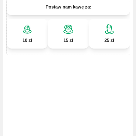
Postaw nam kawę za:
10 zł
15 zł
25 zł