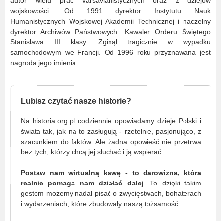
autor wielu prac varsavianistycznych oraz z dziejów
wojskowości. Od 1991 dyrektor Instytutu Nauk
Humanistycznych Wojskowej Akademii Technicznej i naczelny
dyrektor Archiwów Państwowych. Kawaler Orderu Świętego
Stanisława III klasy. Zginął tragicznie w wypadku
samochodowym we Francji. Od 1996 roku przyznawana jest
nagroda jego imienia.
Lubisz czytać nasze historie?
Na historia.org.pl codziennie opowiadamy dzieje Polski i
świata tak, jak na to zasługują - rzetelnie, pasjonująco, z
szacunkiem do faktów. Ale żadna opowieść nie przetrwa
bez tych, którzy chcą jej słuchać i ją wspierać.
Postaw nam wirtualną kawę - to darowizna, która
realnie pomaga nam działać dalej
. To dzięki takim
gestom możemy nadal pisać o zwycięstwach, bohaterach
i wydarzeniach, które zbudowały naszą tożsamość.