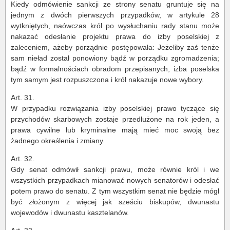
Kiedy odmówienie sankcji ze strony senatu gruntuje się na
jednym z dwóch pierwszych przypadków, w artykule 28
wytkniętych, naówczas król po wysłuchaniu rady stanu może
nakazać odesłanie projektu prawa do izby poselskiej z
zaleceniem, ażeby porządnie postępowała: Jeżeliby zaś tenże
sam nieład został ponowiony bądź w porządku zgromadzenia;
bądź w formalnościach obradom przepisanych, izba poselska
tym samym jest rozpuszczona i król nakazuje nowe wybory.
Art. 31.
W przypadku rozwiązania izby poselskiej prawo tyczące się
przychodów skarbowych zostaje przedłużone na rok jeden, a
prawa cywilne lub kryminalne mają mieć moc swoją bez
żadnego określenia i zmiany.
Art. 32.
Gdy senat odmówił sankcji prawu, może równie król i we
wszystkich przypadkach mianować nowych senatorów i odesłać
potem prawo do senatu. Z tym wszystkim senat nie będzie mógł
być złożonym z więcej jak sześciu biskupów, dwunastu
wojewodów i dwunastu kasztelanów.