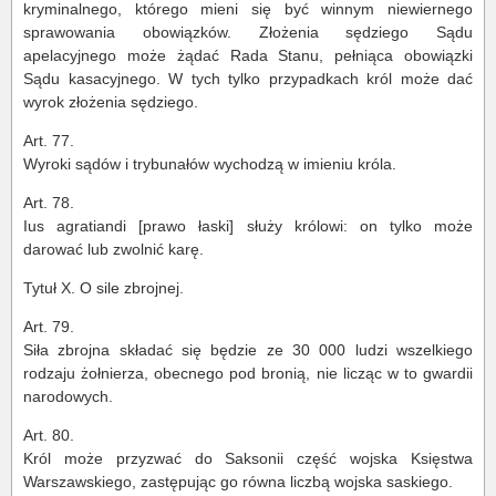
kryminalnego, którego mieni się być winnym niewiernego
sprawowania obowiązków. Złożenia sędziego Sądu
apelacyjnego może żądać Rada Stanu, pełniąca obowiązki
Sądu kasacyjnego. W tych tylko przypadkach król może dać
wyrok złożenia sędziego.
Art. 77.
Wyroki sądów i trybunałów wychodzą w imieniu króla.
Art. 78.
Ius agratiandi [prawo łaski] służy królowi: on tylko może
darować lub zwolnić karę.
Tytuł X. O sile zbrojnej.
Art. 79.
Siła zbrojna składać się będzie ze 30 000 ludzi wszelkiego
rodzaju żołnierza, obecnego pod bronią, nie licząc w to gwardii
narodowych.
Art. 80.
Król może przyzwać do Saksonii część wojska Księstwa
Warszawskiego, zastępując go równa liczbą wojska saskiego.