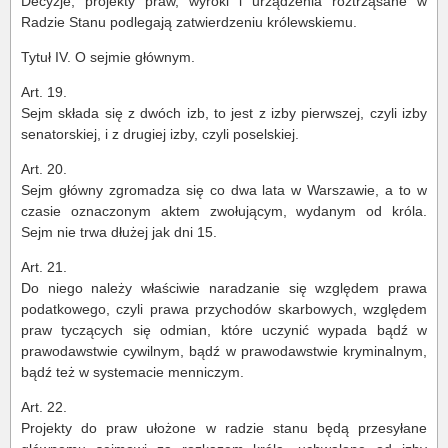
Decyzje, projekty praw, wyroki i urządzenia roztrząsane w
Radzie Stanu podlegają zatwierdzeniu królewskiemu.
Tytuł IV. O sejmie głównym.
Art. 19.
Sejm składa się z dwóch izb, to jest z izby pierwszej, czyli izby
senatorskiej, i z drugiej izby, czyli poselskiej.
Art. 20.
Sejm główny zgromadza się co dwa lata w Warszawie, a to w
czasie oznaczonym aktem zwołującym, wydanym od króla.
Sejm nie trwa dłużej jak dni 15.
Art. 21.
Do niego należy właściwie naradzanie się względem prawa
podatkowego, czyli prawa przychodów skarbowych, względem
praw tyczących się odmian, które uczynić wypada bądź w
prawodawstwie cywilnym, bądź w prawodawstwie kryminalnym,
bądź też w systemacie menniczym.
Art. 22.
Projekty do praw ułożone w radzie stanu będą przesyłane