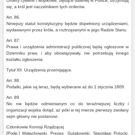
Ordery cywilne i wojskowe, będące dawniej w Polsce, utrzymują
się, a król jest naczelnikiem tych orderów.
Art. 86.
Niniejszy statut konstytucyjny będzie dopełniony urządzeniami,
wydawanymi przez króla, a roztrząsanymi w jego Radzie Stanu.
Art. 87.
Prawa i urządzenia administracji publicznej będą ogłoszone w
Dzienniku praw, i aby obowiązywały, nie potrzebują innego
kształtu ogłoszenia.
Tytuł XII. Urządzenia przemijające.
Art. 88.
Podatki, jakie są teraz, będą wybierane aż do 1 stycznia 1809.
Art. 89.
Nic nie będzie odmienianym co do teraźniejszej liczby i
organizacji wojska dotąd, aż póki w tej mierze pierwszy zwołany
sejm główny nie postanowi.
Członkowie Komisji Rządzącej
[Podp.] Małachowski, Prezes. Gutakowski. Stanisław Potocki.