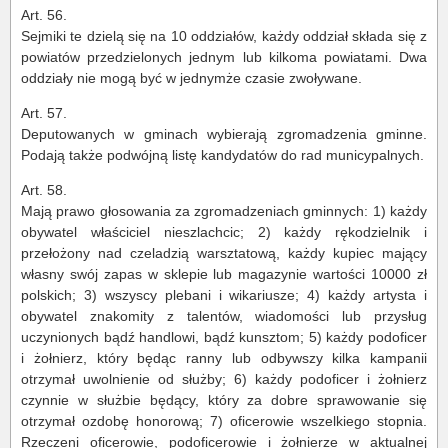
Art. 56.
Sejmiki te dzielą się na 10 oddziałów, każdy oddział składa się z
powiatów przedzielonych jednym lub kilkoma powiatami. Dwa
oddziały nie mogą być w jednymże czasie zwoływane.
Art. 57.
Deputowanych w gminach wybierają zgromadzenia gminne.
Podają także podwójną listę kandydatów do rad municypalnych.
Art. 58.
Mają prawo głosowania za zgromadzeniach gminnych: 1) każdy
obywatel właściciel nieszlachcic; 2) każdy rękodzielnik i
przełożony nad czeladzią warsztatową, każdy kupiec mający
własny swój zapas w sklepie lub magazynie wartości 10000 zł
polskich; 3) wszyscy plebani i wikariusze; 4) każdy artysta i
obywatel znakomity z talentów, wiadomości lub przysług
uczynionych bądź handlowi, bądź kunsztom; 5) każdy podoficer
i żołnierz, który będąc ranny lub odbywszy kilka kampanii
otrzymał uwolnienie od służby; 6) każdy podoficer i żołnierz
czynnie w służbie będący, który za dobre sprawowanie się
otrzymał ozdobę honorową; 7) oficerowie wszelkiego stopnia.
Rzeczeni oficerowie, podoficerowie i żołnierze w aktualnej