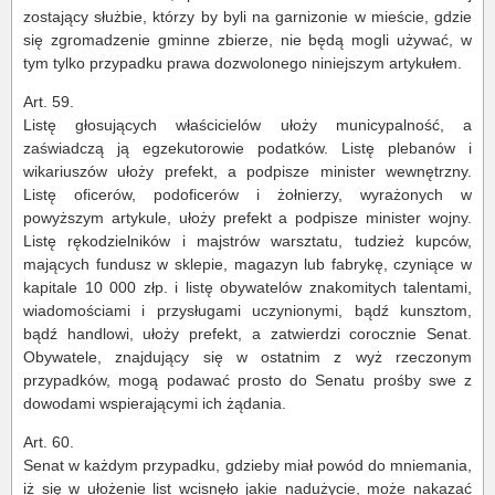
zostający służbie, którzy by byli na garnizonie w mieście, gdzie
się zgromadzenie gminne zbierze, nie będą mogli używać, w
tym tylko przypadku prawa dozwolonego niniejszym artykułem.
Art. 59.
Listę głosujących właścicielów ułoży municypalność, a
zaświadczą ją egzekutorowie podatków. Listę plebanów i
wikariuszów ułoży prefekt, a podpisze minister wewnętrzny.
Listę oficerów, podoficerów i żołnierzy, wyrażonych w
powyższym artykule, ułoży prefekt a podpisze minister wojny.
Listę rękodzielników i majstrów warsztatu, tudzież kupców,
mających fundusz w sklepie, magazyn lub fabrykę, czyniące w
kapitale 10 000 złp. i listę obywatelów znakomitych talentami,
wiadomościami i przysługami uczynionymi, bądź kunsztom,
bądź handlowi, ułoży prefekt, a zatwierdzi corocznie Senat.
Obywatele, znajdujący się w ostatnim z wyż rzeczonym
przypadków, mogą podawać prosto do Senatu prośby swe z
dowodami wspierającymi ich żądania.
Art. 60.
Senat w każdym przypadku, gdzieby miał powód do mniemania,
iż się w ułożenie list wcisnęło jakie nadużycie, może nakazać