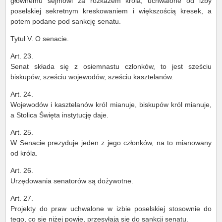
głównemu sejmowi za rozkazem króla, uchwalone od izby
poselskiej sekretnym kreskowaniem i większością kresek, a
potem podane pod sankcję senatu.
Tytuł V. O senacie.
Art. 23.
Senat składa się z osiemnastu członków, to jest sześciu
biskupów, sześciu wojewodów, sześciu kasztelanów.
Art. 24.
Wojewodów i kasztelanów król mianuje, biskupów król mianuje,
a Stolica Święta instytucję daje.
Art. 25.
W Senacie prezyduje jeden z jego członków, na to mianowany
od króla.
Art. 26.
Urzędowania senatorów są dożywotne.
Art. 27.
Projekty do praw uchwalone w izbie poselskiej stosownie do
tego, co się niżej powie, przesyłają się do sankcji senatu.