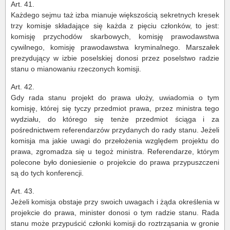
Art. 41.
Każdego sejmu taż izba mianuje większością sekretnych kresek
trzy komisje składające się każda z pięciu członków, to jest:
komisję przychodów skarbowych, komisję prawodawstwa
cywilnego, komisję prawodawstwa kryminalnego. Marszałek
prezydujący w izbie poselskiej donosi przez poselstwo radzie
stanu o mianowaniu rzeczonych komisji.
Art. 42.
Gdy rada stanu projekt do prawa ułoży, uwiadomia o tym
komisję, której się tyczy przedmiot prawa, przez ministra tego
wydziału, do którego się tenże przedmiot ściąga i za
pośrednictwem referendarzów przydanych do rady stanu. Jeżeli
komisja ma jakie uwagi do przełożenia względem projektu do
prawa, zgromadza się u tegoż ministra. Referendarze, którym
polecone było doniesienie o projekcie do prawa przypuszczeni
są do tych konferencji.
Art. 43.
Jeżeli komisja obstaje przy swoich uwagach i żąda określenia w
projekcie do prawa, minister donosi o tym radzie stanu. Rada
stanu może przypuścić członki komisji do roztrząsania w gronie