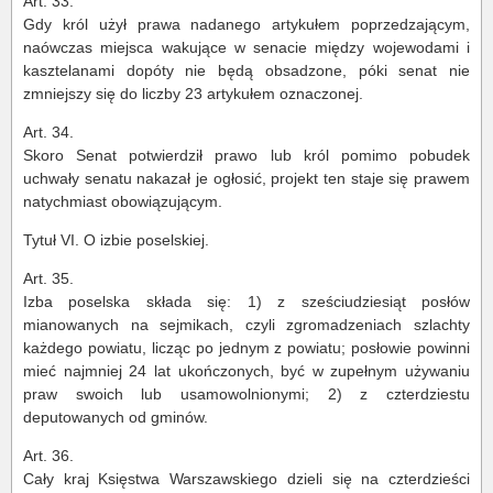
Art. 33.
Gdy król użył prawa nadanego artykułem poprzedzającym,
naówczas miejsca wakujące w senacie między wojewodami i
kasztelanami dopóty nie będą obsadzone, póki senat nie
zmniejszy się do liczby 23 artykułem oznaczonej.
Art. 34.
Skoro Senat potwierdził prawo lub król pomimo pobudek
uchwały senatu nakazał je ogłosić, projekt ten staje się prawem
natychmiast obowiązującym.
Tytuł VI. O izbie poselskiej.
Art. 35.
Izba poselska składa się: 1) z sześciudziesiąt posłów
mianowanych na sejmikach, czyli zgromadzeniach szlachty
każdego powiatu, licząc po jednym z powiatu; posłowie powinni
mieć najmniej 24 lat ukończonych, być w zupełnym używaniu
praw swoich lub usamowolnionymi; 2) z czterdziestu
deputowanych od gminów.
Art. 36.
Cały kraj Księstwa Warszawskiego dzieli się na czterdzieści