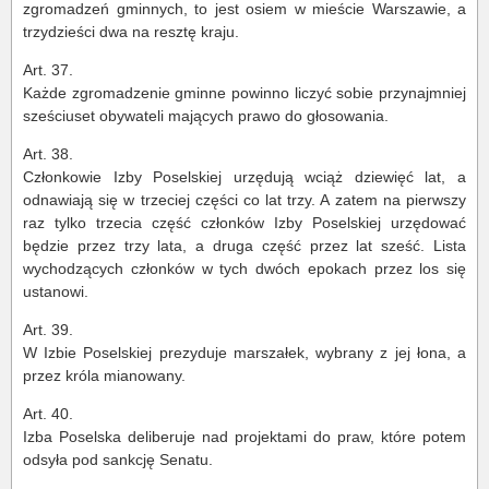
zgromadzeń gminnych, to jest osiem w mieście Warszawie, a
trzydzieści dwa na resztę kraju.
Art. 37.
Każde zgromadzenie gminne powinno liczyć sobie przynajmniej
sześciuset obywateli mających prawo do głosowania.
Art. 38.
Członkowie Izby Poselskiej urzędują wciąż dziewięć lat, a
odnawiają się w trzeciej części co lat trzy. A zatem na pierwszy
raz tylko trzecia część członków Izby Poselskiej urzędować
będzie przez trzy lata, a druga część przez lat sześć. Lista
wychodzących członków w tych dwóch epokach przez los się
ustanowi.
Art. 39.
W Izbie Poselskiej prezyduje marszałek, wybrany z jej łona, a
przez króla mianowany.
Art. 40.
Izba Poselska deliberuje nad projektami do praw, które potem
odsyła pod sankcję Senatu.