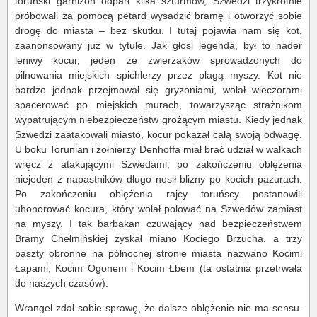
toruński garnizon odparł kilka szturmów, Szwedzi trzykrotnie
próbowali za pomocą petard wysadzić bramę i otworzyć sobie
drogę do miasta – bez skutku. I tutaj pojawia nam się kot,
zaanonsowany już w tytule. Jak głosi legenda, był to nader
leniwy kocur, jeden ze zwierzaków sprowadzonych do
pilnowania miejskich spichlerzy przez plagą myszy. Kot nie
bardzo jednak przejmował się gryzoniami, wolał wieczorami
spacerować po miejskich murach, towarzysząc strażnikom
wypatrującym niebezpieczeństw grożącym miastu. Kiedy jednak
Szwedzi zaatakowali miasto, kocur pokazał całą swoją odwagę.
U boku Torunian i żołnierzy Denhoffa miał brać udział w walkach
wręcz z atakującymi Szwedami, po zakończeniu oblężenia
niejeden z napastników długo nosił blizny po kocich pazurach.
Po zakończeniu oblężenia rajcy toruńscy postanowili
uhonorować kocura, który wolał polować na Szwedów zamiast
na myszy. I tak barbakan czuwający nad bezpieczeństwem
Bramy Chełmińskiej zyskał miano Kociego Brzucha, a trzy
baszty obronne na północnej stronie miasta nazwano Kocimi
Łapami, Kocim Ogonem i Kocim Łbem (ta ostatnia przetrwała
do naszych czasów).
Wrangel zdał sobie sprawę, że dalsze oblężenie nie ma sensu.