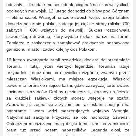
oddziały – nie udaje mu się jednak ściągnąć na czas wszystkich
podległych mu wojsk. 12 lutego dochodzi do bitwy pod Górznem
– feldmarszałek Wrangel na czele swoich wojsk rozbija fatalnie
dowodzoną armię polską, zadając jej ciężkie straty (blisko 700
zabitych i 600 wziętych do niewoli). Sukces rozzuchwala
szwedzkiego dowódcę, który wydaje rozkaz marszu na Toruń.
Zamierza z zaskoczenia zaatakować praktycznie pozbawione
garnizonu miasto i zadać kolejny cios Polakom.
16 lutego awangarda armii szwedzkiej dociera do przedmieść
Torunia. I tutaj, jeżeli wierzyć legendzie, Torunian ratuje
przypadek. Tegoż dnia na niewielkim wzgórzu, zwanym przez
mieszczan Wiesiołkami, ma miejsce egzekucja. Wiesiołki
bowiem to toruńskie miejsce kaźni, gdzie zazwyczaj torturowano
i ścinano skazańców. Drobny rzezimieszek, skazany na ścięcie
za kradzież sakiewki złotych monet, wstępuje na szafot.
Zapewne już żegna się z życiem, po raz ostatni spogląda na
panoramę i wtem widzi maszerujących wojaków Wrangla.
Natychmiast zaczyna krzyczeć, że oto nachodzą Szwedzi.
Ostrzeżeni mieszczanie mają dzięki temu czas na zamknięcie
bram tuż przed nosem napastników. Legenda głosi, że