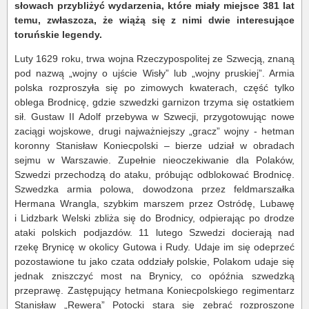
słowach przybliżyć wydarzenia, które miały miejsce 381 lat
temu, zwłaszcza, że wiążą się z nimi dwie interesujące
toruńskie legendy.
Luty 1629 roku, trwa wojna Rzeczypospolitej ze Szwecją, znaną
pod nazwą „wojny o ujście Wisły” lub „wojny pruskiej”. Armia
polska rozproszyła się po zimowych kwaterach, część tylko
oblega Brodnicę, gdzie szwedzki garnizon trzyma się ostatkiem
sił. Gustaw II Adolf przebywa w Szwecji, przygotowując nowe
zaciągi wojskowe, drugi najważniejszy „gracz” wojny - hetman
koronny Stanisław Koniecpolski – bierze udział w obradach
sejmu w Warszawie. Zupełnie nieoczekiwanie dla Polaków,
Szwedzi przechodzą do ataku, próbując odblokować Brodnicę.
Szwedzka armia polowa, dowodzona przez feldmarszałka
Hermana Wrangla, szybkim marszem przez Ostródę, Lubawę
i Lidzbark Welski zbliża się do Brodnicy, odpierając po drodze
ataki polskich podjazdów. 11 lutego Szwedzi docierają nad
rzekę Brynicę w okolicy Gutowa i Rudy. Udaje im się odeprzeć
pozostawione tu jako czata oddziały polskie, Polakom udaje się
jednak zniszczyć most na Brynicy, co opóźnia szwedzką
przeprawę. Zastępujący hetmana Koniecpolskiego regimentarz
Stanisław „Rewera” Potocki stara się zebrać rozproszone