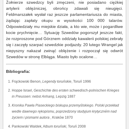
Żołnierze szwedzcy byli zmęczeni, nie posiadano ciężkiej
artylerii oblężniczej, obrońcy zdawali się nieugięci.
Feldmarszałek wysłał raz jeszcze parlamentariusza do miasta,
żądając zapłaty okupu w wysokości 100 000 talarów.
Odpowiedziały mu miejskie działa, a kto wie, może i pogardliwe
kocie prychnięcie… Sytuację Szwedów pogorszył jeszcze fakt,
że rozproszone pod Górznem oddziały kawalerii polskiej zebrały
się i zaczęły szarpać szwedzkie podjazdy. 20 lutego Wrangel jak
niepyszny nakazał zwinąć oblężenie i rozpoczął się odwrót
Szwedów w stronę Elbląga. Miasto było ocalone…
Bibliografia:
Frąckowski Benon,
Legendy toruńskie
, Toruń 1996
Hoppe Israel,
Geschichte des ersten schwedisch-polnischen Krieges
in Preussen: nebst Anhang
, Lepzig 1887
Kronika Pawła Piaseckiego biskupa przemyślskiego. Polski przekład
wedle dawnego rękopismu, poprzedzony studyjum krytyczném nad
życiem i pismami autora
, Kraków 1870
Pankowski Waldek, A
lbum toruński
, Toruń 2008