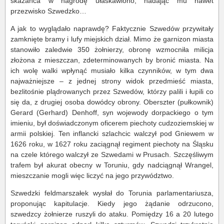
skazańca w nagrodę ułaskawiono, nadając mu nawet
przezwisko Szwedzko…
A jak to wyglądało naprawdę? Faktycznie Szwedów przywitały
zamknięte bramy i lufy miejskich dział. Mimo że garnizon miasta
stanowiło zaledwie 350 żołnierzy, obronę wzmocniła milicja
złożona z mieszczan, zdeterminowanych by bronić miasta. Na
ich wolę walki wpłynąć musiało kilka czynników, w tym dwa
najważniejsze – z jednej strony widok przedmieść miasta,
bezlitośnie plądrowanych przez Szwedów, którzy palili i łupili co
się da, z drugiej osoba dowódcy obrony. Oberszter (pułkownik)
Gerard (Gerhard) Denhoff, syn wojewody dorpackiego o tym
imieniu, był doświadczonym oficerem piechoty cudzoziemskiej w
armii polskiej. Ten inflancki szlachcic walczył pod Gniewem w
1626 roku, w 1627 roku zaciągnął regiment piechoty na Śląsku
na czele którego walczył ze Szwedami w Prusach. Szczęśliwym
trafem był akurat obecny w Toruniu, gdy nadciągnął Wrangel,
mieszczanie mogli więc liczyć na jego przywództwo.
Szwedzki feldmarszałek wysłał do Torunia parlamentariusza,
proponując kapitulacje. Kiedy jego żądanie odrzucono,
szwedzcy żołnierze ruszyli do ataku. Pomiędzy 16 a 20 lutego