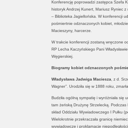
Konferencję poprowadzi zastępca Szefa Ka
historyk Andrzej Kunert, Mariusz Ryniec z
– Biblioteka Jagiellońska. W konferencji 
pośmiertnie odznaczonych kobiet, młodzie
Macieszyny, harcerze.
W trakcie konferencji zostaną wręczone 
RP Lecha Kaczyńskiego Pani Władysławie 
Węgierskiej.
Biogramy kobiet odznaczonych pośmie
Władysława Jadwiga Maciesza
, z d. Sr
Wagner”. Urodziła się w 1888 roku, zmarł
Budziła ogólną sympatię i wyróżniała się 
tam żeńską Drużynę Strzelecką. Podczas I
skład Oddziału Wywiadowczego I Pułku (pó
Wielokrotnie przekraczała granicę niemie
wywiadowcze i proklamacje niepodległości