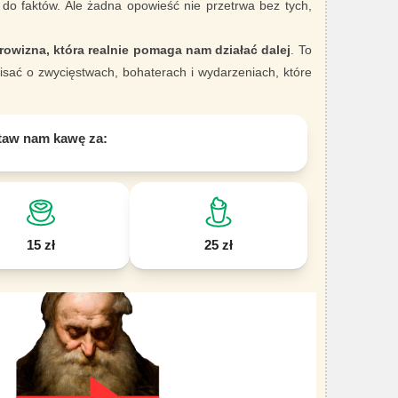
 do faktów. Ale żadna opowieść nie przetrwa bez tych,
rowizna, która realnie pomaga nam działać dalej
. To
sać o zwycięstwach, bohaterach i wydarzeniach, które
taw nam kawę za:
15 zł
25 zł