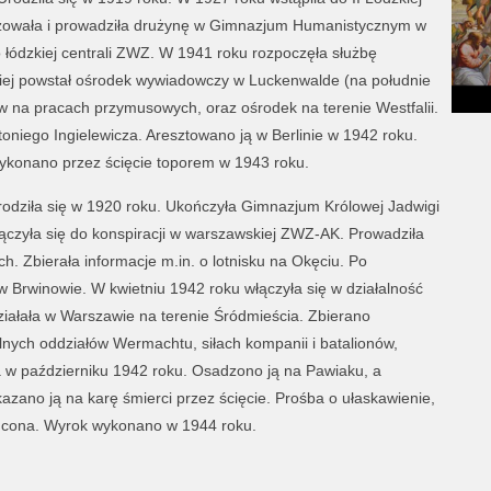
owała i prowadziła drużynę w Gimnazjum Humanistycznym w
 łódzkiej centrali ZWZ. W 1941 roku rozpoczęła służbę
niej powstał ośrodek wywiadowczy w Luckenwalde (na południe
w na pracach przymusowych, oraz ośrodek na terenie Westfalii.
iego Ingielewicza. Aresztowano ją w Berlinie w 1942 roku.
ykonano przez ścięcie toporem w 1943 roku.
rodziła się w 1920 roku. Ukończyła Gimnazjum Królowej Jadwigi
ączyła się do konspiracji w warszawskiej ZWZ-AK. Prowadziła
. Zbierała informacje m.in. o lotnisku na Okęciu. Po
 w Brwinowie. W kwietniu 1942 roku włączyła się w działalność
iałała w Warszawie na terenie Śródmieścia. Zbierano
lnych oddziałów Wermachtu, siłach kompanii i batalionów,
 w październiku 1942 roku. Osadzono ją na Pawiaku, a
azano ją na karę śmierci przez ścięcie. Prośba o ułaskawienie,
zucona. Wyrok wykonano w 1944 roku.