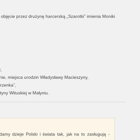
objęcie przez drużynę harcerską „Szarotki” imienia Moniki
,
nie, miejsca urodzin Władysławy Macieszyny,
trzenka”,
tyny Wituskiej w Małyniu.
damy dzieje Polski i świata tak, jak na to zasługują -