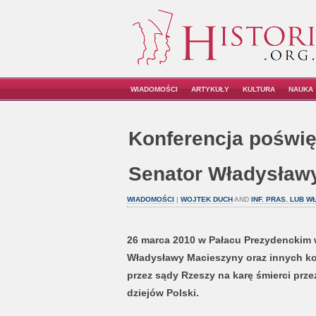
WIADOMOŚCI
ARTYKUŁY
KULTURA
NAUKA
Konferencja poświ
Senator Władysław
WIADOMOŚCI
|
WOJTEK DUCH
AND
INF. PRAS. LUB W
26 marca 2010 w Pałacu Prezydenckim w
Władysławy Macieszyny oraz innych ko
przez sądy Rzeszy na karę śmierci prze
dziejów Polski.