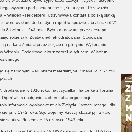
ła się w oddziale dywersyjno-sabotażowym „Dysk”, następnie
ębokiego wywiadu pod pseudonimem „Katarzyna”. Przewoziła
 – Wiedeń - Heidelberg. Utrzymywała kontakt z polską siatką
ictwem wysłano do Londynu raport w sprawie fabryki rakiet V1
u 8 kwietnia 1943 roku. Była torturowana przez gestapo.
jąc sobie żyły. Została jednak odratowana. Stosowała
ją na karę śmierci przez ścięcie na gilotynie. Wykonanie
w Wiedniu. Dodatkowo lekarz zaraził ją tyfusem. W kwietniu
ięziennego.
c się z trudnymi warunkami materialnymi. Zmarła w 1967 roku
ązkach.
”. Urodziła się w 1918 roku, nauczycielka i harcerka z Torunia.
 Dąbrówki a następnie szefem hufca organizacji
rała informacje wywiadowcze dla Związku Jaszczurczego i dla
sierpniu 1942 roku. Sąd wojenny Rzeszy skazał ją na karę
więzieniu w Plotzensee 25 czerwca 1943 roku.
rodziła się w 1919 roku. W 1927 roku wstąpiła do II Łódzkiej