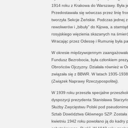
1914 roku z Krakowa do Warszawy. Była jed
Przedostawała się wówczas przez linię fr
tworzyła Sekcje Żeńskie. Podczas jednej 
rewolwerów i „bibuły” do Kijowa, a stamt
rosyjskiego więzienia skazanych na śmierć
Wracając przez Odessę i Rumunię była par
W okresie międzywojennym zaangażowała s
Fundusz Bezrobocia, była członkiem prez
Obrońców Ojczyzny. Działała również w Or
związała się z BBWR. W latach 1935-1938 
(Związek Naprawy Rzeczypospolitej).
W 1939 roku przeszła specjalne przeszko
dyspozycji prezydenta Stanisława Starzyńs
Służby Zwycięstwu Polski pod pseudonime
Sztab Dowództwa Głównego SZP. Została 
kwietniu 1942 roku powołano ją do kadry