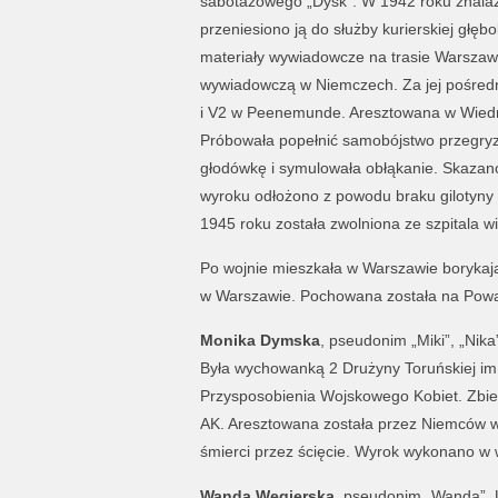
sabotażowego „Dysk”. W 1942 roku znalaz
przeniesiono ją do służby kurierskiej gł
materiały wywiadowcze na trasie Warszawa
wywiadowczą w Niemczech. Za jej pośredn
i V2 w Peenemunde. Aresztowana w Wiedni
Próbowała popełnić samobójstwo przegryza
głodówkę i symulowała obłąkanie. Skazano 
wyroku odłożono z powodu braku gilotyny 
1945 roku została zwolniona ze szpitala w
Po wojnie mieszkała w Warszawie borykają
w Warszawie. Pochowana została na Pow
Monika Dymska
, pseudonim „Miki”, „Nika
Była wychowanką 2 Drużyny Toruńskiej im.
Przysposobienia Wojskowego Kobiet. Zbie
AK. Aresztowana została przez Niemców w 
śmierci przez ścięcie. Wyrok wykonano w 
Wanda Węgierska
, pseudonim „Wanda”. U