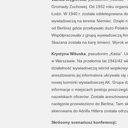
Gromady Zuchowej. Od 1932 roku organiz
Łodzi. W 1940 r. została oddelegowana do
wywiadowczą na terenie Niemiec. Dzięki 
od Berlina) gdzie przebywało dużo Polakó
Współpracowała z grupą wywiadowczą Anton
Skazana została na karę śmierci. Wyrok w
Krystyna Wituska
, pseudonim „Kasia”. U
w Warszawie. Na przełomie lat 1941/42 wł
działalność wywiadowczą wśród wojskowych
aresztowaniu jej informatora ukrywała się
nowej komórki wywiadowczej AK. Grupa dz
informacje o miejscach postoju poszczegó
nazwiskach oficerów. Została aresztowana
następnie przewieziono do Berlina. Tam sk
skierowana do Adolfa Hitlera została odr
Skrócony scenariusz konferencji: