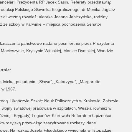
ncelarii Prezydenta RP Jacek Sasin. Referaty przedstawią:
 redakcji Polskiego Słownika Biograficznego, dr Monika Jaglarz
udział wezmą również: aktorka Joanna Jabłczyńska, rodziny
ż ze szkoły w Karwinie – miejsca pochodzenia Senator
odznaczenia państwowe nadane pośmiertnie przez Prezydenta
Macieszynie, Krystynie Wituskiej, Monice Dymskiej, Wandzie
rtnie:
zednicka, pseudonim „Sława”, „Katarzyna”, „Margarette
a w 1967.
urodą. Ukończyła Szkołę Nauk Politycznych w Krakowie. Założyła
 wojny światowej pracowała w szpitalach. Weszła również w
źniej I Brygady) Legionów. Kierowała Referatem Łączności.
cko-rosyjską przewożąc zaszyfrowane rozkazy, dane
owe. Na rozkaz Józefa Piłsudskiego wyjechała w listopadzie