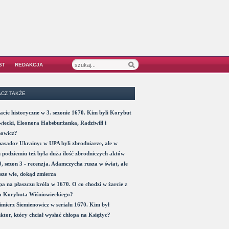
ST
REDAKCJA
CZ TAKŻE
acie historyczne w 3. sezonie 1670. Kim byli Korybut
iecki, Eleonora Habsburżanka, Radziwiłł i
nowicz?
sador Ukrainy: w UPA byli zbrodniarze, ale w
 podziemiu też była duża ilość zbrodniczych aktów
, sezon 3 - recenzja. Adamczycha rusza w świat, ale
sze wie, dokąd zmierza
a na płaszczu króla w 1670. O co chodzi w żarcie z
a Korybuta Wiśniowieckiego?
mierz Siemienowicz w serialu 1670. Kim był
ktor, który chciał wysłać chłopa na Księżyc?