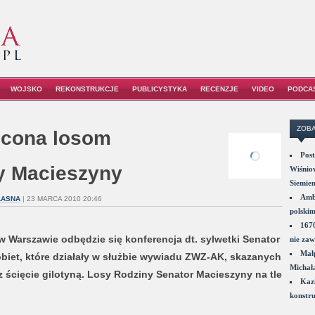
WOJSKO
REKONSTRUKCJE
PUBLICYSTYKA
RECENZJE
VIDEO
PODCA
ZOBA
ęcona losom
Post
y Macieszyny
Wiśniow
Siemie
Amba
ŁASNA
| 23 MARCA 2010 20:46
polskim
1670
 Warszawie odbędzie się konferencja dt. sylwetki Senator
nie zaw
Małp
biet, które działały w służbie wywiadu ZWZ-AK, skazanych
Michał
z ścięcie gilotyną. Losy Rodziny Senator Macieszyny na tle
Kazi
konstru