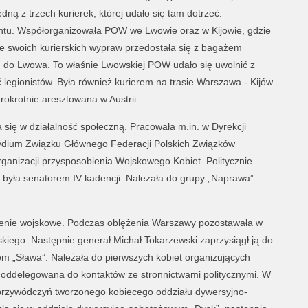
ną z trzech kurierek, której udało się tam dotrzeć.
ontu. Współorganizowała POW we Lwowie oraz w Kijowie, gdzie
ze swoich kurierskich wypraw przedostała się z bagażem
ąd do Lwowa. To właśnie Lwowskiej POW udało się uwolnić z
 legionistów. Była również kurierem na trasie Warszawa - Kijów.
okrotnie aresztowana w Austrii.
ię w działalność społeczną. Pracowała m.in. w Dyrekcji
ydium Związku Głównego Federacji Polskich Związków
ganizacji przysposobienia Wojskowego Kobiet. Politycznie
była senatorem IV kadencji. Należała do grupy „Naprawa”
lenie wojskowe. Podczas oblężenia Warszawy pozostawała w
kiego. Następnie generał Michał Tokarzewski zaprzysiągł ją do
m „Sława”. Należała do pierwszych kobiet organizujących
oddelegowana do kontaktów ze stronnictwami politycznymi. W
 przywódczyń tworzonego kobiecego oddziału dywersyjno-