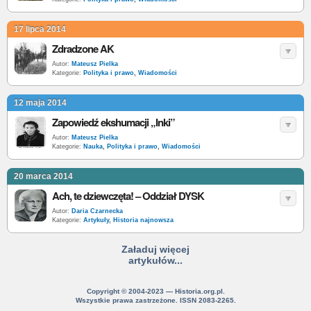
17 lipca 2014
Zdradzone AK
Autor:
Mateusz Pielka
Kategorie:
Polityka i prawo
,
Wiadomości
12 maja 2014
Zapowiedź ekshumacji „Inki”
Autor:
Mateusz Pielka
Kategorie:
Nauka
,
Polityka i prawo
,
Wiadomości
20 marca 2014
Ach, te dziewczęta! – Oddział DYSK
Autor:
Daria Czarnecka
Kategorie:
Artykuły
,
Historia najnowsza
Załaduj więcej
artykułów...
Copyright © 2004-2023 — Historia.org.pl.
Wszystkie prawa zastrzeżone. ISSN 2083-2265.