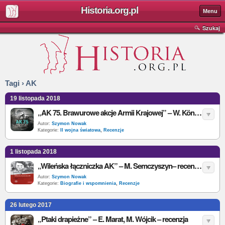
Historia.org.pl
Menu
Szukaj
Tagi › AK
19 listopada 2018
„AK 75. Brawurowe akcje Armii Krajowej” – W. Königsberg – recenzja
Autor:
Szymon Nowak
Kategorie:
II wojna światowa
,
Recenzje
1 listopada 2018
„Wileńska łączniczka AK” – M. Semczyszyn– recenzja
Autor:
Szymon Nowak
Kategorie:
Biografie i wspomnienia
,
Recenzje
26 lutego 2017
„Ptaki drapieżne” – E. Marat, M. Wójcik – recenzja