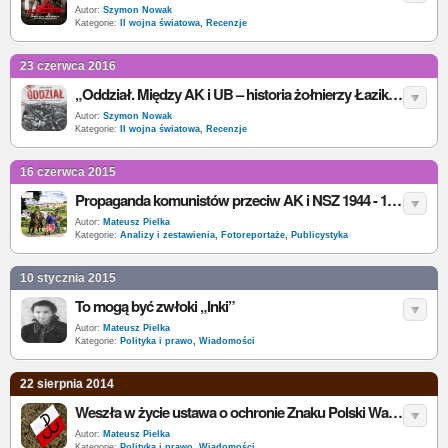
Autor:
Szymon Nowak
Kategorie:
II wojna światowa
,
Recenzje
23 czerwca 2016
„Oddział. Między AK i UB – historia żołnierzy Łazika” J. Wójcik - recenzja
Autor:
Szymon Nowak
Kategorie:
II wojna światowa
,
Recenzje
16 czerwca 2015
Propaganda komunistów przeciw AK i NSZ 1944 - 1950
Autor:
Mateusz Pielka
Kategorie:
Analizy i zestawienia
,
Fotoreportaże
,
Publicystyka
10 stycznia 2015
To mogą być zwłoki „Inki”
Autor:
Mateusz Pielka
Kategorie:
Polityka i prawo
,
Wiadomości
22 sierpnia 2014
Weszła w życie ustawa o ochronie Znaku Polski Walczącej
Autor:
Mateusz Pielka
Kategorie:
Polityka i prawo
,
Wiadomości