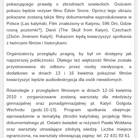
pokazującego prawdę o zbrodniach sowieckich. Gościem
pokazu będzie reżyser filmu Edvin Snore. Oprócz tego obrazu
pokazane zostaną także filmy dokumentalne wyprodukowane w
Polsce (Las katyński, Film znaleziony w Katyniu, 596 Dni, Gdzie
rosną poziomki?), Danii (The Skull from Katyn), Czechach
(Zločin Jménem Katyň). Pokazom będą towarzyszyć spotkania
z twórcami filmów i historykami.
Organizatorzy przeglądu pragną, by był on dostępny jak
najszerszej publiczności. Dlatego też większość filmów została
przystosowana do odbioru przez osoby niesłyszące, a
dodatkowo w dniach 13 i 16 kwietnia pokazowi filmów
towarzyszyć będzie audiodeskrypcja dla osób niewidomych.
Równolegle z przeglądem filmowym w dniach 12-16 kwietnia
2010 r. zorganizowane zostaną warsztaty dla młodzieży
gimnazjalnej oraz ponadgimnazjalnej pt. Katyń Golgota
Wschodu (godz.10-13). Program spotkania obejmuje:
wprowadzenie w tematykę zbrodni katyńskiej, projekcję filmu
dokumentalnego pt. Ostatni świadek w reżyserii Pawła Woldana
oraz warsztaty utrwalające zdobytą wiedzę. Liczba miejsce
ograniczona, na warsztaty obowiązują zapisy: tel. 22 431 83 61.