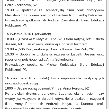
Petra Vselichova, 52’.
19.30 – spotkanie ze scenarzystą filmu oraz historykiem
Mečislavem Borákiem oraz producentem filmu Lenką Poláková.
Prowadzący spotkanie: dr Andrzej Zawistowski Biuro Edukacji
Publicznej IPN
15 kwietnia 2010 r. (czwartek)
18.00 – „Czaszka z Katynia” (The Skull from Katyn), reż. Lisbeth
Jessen, 60’. Film w wersji duńskiej z polskim lektorem.
19.00 – „596 Dni”, realizacja Bożena Klimus, Jan Zub, 26’.
19.30 – Spotkanie z duńską reżyserką Lisbeth Jessen oraz
reporterką polskiego radia Anną Sekudewicz.
Prowadzący spotkanie: Michał Kurkiewicz Biuro Edukacji
Publicznej IPN
16 kwietnia 2010 r. (piątek) film z napisami dla niesłyszących
oraz audiodeskrypcją
1800 – „Gdzie rosną poziomki?”, reż. Anna Ferens, 52’.
Po projekcji dyskusja panelowa Badania, ekshumacje – czy
wiemy już wszystko o zbrodni katyńskiej z udziałem reżyserki
filmu Anny Ferens, dr. Andrzeja Krzysztofa Kunerta, prof.
Bronisława Młodziejowskiego, Krzysztofa Jabłonki.