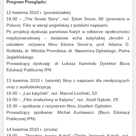
Program Przeglądu:
12 kwietnia 2010 r. (poniedziałek)
18.00 – „The Soviet Story”, reż. Edvin Snore, 86’ (premiera w
Polsce). Film w wersji angielskiej z polskimi napisami.
Po projekcji dyskusja panelowa Katyń w odbiorze społeczności
międzynarodowej – światowe echa katyńskiej zbrodni z
udziałem: reżysera filmu Edvina Snore’a, prof. Adama D.
Rotfelda, dr. Witolda Pronobisa, dr. Sławomira Dębskiego, Piotra
Jegielińskiego.
Prowadzący dyskusję: dr Łukasz Kamiński Dyrektor Biura
Edukacji Publicznej IPN
13 kwietnia 2010 r. (wtorek) filmy z napisami dla niesłyszących
oraz z audiodeskrypcją
18.00 – „Las katyński”, reż. Marcel Łoziński, 53’.
19.00 – „Film znaleziony w Katyniu”, reż. Józef Gębski, 29’.
19.30 – spotkanie z reżyserem filmu Józefem Gębskim.
Prowadzący spotkanie: Michał Kurkiewicz (Biuro Edukacji
Publicznej IPN)
14 kwietnia 2010 r. (środa)
18.00 – „Zbrodnia zwana Katyń” (Zločin Jménem Katyň), reż.