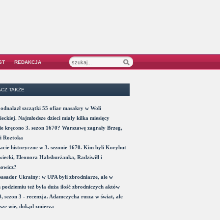
ST
REDAKCJA
CZ TAKŻE
odnalazł szczątki 55 ofiar masakry w Woli
eckiej. Najmłodsze dzieci miały kilka miesięcy
e kręcono 3. sezon 1670? Warszawę zagrały Brzeg,
i Roztoka
acie historyczne w 3. sezonie 1670. Kim byli Korybut
iecki, Eleonora Habsburżanka, Radziwiłł i
nowicz?
sador Ukrainy: w UPA byli zbrodniarze, ale w
 podziemiu też była duża ilość zbrodniczych aktów
, sezon 3 - recenzja. Adamczycha rusza w świat, ale
sze wie, dokąd zmierza