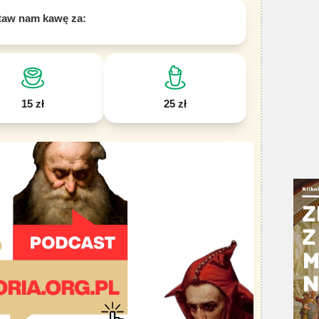
taw nam kawę za:
15 zł
25 zł