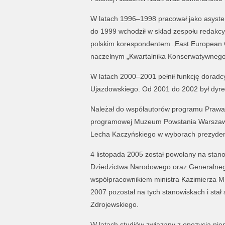
W latach 1996–1998 pracował jako asyst
do 1999 wchodził w skład zespołu redakc
polskim korespondentem „East European C
naczelnym „Kwartalnika Konserwatywnego
W latach 2000–2001 pełnił funkcję doradcy
Ujazdowskiego. Od 2001 do 2002 był dyre
Należał do współautorów programu Prawa i 
programowej Muzeum Powstania Warszaws
Lecha Kaczyńskiego w wyborach prezyden
4 listopada 2005 został powołany na stano
Dziedzictwa Narodowego oraz Generalnego
współpracownikiem ministra Kazimierza M
2007 pozostał na tych stanowiskach i stał
Zdrojewskiego.
W latach studiów związany z opozycją nie