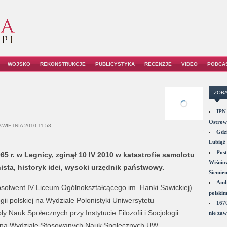
WOJSKO
REKONSTRUKCJE
PUBLICYSTYKA
RECENZJE
VIDEO
PODCA
ZOBA
IPN 
Ostrowi
KWIETNIA 2010 11:58
Gdzi
Lubiąż 
Post
65 r. w Legnicy, zginął 10 IV 2010 w katastrofie samolotu
Wiśniow
sta, historyk idei, wysoki urzędnik państwowy.
Siemie
Amba
bsolwent IV Liceum Ogólnokształcącego im. Hanki Sawickiej).
polskim
gii polskiej na Wydziale Polonistyki Uniwersytetu
1670
Nauk Społecznych przy Instytucie Filozofii i Socjologii
nie zaw
e na Wydziale Stosowanych Nauk Społecznych UW.