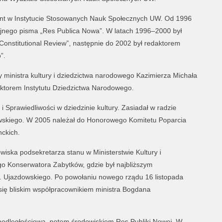
ent w Instytucie Stosowanych Nauk Społecznych UW. Od 1996
yjnego pisma „Res Publica Nowa”. W latach 1996–2000 był
onstitutional Review”, następnie do 2002 był redaktorem
”.
 ministra kultury i dziedzictwa narodowego Kazimierza Michała
ktorem Instytutu Dziedzictwa Narodowego.
Sprawiedliwości w dziedzinie kultury. Zasiadał w radzie
kiego. W 2005 należał do Honorowego Komitetu Poparcia
ckich.
wiska podsekretarza stanu w Ministerstwie Kultury i
 Konserwatora Zabytków, gdzie był najbliższym
. Ujazdowskiego. Po powołaniu nowego rządu 16 listopada
 się bliskim współpracownikiem ministra Bogdana
podległościową, potem środowiskiem Res Publiki Nowej. W