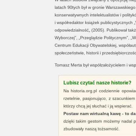
latach 90tych był w gronie Warszawskiego K
konserwatywnych intelektualistów i polit
i współredaktor książek publicystycznych
odpowiedzialność„ (2005). Publikował także
Wyborczej”, „Przeglądzie Politycznym”, „W
Centrum Edukacji Obywatelskiej, współau
społeczeństwie, historii i przedsiębiorczo
Tomasz Merta był współzałożycielem i wsp
Lubisz czytać nasze historie?
Na historia.org.pl codziennie opowia
rzetelnie, pasjonująco, z szacunkiem
którzy chcą jej słuchać i ją wspierać.
Postaw nam wirtualną kawę - to da
dzięki takim gestom możemy nadal pi
zbudowały naszą tożsamość.