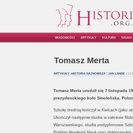
WIADOMOŚCI
ARTYKUŁY
KULTURA
NAUKA
Tomasz Merta
ARTYKUŁY
,
HISTORIA NAJNOWSZA
|
JAN LANDE
| 13 
Tomasz Merta urodził się 7 listopada 19
prezydenckiego koło Smoleńska. Poloni
Szkołę średnią kończył w Kielcach (jako a
Ukończył następnie studia w zakresie filolo
Warszawskiego, studia podyplomowe Szkoły 
Polskiej Akademii Nauk oraz doktorancki