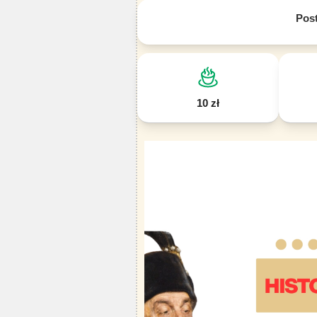
Pos
10 zł