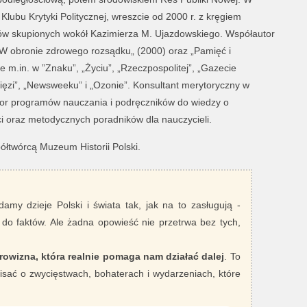
lubu Krytyki Politycznej, wreszcie od 2000 r. z kręgiem
yków skupionych wokół Kazimierza M. Ujazdowskiego. Współautor
 „W obronie zdrowego rozsądku„ (2000) oraz „Pamięć i
 m.in. w ”Znaku”, „Życiu”, „Rzeczpospolitej”, „Gazecie
ięzi”, „Newsweeku” i „Ozonie”. Konsultant merytoryczny w
tor programów nauczania i podręczników do wiedzy o
ści oraz metodycznych poradników dla nauczycieli.
ółtwórcą Muzeum Historii Polski.
damy dzieje Polski i świata tak, jak na to zasługują -
 do faktów. Ale żadna opowieść nie przetrwa bez tych,
rowizna, która realnie pomaga nam działać dalej
. To
sać o zwycięstwach, bohaterach i wydarzeniach, które