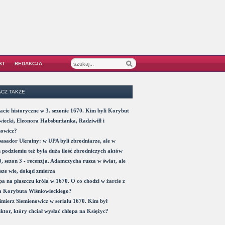
ST
REDAKCJA
CZ TAKŻE
acie historyczne w 3. sezonie 1670. Kim byli Korybut
iecki, Eleonora Habsburżanka, Radziwiłł i
nowicz?
sador Ukrainy: w UPA byli zbrodniarze, ale w
 podziemiu też była duża ilość zbrodniczych aktów
, sezon 3 - recenzja. Adamczycha rusza w świat, ale
sze wie, dokąd zmierza
a na płaszczu króla w 1670. O co chodzi w żarcie z
a Korybuta Wiśniowieckiego?
mierz Siemienowicz w serialu 1670. Kim był
ktor, który chciał wysłać chłopa na Księżyc?