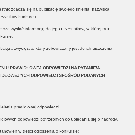
tnik zgadza się na publikację swojego imienia, nazwiska i
ji wyników konkursu.
oże wysłać informację do jego uczestników, w której m.in.
kursie.
bciąża zwycięzcę, który zobowiązany jest do ich uiszczenia
ENIU PRAWIDŁOWEJ ODPOWIEDZI NA PYTANIE/A
IDŁOWEJ/YCH ODPOWIEDZI SPOŚRÓD PODANYCH
zielenia prawidłowej odpowiedzi.
widłowych odpowiedzi potrzebnych do ubiegania się o nagrody.
anowień w treści ogłoszenia o konkursie: