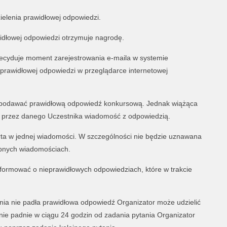
zielenia prawidłowej odpowiedzi.
awidłowej odpowiedzi otrzymuje nagrodę.
decyduje moment zarejestrowania e-maila w systemie
prawidłowej odpowiedzi w przeglądarce internetowej
e podawać prawidłową odpowiedź konkursową. Jednak wiążąca
a przez danego Uczestnika wiadomość z odpowiedzią.
ta w jednej wiadomości. W szczególności nie będzie uznawana
obnych wiadomościach.
nformować o nieprawidłowych odpowiedziach, które w trakcie
ania nie padła prawidłowa odpowiedź Organizator może udzielić
nie padnie w ciągu 24 godzin od zadania pytania Organizator