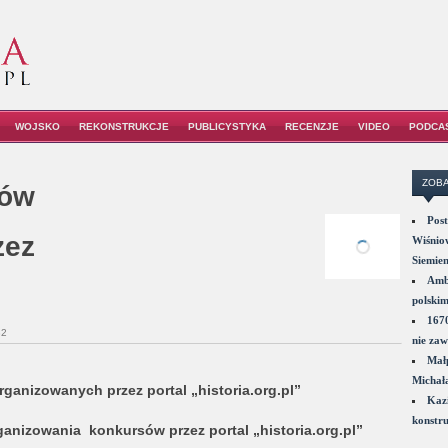
WOJSKO
REKONSTRUKCJE
PUBLICYSTYKA
RECENZJE
VIDEO
PODCA
ZOBA
sów
Post
zez
Wiśniow
Siemie
Amba
polskim
1670
32
nie zaw
Małp
Michał
anizowanych przez portal „historia.org.pl”
Kazi
konstru
ganizowania konkursów przez portal „historia.org.pl”