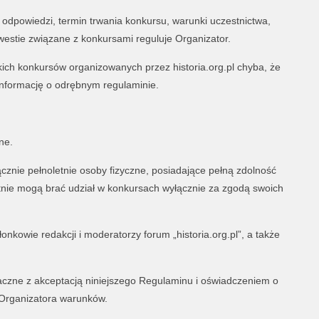
odpowiedzi, termin trwania konkursu, warunki uczestnictwa,
westie związane z konkursami reguluje Organizator.
ch konkursów organizowanych przez historia.org.pl chyba, że
informację o odrębnym regulaminie.
ne.
znie pełnoletnie osoby fizyczne, posiadające pełną zdolność
tnie mogą brać udział w konkursach wyłącznie za zgodą swoich
onkowie redakcji i moderatorzy forum „historia.org.pl”, a także
naczne z akceptacją niniejszego Regulaminu i oświadczeniem o
Organizatora warunków.