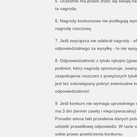
5. Uczestnik ma prawo zrzec się swojej na
ta nagroda.
6. Nagrody konkursowe nie podlegają wym
nagrodę rzeczową.
7. Jeśli zwycięzca nie odebrał nagrody - 
odpowiedzialnego za wysyłkę - to nie wysył
8. Odpowiedzialność z tytułu rękojmi (gw
podmiot, który nagrody sponsoruje, zwan
zaspokojenia roszczeń z powyższych tyt
jest też zobowiązany pokryć ewentualne k
odpowiedzialność.
9. Jeśli konkurs nie wymaga uprzedniego
ma 3 dni (termin zawity i nieprzywracalny)
Ponadto winna fakt przesłania danych pot
udzielić prawidłowej odpowiedzi. W razie 
sobie prawo powtórzenia konkursu.