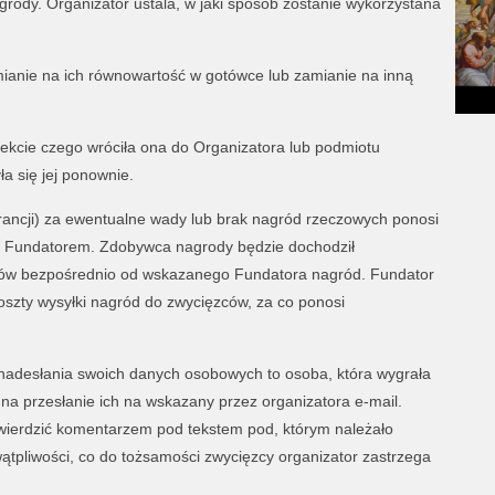
grody. Organizator ustala, w jaki sposób zostanie wykorzystana
ianie na ich równowartość w gotówce lub zamianie na inną
efekcie czego wróciła ona do Organizatora lub podmiotu
a się jej ponownie.
arancji) za ewentualne wady lub brak nagród rzeczowych ponosi
y Fundatorem. Zdobywca nagrody będzie dochodził
ułów bezpośrednio od wskazanego Fundatora nagród. Fundator
oszty wysyłki nagród do zwycięzców, za co ponosi
 nadesłania swoich danych osobowych to osoba, która wygrała
 na przesłanie ich na wskazany przez organizatora e-mail.
wierdzić komentarzem pod tekstem pod, którym należało
wątpliwości, co do tożsamości zwycięzcy organizator zastrzega