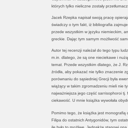
których tylko nieliczne zostały przetłumac
Jacek Rzepka napisał swoją pracę opieraj
świadczy o tym fakt, iż bibliografia zajmuj
przede wszystkim w języku niemieckim, ang
greckie. Dając tym samym możliwość samo
Autor tej recenzji należał do tego typu lu
m.in. dlatego, że są one nieciekawe i nużą
temat. Przede wszystkim dlatego, że J. R
źródła, aby pokazać nie tylko znaczenie z
porównaniu do sąsiedniej Grecji była ewe
wiążący w takim zgromadzeniu mieli nie ty
najważniejsza jego część sarrisophoroi tj. 
ciekawość. U mnie książka wywołała obydw
Pomimo tego, że książka jest monografią
Filipa do ostatnich Antygonidów, tym ostat
ile było to możliwe. Jednakże stanowi ona 