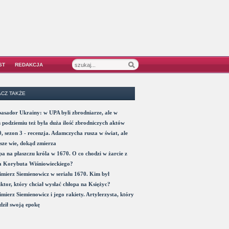
ST
REDAKCJA
CZ TAKŻE
sador Ukrainy: w UPA byli zbrodniarze, ale w
 podziemiu też była duża ilość zbrodniczych aktów
, sezon 3 - recenzja. Adamczycha rusza w świat, ale
sze wie, dokąd zmierza
a na płaszczu króla w 1670. O co chodzi w żarcie z
a Korybuta Wiśniowieckiego?
mierz Siemienowicz w serialu 1670. Kim był
ktor, który chciał wysłać chłopa na Księżyc?
mierz Siemienowicz i jego rakiety. Artylerzysta, który
ził swoją epokę