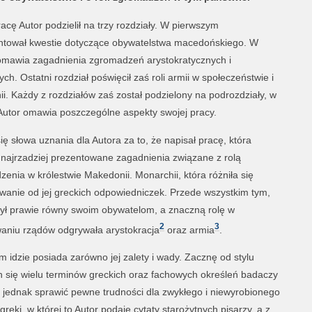
acę Autor podzielił na trzy rozdziały. W pierwszym
ntował kwestie dotyczące obywatelstwa macedońskiego. W
omawia zagadnienia zgromadzeń arystokratycznych i
ch. Ostatni rozdział poświęcił zaś roli armii w społeczeństwie i
i. Każdy z rozdziałów zaś został podzielony na podrozdziały, w
Autor omawia poszczególne aspekty swojej pracy.
ię słowa uznania dla Autora za to, że napisał pracę, która
najrzadziej prezentowane zagadnienia związane z rolą
enia w królestwie Makedonii. Monarchii, która różniła się
anie od jej greckich odpowiedniczek. Przede wszystkim tym,
był prawie równy swoim obywatelom, a znaczną rolę w
2
3
aniu rządów odgrywała arystokracja
oraz armia
.
ym idzie posiada zarówno jej zalety i wady. Zacznę od stylu
 się wielu terminów greckich oraz fachowych określeń badaczy
n jednak sprawić pewne trudności dla zwykłego i niewyrobionego
greki, w której to Autor podaje cytaty starożytnych pisarzy, a z