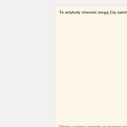
Te artykuły również mogą Cię zain
Opinie i ocena zawarte w recenzji w