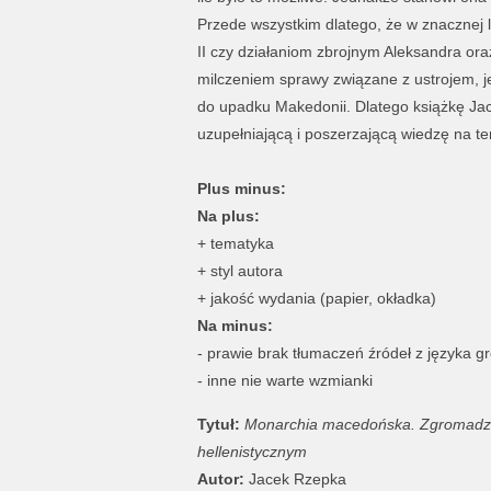
Przede wszystkim dlatego, że w znacznej l
II czy działaniom zbrojnym Aleksandra ora
milczeniem sprawy związane z ustrojem, je
do upadku Makedonii. Dlatego książkę Ja
uzupełniającą i poszerzającą wiedzę na te
Plus minus:
Na plus:
+ tematyka
+ styl autora
+ jakość wydania (papier, okładka)
Na minus:
- prawie brak tłumaczeń źródeł z języka g
- inne nie warte wzmianki
Tytuł:
Monarchia macedońska. Zgromadzeni
hellenistycznym
Autor:
Jacek Rzepka