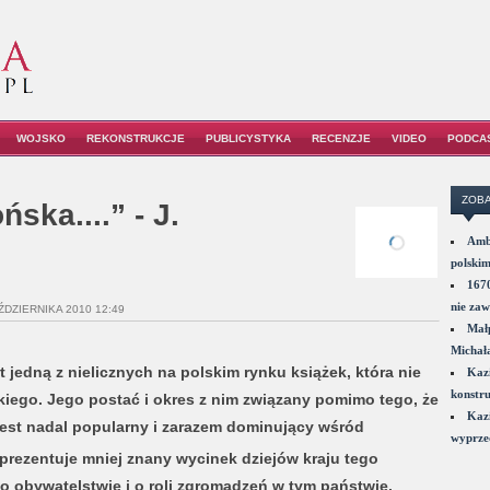
WOJSKO
REKONSTRUKCJE
PUBLICYSTYKA
RECENZJE
VIDEO
PODCA
ZOBA
ka....” - J.
Amba
polskim
1670
nie zaw
ŹDZIERNIKA 2010 12:49
Małp
Michał
jedną z nielicznych na polskim rynku książek, która nie
Kazi
konstru
iego. Jego postać i okres z nim związany pomimo tego, że
Kazi
 jest nadal popularny i zarazem dominujący wśród
wyprzed
 prezentuje mniej znany wycinek dziejów kraju tego
o obywatelstwie i o roli zgromadzeń w tym państwie.