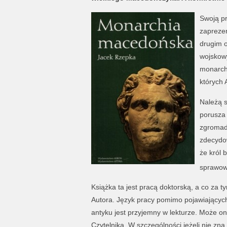
Swoją pr
zapreze
drugim 
wojskowy
monarchi
których 
Należą s
porusza 
zgromadz
zdecydow
że król 
sprawow
Książka ta jest pracą doktorską, a co za t
Autora. Język pracy pomimo pojawiających
antyku jest przyjemny w lekturze. Może o
Czytelnika. W szczególności jeżeli nie zna 