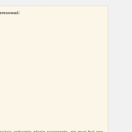
teresować:
yrażają wyłącznie zdanie recenzenta, nie musi być ono