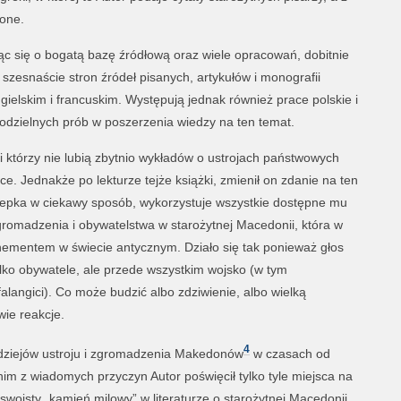
zone.
ąc się o bogatą bazę źródłową oraz wiele opracowań, dobitnie
e szesnaście stron źródeł pisanych, artykułów i monografii
ielskim i francuskim. Występują jednak również prace polskie i
dzielnych prób w poszerzenia wiedzy na ten temat.
dzi którzy nie lubią zbytnio wykładów o ustrojach państwowych
ce. Jednakże po lekturze tejże książki, zmienił on zdanie na ten
zepka w ciekawy sposób, wykorzystuje wszystkie dostępne mu
gromadzenia i obywatelstwa w starożytnej Macedonii, która w
nementem w świecie antycznym. Działo się tak ponieważ głos
lko obywatele, ale przede wszystkim wojsko (w tym
falangici). Co może budzić albo zdziwienie, albo wielką
ie reakcje.
4
 dziejów ustroju i zgromadzenia Makedonów
w czasach od
nim z wiadomych przyczyn Autor poświęcił tylko tyle miejsca na
swoisty „kamień milowy” w literaturze o starożytnej Macedonii.