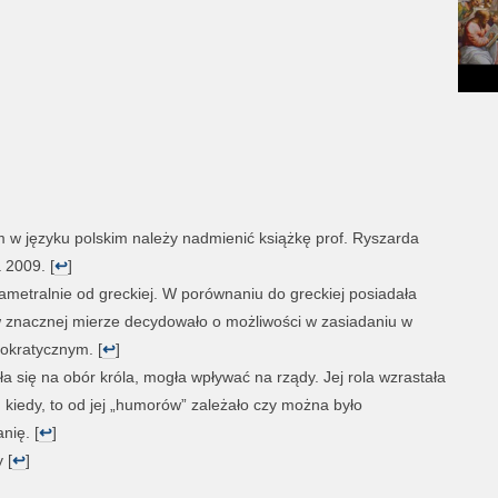
 w języku polskim należy nadmienić książkę prof. Ryszarda
 2009. [
↩
]
ametralnie od greckiej. W porównaniu do greckiej posiadała
 znacznej mierze decydowało o możliwości w zasiadaniu w
tokratycznym. [
↩
]
 się na obór króla, mogła wpływać na rządy. Jej rola wzrastała
kiedy, to od jej „humorów” zależało czy można było
nię. [
↩
]
 [
↩
]