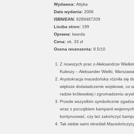
Wydawca:
Attyka
Data wydania:
2006
ISBN/EAN:
8289487209
Liczba stron:
199
Oprawa:
twarda
Cena:
ok. 33 zł
Ocena recenzenta:
8.5/10
Z nowszych prac o Aleksandrze Wielkim
Kuleszy – Aleksander Wielki, Warszawa
Arystokracja macedońska różniła się di
większe doświadczenie wojskowe, co w
radzie królewskiej i zgromadzeniu arys
Przede wszystkim symbolicznie zgadzała
wraz z początkiem kampanii wojennych 
kontynuować, czy też zakończyć kampa
Tak siebie sami określali Macedończycy