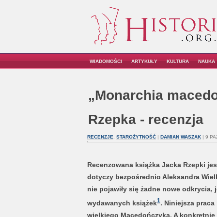
WIADOMOŚCI
ARTYKUŁY
KULTURA
NAUKA
„Monarchia macedońs
Rzepka - recenzja
RECENZJE
,
STAROŻYTNOŚĆ
|
DAMIAN WASZAK
| 9 PA
Recenzowana książka Jacka Rzepki jest 
dotyczy bezpośrednio Aleksandra Wielk
nie pojawiły się żadne nowe odkrycia,
1
wydawanych książek
. Niniejsza praca
wielkiego Macedończyka. A konkretnie 