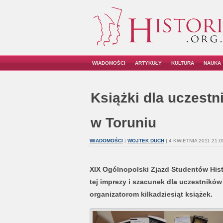
WIADOMOŚCI
ARTYKUŁY
KULTURA
NAUKA
Książki dla uczest
w Toruniu
WIADOMOŚCI
|
WOJTEK DUCH
| 4 KWIETNIA 2011 21:0
XIX Ogólnopolski Zjazd Studentów Histo
tej imprezy i szacunek dla uczestników
organizatorom kilkadziesiąt książek.