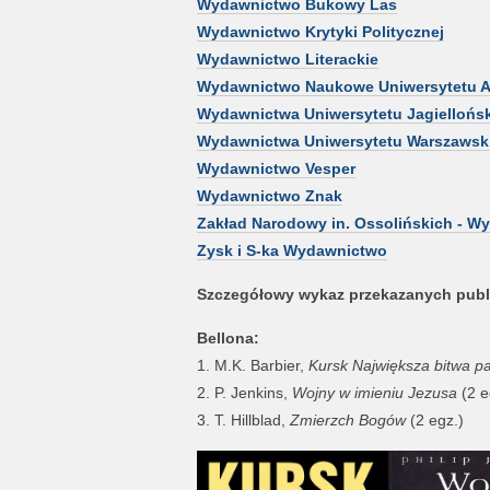
Wydawnictwo Bukowy Las
Wydawnictwo Krytyki Politycznej
Wydawnictwo Literackie
Wydawnictwo Naukowe Uniwersytetu A
Wydawnictwa Uniwersytetu Jagiellońs
Wydawnictwa Uniwersytetu Warszawsk
Wydawnictwo Vesper
Wydawnictwo Znak
Zakład Narodowy in. Ossolińskich - W
Zysk i S-ka Wydawnictwo
Szczegółowy wykaz przekazanych publi
Bellona:
1. M.K. Barbier,
Kursk Największa bitwa pa
2. P. Jenkins,
Wojny w imieniu Jezusa
(2 e
3. T. Hillblad,
Zmierzch Bogów
(2 egz.)