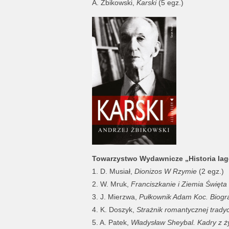
A. Żbikowski,
Karski
(5 egz.)
Towarzystwo Wydawnicze „Historia Iage
1. D. Musiał,
Dionizos W Rzymie
(2 egz.)
2. W. Mruk,
Franciszkanie i Ziemia Święta 
3. J. Mierzwa,
Pułkownik Adam Koc. Biogra
4. K. Doszyk,
Strażnik romantycznej tradyc
5. A. Patek,
Władysław Sheybal. Kadry z ży