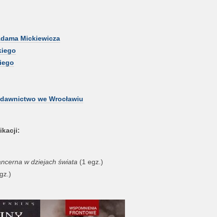
dama Mickiewicza
kiego
iego
ydawnictwo we Wrocławiu
kacji:
ncerna w dziejach świata
(1 egz.)
gz.)