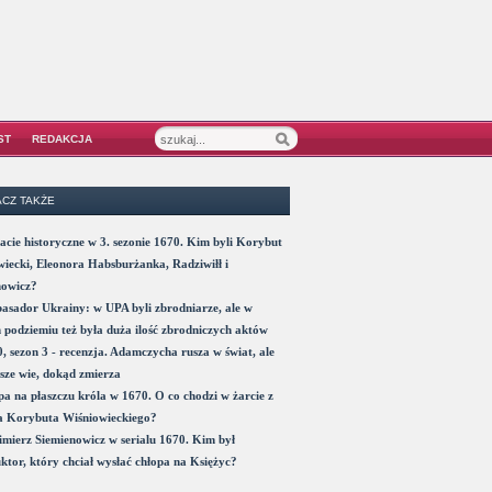
ST
REDAKCJA
CZ TAKŻE
acie historyczne w 3. sezonie 1670. Kim byli Korybut
iecki, Eleonora Habsburżanka, Radziwiłł i
nowicz?
sador Ukrainy: w UPA byli zbrodniarze, ale w
 podziemiu też była duża ilość zbrodniczych aktów
, sezon 3 - recenzja. Adamczycha rusza w świat, ale
sze wie, dokąd zmierza
a na płaszczu króla w 1670. O co chodzi w żarcie z
a Korybuta Wiśniowieckiego?
mierz Siemienowicz w serialu 1670. Kim był
ktor, który chciał wysłać chłopa na Księżyc?