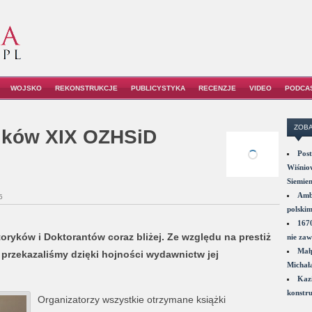
WOJSKO
REKONSTRUKCJE
PUBLICYSTYKA
RECENZJE
VIDEO
PODCA
ZOBA
ników XIX OZHSiD
Post
Wiśniow
Siemie
Amba
5
polskim
1670
ryków i Doktorantów coraz bliżej. Ze względu na prestiż
nie zaw
Małp
 przekazaliśmy dzięki hojności wydawnictw jej
Michał
Kazi
konstru
Organizatorzy wszystkie otrzymane książki