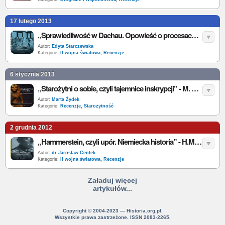
17 lutego 2013
„Sprawiedliwość w Dachau. Opowieść o procesach nazistów” – J. M. Greene – recenzja
Autor:
Edyta Starczewska
Kategorie:
II wojna światowa
,
Recenzje
6 stycznia 2013
„Starożytni o sobie, czyli tajemnice inskrypcji” - M. Kerrigan - recenzja
Autor:
Marta Żydek
Kategorie:
Recenzje
,
Starożytność
2 grudnia 2012
„Hammerstein, czyli upór. Niemiecka historia” - H.M. Enzenberg - recenzja
Autor:
dr Jarosław Centek
Kategorie:
II wojna światowa
,
Recenzje
Załaduj więcej
artykułów...
Copyright © 2004-2023 — Historia.org.pl.
Wszystkie prawa zastrzeżone. ISSN 2083-2265.