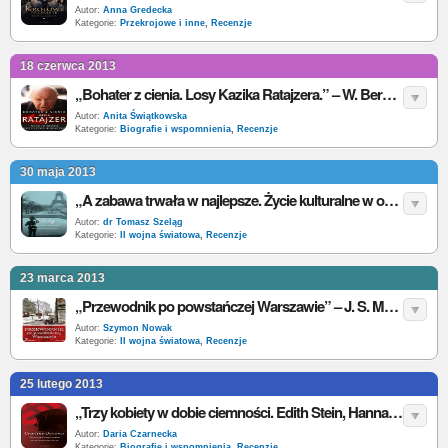
Autor:
Anna Gredecka
Kategorie:
Przekrojowe i inne
,
Recenzje
18 czerwca 2013
„Bohater z cienia. Losy Kazika Ratajzera.” – W. Bereś, K.Burnetko – recenzja
Autor:
Anita Świątkowska
Kategorie:
Biografie i wspomnienia
,
Recenzje
30 maja 2013
„A zabawa trwała w najlepsze. Życie kulturalne w okupowanym Paryżu” – A. Riding– recenzja
Autor:
dr Tomasz Szeląg
Kategorie:
II wojna światowa
,
Recenzje
23 marca 2013
„Przewodnik po powstańczej Warszawie” – J. S. Majewski, T. Urzykowski – recenzja
Autor:
Szymon Nowak
Kategorie:
II wojna światowa
,
Recenzje
25 lutego 2013
„Trzy kobiety w dobie ciemności. Edith Stein, Hannah Arendt, Simone Weil” – S. Courtine-Denamy – recenzja
Autor:
Daria Czarnecka
Kategorie:
Biografie i wspomnienia
,
Recenzje