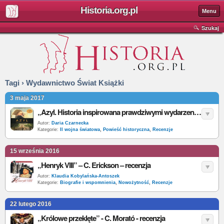
Historia.org.pl
Menu
Szukaj
Tagi › Wydawnictwo Świat Książki
3 maja 2017
„Azyl. Historia inspirowana prawdziwymi wydarzeniami” – D. Ackerman – recenzja
Autor:
Daria Czarnecka
Kategorie:
II wojna światowa
,
Powieść historyczna
,
Recenzje
15 września 2016
„Henryk VIII” – C. Erickson – recenzja
Autor:
Klaudia Kobylańska-Antoszek
Kategorie:
Biografie i wspomnienia
,
Nowożytność
,
Recenzje
22 lutego 2016
„Królowe przeklęte” - C. Morató - recenzja