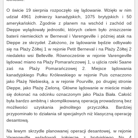
O świcie 19 sierpnia rozpoczęło się lądowanie. Wzięło w nim
udział 4961 żołnierzy kanadyjskich, 1075 brytyjskich i 50
amerykańskich. Zgodnie z planem na wschód i zachód od
Dieppe wylądowały jednostki, których celem było zniszczenie
baterii niemieckich w Berneval i Varengeville i później atak na
Dieppe ze skrzydeł. Założono, że lądowanie będzie odbywało
się na Plaży Żółtej 1 w rejonie Petit Berneval i na Plaży Żółtej 2
niedaleko wsi Belleville. Równocześnie w rejonie Varengeville
lądować miano na Plaży Pomarańczowej 1, u ujścia rzeki Saane
zaś na Plaży Pomarańczowej 2. Miejsce lądowania
kanadyjskiego Pułku Królewskiego w rejonie Puis oznaczono
jako Plażę Niebieską, a w rejonie Pourville, po drugiej stronie
Dieppe, jako Plażę Zieloną. Główne lądowanie w mieście miało
się dokonać na odcinku oznaczonym jako Plaża Biała. Całość
była bardzo ambitną i skomplikowaną operacją prowadzoną bez
możliwości uzyskania jednolitego przyczółka. Bardziej
przypominało to działania sił specjalnych niż klasyczną operację
desantową.
Na lewym skrzydle planowanej operacji desantowej, w rejonie
Varengeville wylądowali żołnierze z brytyjskiego No 4