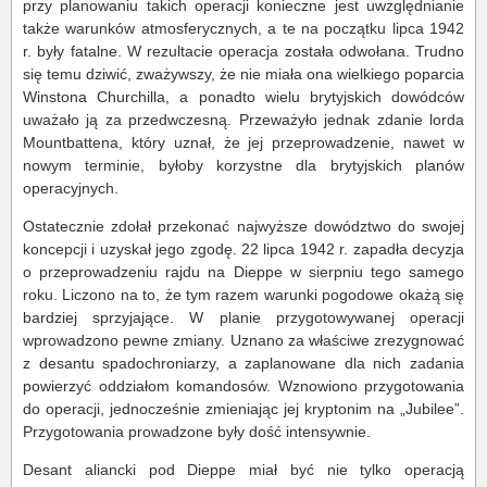
przy planowaniu takich operacji konieczne jest uwzględnianie
także warunków atmosferycznych, a te na początku lipca 1942
r. były fatalne. W rezultacie operacja została odwołana. Trudno
się temu dziwić, zważywszy, że nie miała ona wielkiego poparcia
Winstona Churchilla, a ponadto wielu brytyjskich dowódców
uważało ją za przedwczesną. Przeważyło jednak zdanie lorda
Mountbattena, który uznał, że jej przeprowadzenie, nawet w
nowym terminie, byłoby korzystne dla brytyjskich planów
operacyjnych.
Ostatecznie zdołał przekonać najwyższe dowództwo do swojej
koncepcji i uzyskał jego zgodę. 22 lipca 1942 r. zapadła decyzja
o przeprowadzeniu rajdu na Dieppe w sierpniu tego samego
roku. Liczono na to, że tym razem warunki pogodowe okażą się
bardziej sprzyjające. W planie przygotowywanej operacji
wprowadzono pewne zmiany. Uznano za właściwe zrezygnować
z desantu spadochroniarzy, a zaplanowane dla nich zadania
powierzyć oddziałom komandosów. Wznowiono przygotowania
do operacji, jednocześnie zmieniając jej kryptonim na „Jubilee”.
Przygotowania prowadzone były dość intensywnie.
Desant aliancki pod Dieppe miał być nie tylko operacją