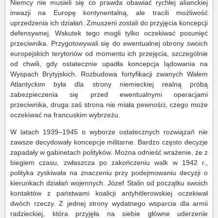
Niemcy nie musieli się co prawda obawiać rychłej alianckiej
inwazji na Europę kontynentalną, ale tracili możliwość
uprzedzenia ich działań. Zmuszeni zostali do przyjęcia koncepcji
defensywnej. Wskutek tego mogli tylko oczekiwać posunięć
przeciwnika. Przygotowywali się do ewentualnej obrony swoich
europejskich terytoriów od momentu ich przejęcia, szczególnie
od chwili, gdy ostatecznie upadła koncepcja lądowania na
Wyspach Brytyjskich. Rozbudowa fortyfikacji zwanych Wałem
Atlantyckim była dla strony niemieckiej realną próbą
zabezpieczenia się przed ewentualnymi operacjami
przeciwnika, druga zaś strona nie miała pewności, czego może
oczekiwać na francuskim wybrzeżu.
W latach 1939–1945 o wyborze ostatecznych rozwiązań nie
zawsze decydowały koncepcje militarne. Bardzo często decyzje
zapadały w gabinetach polityków. Można odnieść wrażenie, że z
biegiem czasu, zwłaszcza po zakończeniu walk w 1942 r.,
polityka zyskiwała na znaczeniu przy podejmowaniu decyzji o
kierunkach działań wojennych. Józef Stalin od początku swoich
kontaktów z państwami koalicji antyhitlerowskiej oczekiwał
dwóch rzeczy. Z jednej strony wydatnego wsparcia dla armii
radzieckiej, która przyjęła na siebie główne uderzenie