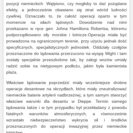
pozycji niemieckich. Wątpiono, czy mogłoby to dać pożądane
efekty, a jednocześnie obawiano się strat wśród ludności
cywilnej. Oznaczało to, że całość operacji oparto w tym
momencie na siłach lądowych. Dowodzenie nad nimi
przekazano w ręce gen. Johna Hamiltona Robertsa, któremu
podporządkowano siły morskie i lotnicze.Operacja miała być
prowadzona na ograniczonym terenie, przy użyciu jednak dość
specyficznych, specjalistycznych jednostek. Oddziały czołgów
przeznaczone do lądowania przerzucono na wyspę Wight i tam
zostały specjalnie przeszkolone tak, by załogi wozów umiały
radzić sobie na nietypowym podłożu, jakim była kamienista
plaża.
Właściwe lądowanie poprzedzić miały wcześniejsze drobne
operacje desantowe na skrzydłach, które miały zneutralizować
niemieckie baterie artylerii nadbrzeżnej, a tym samym stworzyć
właściwe warunki dla desantu w Dieppe. Termin samego
lądowania także i w tym przypadku był przekładany z powodu
fatalnych warunków atmosferycznych, a równocześnie
wzrastało niebezpieczeństwo wykrycia sił i środków
przeznaczonych do operacji inwazyjnej przez niemieckie
lotnictwo.