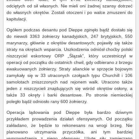
odciętych od sił własnych. Nie mieli oni żadnej szansy dotrzeć
do własnych okrętów. Zostali otoczeni i po walce zmuszeni do
kapitulacji.
Ogółem podczas desantu pod Dieppe zginęło bądź dostało się
do niewoli 3363 żołnierzy kanadyjskich, 247 brytyjskich, 550
marynarzy, głównie z okrętów desantowych; pojawiły się także
straty na okrętach wsparcia. Uszkodzenia odniósł choćby polski
niszczyciel eskortowy ORP „Ślązak”, który uczestniczył w
operacji od początku do ostatnich chwil, gdy odbierano z brzegu
ewakuowanych żołnierzy. Straty alianckie w sprzęcie bojowym
zamykały się w 33 utraconych czołgach typu Churchill i 106
samolotach zniszczonych nad rejonem walk. Utracono także
jeden z niszczycieli znajdujących się wśród okrętów osłony, a
także 33 okręty i barki desantowe. Po stronie niemieckiej
poległo bądź odniosło rany 600 żołnierzy.
Operacja lądowania pod Dieppe była bardzo dziwnym
przykładem prowadzenia działań ofensywnych. Od początku
zakładano, że będzie to rekonesans na wrogi brzeg. Nie
planowano utrzymania przyczółka, ani tym bardziej
wyprowadzenia z niego ofensywy. Użyte siły zamierzano