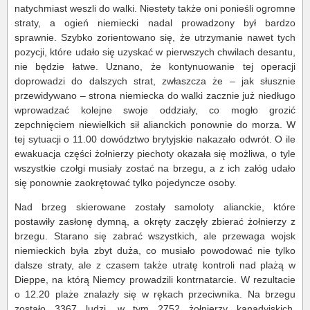
natychmiast weszli do walki. Niestety także oni ponieśli ogromne
straty, a ogień niemiecki nadal prowadzony był bardzo
sprawnie. Szybko zorientowano się, że utrzymanie nawet tych
pozycji, które udało się uzyskać w pierwszych chwilach desantu,
nie będzie łatwe. Uznano, że kontynuowanie tej operacji
doprowadzi do dalszych strat, zwłaszcza że – jak słusznie
przewidywano – strona niemiecka do walki zacznie już niedługo
wprowadzać kolejne swoje oddziały, co mogło grozić
zepchnięciem niewielkich sił alianckich ponownie do morza. W
tej sytuacji o 11.00 dowództwo brytyjskie nakazało odwrót. O ile
ewakuacja części żołnierzy piechoty okazała się możliwa, o tyle
wszystkie czołgi musiały zostać na brzegu, a z ich załóg udało
się ponownie zaokrętować tylko pojedyncze osoby.
Nad brzeg skierowane zostały samoloty alianckie, które
postawiły zasłonę dymną, a okręty zaczęły zbierać żołnierzy z
brzegu. Starano się zabrać wszystkich, ale przewaga wojsk
niemieckich była zbyt duża, co musiało powodować nie tylko
dalsze straty, ale z czasem także utratę kontroli nad plażą w
Dieppe, na którą Niemcy prowadzili kontrnatarcie. W rezultacie
o 12.20 plaże znalazły się w rękach przeciwnika. Na brzegu
zostało 3367 ludzi, w tym 2752 żołnierzy kanadyjskich,