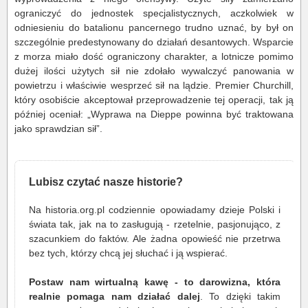
ograniczyć do jednostek specjalistycznych, aczkolwiek w
odniesieniu do batalionu pancernego trudno uznać, by był on
szczególnie predestynowany do działań desantowych. Wsparcie
z morza miało dość ograniczony charakter, a lotnicze pomimo
dużej ilości użytych sił nie zdołało wywalczyć panowania w
powietrzu i właściwie wesprzeć sił na lądzie. Premier Churchill,
który osobiście akceptował przeprowadzenie tej operacji, tak ją
później oceniał: „Wyprawa na Dieppe powinna być traktowana
jako sprawdzian sił”.
Lubisz czytać nasze historie?
Na historia.org.pl codziennie opowiadamy dzieje Polski i
świata tak, jak na to zasługują - rzetelnie, pasjonująco, z
szacunkiem do faktów. Ale żadna opowieść nie przetrwa
bez tych, którzy chcą jej słuchać i ją wspierać.
Postaw nam wirtualną kawę - to darowizna, która
realnie pomaga nam działać dalej
. To dzięki takim