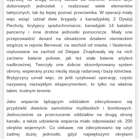
doborowych jednostek i realizować wiele elementów
taktycznych, tak by lepiej poznać przeciwnika. W operacji miały
więc wziąć udział dwie brygady z kanadyjskiej 2 Dywizji
Piechoty, brytyjscy spadochroniarze, kanadyjski 14 batalion
pancerny i inne drobne jednostki pomocnicze. Miały one
przeprowadzić desant na obsadzone działami niemieckimi
wzgórza w rejonie Berneval, na wschód od miasta, i Vasterival,
usytuowane na zachód od Dieppe. Znajdowały się na nich
zarówno baterie polowe, jak też stałe baterie artylerii
nadbrzeżnej. Tworzyły one dobrze skoordynowany system
obrony, wspierany przez niezłą stację radarową i bazę lotnictwa.
Brytyjczycy uznali więc, że jeśli ryzykować operację, często
nazywaną niezwykłym eksperymentem, to tylko na właśnie
takim, trudnym terenie.
Jako wsparcie lądującym oddziałom zdecydowano się
przydzielić dwieście samolotów myśliwskich i bombowych.
Jednocześnie za przerzucenie oddziałów na drugą stronę
kanału, a także udzielenie wsparcia miało odpowiadać ok. 200
okrętów wojennych. Co ciekawe, nie zdecydowano się użyć
żadnej dużej jednostki, gdyż największymi okrętami