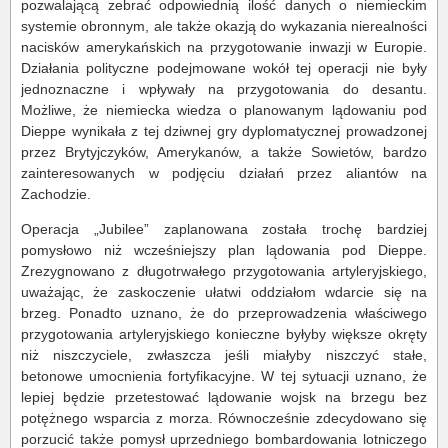
pozwalającą zebrać odpowiednią ilość danych o niemieckim
systemie obronnym, ale także okazją do wykazania nierealności
nacisków amerykańskich na przygotowanie inwazji w Europie.
Działania polityczne podejmowane wokół tej operacji nie były
jednoznaczne i wpływały na przygotowania do desantu.
Możliwe, że niemiecka wiedza o planowanym lądowaniu pod
Dieppe wynikała z tej dziwnej gry dyplomatycznej prowadzonej
przez Brytyjczyków, Amerykanów, a także Sowietów, bardzo
zainteresowanych w podjęciu działań przez aliantów na
Zachodzie.
Operacja „Jubilee” zaplanowana została trochę bardziej
pomysłowo niż wcześniejszy plan lądowania pod Dieppe.
Zrezygnowano z długotrwałego przygotowania artyleryjskiego,
uważając, że zaskoczenie ułatwi oddziałom wdarcie się na
brzeg. Ponadto uznano, że do przeprowadzenia właściwego
przygotowania artyleryjskiego konieczne byłyby większe okręty
niż niszczyciele, zwłaszcza jeśli miałyby niszczyć stałe,
betonowe umocnienia fortyfikacyjne. W tej sytuacji uznano, że
lepiej będzie przetestować lądowanie wojsk na brzegu bez
potężnego wsparcia z morza. Równocześnie zdecydowano się
porzucić także pomysł uprzedniego bombardowania lotniczego