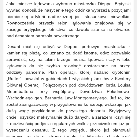
Jako miejsce lądowania wybrano miasteczko Dieppe. Brytyjski
wywiad donosił, że nasycenie tego odcinka wybrzeża pozycjami
niemieckiej artylerii nadbrzeżnej jest stosunkowo niewielkie.
Równocześnie przyszły rejon lądowania znajdował się w
zasięgu brytyjskiego lotnictwa, co dawało szansę na otwarcie
nad desantem parasola powietrznego.
Desant miał się odbyć w Dieppe, portowym miasteczku z
kamienistą plażą, co uznano za dość istotne, gdyż pozwalało
sprawdzić, czy na takim brzegu można lądować i czy w toku
lądowania da się szybko rozwinąć dostarczone na brzeg
oddziały pancerne. Plan operacji, której nadano kryptonim
„Rutter”, powstał w gabinetach brytyjskich planistów z Kwatery
Głównej Operacji Połączonych pod dowództwem lorda Louisa
Mountbattena, przy współpracy Dowództwa Południowo-
Wschodniego gen. Bernarda Law Montgomery’ego. Już to, kto
został zaangażowany w przygotowanie koncepcji, wskazuje, jak
dużą wagę przykładano do przyszłego desantu. Brytyjczycy
chcieli uzyskać maksymalnie dużo danych, a zarazem liczyli się
z możliwością podjęcia regularnych walk z przeciwnikiem już po
wysadzeniu desantu. Z tego względu, skoro już planowali
wyprawę na drugą stronę kanału La Manche, chcieli użyć