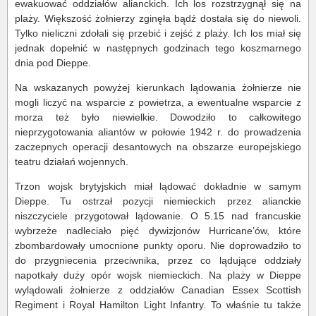
ewakuować oddziałów alianckich. Ich los rozstrzygnął się na
plaży. Większość żołnierzy zginęła bądź dostała się do niewoli.
Tylko nieliczni zdołali się przebić i zejść z plaży. Ich los miał się
jednak dopełnić w następnych godzinach tego koszmarnego
dnia pod Dieppe.
Na wskazanych powyżej kierunkach lądowania żołnierze nie
mogli liczyć na wsparcie z powietrza, a ewentualne wsparcie z
morza też było niewielkie. Dowodziło to całkowitego
nieprzygotowania aliantów w połowie 1942 r. do prowadzenia
zaczepnych operacji desantowych na obszarze europejskiego
teatru działań wojennych.
Trzon wojsk brytyjskich miał lądować dokładnie w samym
Dieppe. Tu ostrzał pozycji niemieckich przez alianckie
niszczyciele przygotował lądowanie. O 5.15 nad francuskie
wybrzeże nadleciało pięć dywizjonów Hurricane’ów, które
zbombardowały umocnione punkty oporu. Nie doprowadziło to
do przygniecenia przeciwnika, przez co lądujące oddziały
napotkały duży opór wojsk niemieckich. Na plaży w Dieppe
wylądowali żołnierze z oddziałów Canadian Essex Scottish
Regiment i Royal Hamilton Light Infantry. To właśnie tu także