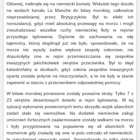
Głównej, natknęła się na niemiecki konwój. Wskutek tego doszło
na wodach kanału La Manche do bitwy morskiej, całkowicie
nieprzewidzianej przez Brytyjczyków. Był to efekt ich
nonszalancji, gdyż mieli absolutną przewagę na morzu i mogli
zneutralizować wszelkie ruchy niemieckiej floty w rejonie
przyszłego lądowania. Dążenie do zachowania na siłę
tajemnicy, której skądinąd już nie było, spowodowało, że na
morze nie wyszły żadne większe zespoły osłonowe; nie
dopuściłyby one w rejon przemieszczania się zespołów
inwazyjnych jakichkolwiek okrętów przeciwnika. Był to błąd
katastrofalny w skutkach, gdyż osłona zespołów inwazyjnych
oparta została jedynie na niszczycielach, a te nie były w stanie
zapewnić w starciu z przeciwnikiem odpowiedniej pomocy.
W bitwie morskiej poniesione zostały poważne straty. Tylko 7 z
23 okrętów desantowych dotarło w rejon lądowania. W tej
sytuacji wykonanie powierzonych temu skrzydłu wojsk alianckich
zadań stało się niemożliwe. Na dodatek niemieckie załogi
umocnień fortecznych zaalarmowane zostały walkami na morzu
i były przygotowane na pojawienie się sił alianckich. W
momencie gdy znalazły się one w polu ostrzału sił niemieckich,
te natychmiast otworzyły ogień. Spowodowało to tylko dalsze