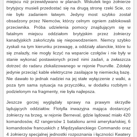
miejscu niż przewidywano w planach. Wskutek tego żołnierze
brytyjscy musieli przedostać się na drugą stronę rzeki Scie, co
nie było zadaniem łatwym. Jedyny most szybko został
obsadzony przez Niemców, którzy celnym ogniem zablokowali
przeciwnika. Próba udzielenia pomocy znajdującym się w
fatalnym miejscu oddziałom brytyjskim przez żołnierzy
kanadyjskich zakończyła się niepowodzeniem. Niemcy szybko
zyskali na tym kierunku przewagę, a oddziały alianckie, które tu
się znalazły, nie mogły liczyć na wsparcie czołgów i nie były w
stanie wykonać postawionych przed nimi zadań, a zwłaszcza
dotrzeć do radaru zlokalizowanego w rejonie Pourville. Zdołały
jedynie przeciąć kable elektryczne zasilające tę niemiecką bazę.
Nie dawało to jednak nadziei na jej stałe wyłączenie z walki, a
poza tym sama sytuacja na przyczółku, w dodatku rozbitym i
podzielonym na fragmenty, nie była najlepsza.
Jeszcze gorzej wyglądały sprawy na prawym skrzydle
lądujących oddziałów. Flotylla inwazyjna mająca dostarczyć
żołnierzy na brzeg, w rejonie Berneval, gdzie lądować miało 420
komandosów, 42 rangersów 1 batalionu armii amerykańskiej, 6
komandosów francuskich z Międzyalianckiego Commando oraz
4 żołnierzy specjalnej jednostki rozpoznania i łączności Kwatery