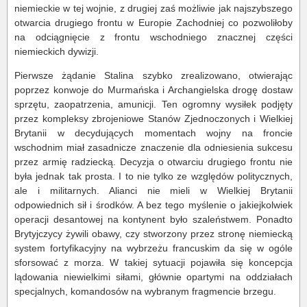
niemieckie w tej wojnie, z drugiej zaś możliwie jak najszybszego
otwarcia drugiego frontu w Europie Zachodniej co pozwoliłoby
na odciągnięcie z frontu wschodniego znacznej części
niemieckich dywizji.
Pierwsze żądanie Stalina szybko zrealizowano, otwierając
poprzez konwoje do Murmańska i Archangielska drogę dostaw
sprzętu, zaopatrzenia, amunicji. Ten ogromny wysiłek podjęty
przez kompleksy zbrojeniowe Stanów Zjednoczonych i Wielkiej
Brytanii w decydujących momentach wojny na froncie
wschodnim miał zasadnicze znaczenie dla odniesienia sukcesu
przez armię radziecką. Decyzja o otwarciu drugiego frontu nie
była jednak tak prosta. I to nie tylko ze względów politycznych,
ale i militarnych. Alianci nie mieli w Wielkiej Brytanii
odpowiednich sił i środków. A bez tego myślenie o jakiejkolwiek
operacji desantowej na kontynent było szaleństwem. Ponadto
Brytyjczycy żywili obawy, czy stworzony przez stronę niemiecką
system fortyfikacyjny na wybrzeżu francuskim da się w ogóle
sforsować z morza. W takiej sytuacji pojawiła się koncepcja
lądowania niewielkimi siłami, głównie opartymi na oddziałach
specjalnych, komandosów na wybranym fragmencie brzegu.