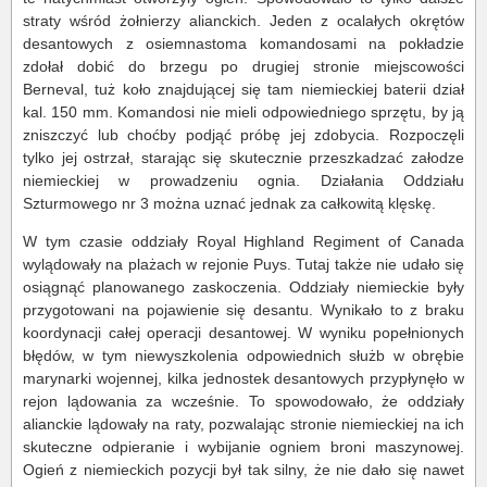
straty wśród żołnierzy alianckich. Jeden z ocalałych okrętów
desantowych z osiemnastoma komandosami na pokładzie
zdołał dobić do brzegu po drugiej stronie miejscowości
Berneval, tuż koło znajdującej się tam niemieckiej baterii dział
kal. 150 mm. Komandosi nie mieli odpowiedniego sprzętu, by ją
zniszczyć lub choćby podjąć próbę jej zdobycia. Rozpoczęli
tylko jej ostrzał, starając się skutecznie przeszkadzać załodze
niemieckiej w prowadzeniu ognia. Działania Oddziału
Szturmowego nr 3 można uznać jednak za całkowitą klęskę.
W tym czasie oddziały Royal Highland Regiment of Canada
wylądowały na plażach w rejonie Puys. Tutaj także nie udało się
osiągnąć planowanego zaskoczenia. Oddziały niemieckie były
przygotowani na pojawienie się desantu. Wynikało to z braku
koordynacji całej operacji desantowej. W wyniku popełnionych
błędów, w tym niewyszkolenia odpowiednich służb w obrębie
marynarki wojennej, kilka jednostek desantowych przypłynęło w
rejon lądowania za wcześnie. To spowodowało, że oddziały
alianckie lądowały na raty, pozwalając stronie niemieckiej na ich
skuteczne odpieranie i wybijanie ogniem broni maszynowej.
Ogień z niemieckich pozycji był tak silny, że nie dało się nawet