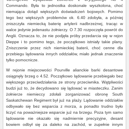
Commando. Była to jednostka doskonale wyszkolona, choć
niemająca dotąd większych doświadczeń bojowych. Pomimo
tego bez większych problemów ok. 6.40 zdobyła, a później
zniszczyła niemiecką baterię artylerii nadbrzeżnej, tracąc w
walce jedynie jedenastu żołnierzy. O 7.30 rozpoczęła powrót do
Anglii. Oznacza to, że nie podjęła próby przedarcia się w rejon
Dieppe i to pomimo tego, że początkowo istniały takie plany.
Zniszczenie przez nich niemieckiej baterii, choć cenne dla
przebiegu lądowania innych oddziałów, miało jednak znaczenie
tylko pomocnicze.
W rejonie miejscowości Pourville alianckie barki desantowe
osiągnęły brzeg o 4.52. Początkowo lądowanie przebiegało bez
większego przeciwdziałania ze strony przeciwnika. Wątpliwości
budzi już to, że decydowano się lądować w miasteczku. Zanim
żołnierze niemieccy zdołali zorganizować obronę South
Saskatchewan Regiment był już na plaży. Lądowanie oddziałów
odbywało się bez wsparcia z morza, a ponadto trudno było
liczyć na poważniejsze wsparcie już na brzegu. Poza tym samo
lądowanie nie okazało się nadmiernie precyzyjne, desant
bowiem odbył się za daleko na zachód, w zupełnie innym