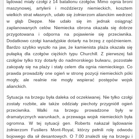
lądować miały czołgi z 14 batalionu czołgów. Mimo ognia broni
maszynowej, artylerii i moździerzy niemieckich, kosztem
wielkich strat własnych, udało się żołnierzom alianckim wedrzeć
w głąb Dieppe. Nie udało się im jednak osiągnąć
zaplanowanych celów. Niemiecka obrona okazała się dobrze
przygotowana i odporna na pojawienie się przeciwnika.
Dodatkowo czołgi kanadyjskie dotarły na brzeg z opóźnieniem.
Bardzo szybko wyszło na jaw, że kamienista plaża okazała się
pułapką dla czołgów ciężkich typu Churchill. Z pierwszej fali
czołgów tylko trzy dotarły do nadmorskiego bulwaru, pozostałe
zakopały się na plaży i stały celem dla ognia niemieckiego. Co
prawda prowadziły one ogień w stronę pozycji niemieckich póki
mogły, ale realnie nie mogły wspierać postępów wojsk
alianckich.
Sytuacja na brzegu była daleka od oczekiwanej. Nie tylko czołgi
zostały rozbite, ale także oddziały piechoty przygniótł ogień
przeciwnika. Walki na brzegu prowadzone były w
dramatycznych warunkach, a przewaga wojsk niemieckich była
ogromna. W tej sytuacji gen. Roberts nakazał lądowanie
żołnierzom Fusiliers Mont-Royal, którzy pełnili rolę odwodu
bojowego dla sił desantowych. O 7.00 znaleźli się na brzegu i