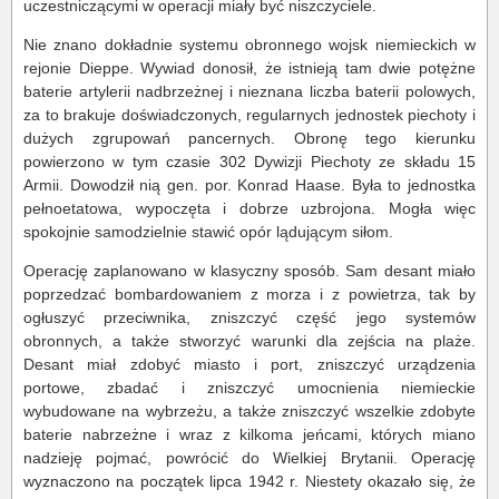
uczestniczącymi w operacji miały być niszczyciele.
Nie znano dokładnie systemu obronnego wojsk niemieckich w
rejonie Dieppe. Wywiad donosił, że istnieją tam dwie potężne
baterie artylerii nadbrzeżnej i nieznana liczba baterii polowych,
za to brakuje doświadczonych, regularnych jednostek piechoty i
dużych zgrupowań pancernych. Obronę tego kierunku
powierzono w tym czasie 302 Dywizji Piechoty ze składu 15
Armii. Dowodził nią gen. por. Konrad Haase. Była to jednostka
pełnoetatowa, wypoczęta i dobrze uzbrojona. Mogła więc
spokojnie samodzielnie stawić opór lądującym siłom.
Operację zaplanowano w klasyczny sposób. Sam desant miało
poprzedzać bombardowaniem z morza i z powietrza, tak by
ogłuszyć przeciwnika, zniszczyć część jego systemów
obronnych, a także stworzyć warunki dla zejścia na plaże.
Desant miał zdobyć miasto i port, zniszczyć urządzenia
portowe, zbadać i zniszczyć umocnienia niemieckie
wybudowane na wybrzeżu, a także zniszczyć wszelkie zdobyte
baterie nabrzeżne i wraz z kilkoma jeńcami, których miano
nadzieję pojmać, powrócić do Wielkiej Brytanii. Operację
wyznaczono na początek lipca 1942 r. Niestety okazało się, że