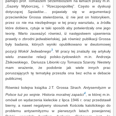
pamięci prof. Tomaszem Strzemboszem na łamach prasy m.in.
„Gazety Wyborczej„ i ”Rzeczpospolitej”. Często w dyskusji
dotyczącej
Sąsiadów…
pojawiały się w argumentacji
przeciwników Grossa stwierdzenia, iż nie jest on historykiem,
przez co nie ma niezbędnego w tej pracy warsztatu, a źródła
które dobiera, cytuje w taki sposób aby potwierdzały one jego
teorię. Warto zauważyć również, iż następstwem ujawnienia
prawdy o zbrodni jedwabieńskiej, jak również publikacji Grossa
były badania, których wyniki opublikowano w dwutomowej
3
pozycji
Wokół Jedwabnego
.
W pracy tej znalazły się artykuły
wielu znawców relacji polsko-żydowskich m.in. Andrzeja
Żbikowskiego, Dariusza Libionki czy Tomasza Szaroty. Niestety
mam wrażenie, że podobnie jak wiele innych prac
poruszających tę tematykę przeszła ona bez echa w debacie
publicznej.
Również kolejna książka J.T. Grossa
Strach. Antysemityzm w
4
Polsce tuż po wojnie. Historia moralnej zapaści
, w której m.in.
omówił on wydarzenia kieleckie z lipca 1946 r. oraz przedstawił
bierny, a nawet negatywny stosunek Kościoła katolickiego do
problemu antysemityzmu w pierwszych latach powojennej