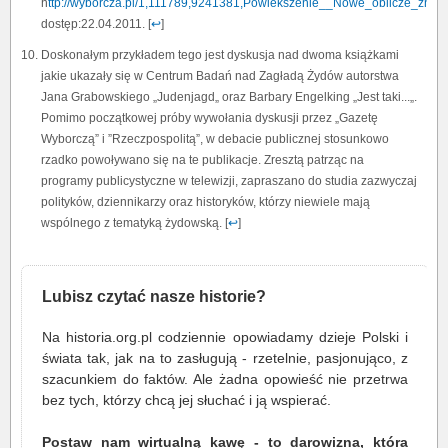
h
ttp://wyborcza.pl/1,111789,9241381,Powiekszenie__Nowe_oblicze_znan
dostęp:22.04.2011. [
↩
]
Doskonałym przykładem tego jest dyskusja nad dwoma książkami
jakie ukazały się w Centrum Badań nad Zagładą Żydów autorstwa
Jana Grabowskiego „Judenjagd„ oraz Barbary Engelking „Jest taki...„.
Pomimo początkowej próby wywołania dyskusji przez „Gazetę
Wyborczą” i ”Rzeczpospolitą”, w debacie publicznej stosunkowo
rzadko powoływano się na te publikacje. Zresztą patrząc na
programy publicystyczne w telewizji, zapraszano do studia zazwyczaj
polityków, dziennikarzy oraz historyków, którzy niewiele mają
wspólnego z tematyką żydowską. [
↩
]
Lubisz czytać nasze historie?
Na historia.org.pl codziennie opowiadamy dzieje Polski i
świata tak, jak na to zasługują - rzetelnie, pasjonująco, z
szacunkiem do faktów. Ale żadna opowieść nie przetrwa
bez tych, którzy chcą jej słuchać i ją wspierać.
Postaw nam wirtualną kawę - to darowizna, która