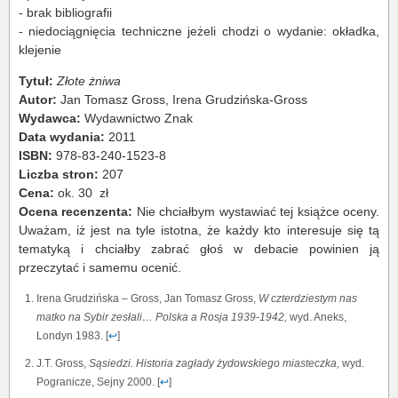
- brak bibliografii
- niedociągnięcia techniczne jeżeli chodzi o wydanie: okładka,
klejenie
Tytuł:
Złote żniwa
Autor:
Jan Tomasz Gross, Irena Grudzińska-Gross
Wydawca:
Wydawnictwo Znak
Data wydania:
2011
ISBN:
978-83-240-1523-8
Liczba stron:
207
Cena:
ok. 30 zł
Ocena recenzenta:
Nie chciałbym wystawiać tej książce oceny.
Uważam, iż jest na tyle istotna, że każdy kto interesuje się tą
tematyką i chciałby zabrać głoś w debacie powinien ją
przeczytać i samemu ocenić.
Irena Grudzińska – Gross, Jan Tomasz Gross,
W czterdziestym nas
matko na Sybir zesłali… Polska a Rosja 1939-1942,
wyd. Aneks,
Londyn 1983. [
↩
]
J.T. Gross,
Sąsiedzi. Historia zagłady żydowskiego miasteczka,
wyd.
Pogranicze, Sejny 2000. [
↩
]