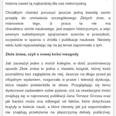
historia nawet tą najbardziej dla nas niekorzystną.
Chciałbym również poruszyć jeszcze jedną kwestię zanim
przejdę do omówienia szczegółowego
Złotych żniw
, a
mianowicie tego, iż praca ta nie ma
charakteru
stricte
naukowego, jest esejem historycznym, a więc
pewnym subiektywnym spojrzeniem autorów w przeszłość,
oczywiście w oparciu o źródła i publikacje naukowe. Niestety
wielu ludzi wypowiadając się na jej temat zapomniało o tym.
Złote żniwa
, czyli o nowej kości niezgody
Jak zauważył jeden z moich kolegów, w dość prześmiewczy
sposób
Złote żniwa
to jedna z niewielu książek, której treść
poznaliśmy bez zaglądania do niej. Jeszcze na długo przed jej
oficjalnym wydaniem, rozgorzała w prasie i telewizji dyskusja,
która niejako potwierdziła te słowa. Przyglądając się temu
dyskursowi zadawałem sobie pytanie, cóż za rewelacyjne treści
znajdują się w najnowszej publikacji Jana Tomasz Grossa oraz
jak bardzo może ona odbiegać od faktów, które dotychczas
krążyły w świecie nauki, a które niestety jak już wspominałem
nie znajdują przełożenia na płaszczyznę debaty publicznej.