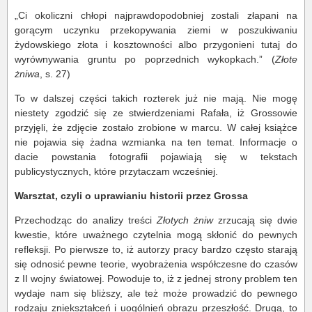
„Ci okoliczni chłopi najprawdopodobniej zostali złapani na
gorącym uczynku przekopywania ziemi w poszukiwaniu
żydowskiego złota i kosztowności albo przygonieni tutaj do
wyrównywania gruntu po poprzednich wykopkach.” (
Złote
żniwa
, s. 27)
To w dalszej części takich rozterek już nie mają. Nie mogę
niestety zgodzić się ze stwierdzeniami Rafała, iż Grossowie
przyjęli, że zdjęcie zostało zrobione w marcu. W całej książce
nie pojawia się żadna wzmianka na ten temat. Informacje o
dacie powstania fotografii pojawiają się w tekstach
publicystycznych, które przytaczam wcześniej.
Warsztat, czyli o uprawianiu historii przez Grossa
Przechodząc do analizy treści
Złotych żniw
zrzucają się dwie
kwestie, które uważnego czytelnia mogą skłonić do pewnych
refleksji. Po pierwsze to, iż autorzy pracy bardzo często starają
się odnosić pewne teorie, wyobrażenia współczesne do czasów
z II wojny światowej. Powoduje to, iż z jednej strony problem ten
wydaje nam się bliższy, ale też może prowadzić do pewnego
rodzaju zniekształceń i uogólnień obrazu przeszłość. Drugą, to