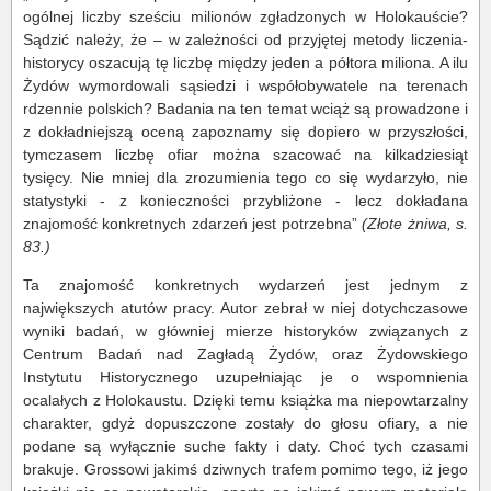
ogólnej liczby sześciu milionów zgładzonych w Holokauście?
Sądzić należy, że – w zależności od przyjętej metody liczenia-
historycy oszacują tę liczbę między jeden a półtora miliona. A ilu
Żydów wymordowali sąsiedzi i współobywatele na terenach
rdzennie polskich? Badania na ten temat wciąż są prowadzone i
z dokładniejszą oceną zapoznamy się dopiero w przyszłości,
tymczasem liczbę ofiar można szacować na kilkadziesiąt
tysięcy. Nie mniej dla zrozumienia tego co się wydarzyło, nie
statystyki - z konieczności przybliżone - lecz dokładana
znajomość konkretnych zdarzeń jest potrzebna”
(Złote żniwa, s.
83.)
Ta znajomość konkretnych wydarzeń jest jednym z
największych atutów pracy. Autor zebrał w niej dotychczasowe
wyniki badań, w główniej mierze historyków związanych z
Centrum Badań nad Zagładą Żydów, oraz Żydowskiego
Instytutu Historycznego uzupełniając je o wspomnienia
ocalałych z Holokaustu. Dzięki temu książka ma niepowtarzalny
charakter, gdyż dopuszczone zostały do głosu ofiary, a nie
podane są wyłącznie suche fakty i daty. Choć tych czasami
brakuje. Grossowi jakimś dziwnych trafem pomimo tego, iż jego