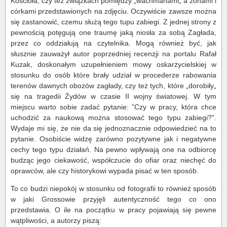
Kościoła, czy też związkach pomiędzy „wachmanami„ a żonami i
córkami przedstawionych na zdjęciu. Oczywiście zawsze można
się zastanowić, czemu służą tego tupu zabiegi. Z jednej strony z
pewnością potęgują one traumę jaką niosła za sobą Zagłada,
przez co oddziałują na czytelnika. Mogą również być, jak
słusznie zauważył autor poprzedniej recenzji na portalu Rafał
Kuzak, doskonałym uzupełnieniem mowy oskarżycielskiej w
stosunku do osób które brały udział w procederze rabowania
terenów dawnych obozów zagłady, czy też tych, które „dorobiły„
się na tragedii Żydów w czasie II wojny światowej. W tym
miejscu warto sobie zadać pytanie: ”Czy w pracy, która chce
uchodzić za naukową można stosować tego typu zabiegi?”.
Wydaje mi się, że nie da się jednoznacznie odpowiedzieć na to
pytanie. Osobiście widzę zarówno pozytywne jak i negatywne
cechy tego typu działań. Na pewno wpływają one na odbiorcę
budząc jego ciekawość, współczucie do ofiar oraz niechęć do
oprawców, ale czy historykowi wypada pisać w ten sposób.
To co budzi niepokój w stosunku od fotografii to również sposób
w jaki Grossowie przyjęli autentyczność tego co ono
przedstawia. O ile na początku w pracy pojawiają się pewne
wątpliwości, a autorzy piszą: