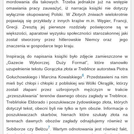
mordowania dla takowych. Trzeba jednakże już na wstępie
omawiania pracy zauważyć, iż narracja książki nie dotyczy
wyłącznie okupowanej Polski. W
Złotych żniwach
wielokrotnie
pojawiają się przykłady z innych krajów m.in. Węgier, Francji,
Grecji. Zresztą jej pierwsze rozdziały poświęcone są w
większości, aparatowi wyzysku społeczności starozakonnej jaki
został stworzony przez hitlerowskie Niemcy oraz jego
znaczenia w gospodarce tego kraju.
Inspiracją do napisania książki było zdjęcie zamieszczone w
„Gazecie Wyborczej. Duży Format”, które stanowiło
uzupełnienie tekstu
Gorączka złota w Treblince
autorstwa Piotra
6
Gołuchowskiego i Marcina Kowalskiego
. Przedstawieni na nim
mieli być chłopi i chłopki z pobliskiej wsi Wólki Okrąglik, którzy
zostali złapani przez uzbrojonych mężczyzn w trakcie
„przeszukiwania” terenów dawnego obozu zagłady w Treblince.
Treblińskie Eldorado i poszukiwacze żydowskiego złota, których
dotyczył tekst, obecni byli nie tylko w tym obozie. Informacje o
poszukiwaczach skarbów, hienach które szukały złota na
terenach dawnych obozów zagłady odnajdujemy również w
7
Sobiborze czy Bełżcu
. Wartym odnotowania jest również fakt,