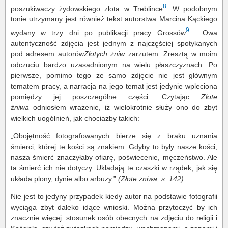
8
poszukiwaczy żydowskiego złota w Treblince
. W podobnym
tonie utrzymany jest również tekst autorstwa Marcina Kąckiego
9
wydany w trzy dni po publikacji pracy Grossów
. Owa
autentyczność zdjęcia jest jednym z najczęściej spotykanych
pod adresem autorów
Złotych żniw
zarzutem. Zresztą w moim
odczuciu bardzo uzasadnionym na wielu płaszczyznach. Po
pierwsze, pomimo tego że samo zdjęcie nie jest głównym
tematem pracy, a narracja na jego temat jest jedynie wpleciona
pomiędzy jej poszczególne części. Czytając
Złote
żniwa
odniosłem wrażenie, iż wielokrotnie służy ono do zbyt
wielkich uogólnień, jak chociażby takich:
„Obojętność fotografowanych bierze się z braku uznania
śmierci, której te kości są znakiem. Gdyby to były nasze kości,
nasza śmierć znaczyłaby ofiarę, poświecenie, męczeństwo. Ale
ta śmierć ich nie dotyczy. Układają te czaszki w rządek, jak się
układa plony, dynie albo arbuzy.”
(Złote żniwa, s. 142)
Nie jest to jedyny przypadek kiedy autor na podstawie fotografii
wyciąga zbyt daleko idące wnioski. Można przytoczyć by ich
znacznie więcej: stosunek osób obecnych na zdjęciu do religii i