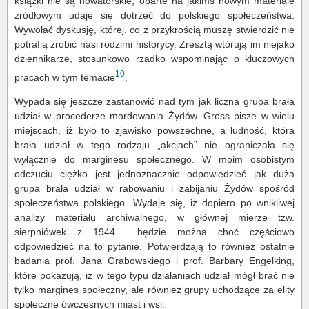
książki nie są nowatorskie, oparte na jakimś nowym materiale
źródłowym udaje się dotrzeć do polskiego społeczeństwa.
Wywołać dyskusję, której, co z przykrością muszę stwierdzić nie
potrafią zrobić nasi rodzimi historycy. Zresztą wtórują im niejako
dziennikarze, stosunkowo rzadko wspominając o kluczowych
10
pracach w tym temacie
.
Wypada się jeszcze zastanowić nad tym jak liczna grupa brała
udział w procederze mordowania Żydów. Gross pisze w wielu
miejscach, iż było to zjawisko powszechne, a ludność, która
brała udział w tego rodzaju „akcjach” nie ograniczała się
wyłącznie do marginesu społecznego. W moim osobistym
odczuciu ciężko jest jednoznacznie odpowiedzieć jak duża
grupa brała udział w rabowaniu i zabijaniu Żydów spośród
społeczeństwa polskiego. Wydaje się, iż dopiero po wnikliwej
analizy materiału archiwalnego, w głównej mierze tzw.
sierpniówek z 1944 będzie można choć częściowo
odpowiedzieć na to pytanie. Potwierdzają to również ostatnie
badania prof. Jana Grabowskiego i prof. Barbary Engelking,
które pokazują, iż w tego typu działaniach udział mógł brać nie
tylko margines społeczny, ale również grupy uchodzące za elity
społeczne ówczesnych miast i wsi.