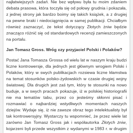
najłatwiejszych zadań. Nie bez wpływu była tu moim zdaniem
debata prasowa, która toczyła się od połowy grudnia i pokazała,
z jednej strony jak bardzo boimy się takich książek, a z drugiej
na pewne braki i niedociągnięcia w samej publikacji. Chciałbym
również zaznaczyć, że tekst dotyczący Złotych żniw będzie
znacząco różnić się od standardowych recenzji zamieszczonych
na portalu.
Jan Tomasz Gross. Wróg czy przyjaciel Polski i Polaków?
Postać Jana Tomasza Grossa od wielu lat w naszym kraju budzi
liczne kontrowersje, dla jednych jest głównym wrogiem Polski i
Polaków, który w swych publikacjach rozsiewa liczne kłamstwa
na temat stosunków polsko-żydowskich w czasie drugiej wojny
światowej. Dla drugich jest zaś tym, który te stosunki na nowo
buduje, a w swych pracach pokazuje, iż w polskiej historiografii
nie ma tematów tabu, przez co jesteśmy skłonni pisać i
rozmawiać o najbardziej wstydliwych momentach naszych
dziejów. Wydaje się, iż nie zawsze obraz tego intelektualisty był
tak kontrowersyjny. Wystarczy tu wspomnieć, że przez wiele lat
zarówno Jan Tomasz Gross jak i współautorka
Złotych żniw
,
kojarzeni byli przede wszystkim z wydanymi w 1983 r. w drugim