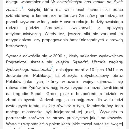
obiegu wspomnieniami
W czterdziestym nas matko na Sybir
1
zesłali…
.
Książki, która dla wielu osób uchodzi za prace
sztandarową, a komentarze autorstwa Grossów poprzedzające
przechowywane w Instytucie Hoovera relacje, budziły swoistego
rodzaju podziw środowisk związanych z opozycją
antykomunistyczną. Wtedy też, jeszcze nikt nie zarzucał im
antypolonizmu czy propagowania haseł niezgodnych z prawdą
historyczną.
Sytuacja odwróciła się w 2000 r., kiedy nakładem wydawnictwa
Pogranicze ukazała się książka
Sąsiedzi. Historia zagłady
2
żydowskiego miasteczka
, opisująca mord z 10 lipca 1941 r. w
Jedwabnem. Publikacja ta zburzyła dotychczasowy obraz
Polaków jako tych, którzy w czasie wojny zajmowali się
ratowaniem Żydów, a w najgorszym wypadku pozostawali bierni
na tragedię Shoah. Gross pisał o bezpośrednim udziale w
zbrodni obywateli Jedwabnego, a co najgorsze dla wielu ludzi
czytających tamtą książkę również o tym, iż mieszkańcy tego
małego miasteczka byli inicjatorami tej „akcji„. Wywołało to
poruszenie zarówno ze strony publicystów jak i naukowców.
Warto tu wspomnieć o polemikach jakie toczył autor ze świętej