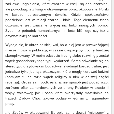
zaś owe uogólnienia, które owszem w eseju są dopuszczalne,
ale powodują, iż z książki otrzymujemy obraz okupowanej Polski
w bardzo uproszczonym świetle. Gdzie społeczeństwo
podzielone jest w relacji czarne i białe. Tego elementu złego
oczywiście jest znacznie więcej niż ludzi niosących pomoc
Żydom z pobudek humanitarnych, miłości bliźniego czy też z
obywatelskiej solidarności.
Wydaje się, iż obraz polskiej wsi, bo o niej jest w przeważającej
mierze mowa w publikacji, w czasie okupacji był trochę bardziej
skomplikowany. W moim odczuciu trochę słabo rozwinięty został
wątek gospodarczy tego typu wydarzeń. Samo odwołanie się do
stereotypu o żydowskim bogactwie, skądinąd bardzo trafne, jest
jednakże tylko jedną z płaszczyzn, które mogły kierować ludźmi
(pomijam tu na razie wątek religijny o nim w dalszej części
recenzji). Gross sam podkreśla, iż nie sposób jest podać liczb,
zarówno ofiar zamordowanych ze strony Polaków w czasie II
wojny światowej; jak i osób które skorzystały materialnie na
tragedii Żydów. Choć takowe podaje w jednym z fragmentów
pracy:
„Ilu Żydów w okupowanej Europie zamordowali ‘miejscowi’ z