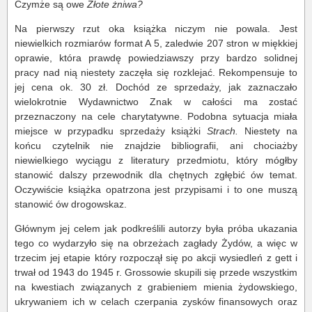
Czymże są owe
Złote żniwa?
Na pierwszy rzut oka książka niczym nie powala. Jest
niewielkich rozmiarów format A 5, zaledwie 207 stron w miękkiej
oprawie, która prawdę powiedziawszy przy bardzo solidnej
pracy nad nią niestety zaczęła się rozklejać. Rekompensuje to
jej cena ok. 30 zł. Dochód ze sprzedaży, jak zaznaczało
wielokrotnie Wydawnictwo Znak w całości ma zostać
przeznaczony na cele charytatywne. Podobna sytuacja miała
miejsce w przypadku sprzedaży książki
Strach.
Niestety na
końcu czytelnik nie znajdzie bibliografii, ani chociażby
niewielkiego wyciągu z literatury przedmiotu, który mógłby
stanowić dalszy przewodnik dla chętnych zgłębić ów temat.
Oczywiście książka opatrzona jest przypisami i to one muszą
stanowić ów drogowskaz.
Głównym jej celem jak podkreślili autorzy była próba ukazania
tego co wydarzyło się na obrzeżach zagłady Żydów, a więc w
trzecim jej etapie który rozpoczął się po akcji wysiedleń z gett i
trwał od 1943 do 1945 r. Grossowie skupili się przede wszystkim
na kwestiach związanych z grabieniem mienia żydowskiego,
ukrywaniem ich w celach czerpania zysków finansowych oraz