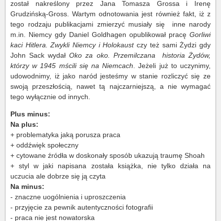
został nakreślony przez Jana Tomasza Grossa i Irenę
Grudzińską-Gross. Wartym odnotowania jest również fakt, iż z
tego rodzaju publikacjami zmierzyć musiały się inne narody
m.in. Niemcy gdy Daniel Goldhagen opublikował pracę
Gorliwi
kaci Hitlera. Zwykli Niemcy i Holokaust
czy też sami Żydzi gdy
John Sack wydał
Oko za oko. Przemilczana historia Żydów,
którzy w 1945 mścili się na Niemcach
. Jeżeli już to uczynimy,
udowodnimy, iż jako naród jesteśmy w stanie rozliczyć się ze
swoją przeszłością, nawet tą najczarniejszą, a nie wymagać
tego wyłącznie od innych.
Plus minus:
Na plus:
+ problematyka jaką porusza praca
+ oddźwięk społeczny
+ cytowane źródła w doskonały sposób ukazują traumę Shoah
+ styl w jaki napisana została książka, nie tylko działa na
uczucia ale dobrze się ją czyta
Na minus:
- znaczne uogólnienia i uproszczenia
- przyjęcie za pewnik autentyczności fotografii
- praca nie jest nowatorska