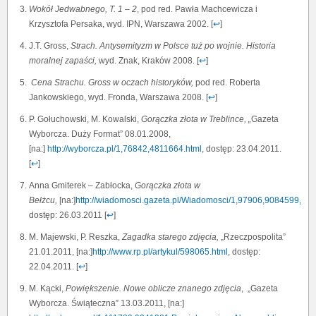
Wokół Jedwabnego, T. 1 – 2
, pod red. Pawła Machcewicza i
Krzysztofa Persaka, wyd. IPN, Warszawa 2002. [
↩
]
J.T. Gross,
Strach. Antysemityzm w Polsce tuż po wojnie. Historia
moralnej zapaści,
wyd. Znak, Kraków 2008. [
↩
]
Cena Strachu. Gross w oczach historyków,
pod red. Roberta
Jankowskiego, wyd. Fronda, Warszawa 2008. [
↩
]
P. Gołuchowski, M. Kowalski,
Gorączka złota w Treblince, „
Gazeta
Wyborcza. Duży Format” 08.01.2008,
[na:]
http://wyborcza.pl/1,76842,4811664.html
, dostęp: 23.04.2011.
[
↩
]
Anna Gmiterek – Zabłocka,
Gorączka złota w
Bełżcu,
[na:]
http://wiadomosci.gazeta.pl/Wiadomosci/1,97906,9084599
dostęp: 26.03.2011 [
↩
]
M. Majewski, P. Reszka,
Zagadka starego zdjęcia,
„Rzeczpospolita”
21.01.2011, [na:]
http://www.rp.pl/artykul/598065.html
, dostęp:
22.04.2011. [
↩
]
M. Kącki,
Powiększenie. Nowe oblicze znanego zdjęcia
, „Gazeta
Wyborcza. Świąteczna” 13.03.2011, [na:]