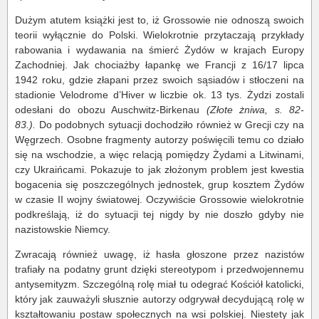
Dużym atutem książki jest to, iż Grossowie nie odnoszą swoich
teorii wyłącznie do Polski. Wielokrotnie przytaczają przykłady
rabowania i wydawania na śmierć Żydów w krajach Europy
Zachodniej. Jak chociażby łapankę we Francji z 16/17 lipca
1942 roku, gdzie złapani przez swoich sąsiadów i stłoczeni na
stadionie Velodrome d’Hiver w liczbie ok. 13 tys. Żydzi zostali
odesłani do obozu Auschwitz-Birkenau
(Złote żniwa, s. 82-
83.).
Do podobnych sytuacji dochodziło również w Grecji czy na
Węgrzech. Osobne fragmenty autorzy poświęcili temu co działo
się na wschodzie, a więc relacją pomiędzy Żydami a Litwinami,
czy Ukraińcami. Pokazuje to jak złożonym problem jest kwestia
bogacenia się poszczególnych jednostek, grup kosztem Żydów
w czasie II wojny światowej. Oczywiście Grossowie wielokrotnie
podkreślają, iż do sytuacji tej nigdy by nie doszło gdyby nie
nazistowskie Niemcy.
Zwracają również uwagę, iż hasła głoszone przez nazistów
trafiały na podatny grunt dzięki stereotypom i przedwojennemu
antysemityzm. Szczególną rolę miał tu odegrać Kościół katolicki,
który jak zauważyli słusznie autorzy odgrywał decydującą rolę w
kształtowaniu postaw społecznych na wsi polskiej. Niestety jak