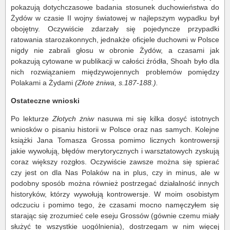
pokazują dotychczasowe badania stosunek duchowieństwa do
Żydów w czasie II wojny światowej w najlepszym wypadku był
obojętny. Oczywiście zdarzały się pojedyncze przypadki
ratowania starozakonnych, jednakże oficjele duchowni w Polsce
nigdy nie zabrali głosu w obronie Żydów, a czasami jak
pokazują cytowane w publikacji w całości źródła, Shoah było dla
nich rozwiązaniem międzywojennych problemów pomiędzy
Polakami a Żydami
(Złote żniwa, s.187-188.).
Ostateczne wnioski
Po lekturze
Złotych żniw
nasuwa mi się kilka dosyć istotnych
wniosków o pisaniu historii w Polsce oraz nas samych. Kolejne
książki Jana Tomasza Grossa pomimo licznych kontrowersji
jakie wywołują, błędów merytorycznych i warsztatowych zyskują
coraz większy rozgłos. Oczywiście zawsze można się spierać
czy jest on dla Nas Polaków na in plus, czy in minus, ale w
podobny sposób można również postrzegać działalność innych
historyków, którzy wywołują kontrowersje. W moim osobistym
odczuciu i pomimo tego, że czasami mocno namęczyłem się
starając się zrozumieć cele eseju Grossów (gównie czemu miały
służyć te wszystkie uogólnienia), dostrzegam w nim więcej