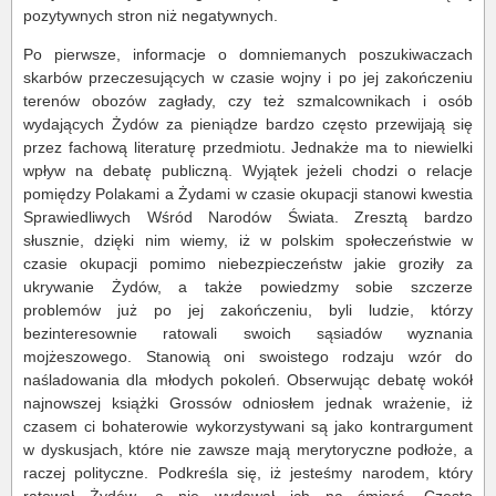
pozytywnych stron niż negatywnych.
Po pierwsze, informacje o domniemanych poszukiwaczach
skarbów przeczesujących w czasie wojny i po jej zakończeniu
terenów obozów zagłady, czy też szmalcownikach i osób
wydających Żydów za pieniądze bardzo często przewijają się
przez fachową literaturę przedmiotu. Jednakże ma to niewielki
wpływ na debatę publiczną. Wyjątek jeżeli chodzi o relacje
pomiędzy Polakami a Żydami w czasie okupacji stanowi kwestia
Sprawiedliwych Wśród Narodów Świata. Zresztą bardzo
słusznie, dzięki nim wiemy, iż w polskim społeczeństwie w
czasie okupacji pomimo niebezpieczeństw jakie groziły za
ukrywanie Żydów, a także powiedzmy sobie szczerze
problemów już po jej zakończeniu, byli ludzie, którzy
bezinteresownie ratowali swoich sąsiadów wyznania
mojżeszowego. Stanowią oni swoistego rodzaju wzór do
naśladowania dla młodych pokoleń. Obserwując debatę wokół
najnowszej książki Grossów odniosłem jednak wrażenie, iż
czasem ci bohaterowie wykorzystywani są jako kontrargument
w dyskusjach, które nie zawsze mają merytoryczne podłoże, a
raczej polityczne. Podkreśla się, iż jesteśmy narodem, który
ratował Żydów, a nie wydawał ich na śmierć. Często