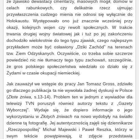
że zjawisko dewastacji cmentarzy, masowych mogił, domów w
celach rabunkowych, czy delikatnie rzecz ujmując
przywłaszczenia cudzego mienia nie odnosi się wyłącznie do
Holokaustu. Występowało ono już znacznie wcześniej przy
okazji, kolejnych wojen czy rewolt społecznych. W trakcie
trwania drugiej wojny światowej jak i tuż po jej zakończeniu
dochodziło wielokrotnie do tego typu zjawisk, czego najlepszym
przykładem może być osławiony „Dziki Zachód” na terenach
tzw. Ziem Odzyskanych. Oczywiście, co trzeba sobie szczerze
powiedzieć nic nie tłumaczy tego typu zachowań, szczególnie,
że gros polskiego społeczeństwa wiedziało co działo się z
Żydami w czasie okupacji niemieckiej.
Jak zauważył we wstępie do pracy Jan Tomasz Gross, zdziwiło
go dlaczego publikacja ta nie wywołała żadnej dyskusji w Polsce
(
Złote żniwa,
s.13-14). Problem ten w jednym z wywiadów dla
telewizji TVN poruszyli również autorzy tekstu z „Gazety
Wyborczej”. Wydaje się, że dopiero informacje o jego
wykorzystaniu w
Złotych żniwach
na nowo wydobyły na światło
dzienne tą fotografię. Jej autentycznością zajęli się dziennikarze
„Rzeczpospolitej” Michał Majewski i Paweł Reszka, którzy w
swym tekście powątpiewają, iż zdjęcie przedstawia