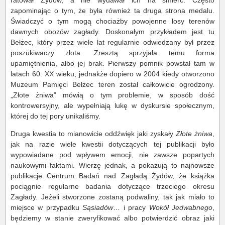
zapominając o tym, że była również ta druga strona medalu.
Świadczyć o tym mogą chociażby powojenne losy terenów
dawnych obozów zagłady. Doskonałym przykładem jest tu
Bełżec, który przez wiele lat regularnie odwiedzany był przez
poszukiwaczy złota. Zresztą sprzyjała temu forma
upamiętnienia, albo jej brak. Pierwszy pomnik powstał tam w
latach 60. XX wieku, jednakże dopiero w 2004 kiedy otworzono
Muzeum Pamięci Bełżec teren został całkowicie ogrodzony.
„Złote żniwa” mówią o tym problemie, w sposób dość
kontrowersyjny, ale wypełniają lukę w dyskursie społecznym,
której do tej pory unikaliśmy.
Druga kwestia to mianowicie oddźwięk jaki zyskały
Złote żniwa
,
jak na razie wiele kwestii dotyczących tej publikacji było
wypowiadane pod wpływem emocji, nie zawsze popartych
naukowymi faktami. Wierzę jednak, a pokazują to najnowsze
publikacje Centrum Badań nad Zagładą Żydów, że książka
pociągnie regularne badania dotyczące trzeciego okresu
Zagłady. Jeżeli stworzone zostaną podwaliny, tak jak miało to
miejsce w przypadku
Sąsiadów
… i pracy
Wokół Jedwabnego
,
będziemy w stanie zweryfikować albo potwierdzić obraz jaki