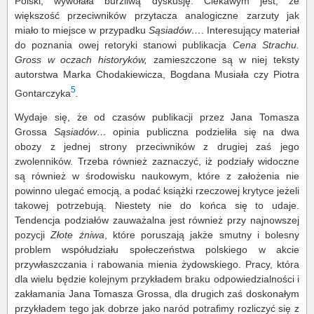
Polski, wywołała burzliwą dyskusję. Ciekawym jest, że
większość przeciwników przytacza analogiczne zarzuty jak
miało to miejsce w przypadku
Sąsiadów…
. Interesujący materiał
do poznania owej retoryki stanowi publikacja
Cena Strachu.
Gross w oczach historyków,
zamieszczone są w niej teksty
autorstwa Marka Chodakiewicza, Bogdana Musiała czy Piotra
5
Gontarczyka
.
Wydaje się, że od czasów publikacji przez Jana Tomasza
Grossa
Sąsiadów…
opinia publiczna podzieliła się na dwa
obozy z jednej strony przeciwników z drugiej zaś jego
zwolenników. Trzeba również zaznaczyć, iż podziały widoczne
są również w środowisku naukowym, które z założenia nie
powinno ulegać emocją, a podać książki rzeczowej krytyce jeżeli
takowej potrzebują. Niestety nie do końca się to udaje.
Tendencja podziałów zauważalna jest również przy najnowszej
pozycji
Złote żniwa
, które poruszają jakże smutny i bolesny
problem współudziału społeczeństwa polskiego w akcie
przywłaszczania i rabowania mienia żydowskiego. Pracy, która
dla wielu będzie kolejnym przykładem braku odpowiedzialności i
zakłamania Jana Tomasza Grossa, dla drugich zaś doskonałym
przykładem tego jak dobrze jako naród potrafimy rozliczyć się z