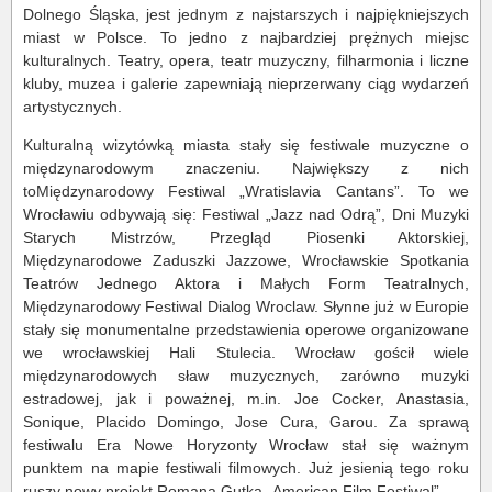
Dolnego Śląska, jest jednym z najstarszych i najpiękniejszych
miast w Polsce. To jedno z najbardziej prężnych miejsc
kulturalnych. Teatry, opera, teatr muzyczny, filharmonia i liczne
kluby, muzea i galerie zapewniają nieprzerwany ciąg wydarzeń
artystycznych.
Kulturalną wizytówką miasta stały się festiwale muzyczne o
międzynarodowym znaczeniu. Największy z nich
toMiędzynarodowy Festiwal „Wratislavia Cantans”. To we
Wrocławiu odbywają się: Festiwal „Jazz nad Odrą”, Dni Muzyki
Starych Mistrzów, Przegląd Piosenki Aktorskiej,
Międzynarodowe Zaduszki Jazzowe, Wrocławskie Spotkania
Teatrów Jednego Aktora i Małych Form Teatralnych,
Międzynarodowy Festiwal Dialog Wroclaw. Słynne już w Europie
stały się monumentalne przedstawienia operowe organizowane
we wrocławskiej Hali Stulecia. Wrocław gościł wiele
międzynarodowych sław muzycznych, zarówno muzyki
estradowej, jak i poważnej, m.in. Joe Cocker, Anastasia,
Sonique, Placido Domingo, Jose Cura, Garou. Za sprawą
festiwalu Era Nowe Horyzonty Wrocław stał się ważnym
punktem na mapie festiwali filmowych. Już jesienią tego roku
ruszy nowy projekt Romana Gutka „American Film Festiwal”.