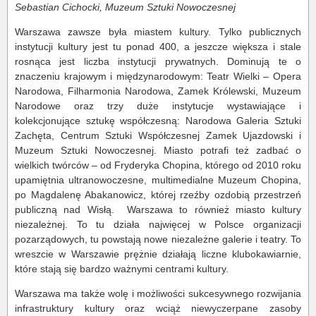
Sebastian Cichocki, Muzeum Sztuki Nowoczesnej
Warszawa zawsze była miastem kultury. Tylko publicznych
instytucji kultury jest tu ponad 400, a jeszcze większa i stale
rosnąca jest liczba instytucji prywatnych. Dominują te o
znaczeniu krajowym i międzynarodowym: Teatr Wielki – Opera
Narodowa, Filharmonia Narodowa, Zamek Królewski, Muzeum
Narodowe oraz trzy duże instytucje wystawiające i
kolekcjonujące sztukę współczesną: Narodowa Galeria Sztuki
Zachęta, Centrum Sztuki Współczesnej Zamek Ujazdowski i
Muzeum Sztuki Nowoczesnej. Miasto potrafi też zadbać o
wielkich twórców – od Fryderyka Chopina, którego od 2010 roku
upamiętnia ultranowoczesne, multimedialne Muzeum Chopina,
po Magdalenę Abakanowicz, której rzeźby ozdobią przestrzeń
publiczną nad Wisłą. Warszawa to również miasto kultury
niezależnej. To tu działa najwięcej w Polsce organizacji
pozarządowych, tu powstają nowe niezależne galerie i teatry. To
wreszcie w Warszawie prężnie działają liczne klubokawiarnie,
które stają się bardzo ważnymi centrami kultury.
Warszawa ma także wolę i możliwości sukcesywnego rozwijania
infrastruktury kultury oraz wciąż niewyczerpane zasoby