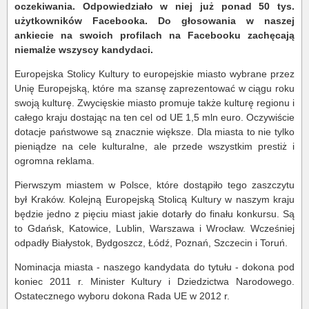
oczekiwania. Odpowiedziało w niej już ponad 50 tys.
użytkowników Facebooka. Do głosowania w naszej
ankiecie na swoich profilach na Facebooku zachęcają
niemalże wszyscy kandydaci.
Europejska Stolicy Kultury to europejskie miasto wybrane przez
Unię Europejską, które ma szansę zaprezentować w ciągu roku
swoją kulturę. Zwycięskie miasto promuje także kulturę regionu i
całego kraju dostając na ten cel od UE 1,5 mln euro. Oczywiście
dotacje państwowe są znacznie większe. Dla miasta to nie tylko
pieniądze na cele kulturalne, ale przede wszystkim prestiż i
ogromna reklama.
Pierwszym miastem w Polsce, które dostąpiło tego zaszczytu
był Kraków. Kolejną Europejską Stolicą Kultury w naszym kraju
będzie jedno z pięciu miast jakie dotarły do finału konkursu. Są
to Gdańsk, Katowice, Lublin, Warszawa i Wrocław. Wcześniej
odpadły Białystok, Bydgoszcz, Łódź, Poznań, Szczecin i Toruń.
Nominacja miasta - naszego kandydata do tytułu - dokona pod
koniec 2011 r. Minister Kultury i Dziedzictwa Narodowego.
Ostatecznego wyboru dokona Rada UE w 2012 r.