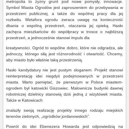
metropolia to żyzny grunt pod nowe pomysły, innowacje.
Symbol Miasta Ogrodów jest zaproszeniem do przebywania w
przestrzeni publicznej, a także do wspólnej pracy dla jej
rozkwitu. Metafora ogrodu zwraca uwagę na konieczność
dbania o wspólną przestrzeń, otaczania jej opieką. Hasło
zachęca mieszkańców do współpracy w trosce o najbliższą
przestrzeń, a jednocześnie stanowi impuls dla
kreatywności. Ogród to wspólne dobro, które nie odgradza, ale
jednoczy, którego siłą jest różnorodność i otwartość. Chcemy,
aby miasto było właśnie taką przestrzenią.
Hasło kandydatury nie jest pustym sloganem. Projekt stanowi
reinterpretację idei niegdyś podejmowanych w przestrzeni
miasta. Warto pamiętać, że pierwszym w Polsce miastem-
ogrodem był katowicki Giszowiec. Malownicze budynki dawnej
robotniczej dzielnicy stanowią dziś jedną z wizytówek miasta.
Także w Katowicach
znalazły swoją realizację projekty innego rodzaju miejskich
terenów zielonych, „ogródków jordanowskich”.
Powrót do idei Ebenezera Howarda jest odpowiedzią na