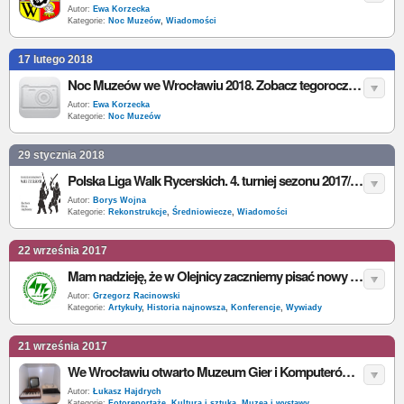
Autor:
Ewa Korzecka
Kategorie:
Noc Muzeów
,
Wiadomości
17 lutego 2018
Noc Muzeów we Wrocławiu 2018. Zobacz tegoroczny program
Autor:
Ewa Korzecka
Kategorie:
Noc Muzeów
29 stycznia 2018
Polska Liga Walk Rycerskich. 4. turniej sezonu 2017/2018 odbędzie się we Wrocławiu
Autor:
Borys Wojna
Kategorie:
Rekonstrukcje
,
Średniowiecze
,
Wiadomości
22 września 2017
Mam nadzieję, że w Olejnicy zaczniemy pisać nowy rozdział historii kultury fizycznej
Autor:
Grzegorz Racinowski
Kategorie:
Artykuły
,
Historia najnowsza
,
Konferencje
,
Wywiady
21 września 2017
We Wrocławiu otwarto Muzeum Gier i Komputerów Minionej Ery. Zobacz naszą relację [galeria]
Autor:
Łukasz Hajdrych
Kategorie:
Fotoreportaże
,
Kultura i sztuka
,
Muzea i wystawy
,