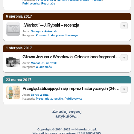
Publicystyka
,
Reportaże
6 sierpnia 2017
„Warkot” – J. Rybski – recenzja
Autor:
Grzegorz Antoszek
Kategorie:
Powieść historyczna
,
Recenzje
1 sierpnia 2017
Głowa Jezusa z Wrocławia. Odnaleziono fragment figury z XII wieku
Autor:
Michał Prusinowski
Kategorie:
Wiadomości
23 marca 2017
Przegląd zbliżających się imprez historycznych (24-30 marca 2017)
Autor:
Borys Wojna
Kategorie:
Przeglądy autorskie
,
Publicystyka
Załaduj więcej
artykułów...
Copyright © 2004-2023 — Historia.org.pl.
Wszystkie prawa zastrzeżone. ISSN 2083-2265.