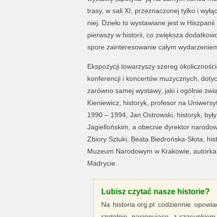
trasy, w sali XI, przeznaczonej tylko i wyłą
niej. Dzieło to wystawiane jest w Hiszpanii
pierwszy w historii, co zwiększa dodatkowo 
spore zainteresowanie całym wydarzenie
Ekspozycji towarzyszy szereg okolicznośc
konferencji i koncertów muzycznych, doty
zarówno samej wystawy, jaki i ogólnie związ
Kieniewicz, historyk, profesor na Uniwer
1990 – 1994; Jan Ostrowski, historyk, były 
Jagiellońskim, a obecnie dyrektor narodow
Zbiory Sztuki; Beata Biedrońska-Słota, his
Muzeum Narodowym w Krakowie, autorka wi
Madrycie.
Lubisz czytać nasze historie?
Na historia.org.pl codziennie opowia
rzetelnie, pasjonująco, z szacunkiem