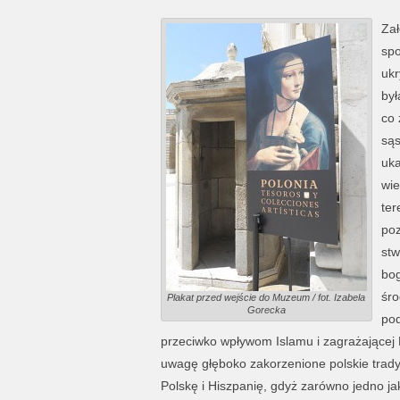
Zał
spo
ukr
był
co 
sąs
uka
wie
ter
poz
stw
bog
śro
Plakat przed wejście do Muzeum / fot. Izabela
Gorecka
pod
przeciwko wpływom Islamu i zagrażającej 
uwagę głęboko zakorzenione polskie tradycj
Polskę i Hiszpanię, gdyż zarówno jedno j