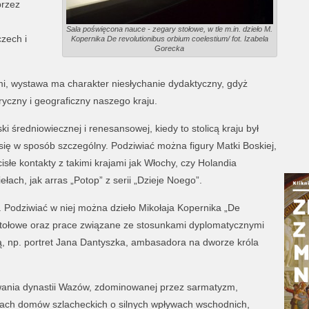
przez
Sala poświęcona nauce - zegary stołowe, w tle m.in. dzieło M.
zech i
Kopernika De revolutionibus orbium coelestium/ fot. Izabela
Gorecka
mi, wystawa ma charakter niesłychanie dydaktyczny, gdyż
yczny i geograficzny naszego kraju.
i średniowiecznej i renesansowej, kiedy to stolicą kraju był
 się w sposób szczególny. Podziwiać można figury Matki Boskiej,
cisłe kontakty z takimi krajami jak Włochy, czy Holandia
łach, jak arras „Potop” z serii „Dzieje Noego”.
. Podziwiać w niej można dzieło Mikołaja Kopernika „De
 stołowe oraz prace związane ze stosunkami dyplomatycznymi
, np. portret Jana Dantyszka, ambasadora na dworze króla
wania dynastii Wazów, zdominowanej przez sarmatyzm,
jach domów szlacheckich o silnych wpływach wschodnich,