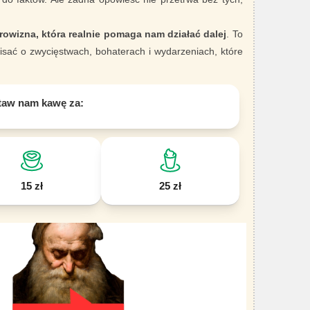
rowizna, która realnie pomaga nam działać dalej
. To
sać o zwycięstwach, bohaterach i wydarzeniach, które
taw nam kawę za:
15 zł
25 zł