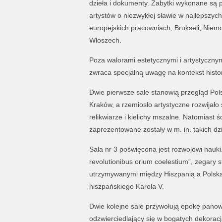
dzieła i dokumenty. Zabytki wykonane są 
artystów o niezwykłej sławie w najlepszych
europejskich pracowniach, Brukseli, Niemc
Włoszech.
Poza walorami estetycznymi i artystyczny
zwraca specjalną uwagę na kontekst histor
Dwie pierwsze sale stanowią przegląd Polsk
Kraków, a rzemiosło artystyczne rozwijało
relikwiarze i kielichy mszalne. Natomiast ś
zaprezentowane zostały w m. in. takich dzie
Sala nr 3 poświęcona jest rozwojowi nauki
revolutionibus orium coelestium”, zegary
utrzymywanymi między Hiszpanią a Polską
hiszpańskiego Karola V.
Dwie kolejne sale przywołują epokę pano
odzwierciedlający się w bogatych dekorac