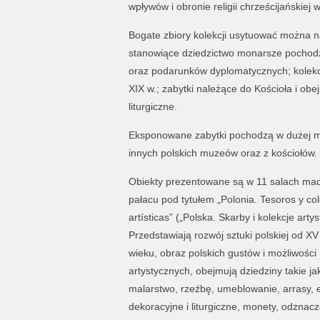
wpływów i obronie religii chrześcijańskiej 
Bogate zbiory kolekcji usytuować można na
stanowiące dziedzictwo monarsze pochodz
oraz podarunków dyplomatycznych; kolekcj
XIX w.; zabytki należące do Kościoła i ob
liturgiczne.
Eksponowane zabytki pochodzą w dużej m
innych polskich muzeów oraz z kościołów.
Obiekty prezentowane są w 11 salach ma
pałacu pod tytułem „Polonia. Tesoros y co
artísticas” („Polska. Skarby i kolekcje artys
Przedstawiają rozwój sztuki polskiej od XV
wieku, obraz polskich gustów i możliwości
artystycznych, obejmują dziedziny takie ja
malarstwo, rzeźbę, umeblowanie, arrasy, 
dekoracyjne i liturgiczne, monety, odznacz