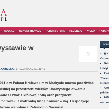
WOJSKO
REKONSTRUKCJE
PUBLICYSTYKA
RECENZJE
VIDEO
PODCA
ZOBA
wystawie w
IPN 
Ostrowi
Gdzi
Lubiąż 
A GORECKA
| 17 CZERWCA 2011 21:41
Post
Wiśniow
011 r. w Pałacu Królewskim w Madrycie można podziwiać
Siemie
Amba
lskiej na przestrzeni wieków. Uroczystego otwarcia
polskim
arlos I wraz z królową Zofią oraz prezydent
1670
 Komorowski z małżonką Anną Komorowską. Ekspozycję
nie zaw
owie wspólnie z Patrimonio Nacional.