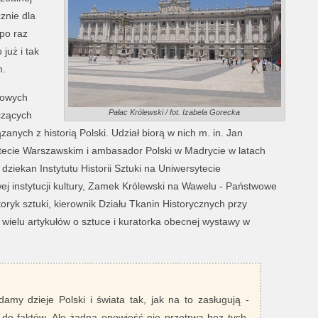
cznie dla
 po raz
już i tak
m.
iowych
Pałac Królewski / fot. Izabela Gorecka
czących
anych z historią Polski. Udział biorą w nich m. in. Jan
sytecie Warszawskim i ambasador Polski w Madrycie w latach
dziekan Instytutu Historii Sztuki na Uniwersytecie
ej instytucji kultury, Zamek Królewski na Wawelu - Państwowe
toryk sztuki, kierownik Działu Tkanin Historycznych przy
elu artykułów o sztuce i kuratorka obecnej wystawy w
damy dzieje Polski i świata tak, jak na to zasługują -
 do faktów. Ale żadna opowieść nie przetrwa bez tych,