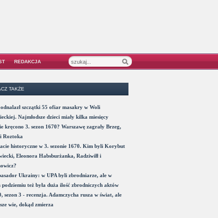
ST
REDAKCJA
CZ TAKŻE
odnalazł szczątki 55 ofiar masakry w Woli
eckiej. Najmłodsze dzieci miały kilka miesięcy
e kręcono 3. sezon 1670? Warszawę zagrały Brzeg,
i Roztoka
acie historyczne w 3. sezonie 1670. Kim byli Korybut
iecki, Eleonora Habsburżanka, Radziwiłł i
nowicz?
sador Ukrainy: w UPA byli zbrodniarze, ale w
 podziemiu też była duża ilość zbrodniczych aktów
, sezon 3 - recenzja. Adamczycha rusza w świat, ale
sze wie, dokąd zmierza