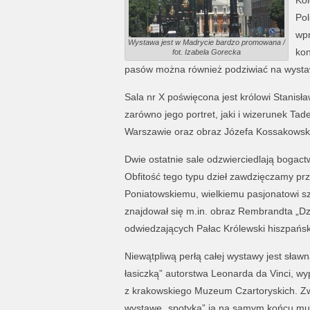
Kol
Pol
wpr
Wystawa jest w Madrycie bardzo promowana /
kon
fot. Izabela Gorecka
pasów można również podziwiać na wysta
Sala nr X poświęcona jest królowi Stanis
zarówno jego portret, jaki i wizerunek 
Warszawie oraz obraz Józefa Kossakowsk
Dwie ostatnie sale odzwierciedlają bogactw
Obfitość tego typu dzieł zawdzięczamy pr
Poniatowskiemu, wielkiemu pasjonatowi szt
znajdował się m.in. obraz Rembrandta „D
odwiedzających Pałac Królewski hiszpańskie
Niewątpliwą perłą całej wystawy jest sław
łasiczką” autorstwa Leonarda da Vinci, w
z krakowskiego Muzeum Czartoryskich. Z
wystawę „spotyka” ją na samym końcu mu