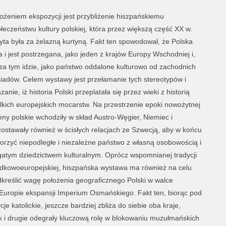
ożeniem ekspozycji jest przybliżenie hiszpańskiemu
łeczeństwu kultury polskiej, która przez większą część XX w.
yta była za żelazną kurtyną. Fakt ten spowodował, że Polska
a i jest postrzegana, jako jeden z krajów Europy Wschodniej i,
za tym idzie, jako państwo oddalone kulturowo od zachodnich
iadów. Celem wystawy jest przełamanie tych stereotypów i
zanie, iż historia Polski przeplatała się przez wieki z historią
lkich europejskich mocarstw. Na przestrzenie epoki nowożytnej
eny polskie wchodziły w skład Austro-Węgier, Niemiec i
ostawały również w ścisłych relacjach ze Szwecją, aby w końcu
orzyć niepodległe i niezależne państwo z własną osobowością i
atym dziedzictwem kulturalnym. Oprócz wspomnianej tradycji
dkowoeuropejskiej, hiszpańska wystawa ma również na celu
kreślić wagę położenia geograficznego Polski w walce
Europie ekspansji Imperium Osmańskiego. Fakt ten, biorąc pod
e katolickie, jeszcze bardziej zbliża do siebie oba kraje,
ak i drugie odegrały kluczową rolę w blokowaniu muzułmańskich