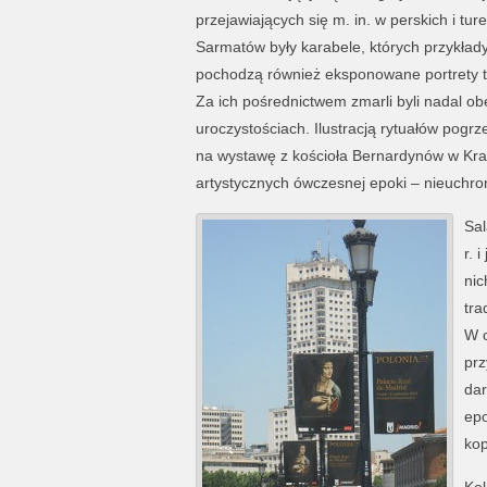
przejawiających się m. in. w perskich i tu
Sarmatów były karabele, których przykład
pochodzą również eksponowane portrety tr
Za ich pośrednictwem zmarli byli nadal obe
uroczystościach. Ilustracją rytuałów pogr
na wystawę z kościoła Bernardynów w Kra
artystycznych ówczesnej epoki – nieuchro
Sal
r. 
nic
tra
W o
prz
dar
epo
kop