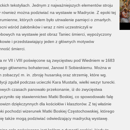
reckich tekstyliach. Jednym z najważniejszych elementów stroju
y również można podziwiać na wystawie w Madrycie. Z epoki tej
umienne, których celem było utrwalenie pamięci o zmarłych.
cni wśród żałobników i wraz z nimi uczestniczyli w
zebowych na wystawie jest obraz Taniec śmierci, wypożyczony
kowie i przedstawiający jeden z głównych motywów
nność śmierci.
a nr VII i VIII poświęcone są zwycięstwu pod Wiedniem w 1683
i jego głównemu bohaterowi, Janowi II Sobieskiemu. Można w
h zobaczyć m. in. zbroję husarską oraz strzemię, które wg.
dycji zgubił podczas ucieczki Kara Mustafa, wielki wezyr turecki.
wych czasach panowało przekonanie, iż do zwycięstwa
yczyniło się stawiennictwo Matki Boskiej, co spowodowało falę
owizn dziękczynnych dla kościołów i klasztorów. Z tej właśnie
ki pochodzi wizerunek Matki Boskiej Częstochowskiej, którego
ię także mogą podziwiać odwiedzający madrycką wystawę.