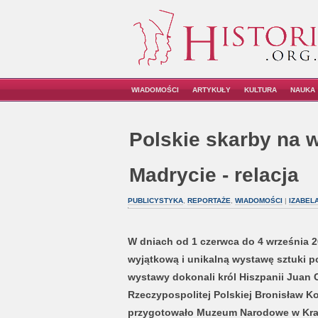
WIADOMOŚCI
ARTYKUŁY
KULTURA
NAUKA
Polskie skarby na 
Madrycie - relacja
PUBLICYSTYKA
,
REPORTAŻE
,
WIADOMOŚCI
|
IZABEL
W dniach od 1 czerwca do 4 września 2
wyjątkową i unikalną wystawę sztuki po
wystawy dokonali król Hiszpanii Juan C
Rzeczypospolitej Polskiej Bronisław
przygotowało Muzeum Narodowe w Krak