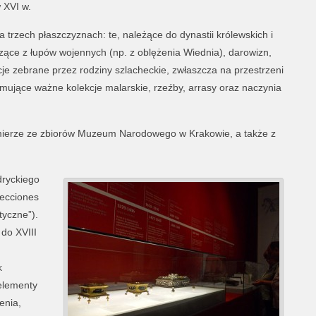
w XVI w.
 trzech płaszczyznach: te, należące do dynastii królewskich i
ące z łupów wojennych (np. z oblężenia Wiednia), darowizn,
e zebrane przez rodziny szlacheckie, zwłaszcza na przestrzeni
ejmujące ważne kolekcje malarskie, rzeźby, arrasy oraz naczynia
ierze ze zbiorów Muzeum Narodowego w Krakowie, a także z
dryckiego
lecciones
tyczne”).
 do XVIII
k
elementy
enia,