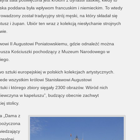
ejna sala poświęcona jest królom z dynastii saskiej, kiedy to
ska poddana była wpływom francuskim i niemieckim. To wtedy
owadzony został tradycyjny strój męski, na który składał się
tusz i żupan. Ubiór ten wraz z kolekcją niesłychanie strojnych
wie.
ławowi II Augustowi Poniatowskiemu, gdzie odnaleźć można
Tadeusza Kościuszki pochodzący z Muzeum Narodowego w
iego.
o sztuki europejskiej w polskich kolekcjach artystycznych.
zede wszystkim królowi Stanisławowi Augustowi
uki i którego zbiory sięgały 2300 obrazów. Wśród nich
ziewczyna w kapeluszu”, budzący obecnie zachwyt
j stolicy.
na „Dama z
ypożyczona
wiedzający
zealnej