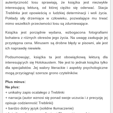
autentyczność losu sprawiają, że książka jest niezwykle
interesującą lekturą, od której ciężko się oderwać.
Stacja
Treblinka
jest opowieścią o ludzkiej determinacji i woli życia.
Pokłady siły drzemiące w człowieku, pozwalające mu trwać
mimo wszelkich przeciwności losu są zdumiewające.
Książka jest porządnie wydana, wzbogacona fotografiami
bohatera z różnych okresów jego życia. Na uwagę zasługuje jej
przystępna cena. Minusem są drobne błędy w pisowni, ale jest
ich naprawdę niewiele.
Podsumowując, książka ta jest obowiązkową lekturą dla
interesujących się Holokaustem. Nie jest to jednak książka tylko
dla specjalistów. Jej walory literackie i aspekty psychologiczne
mogą przyciągnąć szersze grono czytelników.
Plus minus:
Na plus:
+ unikalny zapis ocalałego z Treblinki
+ narracja (autor wznosi się ponad swoje uczucia i z precyzją
opisuje codzienność Treblinki)
+ bardzo dobry język (solidne tłumaczenie)