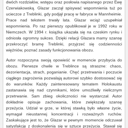
dwóch rozdziałów, wstępu oraz posłowia napisanego przez Ewę
Czerwiakowską. Glazar zaczął spisywać wspomnienia tuż po
ucieczce z Treblinki, gdy podjął pracę w fabryce w Mannheimie.
Prace nad tekstem trwały lata. Glazar wciąż uzupełniał
wspomnienia. Po raz pierwszy opublikował je w 1992 roku w
Niemczech. W 1994 r. książka ukazała się na czeskim rynku i
odniosła ogromny sukces. Dzięki relacji Glazara mamy szansę
przekroczyć bramę Treblinki, przyjrzeć się codzienności
więźniów, poznać zasady funkcjonowania obozu.
Autor rozpoczyna swoją opowieść w momencie przybycia do
obozu. Pierwsze chwile w Treblince są straszne: chaos,
dezorientacja, strach, poganianie. Chęć przetrwania i poczucie
ciągłego zagrożenia pozwalają autorowi szybko dostosować się
do warunków. Każdy zainteresowany tematem Holokaustu
zastanawia się nad czynnikami, które umożliwiły nielicznym
przetrwanie. Sam zbieg okoliczności nie wystarczał. Autor
dokładnie opisuje zachowania, które zwiększały szansę
przeżycia. Udział w grze, w której stawką było własne życie,
wymagał nieustannej koncentracji i rozważnych ruchów.
Zaskakujące jest to, że Glazar w pewnym momencie odczuwał
satysfakcję z doskonalenia się w sztuce przeżycia. Stawał się