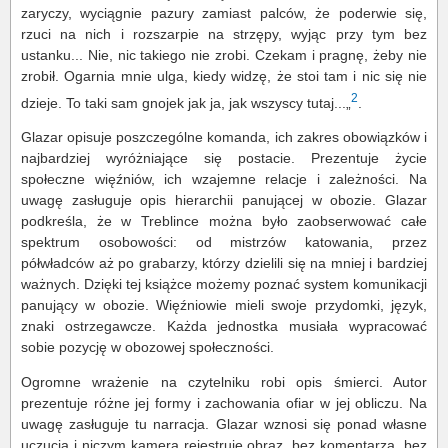
zaryczy, wyciągnie pazury zamiast palców, że poderwie się,
rzuci na nich i rozszarpie na strzępy, wyjąc przy tym bez
ustanku... Nie, nic takiego nie zrobi. Czekam i pragnę, żeby nie
zrobił. Ogarnia mnie ulga, kiedy widzę, że stoi tam i nic się nie
2
dzieje. To taki sam gnojek jak ja, jak wszyscy tutaj...„
.
Glazar opisuje poszczególne komanda, ich zakres obowiązków i
najbardziej wyróżniające się postacie. Prezentuje życie
społeczne więźniów, ich wzajemne relacje i zależności. Na
uwagę zasługuje opis hierarchii panującej w obozie. Glazar
podkreśla, że w Treblince można było zaobserwować całe
spektrum osobowości: od mistrzów katowania, przez
półwładców aż po grabarzy, którzy dzielili się na mniej i bardziej
ważnych. Dzięki tej książce możemy poznać system komunikacji
panujący w obozie. Więźniowie mieli swoje przydomki, język,
znaki ostrzegawcze. Każda jednostka musiała wypracować
sobie pozycję w obozowej społeczności.
Ogromne wrażenie na czytelniku robi opis śmierci. Autor
prezentuje różne jej formy i zachowania ofiar w jej obliczu. Na
uwagę zasługuje tu narracja. Glazar wznosi się ponad własne
uczucia i niczym kamera rejestruje obraz, bez komentarza, bez