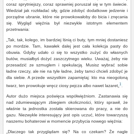
coraz sprytniejszy, coraz sprawniej poruszał się w tym świecie.
Wiedział jak rozkładać siły, gdzie zdobyć dodatkowe jedzenie i
porządne ubranie, które nie prowokowałoby do bicia i znęcania
się. Wygląd więźnia był niezwykle istotnym elementem
przetrwania:
„Tak, tak, kolego, im bardziej lśnią ci buty, tym mniej dostaniesz
po mordzie. Tam, kawałek dalej jest cała kolekcja pasty do
obuwia. Gdyby udało ci się to wszystko zużyć do własnych
butów, musiałbyś dożyć zaszczytnego wieku. Uważaj, żeby nie
przesadzić ze szmuglem i spekulacją. Musisz wybrać sobie
ładne rzeczy, ale nie na tyle ładne, żeby tamci chcieli zdobyć je
dla siebie. A przede wszystkim zapamiętaj: kto ma nieogoloną
1
twarz, ten prowokuje wręcz ciosy pejcza albo nawet lazaret„
.
Autor dużo miejsca poświęca współwięźniom. Zastanawia się
nad zdumiewającym zbiegiem okoliczności, który sprawił, że
właśnie ta jednostka została skierowana do pracy, a nie do
gazu. Niezwykle interesujący jest opis uczuć, które towarzyszą
naszemu bohaterowi w momencie przybycia nowego więźnia:
„Dlaczego tak przyglądam się? Na co czekam? Że nagle