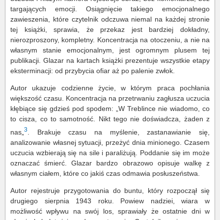
targających emocji. Osiągnięcie takiego emocjonalnego
zawieszenia, które czytelnik odczuwa niemal na każdej stronie
tej książki, sprawia, że przekaz jest bardziej dokładny,
nierozproszony, kompletny. Koncentracja na otoczeniu, a nie na
własnym stanie emocjonalnym, jest ogromnym plusem tej
publikacji. Glazar na kartach książki prezentuje wszystkie etapy
eksterminacji: od przybycia ofiar aż po palenie zwłok.
Autor ukazuje codzienne życie, w którym praca pochłania
większość czasu. Koncentracja na przetrwaniu zagłusza uczucia
kłębiące się gdzieś pod spodem: „W Treblince nie wiadomo, co
to cisza, co to samotność. Nikt tego nie doświadcza, żaden z
3
nas„
. Brakuje czasu na myślenie, zastanawianie się,
analizowanie własnej sytuacji, przeżyć dnia minionego. Czasem
uczucia wzbierają się na sile i paraliżują. Poddanie się im może
oznaczać śmierć. Glazar bardzo obrazowo opisuje walkę z
własnym ciałem, które co jakiś czas odmawia posłuszeństwa.
Autor rejestruje przygotowania do buntu, który rozpoczął się
drugiego sierpnia 1943 roku. Powiew nadziei, wiara w
możliwość wpływu na swój los, sprawiały że ostatnie dni w