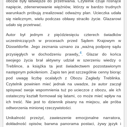
obozie były łatwiejsze do przetrwania. Czytelnik czuje rosnące
napięcie, zdenerwowanie więźniów, którzy w bardzo trudnych
warunkach próbują zrealizować odważny plan. Ucieczka udała
się nielicznym, wielu podczas obławy straciło życie. Glazarowi
udało się przetrwać.
Autor był jednym z pięćdziesięciu czterech świadków
uczestniczących w procesach przed Sądem Krajowym w
Düsseldorfie. Jego zeznania uznano za „ważną podporę sądu
4
przysięgłych w dochodzeniu prawdy„
. Glazar do końca
swojego życia brał aktywny udział w szerzeniu wiedzy o
Treblince, a książka ta jest świadectwem pozostawionym
następnym pokoleniom. Zapis ten jest szczególnie cenny biorąc
pod uwagę liczbę ocalałych z Obozu Zagłady Treblinka.
Czytelnik powinien mieć jednak na uwadze, że autor zaczął
spisywać swoje wspomnienia tuż po ucieczce z obozu, ale ich
ostateczny kształt formował się latami, co może mieć wpływ na
ich treść. Nie jest to dziennik pisany na miejscu, ale próba
odtworzenia minionej rzeczywistości.
Unikalność przeżyć, zawieszenie emocjonalne narratora,
dokładność opisów, barwna panorama postaci, żywy język i