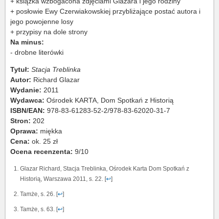
+ książka wzbogacona zdjęciami Glazara i jego rodziny
+ posłowie Ewy Czerwiakowskiej przybliżające postać autora i
jego powojenne losy
+ przypisy na dole strony
Na minus:
- drobne literówki
Tytuł:
Stacja Treblinka
Autor:
Richard Glazar
Wydanie:
2011
Wydawca:
Ośrodek KARTA, Dom Spotkań z Historią
ISBN/EAN:
978-83-61283-52-2/978-83-62020-31-7
Stron:
202
Oprawa:
miękka
Cena:
ok. 25 zł
Ocena recenzenta:
9/10
Glazar Richard, Stacja Treblinka, Ośrodek Karta Dom Spotkań z
Historią, Warszawa 2011, s. 22. [
↩
]
Tamże, s. 26. [
↩
]
Tamże, s. 63. [
↩
]