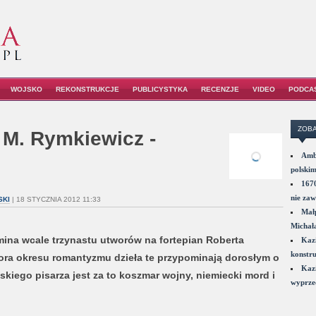
WOJSKO
REKONSTRUKCJE
PUBLICYSTYKA
RECENZJE
VIDEO
PODCA
ZOBA
 M. Rymkiewicz -
Amba
polskim
1670
nie zaw
SKI
| 18 STYCZNIA 2012 11:33
Małp
Michał
ina wcale trzynastu utworów na fortepian Roberta
Kazi
konstru
ra okresu romantyzmu dzieła te przypominają dorosłym o
Kazi
skiego pisarza jest za to koszmar wojny, niemiecki mord i
wyprzed