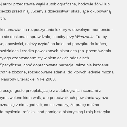
ej autor przedstawia wątki autobiograficzne, hodowle żółwi lub
cieczki przed nią. „Sceny z dzieciństwa” ukazujące okupowaną
ych.
żki namawiał na rozpoczynanie lektury w dowolnym momencie -
 to się doskonale sprawdzało, choćby przy
Wieszaniu
. Tu, by
ej opowieści, należy czytać po kolei, od początku do końca,
rozdziałach i rzadko powiązanych historiach (np. przemówienia
byłego czerwonoarmisty w niemieckich oddziałach
 Specyficzna, choć dopracowana narracja, także nie każdemu
okrotnie złożone, rozbudowane zdania, do których jedynie można
 Nagrody Literackiej Nike 2003.
eseju, gęsto przeplatając je z autobiografią i scenami z
źnym zwolennikiem walk, a o przeciwnikach powstania wyraża
można się z nim zgadzać, co nie znaczy, że pracę można
 myślenia, refleksji nad pamięcią historyczną i rolą historyka.