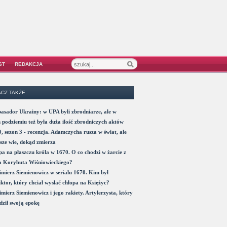
ST
REDAKCJA
CZ TAKŻE
sador Ukrainy: w UPA byli zbrodniarze, ale w
 podziemiu też była duża ilość zbrodniczych aktów
, sezon 3 - recenzja. Adamczycha rusza w świat, ale
sze wie, dokąd zmierza
a na płaszczu króla w 1670. O co chodzi w żarcie z
a Korybuta Wiśniowieckiego?
mierz Siemienowicz w serialu 1670. Kim był
ktor, który chciał wysłać chłopa na Księżyc?
mierz Siemienowicz i jego rakiety. Artylerzysta, który
ził swoją epokę