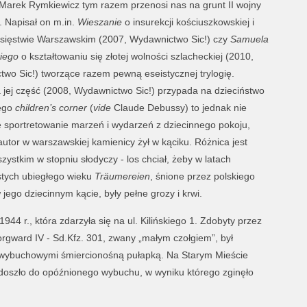
Marek Rymkiewicz tym razem przenosi nas na grunt II wojny
. Napisał on m.in.
Wieszanie
o insurekcji kościuszkowskiej i
sięstwie Warszawskim (2007, Wydawnictwo Sic!) czy
Samuela
iego
o kształtowaniu się złotej wolności szlacheckiej (2010,
wo Sic!) tworzące razem pewną eseistycznej trylogię.
jej część (2008, Wydawnictwo Sic!) przypada na dzieciństwo
Jego
children’s corner
(
vide
Claude Debussy) to jednak nie
sportretowanie marzeń i wydarzeń z dziecinnego pokoju,
utor w warszawskiej kamienicy żył w kąciku. Różnica jest
zystkim w stopniu słodyczy - los chciał, żeby w latach
stych ubiegłego wieku
Träumereien
, śnione przez polskiego
 jego dziecinnym kącie, były pełne grozy i krwi.
44 r., która zdarzyła się na ul. Kilińskiego 1. Zdobyty przez
gward IV - Sd.Kfz. 301, zwany „małym czołgiem”, był
wybuchowymi śmiercionośną pułapką. Na Starym Mieście
doszło do opóźnionego wybuchu, w wyniku którego zginęło