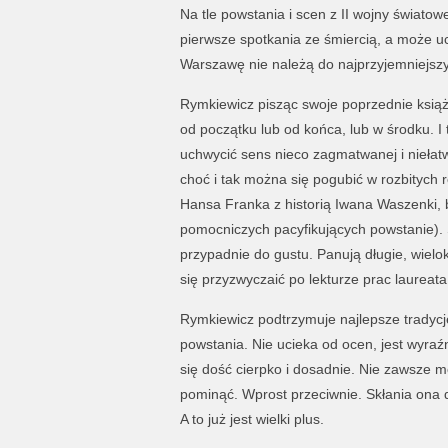
Na tle powstania i scen z II wojny światow
pierwsze spotkania ze śmiercią, a może u
Warszawę nie należą do najprzyjemniejsz
Rymkiewicz pisząc swoje poprzednie ksią
od początku lub od końca, lub w środku. I
uchwycić sens nieco zagmatwanej i niełatw
choć i tak można się pogubić w rozbitych 
Hansa Franka z historią Iwana Waszenki, 
pomocniczych pacyfikujących powstanie).
przypadnie do gustu. Panują długie, wiel
się przyzwyczaić po lekturze prac laureata
Rymkiewicz podtrzymuje najlepsze tradycje 
powstania. Nie ucieka od ocen, jest wyra
się dość cierpko i dosadnie. Nie zawsze 
pominąć. Wprost przeciwnie. Skłania ona do
A to już jest wielki plus.