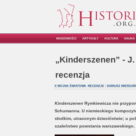
WIADOMOŚCI
ARTYKUŁY
KULTURA
NAUKA
„Kinderszenen” - J.
recenzja
II WOJNA ŚWIATOWA
,
RECENZJE
|
DARIUSZ WIERZAŃ
Kinderszenen
Rymkiewicza nie przypom
Schumanna. U niemieckiego kompozyto
słodkim, utraconym dzieciństwie; u pol
szaleństwo powstania warszawskiego.