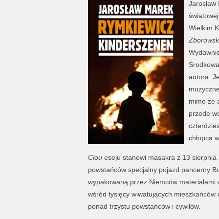
Jarosław 
światowej
Wielkim K
Zborowsk
Wydawnict
Środkowa 
autora. 
muzyczne 
mimo że a
przede ws
czterdzie
chłopca w
Clou
eseju stanowi masakra z 13 sierpnia 19
powstańców specjalny pojazd pancerny Bor
wypakowaną przez Niemców materiałami 
wśród tysięcy wiwatujących mieszkańców 
ponad trzystu powstańców i cywilów.