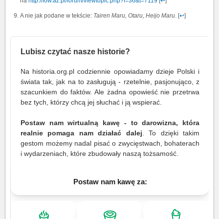
na
http://fow.az.pl/forum/viewtopic.php?f=36&t=7119
[
↩
]
A nie jak podane w tekście:
Tairen Maru, Otaru, Heijo Maru
. [
↩
]
Lubisz czytać nasze historie?
Na historia.org.pl codziennie opowiadamy dzieje Polski i
świata tak, jak na to zasługują - rzetelnie, pasjonująco, z
szacunkiem do faktów. Ale żadna opowieść nie przetrwa
bez tych, którzy chcą jej słuchać i ją wspierać.
Postaw nam wirtualną kawę - to darowizna, która
realnie pomaga nam działać dalej
. To dzięki takim
gestom możemy nadal pisać o zwycięstwach, bohaterach
i wydarzeniach, które zbudowały naszą tożsamość.
Postaw nam kawę za: