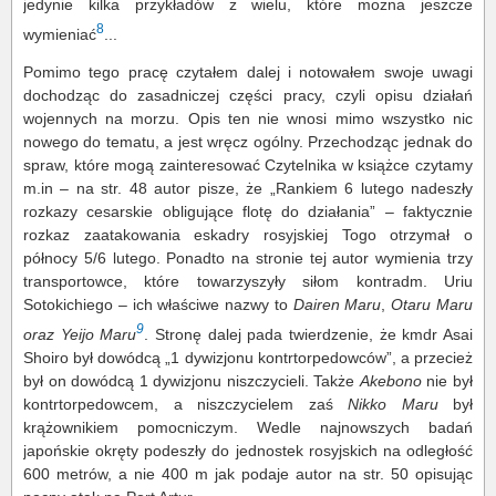
jedynie kilka przykładów z wielu, które można jeszcze
8
wymieniać
...
Pomimo tego pracę czytałem dalej i notowałem swoje uwagi
dochodząc do zasadniczej części pracy, czyli opisu działań
wojennych na morzu. Opis ten nie wnosi mimo wszystko nic
nowego do tematu, a jest wręcz ogólny. Przechodząc jednak do
spraw, które mogą zainteresować Czytelnika w książce czytamy
m.in – na str. 48 autor pisze, że „Rankiem 6 lutego nadeszły
rozkazy cesarskie obligujące flotę do działania” – faktycznie
rozkaz zaatakowania eskadry rosyjskiej Togo otrzymał o
północy 5/6 lutego. Ponadto na stronie tej autor wymienia trzy
transportowce, które towarzyszyły siłom kontradm. Uriu
Sotokichiego – ich właściwe nazwy to
Dairen Maru
,
Otaru Maru
9
oraz Yeijo Maru
. Stronę dalej pada twierdzenie, że kmdr Asai
Shoiro był dowódcą „1 dywizjonu kontrtorpedowców”, a przecież
był on dowódcą 1 dywizjonu niszczycieli. Także
Akebono
nie był
kontrtorpedowcem, a niszczycielem zaś
Nikko Maru
był
krążownikiem pomocniczym. Wedle najnowszych badań
japońskie okręty podeszły do jednostek rosyjskich na odległość
600 metrów, a nie 400 m jak podaje autor na str. 50 opisując