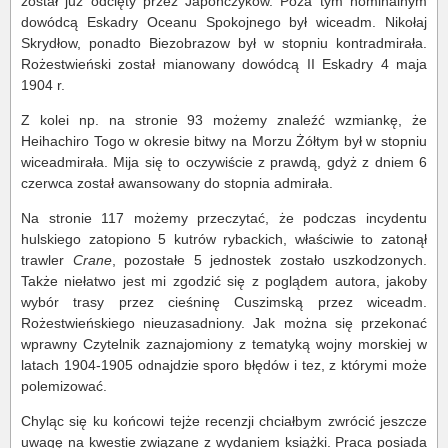
został już odcięty przez Japończyków. Poza tym nominalnym
dowódcą Eskadry Oceanu Spokojnego był wiceadm. Nikołaj
Skrydłow, ponadto Biezobrazow był w stopniu kontradmirała.
Rożestwieński został mianowany dowódcą II Eskadry 4 maja
1904 r.
Z kolei np. na stronie 93 możemy znaleźć wzmiankę, że
Heihachiro Togo w okresie bitwy na Morzu Żółtym był w stopniu
wiceadmirała. Mija się to oczywiście z prawdą, gdyż z dniem 6
czerwca został awansowany do stopnia admirała.
Na stronie 117 możemy przeczytać, że podczas incydentu
hulskiego zatopiono 5 kutrów rybackich, właściwie to zatonął
trawler
Crane
, pozostałe 5 jednostek zostało uszkodzonych.
Także niełatwo jest mi zgodzić się z poglądem autora, jakoby
wybór trasy przez cieśninę Cuszimską przez wiceadm.
Rożestwieńskiego nieuzasadniony. Jak można się przekonać
wprawny Czytelnik zaznajomiony z tematyką wojny morskiej w
latach 1904-1905 odnajdzie sporo błędów i tez, z którymi może
polemizować.
Chyląc się ku końcowi tejże recenzji chciałbym zwrócić jeszcze
uwagę na kwestie związane z wydaniem książki. Praca posiada