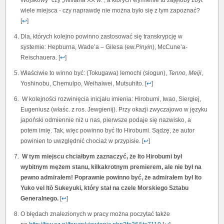
wiele miejsca - czy naprawdę nie można było się z tym zapoznać?
[
↩
]
Dla, których kolejno powinno zastosować się transkrypcję w
systemie: Hepburna, Wade’a – Gilesa (ew.
Pinyin
), McCune’a-
Reischauera. [
↩
]
Właściwie to winno być: (Tokugawa) Iemochi (siogun),
Tenno,
Meiji
,
Yoshinobu, Chemulpo, Weihaiwei, Mutsuhito. [
↩
]
W kolejności rozwinięcia inicjału imienia: Hirobumi, Iwao, Siergiej,
Eugeniusz (właśc. z ros. Jewgienij). Przy okazji zwyczajowo w języku
japoński odmiennie niż u nas, pierwsze podaje się nazwisko, a
potem imię. Tak, więc powinno być Ito Hirobumi. Sądzę, że autor
powinien to uwzględnić chociaż w przypisie. [
↩
]
W tym miejscu chciałbym zaznaczyć, że Ito Hirobumi był
wybitnym mężem stanu, kilkakrotnym premierem, ale nie był na
pewno admirałem! Poprawnie powinno być, że admirałem był Ito
Yuko vel Itō Sukeyuki, który stał na czele Morskiego Sztabu
Generalnego.
[
↩
]
O błędach znalezionych w pracy można poczytać także