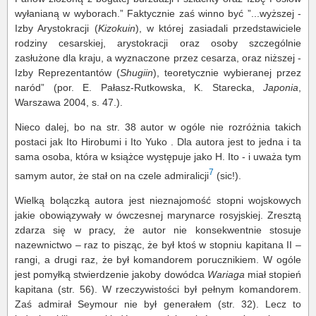
wyłanianą w wyborach.” Faktycznie zaś winno być ”...wyższej -
Izby Arystokracji (
Kizokuin
), w której zasiadali przedstawiciele
rodziny cesarskiej, arystokracji oraz osoby szczególnie
zasłużone dla kraju, a wyznaczone przez cesarza, oraz niższej -
Izby Reprezentantów (
Shugiin
), teoretycznie wybieranej przez
naród” (por. E. Pałasz-Rutkowska, K. Starecka,
Japonia
,
Warszawa 2004, s. 47.).
Nieco dalej, bo na str. 38 autor w ogóle nie rozróżnia takich
postaci jak Ito Hirobumi i Ito Yuko . Dla autora jest to jedna i ta
sama osoba, która w książce występuje jako H. Ito - i uważa tym
7
samym autor, że stał on na czele admiralicji
(sic!).
Wielką bolączką autora jest nieznajomość stopni wojskowych
jakie obowiązywały w ówczesnej marynarce rosyjskiej. Zresztą
zdarza się w pracy, że autor nie konsekwentnie stosuje
nazewnictwo – raz to pisząc, że był ktoś w stopniu kapitana II –
rangi, a drugi raz, że był komandorem porucznikiem. W ogóle
jest pomyłką stwierdzenie jakoby dowódca
Wariaga
miał stopień
kapitana (str. 56). W rzeczywistości był pełnym komandorem.
Zaś admirał Seymour nie był generałem (str. 32). Lecz to