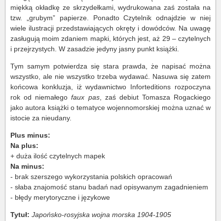
miękką okładkę ze skrzydełkami, wydrukowana zaś została na
tzw. „grubym” papierze. Ponadto Czytelnik odnajdzie w niej
wiele ilustracji przedstawiających okręty i dowódców. Na uwagę
zasługują moim zdaniem mapki, których jest, aż 29 – czytelnych
i przejrzystych. W zasadzie jedyny jasny punkt książki.
Tym samym potwierdza się stara prawda, że napisać można
wszystko, ale nie wszystko trzeba wydawać. Nasuwa się zatem
końcowa konkluzja, iż wydawnictwo Inforteditions rozpoczyna
rok od niemałego
faux pas
, zaś debiut Tomasza Rogackiego
jako autora książki o tematyce wojennomorskiej można uznać w
istocie za nieudany.
Plus minus:
Na plus:
+ duża ilość czytelnych mapek
Na minus:
- brak szerszego wykorzystania polskich opracowań
- słaba znajomość stanu badań nad opisywanym zagadnieniem
- błędy merytoryczne i językowe
Tytuł:
Japońsko-rosyjska wojna morska 1904-1905