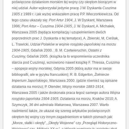
poświęcone działaniom morskim tej wojny czy okrętom biorącym w
niej udział. Autor wykorzystał jedynie pracę J.W. Dyskanta
Cuszima
1905
z 1989 r. i jak wyżej wskazałem pracę P.P. Wieczorkiewicza. Od
tego czasu ukazały się:
Port Artur 1904
, J. W Dyskant, Warszawa
1996;
Port Artur – Cuszima 1904-1905
, J. W. Dyskant, A. Michałek,
Warszawa 2005 (będąca kompilacją i uzupełnieniem dwóch
poprzednich prac J. Dyskanta o tej tematyce), A. Zbierski, M, Cieślak,
L. Trawicki,
Udział Polaków w wojnie rosyjsko-japońskiej na morzu
1904-1905
, Gdańsk 2000. ; B. M. Czetwieruchin,
Ostatni z
Cuszimy,
Gdańsk 2005. (książka ta to wspomnienia uczestnika
starcia pod Cuszimą), wznowiono nawet książkę F. Thiessa, C
uszima
– epopeja wojny morskiej
, Gdynia 2005 (którą autor ma w swoje
bibliografii, ale w języku francuskim); R. B. Edgerton,
Żołnierze
Imperium Japońskiego
, Warszawa 2000. (gdzie również są opisane
działania na morzu); P. Olender,
Wojny morskie 1883-1914
,
Warszawa 2005 i jakże doskonała praca tegoż samego autora
Wojna
rosyjsko-japońska 1904-1905. Działania na morzu,
Kraków 2010; A.
Szymczyk,
36 dni admirała Makarowa,
Warszawa 2007. Warto
nadmienić także, że ukazał się szereg artykułów poświęconych
okrętom tej wojny czy innym zagadnieniom w takich pismach jak:
„Morze, statki i okręty”, „Okręty Wojenne” czy „Przegląd Historyczno-
Wojskowy” czy „Militaria XX w.”, a których wymienie tu zajęłoby zbyt