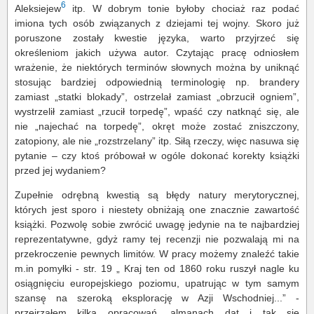
6
Aleksiejew
itp. W dobrym tonie byłoby chociaż raz podać
imiona tych osób związanych z dziejami tej wojny. Skoro już
poruszone zostały kwestie języka, warto przyjrzeć się
określeniom jakich używa autor. Czytając pracę odniosłem
wrażenie, że niektórych terminów słownych można by uniknąć
stosując bardziej odpowiednią terminologię np. brandery
zamiast „statki blokady”, ostrzelał zamiast „obrzucił ogniem”,
wystrzelił zamiast „rzucił torpedę”, wpaść czy natknąć się, ale
nie „najechać na torpedę”, okręt może zostać zniszczony,
zatopiony, ale nie „rozstrzelany” itp. Siłą rzeczy, więc nasuwa się
pytanie – czy ktoś próbował w ogóle dokonać korekty książki
przed jej wydaniem?
Zupełnie odrębną kwestią są błędy natury merytorycznej,
których jest sporo i niestety obniżają one znacznie zawartość
książki. Pozwolę sobie zwrócić uwagę jedynie na te najbardziej
reprezentatywne, gdyż ramy tej recenzji nie pozwalają mi na
przekroczenie pewnych limitów. W pracy możemy znaleźć takie
m.in pomyłki - str. 19 „ Kraj ten od 1860 roku ruszył nagle ku
osiągnięciu europejskiego poziomu, upatrując w tym samym
szansę na szeroką eksplorację w Azji Wschodniej...” -
przejrzałem kilka opracowań, almanach dat i tak się