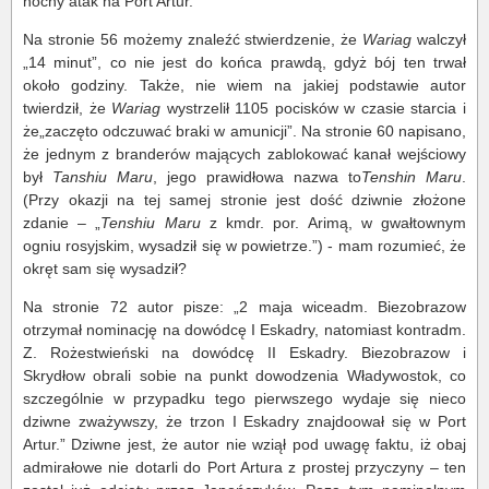
nocny atak na Port Artur.
Na stronie 56 możemy znaleźć stwierdzenie, że
Wariag
walczył
„14 minut”, co nie jest do końca prawdą, gdyż bój ten trwał
około godziny. Także, nie wiem na jakiej podstawie autor
twierdził, że
Wariag
wystrzelił 1105 pocisków w czasie starcia i
że„zaczęto odczuwać braki w amunicji”. Na stronie 60 napisano,
że jednym z branderów mających zablokować kanał wejściowy
był
Tanshiu Maru
, jego prawidłowa nazwa to
Tenshin Maru
.
(Przy okazji na tej samej stronie jest dość dziwnie złożone
zdanie – „
Tenshiu Maru
z kmdr. por. Arimą, w gwałtownym
ogniu rosyjskim, wysadził się w powietrze.”) - mam rozumieć, że
okręt sam się wysadził?
Na stronie 72 autor pisze: „2 maja wiceadm. Biezobrazow
otrzymał nominację na dowódcę I Eskadry, natomiast kontradm.
Z. Rożestwieński na dowódcę II Eskadry. Biezobrazow i
Skrydłow obrali sobie na punkt dowodzenia Władywostok, co
szczególnie w przypadku tego pierwszego wydaje się nieco
dziwne zważywszy, że trzon I Eskadry znajdoował się w Port
Artur.” Dziwne jest, że autor nie wziął pod uwagę faktu, iż obaj
admirałowe nie dotarli do Port Artura z prostej przyczyny – ten