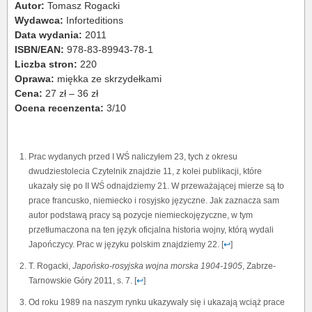
Autor:
Tomasz Rogacki
Wydawca:
Inforteditions
Data wydania:
2011
ISBN/EAN:
978-83-89943-78-1
Liczba stron:
220
Oprawa:
miękka ze skrzydełkami
Cena:
27 zł – 36 zł
Ocena recenzenta:
3/10
Prac wydanych przed I WŚ naliczyłem 23, tych z okresu
dwudziestolecia Czytelnik znajdzie 11, z kolei publikacji, które
ukazały się po II WŚ odnajdziemy 21. W przeważającej mierze są to
prace francusko, niemiecko i rosyjsko języczne. Jak zaznacza sam
autor podstawą pracy są pozycje niemieckojęzyczne, w tym
przetłumaczona na ten język oficjalna historia wojny, którą wydali
Japończycy. Prac w języku polskim znajdziemy 22. [
↩
]
T. Rogacki,
Japońsko-rosyjska wojna morska 1904-1905
, Zabrze-
Tarnowskie Góry 2011, s. 7. [
↩
]
Od roku 1989 na naszym rynku ukazywały się i ukazają wciąż prace