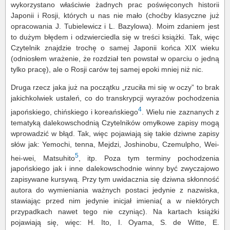
wykorzystano właściwie żadnych prac poświęconych historii
Japonii i Rosji, których u nas nie mało (choćby klasyczne już
opracowania J. Tubielewicz i L. Bazylowa). Moim zdaniem jest
to dużym błędem i odzwierciedla się w treści książki. Tak, więc
Czytelnik znajdzie trochę o samej Japonii końca XIX wieku
(odniosłem wrażenie, że rozdział ten powstał w oparciu o jedną
tylko pracę), ale o Rosji carów tej samej epoki mniej niż nic.
Druga rzecz jaka już na początku „rzuciła mi się w oczy” to brak
jakichkolwiek ustaleń, co do transkrypcji wyrazów pochodzenia
4
japońskiego, chińskiego i koreańskiego
. Wielu nie zaznanych z
tematyką dalekowschodnią Czytelników omyłkowe zapisy mogą
wprowadzić w błąd. Tak, więc pojawiają się takie dziwne zapisy
słów jak: Yemochi, tenna, Mejdzi, Joshinobu, Czemulpho, Wei-
5
hei-wei, Matsuhito
, itp. Poza tym terminy pochodzenia
japońskiego jak i inne dalekowschodnie winny być zwyczajowo
zapisywane kursywą. Przy tym uwidacznia się dziwna skłonność
autora do wymieniania ważnych postaci jedynie z nazwiska,
stawiając przed nim jedynie inicjał imienia( a w niektórych
przypadkach nawet tego nie czyniąc). Na kartach książki
pojawiają się, więc: H. Ito, I. Oyama, S. de Witte, E.