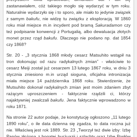
zastanawiałem, cóż takiego mogło się wydarzyć w tym roku.
Naturalnie wydarzyło się i to sporo, ale miało to jedynie związek
z samym
bakufu
, nie widzę tu związku z eksploracją. W 1860
roku miał miejsce m.in incydent pod bramą
Sakuradamon
czy
też podpisanie konwencji z Portugalią, albo dewaluacja złotych
monet przez rząd
bakufu
. Dlaczego nie podano np. dat 1854
czy 1868?
Str. 20 - „3 stycznia 1868 młody cesarz Matsuhito wstąpił na
tron dokonując od razu radykalnych zmian” - właściwie to
cesarz Meiji został już cesarzem 13 lutego 1867 roku, w dniu 3
stycznia zniesiono m.in urząd sioguna, oficjalna intronizacja
miała miejsce 14 października 1868 roku. Stwierdzenie, że
Mutsuhito dokonał radykalnych zmian jest moim zdaniem zbyt
rażącym uproszczeniem - faktycznie rządzili ci, którzy
najaktywniej zwalczali
bakufu
. Jena faktycznie wprowadzono w
roku 1871.
Na stronie 22 autor podaje, że konstytucję ogłoszono „11 lutego
1890 roku”, o ile data dzienna się zgadza, to data roczna już
nie. Właściwą jest rok 1889. Str. 23 „Tworzył też dwie izby: Izbę
Panów złożoną z bogatej burżuazji i szlachty oraz Izbę Posłów