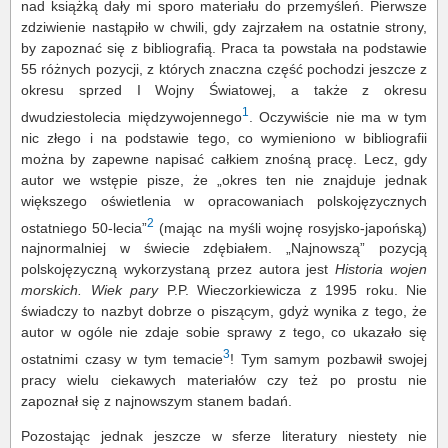
nad książką dały mi sporo materiału do przemyśleń. Pierwsze
zdziwienie nastąpiło w chwili, gdy zajrzałem na ostatnie strony,
by zapoznać się z bibliografią. Praca ta powstała na podstawie
55 różnych pozycji, z których znaczna część pochodzi jeszcze z
okresu sprzed I Wojny Światowej, a także z okresu
1
dwudziestolecia międzywojennego
. Oczywiście nie ma w tym
nic złego i na podstawie tego, co wymieniono w bibliografii
można by zapewne napisać całkiem znośną pracę. Lecz, gdy
autor we wstępie pisze, że „okres ten nie znajduje jednak
większego oświetlenia w opracowaniach polskojęzycznych
2
ostatniego 50-lecia”
(mając na myśli wojnę rosyjsko-japońską)
najnormalniej w świecie zdębiałem. „Najnowszą” pozycją
polskojęzyczną wykorzystaną przez autora jest
Historia wojen
morskich. Wiek pary
P.P. Wieczorkiewicza z 1995 roku. Nie
świadczy to nazbyt dobrze o piszącym, gdyż wynika z tego, że
autor w ogóle nie zdaje sobie sprawy z tego, co ukazało się
3
ostatnimi czasy w tym temacie
! Tym samym pozbawił swojej
pracy wielu ciekawych materiałów czy też po prostu nie
zapoznał się z najnowszym stanem badań.
Pozostając jednak jeszcze w sferze literatury niestety nie