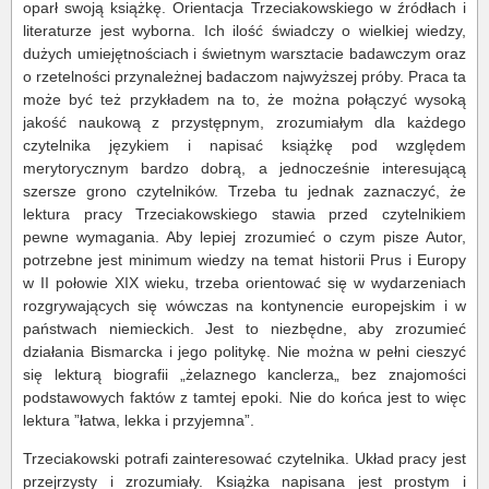
oparł swoją książkę. Orientacja Trzeciakowskiego w źródłach i
literaturze jest wyborna. Ich ilość świadczy o wielkiej wiedzy,
dużych umiejętnościach i świetnym warsztacie badawczym oraz
o rzetelności przynależnej badaczom najwyższej próby. Praca ta
może być też przykładem na to, że można połączyć wysoką
jakość naukową z przystępnym, zrozumiałym dla każdego
czytelnika językiem i napisać książkę pod względem
merytorycznym bardzo dobrą, a jednocześnie interesującą
szersze grono czytelników. Trzeba tu jednak zaznaczyć, że
lektura pracy Trzeciakowskiego stawia przed czytelnikiem
pewne wymagania. Aby lepiej zrozumieć o czym pisze Autor,
potrzebne jest minimum wiedzy na temat historii Prus i Europy
w II połowie XIX wieku, trzeba orientować się w wydarzeniach
rozgrywających się wówczas na kontynencie europejskim i w
państwach niemieckich. Jest to niezbędne, aby zrozumieć
działania Bismarcka i jego politykę. Nie można w pełni cieszyć
się lekturą biografii „żelaznego kanclerza„ bez znajomości
podstawowych faktów z tamtej epoki. Nie do końca jest to więc
lektura ”łatwa, lekka i przyjemna”.
Trzeciakowski potrafi zainteresować czytelnika. Układ pracy jest
przejrzysty i zrozumiały. Książka napisana jest prostym i