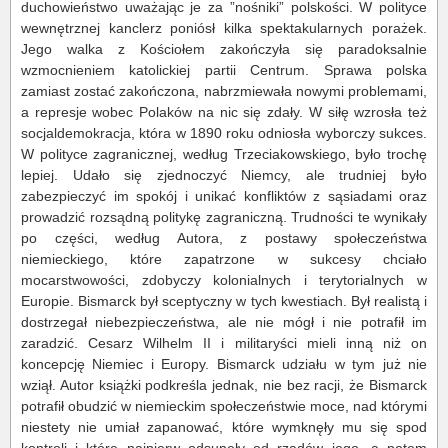
duchowieństwo uważając je za ”nośniki” polskości. W polityce
wewnętrznej kanclerz poniósł kilka spektakularnych porażek.
Jego walka z Kościołem zakończyła się paradoksalnie
wzmocnieniem katolickiej partii Centrum. Sprawa polska
zamiast zostać zakończona, nabrzmiewała nowymi problemami,
a represje wobec Polaków na nic się zdały. W siłę wzrosła też
socjaldemokracja, która w 1890 roku odniosła wyborczy sukces.
W polityce zagranicznej, według Trzeciakowskiego, było trochę
lepiej. Udało się zjednoczyć Niemcy, ale trudniej było
zabezpieczyć im spokój i unikać konfliktów z sąsiadami oraz
prowadzić rozsądną politykę zagraniczną. Trudności te wynikały
po części, według Autora, z postawy społeczeństwa
niemieckiego, które zapatrzone w sukcesy chciało
mocarstwowości, zdobyczy kolonialnych i terytorialnych w
Europie. Bismarck był sceptyczny w tych kwestiach. Był realistą i
dostrzegał niebezpieczeństwa, ale nie mógł i nie potrafił im
zaradzić. Cesarz Wilhelm II i militaryści mieli inną niż on
koncepcję Niemiec i Europy. Bismarck udziału w tym już nie
wziął. Autor książki podkreśla jednak, nie bez racji, że Bismarck
potrafił obudzić w niemieckim społeczeństwie moce, nad którymi
niestety nie umiał zapanować, które wymknęły mu się spod