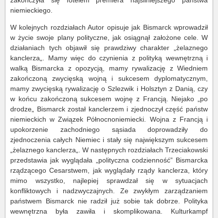
zakończyła się fotelem premiera najsilniejszego państwa
niemieckiego.
W kolejnych rozdziałach Autor opisuje jak Bismarck wprowadził
w życie swoje plany polityczne, jak osiągnął założone cele. W
działaniach tych objawił się prawdziwy charakter „żelaznego
kanclerza„. Mamy więc do czynienia z polityką wewnętrzną i
walką Bismarcka z opozycją, mamy rywalizację z Wiedniem
zakończoną zwycięską wojną i sukcesem dyplomatycznym,
mamy zwycięską rywalizację o Szlezwik i Holsztyn z Danią, czy
w końcu zakończoną sukcesem wojnę z Francją. Niejako „po
drodze„ Bismarck został kanclerzem i zjednoczył część państw
niemieckich w Związek Północnoniemiecki. Wojna z Francją i
upokorzenie zachodniego sąsiada doprowadziły do
zjednoczenia całych Niemiec i stały się największym sukcesem
„żelaznego kanclerza„. W następnych rozdziałach Trzeciakowski
przedstawia jak wyglądała „polityczna codzienność” Bismarcka
rządzącego Cesarstwem, jak wyglądały rządy kanclerza, który
mimo wszystko, najlepiej sprawdzał się w sytuacjach
konfliktowych i nadzwyczajnych. Ze zwykłym zarządzaniem
państwem Bismarck nie radził już sobie tak dobrze. Polityka
wewnętrzna była zawiła i skomplikowana. Kulturkampf