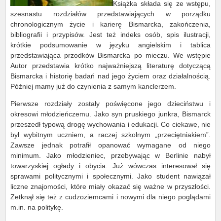
Książka składa się ze wstępu,
szesnastu rozdziałów przedstawiających w porządku
chronologicznym życie i karierę Bismarcka, zakończenia,
bibliografii i przypisów. Jest też indeks osób, spis ilustracji,
krótkie podsumowanie w języku angielskim i tablica
przedstawiająca przodków Bismarcka po mieczu. We wstępie
Autor przedstawia krótko najważniejszą literaturę dotyczącą
Bismarcka i historię badań nad jego życiem oraz działalnością.
Później mamy już do czynienia z samym kanclerzem.
Pierwsze rozdziały zostały poświęcone jego dzieciństwu i
okresowi młodzieńczemu. Jako syn pruskiego junkra, Bismarck
przeszedł typową drogę wychowania i edukacji. Co ciekawe, nie
był wybitnym uczniem, a raczej szkolnym „przeciętniakiem”.
Zawsze jednak potrafił opanować wymagane od niego
minimum. Jako młodzieniec, przebywając w Berlinie nabył
towarzyskiej ogłady i obycia. Już wówczas interesował się
sprawami politycznymi i społecznymi. Jako student nawiązał
liczne znajomości, które miały okazać się ważne w przyszłości.
Zetknął się też z cudzoziemcami i nowymi dla niego poglądami
m.in. na politykę.