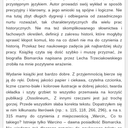
przystępnym językiem. Autor prowadzi swój wykład w sposób
precyzyjny i klarowny, a jego wnioski są spójne i logiczne. Nie
ma tutaj zbyt długich dygresji i odbiegania od zasadniczego
nurtu rozważań, tak charakterystycznych dla wielu prac
historycznych. Nie ma też skomplikowanego słownictwa i
fachowych określeń, definicji z zakresu historii, które mogłyby
sprawić kłopot komuś, kto na co dzień nie ma do czynienia z
historią. Przekaz bez naukowego zadęcia jak najbardziej służy
pracy. Książkę czyta się dość szybko i muszę przyznać, że
biografia Bismarcka napisana przez Lecha Trzeciakowskiego
zrobiła na mnie pozytywne wrażenie.
Wydanie książki jest bardzo dobre. Z przyjemnością bierze się
ją do ręki. Dobrej jakości papier i ciekawa, czytelna czcionka,
liczne czarno-białe i kolorowe ilustracje w dobrej jakości, twarda
okładka i szyty grzbiet to wszystko przemawia na korzyść
publikacji „Ossolineum„. Z innymi rzeczami jest już trochę
gorzej. Przede wszystkim słaba korekta tekstu. Dopatrzyłem się
w nim kilkunastu literówek (np.: s. 115, 118, 266, 296), a na s.
315 mamy do czynienia z miejscowością „Warcin„. Co to
takiego? Istnieje tylko Warcino – dawna posiadłość Bismarcka.