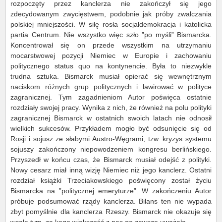
rozpoczęty przez kanclerza nie zakończył się jego
zdecydowanym zwycięstwem, podobnie jak próby zwalczania
polskiej mniejszości. W siłę rosła socjaldemokracja i katolicka
partia Centrum. Nie wszystko więc szło ”po myśli” Bismarcka.
Koncentrował się on przede wszystkim na utrzymaniu
mocarstwowej pozycji Niemiec w Europie i zachowaniu
politycznego status quo na kontynencie. Była to niezwykle
trudna sztuka. Bismarck musiał opierać się wewnętrznym
naciskom różnych grup politycznych i lawirować w polityce
zagranicznej. Tym zagadnieniom Autor poświęca ostatnie
rozdziały swojej pracy. Wynika z nich, że również na polu polityki
zagranicznej Bismarck w ostatnich swoich latach nie odnosił
wielkich sukcesów. Przykładem mogło być odsunięcie się od
Rosji i sojusz ze słabymi Austro-Węgrami, tzw. kryzys systemu
sojuszy zakończony niepowodzeniem kongresu berlińskiego.
Przyszedł w końcu czas, że Bismarck musiał odejść z polityki.
Nowy cesarz miał inną wizję Niemiec niż jego kanclerz. Ostatni
rozdział książki Trzeciakowskiego poświęcony został życiu
Bismarcka na ”politycznej emeryturze”. W zakończeniu Autor
próbuje podsumować rządy kanclerza. Bilans ten nie wypada
zbyt pomyślnie dla kanclerza Rzeszy. Bismarck nie okazuje się