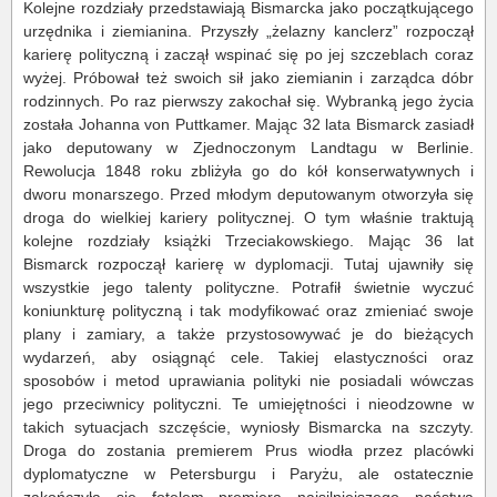
Kolejne rozdziały przedstawiają Bismarcka jako początkującego
urzędnika i ziemianina. Przyszły „żelazny kanclerz” rozpoczął
karierę polityczną i zaczął wspinać się po jej szczeblach coraz
wyżej. Próbował też swoich sił jako ziemianin i zarządca dóbr
rodzinnych. Po raz pierwszy zakochał się. Wybranką jego życia
została Johanna von Puttkamer. Mając 32 lata Bismarck zasiadł
jako deputowany w Zjednoczonym Landtagu w Berlinie.
Rewolucja 1848 roku zbliżyła go do kół konserwatywnych i
dworu monarszego. Przed młodym deputowanym otworzyła się
droga do wielkiej kariery politycznej. O tym właśnie traktują
kolejne rozdziały książki Trzeciakowskiego. Mając 36 lat
Bismarck rozpoczął karierę w dyplomacji. Tutaj ujawniły się
wszystkie jego talenty polityczne. Potrafił świetnie wyczuć
koniunkturę polityczną i tak modyfikować oraz zmieniać swoje
plany i zamiary, a także przystosowywać je do bieżących
wydarzeń, aby osiągnąć cele. Takiej elastyczności oraz
sposobów i metod uprawiania polityki nie posiadali wówczas
jego przeciwnicy polityczni. Te umiejętności i nieodzowne w
takich sytuacjach szczęście, wyniosły Bismarcka na szczyty.
Droga do zostania premierem Prus wiodła przez placówki
dyplomatyczne w Petersburgu i Paryżu, ale ostatecznie