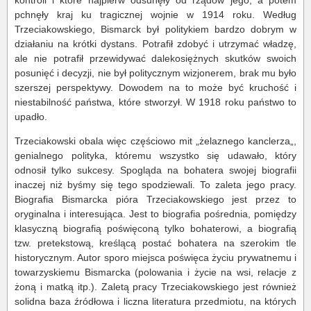
kontroli i które najpierw odsunęły od rządów jego, a potem
pchnęły kraj ku tragicznej wojnie w 1914 roku. Według
Trzeciakowskiego, Bismarck był politykiem bardzo dobrym w
działaniu na krótki dystans. Potrafił zdobyć i utrzymać władzę,
ale nie potrafił przewidywać dalekosiężnych skutków swoich
posunięć i decyzji, nie był politycznym wizjonerem, brak mu było
szerszej perspektywy. Dowodem na to może być kruchość i
niestabilność państwa, które stworzył. W 1918 roku państwo to
upadło.
Trzeciakowski obala więc częściowo mit „żelaznego kanclerza„,
genialnego polityka, któremu wszystko się udawało, który
odnosił tylko sukcesy. Spogląda na bohatera swojej biografii
inaczej niż byśmy się tego spodziewali. To zaleta jego pracy.
Biografia Bismarcka pióra Trzeciakowskiego jest przez to
oryginalna i interesująca. Jest to biografia pośrednia, pomiędzy
klasyczną biografią poświęconą tylko bohaterowi, a biografią
tzw. pretekstową, kreślącą postać bohatera na szerokim tle
historycznym. Autor sporo miejsca poświęca życiu prywatnemu i
towarzyskiemu Bismarcka (polowania i życie na wsi, relacje z
żoną i matką itp.). Zaletą pracy Trzeciakowskiego jest również
solidna baza źródłowa i liczna literatura przedmiotu, na których