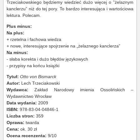
Trzeciakowskiego będziemy wiedzieć dużo więcej o ”żelaznym
kanclerzu” niż do tej pory. To bardzo interesująca i wartościowa
lektura. Polecam.
Plus minus:
Na plus:
+ rzetelna i fachowa wiedza
+ nowe, interesujące spojrzenie na „żelaznego kanclerza”
Na minus:
- słaba korekta i dużo błędów językowych
- przypisy na końcu książki
Tytuł:
Otto von Bismarck
Autor:
Lech Trzeciakowski
Wydawca:
Zakład Narodowy imienia Ossolińskich –
Wydawnictwo Wrocław
Data wydania:
2009
ISBN:
978-83-04-04846-1
Liczba stron:
359
Oprawa:
twarda
Cena:
ok. 30 zł
Ocena recenzenta:
9/10