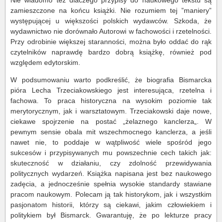
Nie wiadomo też dlaczego przypisy do naukowego tekstu są
zamieszczone na końcu książki. Nie rozumiem tej ”maniery”
występującej u większości polskich wydawców. Szkoda, że
wydawnictwo nie dorównało Autorowi w fachowości i rzetelności.
Przy odrobinie większej staranności, można było oddać do rąk
czytelników naprawdę bardzo dobrą książkę, również pod
względem edytorskim.
W podsumowaniu warto podkreślić, że biografia Bismarcka
pióra Lecha Trzeciakowskiego jest interesująca, rzetelna i
fachowa. To praca historyczna na wysokim poziomie tak
merytorycznym, jak i warsztatowym. Trzeciakowski daje nowe,
ciekawe spojrzenie na postać „żelaznego kanclerza„. W
pewnym sensie obala mit wszechmocnego kanclerza, a jeśli
nawet nie, to poddaje w wątpliwość wiele spośród jego
sukcesów i przypisywanych mu powszechnie cech takich jak:
skuteczność w działaniu, czy zdolność przewidywania
politycznych wydarzeń. Książka napisana jest bez naukowego
zadęcia, a jednocześnie spełnia wysokie standardy stawiane
pracom naukowym. Polecam ją tak historykom, jak i wszystkim
pasjonatom historii, którzy są ciekawi, jakim człowiekiem i
politykiem był Bismarck. Gwarantuję, że po lekturze pracy