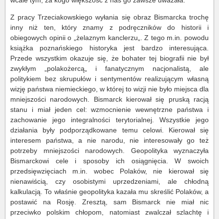
wcale tym, za kogo większość z nas go zawsze uważała.
Z pracy Trzeciakowskiego wyłania się obraz Bismarcka trochę
inny niż ten, który znamy z podręczników do historii i
obiegowych opinii o „żelaznym kanclerzu„. Z tego m.in. powodu
książka poznańskiego historyka jest bardzo interesująca.
Przede wszystkim okazuje się, że bohater tej biografii nie był
zwykłym „polakożercą„ i fanatycznym nacjonalistą, ale
politykiem bez skrupułów i sentymentów realizującym własną
wizję państwa niemieckiego, w której to wizji nie było miejsca dla
mniejszości narodowych. Bismarck kierował się pruską racją
stanu i miał jeden cel: wzmocnienie wewnętrzne państwa i
zachowanie jego integralności terytorialnej. Wszystkie jego
działania były podporządkowane temu celowi. Kierował się
interesem państwa, a nie narodu, nie interesowały go też
potrzeby mniejszości narodowych. Geopolityka wyznaczyła
Bismarckowi cele i sposoby ich osiągnięcia. W swoich
przedsięwzięciach m.in. wobec Polaków, nie kierował się
nienawiścią, czy osobistymi uprzedzeniami, ale chłodną
kalkulacją. To właśnie geopolityka kazała mu skreślić Polaków, a
postawić na Rosję. Zresztą, sam Bismarck nie miał nic
przeciwko polskim chłopom, natomiast zwalczał szlachtę i