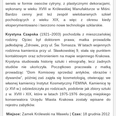
serwis w formie owoców cytryny, z plastycznymi dekoracjami,
wykonany w wieku XVIII w Królewskiej Manufakturze w Miśni.
Bardzo cenny jest też zespół wielobarwnych szkieł
pochodzących z wieku XIX, a więc z okresu kiedy
eksperymentowano i tworzono nowe technologie szklarskie.
Krystyna Czapska
(1921–2003) pochodziła z mieszczańskiej
rodziny. Ojciec był doktorem prawa; matka prowadziła
jadłodajnię „Zdrowie„ przy ul. Św. Tomasza. W latach wojennych
rodzinna kamienica przy ul. Sławkowskiej 9, stała się punktem
kontaktowym oraz schronieniem na mapie wojennego Krakowa.
Krystyna studiowała historię sztuki i etnografię, lecz żadnych
studiów nie ukończyła. Początkowo pracowała z matką
prowadząc ”Dom Komisowy sprzedaż antyków, obrazów i
dywanów”, później zaś zajęła się kosmetologią, otwierając we
własnej kamienicy Instytut Kosmetyczny FEMINA. Kamienicę tę
(z XVI w.) odziedziczyła po rodzicach, podobnie jak zbiory sztuki
z w. XVIII i XIX, które w latach 1975-1976 decyzją miejskiego
konserwatora Urzędu Miasta Krakowa zostały wpisane do
rejestru zabytków.
Miejsce:
Zamek Królewski na Wawelu |
Czas:
18 grudnia 2012