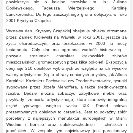
powiększyła się o kolejne nazwiska m. in.: Juliana
Godlewskiego, Tadeusza Wierzejskiego i Karolinę
Lanckorońską. Do tego zaszczytnego grona dołączyła w roku
2001 Krystyna Czapska.
Wystawa daru Krystyny Czapskiej obejmuje obiekty otrzymane
przez Zamek Królewski na Wawelu w roku 2001, jeszcze za
życia ofiarodawczyni, oraz przekazane w 2003 na mocy
testamentu. Cały dar ma ogromną wartość historyczną –
pozwala zrozumieć charakter krakowskich zbiorów
mieszczańskich, gromadzonych przez kilka pokoleń. Ekspozycja
obejmuje 210 obiektów, wybranych ze względu na ich wysokie
walory artystyczne. Są to obrazy cenionych artystów, jak Alfons
Karpiński, Kazimierz Pochwalski czy Teodor Axentowicz, rysunki
sygnowane przez Józefa Mehoffera, a także średniowieczna
rzeźba. Będzie można zobaczyć zabytkowe meble oraz
przykłady rzemiosła artystycznego, które stanowiły integralną
część typowego wnętrza wieku XIX. Ponad połowa
prezentowanych obiektów to ceramika. Jest to pokaźny zbiór
porcelany z najlepszych manufaktur europejskich w Miśni,
Wiedniu i Berlinie oraz dalekowschodnich – chińskich i
japońskich. W zespole tym najciekawszy jest porcelanowy