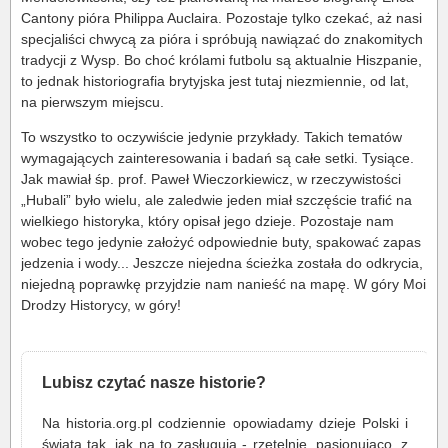
Cantony pióra Philippa Auclaira. Pozostaje tylko czekać, aż nasi
specjaliści chwycą za pióra i spróbują nawiązać do znakomitych
tradycji z Wysp. Bo choć królami futbolu są aktualnie Hiszpanie,
to jednak historiografia brytyjska jest tutaj niezmiennie, od lat,
na pierwszym miejscu.
To wszystko to oczywiście jedynie przykłady. Takich tematów
wymagających zainteresowania i badań są całe setki. Tysiące.
Jak mawiał śp. prof. Paweł Wieczorkiewicz, w rzeczywistości
„Hubali” było wielu, ale zaledwie jeden miał szczęście trafić na
wielkiego historyka, który opisał jego dzieje. Pozostaje nam
wobec tego jedynie założyć odpowiednie buty, spakować zapas
jedzenia i wody... Jeszcze niejedna ścieżka została do odkrycia,
niejedną poprawkę przyjdzie nam nanieść na mapę. W góry Moi
Drodzy Historycy, w góry!
Lubisz czytać nasze historie?
Na historia.org.pl codziennie opowiadamy dzieje Polski i
świata tak, jak na to zasługują - rzetelnie, pasjonująco, z