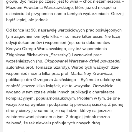
głowę. Być może po części jest to wina – choć niezamierzona –
Muzeum Powstania Warszawskiego, które już od niespełna
dziesięciu lat przypomina nam o tamtych wydarzeniach. Gorzej
bądź lepiej, ale jednak.
Od końca lat 90. naprawdę wartościowych prac poświęconych
tym zagadnieniom było kilka – no, może kilkanaście. Nie liczę
edycji dokumentów i wspomnień (np. seria dokumentów
Kedywu Okręgu Warszawskiego, czy też wspomnienia
Zbigniewa Blichewicza „Szczerby”) i wznowień prac
wcześniejszych (np.
Okupowanej Warszawy dzień powszedni
autorstwa prof. Tomasza Szaroty). Wśród tych ważnych dzieł
wspomnieć można kilka prac prof. Marka Ney-Krwawicza,
publikacje dra Grzegorza Jasińskiego... Być może udałoby się
znaleźć jeszcze kilka książek, ale to wszystko. Oczywiście
wydano w tym czasie wiele innych publikacji o charakterze
kompilacyjnym, popularnonaukowym. Problem w tym, że one
wszystkie są wynikiem podążania tą pierwszą ścieżką. Z jednej
strony cieszy już samo to, że są ludzie, którzy są jeszcze
zainteresowani pisaniem o tym. Z drugiej jednak można
żałować, że tak niewielu próbuje tych nowych dróg.