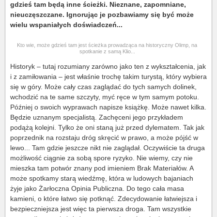
gdzieś tam będą inne ścieżki. Nieznane, zapomniane,
nieuczęszczane. Ignorując je pozbawiamy się być może
wielu wspaniałych doświadczeń...
Kto wie, może gdzieś tam jest ścieżka prowadząca na historyczny Olimp, na
spotkanie z samą Klio...
Historyk – tutaj rozumiany zarówno jako ten z wykształcenia, jak
i z zamiłowania – jest właśnie trochę takim turystą, który wybiera
się w góry. Może cały czas zaglądać do tych samych dolinek,
wchodzić na te same szczyty, myć ręce w tym samym potoku.
Później o swoich wyprawach napisze książkę. Może nawet kilka.
Będzie uznanym specjalistą. Zachęceni jego przykładem
podążą kolejni. Tylko że oni staną już przed dylematem. Tak jak
poprzednik na rozstaju dróg skręcić w prawo, a może pójść w
lewo... Tam gdzie jeszcze nikt nie zaglądał. Oczywiście ta druga
możliwość ciągnie za sobą spore ryzyko. Nie wiemy, czy nie
mieszka tam potwór znany pod imieniem Brak Materiałów. A
może spotkamy starą wiedźmę, która w ludowych bajaniach
żyje jako Żarłoczna Opinia Publiczna. Do tego cała masa
kamieni, o które łatwo się potknąć. Zdecydowanie łatwiejsza i
bezpieczniejsza jest więc ta pierwsza droga. Tam wszystkie