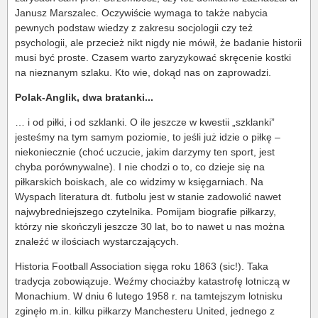
Janusz Marszalec. Oczywiście wymaga to także nabycia
pewnych podstaw wiedzy z zakresu socjologii czy też
psychologii, ale przecież nikt nigdy nie mówił, że badanie historii
musi być proste. Czasem warto zaryzykować skręcenie kostki
na nieznanym szlaku. Kto wie, dokąd nas on zaprowadzi.
Polak-Anglik, dwa bratanki...
… i od piłki, i od szklanki. O ile jeszcze w kwestii „szklanki”
jesteśmy na tym samym poziomie, to jeśli już idzie o piłkę –
niekoniecznie (choć uczucie, jakim darzymy ten sport, jest
chyba porównywalne). I nie chodzi o to, co dzieje się na
piłkarskich boiskach, ale co widzimy w księgarniach. Na
Wyspach literatura dt. futbolu jest w stanie zadowolić nawet
najwybredniejszego czytelnika. Pomijam biografie piłkarzy,
którzy nie skończyli jeszcze 30 lat, bo to nawet u nas można
znaleźć w ilościach wystarczających.
Historia Football Association sięga roku 1863 (sic!). Taka
tradycja zobowiązuje. Weźmy chociażby katastrofę lotniczą w
Monachium. W dniu 6 lutego 1958 r. na tamtejszym lotnisku
zginęło m.in. kilku piłkarzy Manchesteru United, jednego z