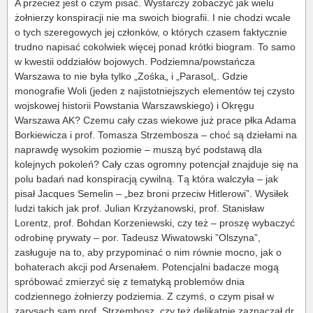
A przecież jest o czym pisać. Wystarczy zobaczyć jak wielu
żołnierzy konspiracji nie ma swoich biografii. I nie chodzi wcale
o tych szeregowych jej członków, o których czasem faktycznie
trudno napisać cokolwiek więcej ponad krótki biogram. To samo
w kwestii oddziałów bojowych. Podziemna/powstańcza
Warszawa to nie była tylko „Zośka„ i „Parasol„. Gdzie
monografie Woli (jeden z najistotniejszych elementów tej czysto
wojskowej historii Powstania Warszawskiego) i Okręgu
Warszawa AK? Czemu cały czas wiekowe już prace płka Adama
Borkiewicza i prof. Tomasza Strzembosza – choć są dziełami na
naprawdę wysokim poziomie – muszą być podstawą dla
kolejnych pokoleń? Cały czas ogromny potencjał znajduje się na
polu badań nad konspiracją cywilną. Tą która walczyła – jak
pisał Jacques Semelin – „bez broni przeciw Hitlerowi”. Wysiłek
ludzi takich jak prof. Julian Krzyżanowski, prof. Stanisław
Lorentz, prof. Bohdan Korzeniewski, czy też – proszę wybaczyć
odrobinę prywaty – por. Tadeusz Wiwatowski ”Olszyna”,
zasługuje na to, aby przypominać o nim równie mocno, jak o
bohaterach akcji pod Arsenałem. Potencjalni badacze mogą
spróbować zmierzyć się z tematyką problemów dnia
codziennego żołnierzy podziemia. Z czymś, o czym pisał w
zarysach sam prof. Strzembosz, czy też delikatnie zaznaczał dr