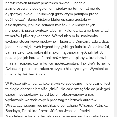
największych klubów piłkarskich świata. Obecnie
zainteresowany pogłębieniem wiedzy na ten temat ma do
dyspozycji około 20 publikacji (przy czym pomijam prace
ogólniejsze). Sama historia klubu opisana została w
dziesiątkach, jeśli nie setkach książek. Od klasycznych
monografii, przez syntezy, albumy i kalendaria, a na biografiach
trenerów i piłkarzy kończąc. Wśród nich m.in. znakomita –
wydana stosunkowo niedawno – biografia Duncana Edwardsa,
jednej z największych legend brytyjskiego futbolu. Autor książki,
James Leighton, nakreślił znakomitą panoramę Anglii lat 50.,
pokazując jak bardzo futbol może być zatopiony w krajobrazie
miasta, regionu, czy w końcu społeczeństwa. Taktyka? To samo.
Dziesiątki prac o charakterze czysto historycznym. Wymieniać
można by tak bez końca...
W Polsce piłka nożna, jako zjawisko społeczno-historyczne, jest
to ciągle obszar niemalże „dziki”. Na całe szczęście od jakiegoś
czasu – powiedzmy, że od Euro – obserwujemy u nas
wydawanie wartościowych prac zagranicznych autorów.
Wystarczy wspomnieć publikacje Jonathana Wilsona, Patricka
Barclaya, Franklina Foera, Jérôma Jessela i Patricka
Mendelewitscha, czy też planowaną na marzec biografię Erica