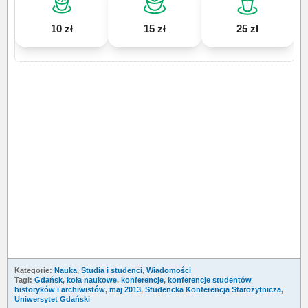
10 zł
15 zł
25 zł
Kategorie:
Nauka
,
Studia i studenci
,
Wiadomości
Tagi:
Gdańsk
,
koła naukowe
,
konferencje
,
konferencje studentów
historyków i archiwistów
,
maj 2013
,
Studencka Konferencja Starożytnicza
,
Uniwersytet Gdański