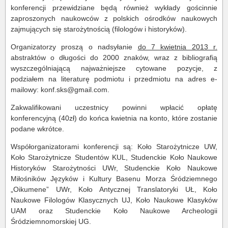
konferencji przewidziane będą również wykłady gościnnie
zaproszonych naukowców z polskich ośrodków naukowych
zajmujących się starożytnością (filologów i historyków).
Organizatorzy proszą o nadsyłanie
do 7 kwietnia 2013 r.
abstraktów o długości do 2000 znaków, wraz z bibliografią
wyszczególniającą najważniejsze cytowane pozycje, z
podziałem na literaturę podmiotu i przedmiotu na adres e-
mailowy: konf.sks@gmail.com.
Zakwalifikowani uczestnicy powinni wpłacić opłatę
konferencyjną (40zł) do końca kwietnia na konto, które zostanie
podane wkrótce.
Współorganizatorami konferencji są: Koło Starożytnicze UW,
Koło Starożytnicze Studentów KUL, Studenckie Koło Naukowe
Historyków Starożytności UWr, Studenckie Koło Naukowe
Miłośników Języków i Kultury Basenu Morza Śródziemnego
„Oikumene” UWr, Koło Antycznej Translatoryki UŁ, Koło
Naukowe Filologów Klasycznych UJ, Koło Naukowe Klasyków
UAM oraz Studenckie Koło Naukowe Archeologii
Śródziemnomorskiej UG.