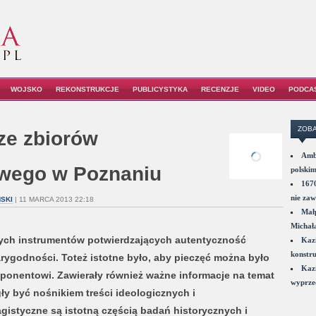
WOJSKO
REKONSTRUKCJE
PUBLICYSTYKA
RECENZJE
VIDEO
PODCA
ZOBA
ze zbiorów
Amba
wego w Poznaniu
polskim
1670
nie zaw
SKI
| 11 MARCA 2013 22:18
Małp
Michał
nych instrumentów potwierdzających autentyczność
Kazi
konstru
ygodności. Toteż istotne było, aby pieczęć można było
Kazi
ponentowi. Zawierały również ważne informacje na temat
wyprzed
ły być nośnikiem treści ideologicznych i
istyczne są istotną częścią badań historycznych i