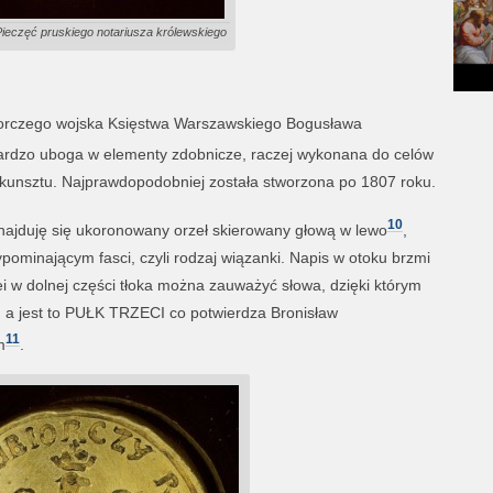
Pieczęć pruskiego notariusza królewskiego
iorczego wojska Księstwa Warszawskiego Bogusława
ć bardzo uboga w elementy zdobnicze, raczej wykonana do celów
kunsztu. Najprawdopodobniej została stworzona po 1807 roku.
10
znajduję się ukoronowany orzeł skierowany głową w lewo
,
pominającym fasci, czyli rodzaj wiązanki. Napis w otoku brzmi
dolnej części tłoka można zauważyć słowa, dzięki którym
, a jest to PUŁK TRZECI co potwierdza Bronisław
11
m
.