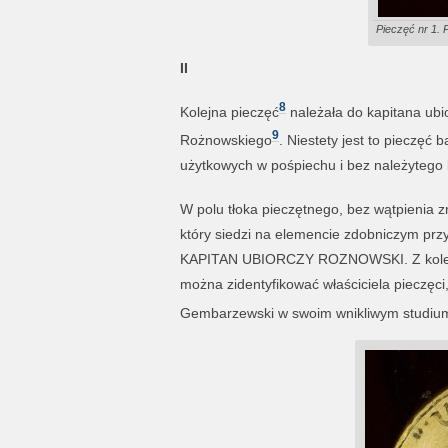
Pieczęć nr 1. 
II
8
Kolejna pieczęć
należała do kapitana ub
9
Rożnowskiego
. Niestety jest to pieczę
użytkowych w pośpiechu i bez należytego 
W polu tłoka pieczętnego, bez wątpienia 
który siedzi na elemencie zdobniczym przy
KAPITAN UBIORCZY ROZNOWSKI. Z kolei w 
można zidentyfikować właściciela pieczęci
Gembarzewski w swoim wnikliwym studiu