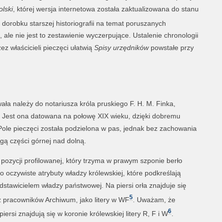
olski
, której wersja internetowa została zaktualizowana do stanu
 dorobku starszej historiografii na temat poruszanych
le nie jest to zestawienie wyczerpujące. Ustalenie chronologii
 właścicieli pieczęci ułatwią
Spisy urzędników
powstałe przy
ała należy do notariusza króla pruskiego F. H. M. Finka,
ać. Jest ona datowana na połowę XIX wieku, dzięki dobremu
Pole pieczęci została podzielona w pas, jednak bez zachowania
gą części górnej nad dolną.
 pozycji profilowanej, który trzyma w prawym szponie berło
o oczywiste atrybuty władzy królewskiej, które podkreślają
zedstawicielem władzy państwowej. Na piersi orła znajduje się
5
 pracowników Archiwum, jako litery w WF
. Uważam, że
6
iersi znajdują się w koronie królewskiej litery R, F i W
.