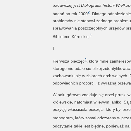
badawczej jest
Bibliografia historii Wielkop
2
badań na rok 2000
. Dlatego odnalezienie
problemów nie stanowi żadnego problemu, a
sprawowania poszczególnych urzędów przez
3
Bibliotece Kórnickiej
.
I
4
Pierwsza pieczęć
, która mnie zainteresow
którego nie udało się bliżej zidentyfikow
zachowaniu się w zbiorach archiwalnych. 
odpowiednich proporcji, z wyraźną przewa
W polu górnym znajduje się orzeł pruski w
królewskie, natomiast w lewym jabłko. Są t
pozycję właściciela pieczęci, który był pr
monogram, który został odczytany w przez
odczytanie takie jest błędne, ponieważ na p