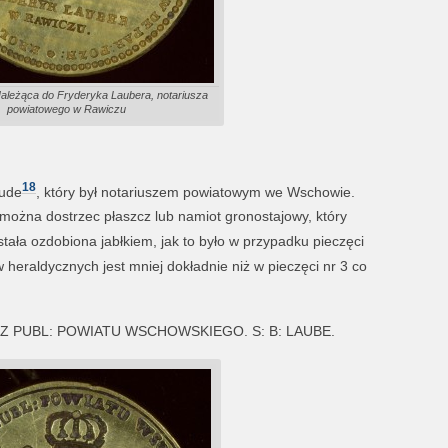
Należąca do Fryderyka Laubera, notariusza
powiatowego w Rawiczu
18
aude
, który był notariuszem powiatowym we Wschowie.
można dostrzec płaszcz lub namiot gronostajowy, który
ała ozdobiona jabłkiem, jak to było w przypadku pieczęci
eraldycznych jest mniej dokładnie niż w pieczęci nr 3 co
YUSZ PUBL: POWIATU WSCHOWSKIEGO. S: B: LAUBE.