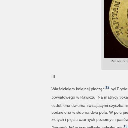
Pieczęć nr 2
III
12
Właścicielem kolejnej pieczęci
był Fryde
powiatowego w Rawiczu. Na matrycy tłoka 
ozdobiona dwiema zwisającymi szyszkami
podzielona w słup na dwa pola. W polu pie
złotych i pięciu czarnych poziomych pas
15
(korona), który symbolizuje gałązkę ruty