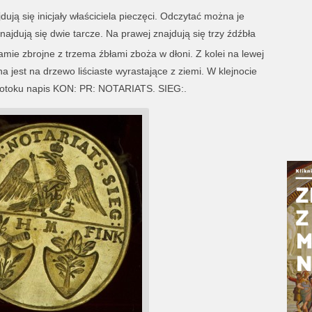
dują się inicjały właściciela pieczęci. Odczytać można je
ajdują się dwie tarcze. Na prawej znajdują się trzy źdźbła
ramie zbrojne z trzema źbłami zboża w dłoni. Z kolei na lewej
ana jest na drzewo liściaste wyrastające z ziemi. W klejnocie
łotoku napis KON: PR: NOTARIATS. SIEG:.