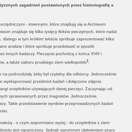
tycznych zagadnień postawionych przez historiografię a
 urzędniczymi - imiennymi, które znajdują się w Archiwum
um znajduje się kilka tysięcy tłoków pieczętnych, które nadal
, dlatego w tym krótkim tekście spróbuje zaprezentować kilka
ne analizie i które spróbuje przedstawić w sposób
zez innych badaczy. Pieczęcie pochodzą z końca XVIII i
1
ów, a także zaboru pruskiego ziem wielkopolski
.
e na podrozdziały żeby był czytelny dla odbiorcy. Jednocześnie
ycie wyeksponować przedmiot badań i dołączone zdjęcia.
angi urzędników używających danej pieczęci. Zaczynając od
lnych sprawowanych przez magnatów. Jednocześnie,
acy. Takie przedstawienie wyników przeprowadzonych badań
kstu.
 należą - o czym wspomniano wyżej - do urzędników z ziem
zedmiotu jest ograniczony. Jednak ogromnym ułatwieniem pracy