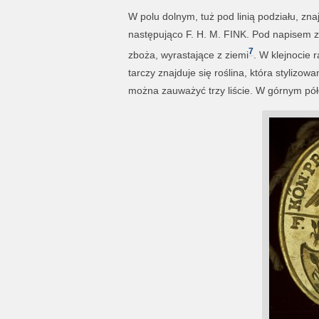
W polu dolnym, tuż pod linią podziału, znaj
następująco F. H. M. FINK. Pod napisem zn
7
zboża, wyrastające z ziemi
. W klejnocie 
tarczy znajduje się roślina, która stylizow
można zauważyć trzy liście. W górnym pó