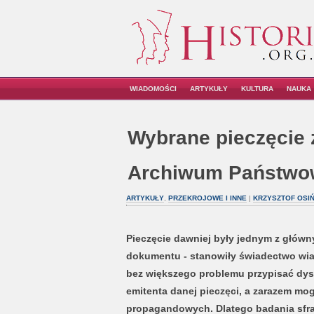
WIADOMOŚCI
ARTYKUŁY
KULTURA
NAUKA
Wybrane pieczęcie 
Archiwum Państwo
ARTYKUŁY
,
PRZEKROJOWE I INNE
|
KRZYSZTOF OSIŃ
Pieczęcie dawniej były jednym z głów
dokumentu - stanowiły świadectwo wiar
bez większego problemu przypisać dys
emitenta danej pieczęci, a zarazem mog
propagandowych. Dlatego badania sfrag