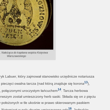
. Należąca do kapitana wojska Księstwa
Warszawskiego
ryk Labuer, który zajmował stanowisko urzędnicze notariusza
13
pieczęci owalna tarcza (nad którą znajduje się korona
),
14
, połączonymi uroczystym łańcuchem
. Tarcza herbowa
rwszym został umieszczony herb saski. Składa się on z pięciu
ów położonych w tle ukośnie w prawo skierowanym paskiem
16
. Natomiast w polu drugim umieszczono orła
. Jednakże