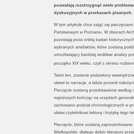
pozwalają rozstrzygnąć wiele problema
dyskusyjnych w przekazach pisanych.
W tym artykule chce zająć się pieczęciami
Państwowym w Poznaniu. W zbiorach Archiw
pozostają poza orbitą badań historycznych
wybranych artefaktów, które zostaną podda
umożliwiający bardziej wnikliwe analizy pr
początku XIX wieku, czyli z okresu rozbior
Tekst ten, zostanie podzielony wewnętrzni
ułatwi to narracje, a także pozwoli należ
Pieczęcie zostaną przedstawione według r
najniższych kończąc na urzędach genera
zachowano podział chronologicznych w pr
ułatwi czytelnikowi lekturę i krytykę tego te
Pieczęcie, które zostaną zaprezentowane
Wielkopolski, dlatego dobór literatury pr