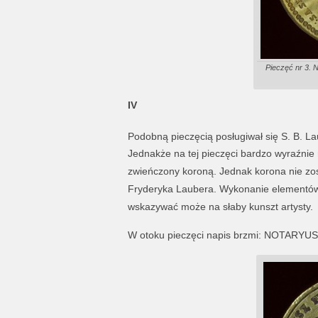
Pieczęć nr 3. 
IV
Podobną pieczęcią posługiwał się S. B. L
Jednakże na tej pieczęci bardzo wyraźnie 
zwieńczony koroną. Jednak korona nie zost
Fryderyka Laubera. Wykonanie elementów h
wskazywać może na słaby kunszt artysty.
W otoku pieczęci napis brzmi: NOTAR