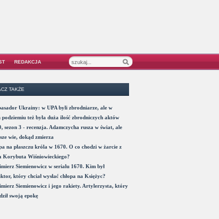
ST
REDAKCJA
CZ TAKŻE
sador Ukrainy: w UPA byli zbrodniarze, ale w
 podziemiu też była duża ilość zbrodniczych aktów
, sezon 3 - recenzja. Adamczycha rusza w świat, ale
sze wie, dokąd zmierza
a na płaszczu króla w 1670. O co chodzi w żarcie z
a Korybuta Wiśniowieckiego?
mierz Siemienowicz w serialu 1670. Kim był
ktor, który chciał wysłać chłopa na Księżyc?
mierz Siemienowicz i jego rakiety. Artylerzysta, który
ził swoją epokę