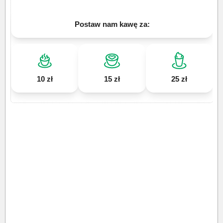
Postaw nam kawę za:
10 zł
15 zł
25 zł