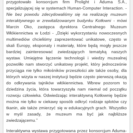
przygotowało konsorcjum firm Prolight i Aduma S.A.,
specjalizującej się w systemach Human-Computer Interaction.
-
Nie bez powodu zdecydowaliśmy się na realizację muzeum
interaktywnego w zrewitalizowanym budynku Kotłowni
- mówi
Marcin Oko, zastępca dyrektora Centralnego Muzeum
Włókiennictwa w Łodzi - „Dzięki wykorzystaniu nowoczesnych
multimediów chcieliśmy zaprezentować unikatowe, często w
skali Europy, eksponaty i materiały, które będą mogły jeszcze
bardziej zainteresować zwiedzających tematyką naszych
wystaw. Umiejętne łączenie technologii i wiedzy muzealnej
pozwoliło nam stworzyć unikatowy projekt, który jednocześnie
przyciąga nie tylko miłośników przeszłości ale także osoby, dla
których wizyta w naszej instytucji będzie często pierwszą okazją
do odkrywania tajników włókiennictwa. Wbrew pozorom to
dziedzina życia, która towarzyszyła nam niemal od początku
rozwoju człowieka. Odwiedzając interaktywną Kotłownię będzie
można nie tylko w ciekawy sposób odkryć rodzaje splotów czy
tkanin, ale także zmierzyć się w edukacyjnych grach. Wszystko
w myśl zasady, że muzeum ma być jak najbliższe
zwiedzającemu.”
Interaktywna wystawa przygotowana przez konsorcjum Aduma-