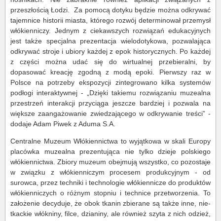
przeszłością Łodzi. Za pomocą dotyku będzie można odkrywać
tajemnice historii miasta, którego rozwój determinował przemysł
włókienniczy. Jednym z ciekawszych rozwiązań edukacyjnych
jest także specjalna prezentacja wielodotykowa, pozwalająca
odkrywać stroje i ubiory każdej z epok historycznych. Po każdej
z części można udać się do wirtualnej przebieralni, by
dopasować kreację zgodną z modą epoki. Pierwszy raz w
Polsce na potrzeby ekspozycji zintegrowano kilka systemów
podłogi interaktywnej - „Dzięki takiemu rozwiązaniu muzealna
przestrzeń interakcji przyciąga jeszcze bardziej i pozwala na
większe zaangażowanie zwiedzającego w odkrywanie treści” -
dodaje Adam Piwek z Aduma S.A.
Centralne Muzeum Włókiennictwa to wyjątkowa w skali Europy
placówka muzealna prezentująca nie tylko dzieje polskiego
włókiennictwa. Zbiory muzeum obejmują wszystko, co pozostaje
w związku z włókienniczym procesem produkcyjnym - od
surowca, przez techniki i technologie włókiennicze do produktów
włókienniczych o różnym stopniu i technice przetworzenia. To
założenie decyduje, że obok tkanin zbierane są także inne, nie-
tkackie włókniny, filce, dzianiny, ale również szyta z nich odzież,