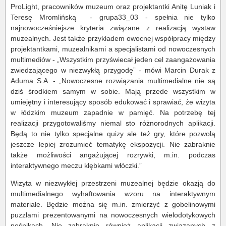
ProLight, pracowników muzeum oraz projektantki Anitę Luniak i
Teresę Mromlińską - grupa33_03 - spełnia nie tylko
najnowocześniejsze kryteria związane z realizacją wystaw
muzealnych. Jest także przykładem owocnej współpracy między
projektantkami, muzealnikami a specjalistami od nowoczesnych
multimediów - „Wszystkim przyświecał jeden cel zaangażowania
zwiedzającego w niezwykłą przygodę” - mówi Marcin Durak z
Aduma S.A. - „Nowoczesne rozwiązania multimedialne nie są
dziś środkiem samym w sobie. Mają przede wszystkim w
umiejętny i interesujący sposób edukować i sprawiać, że wizyta
w łódzkim muzeum zapadnie w pamięć. Na potrzebę tej
realizacji przygotowaliśmy niemal sto różnorodnych aplikacji.
Będą to nie tylko specjalne quizy ale też gry, które pozwolą
jeszcze lepiej zrozumieć tematykę ekspozycji. Nie zabraknie
także możliwości angażującej rozrywki, m.in. podczas
interaktywnego meczu kłębkami włóczki.”
Wizyta w niezwykłej przestrzeni muzealnej będzie okazją do
multimedialnego wyhaftowania wzoru na interaktywnym
materiale. Będzie można się m.in. zmierzyć z gobelinowymi
puzzlami prezentowanymi na nowoczesnych wielodotykowych
nośnikach. Nie zabraknie również aplikacji związanych z