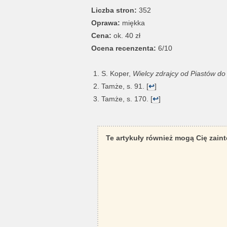
Liczba stron:
352
Oprawa:
miękka
Cena:
ok. 40 zł
Ocena recenzenta:
6/10
S. Koper,
Wielcy zdrajcy od Piastów d
Tamże, s. 91. [
↩
]
Tamże, s. 170. [
↩
]
Te artykuły również mogą Cię zain