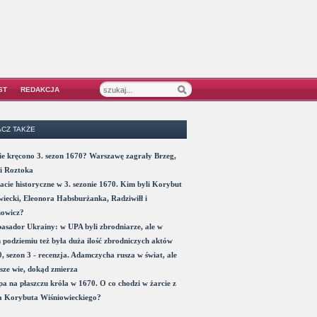
ST
REDAKCJA
CZ TAKŻE
e kręcono 3. sezon 1670? Warszawę zagrały Brzeg,
i Roztoka
acie historyczne w 3. sezonie 1670. Kim byli Korybut
iecki, Eleonora Habsburżanka, Radziwiłł i
nowicz?
sador Ukrainy: w UPA byli zbrodniarze, ale w
 podziemiu też była duża ilość zbrodniczych aktów
, sezon 3 - recenzja. Adamczycha rusza w świat, ale
sze wie, dokąd zmierza
a na płaszczu króla w 1670. O co chodzi w żarcie z
a Korybuta Wiśniowieckiego?