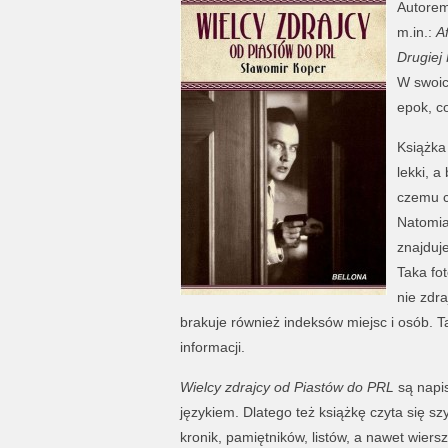
Autorem 
m.in.:
A
Drugiej
W swoic
epok, co
Książka 
lekki, a
czemu c
Natomias
znajduje
Taka fot
nie zdra
brakuje również indeksów miejsc i osób. T
informacji.
Wielcy zdrajcy od Piastów do PRL
są napi
językiem. Dlatego też książkę czyta się sz
kronik, pamiętników, listów, a nawet wiers