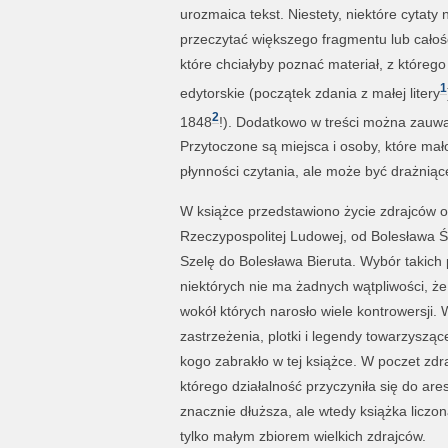
urozmaica tekst. Niestety, niektóre cytaty
przeczytać większego fragmentu lub całoś
które chciałyby poznać materiał, z którego
1
edytorskie (początek zdania z małej litery
2
1848
!). Dodatkowo w treści można zauwa
Przytoczone są miejsca i osoby, które mało
płynności czytania, ale może być drażniąc
W książce przedstawiono życie zdrajców o
Rzeczypospolitej Ludowej, od Bolesława Ś
Szelę do Bolesława Bieruta. Wybór takich
niektórych nie ma żadnych wątpliwości, że 
wokół których narosło wiele kontrowersji.
zastrzeżenia, plotki i legendy towarzysz
kogo zabrakło w tej książce. W poczet zdr
którego działalność przyczyniła się do ar
znacznie dłuższa, ale wtedy książka liczo
tylko małym zbiorem wielkich zdrajców.