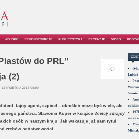
WOJSKO
REKONSTRUKCJE
PUBLICYSTYKA
RECENZJE
VIDEO
PODCA
ZOBA
 Piastów do PRL”
Gdzi
a (2)
Lubiąż 
Post
Wiśniow
| 12 KWIETNIA 2013 08:00
Siemie
Amba
ident, tajny agent, szpicel – określeń może być wiele, ale
polskim
1670
 własnego państwa. Sławomir Koper w książce
Wielcy zdrajcy
nie zaw
akich osób w naszym kraju. Jak wskazuje już sam tytuł,
Małp
a od zrębów państwowości.
Michał