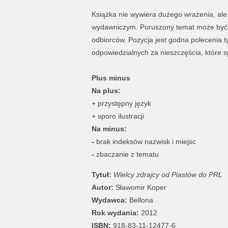
Książka nie wywiera dużego wrażenia, ale
wydawniczym. Poruszony temat może być b
odbiorców. Pozycja jest godna polecenia t
odpowiedzialnych za nieszczęścia, które s
Plus minus
Na plus:
+ przystępny język
+ sporo ilustracji
Na minus:
-
brak indeksów nazwisk i miejsc
-
zbaczanie z tematu
Tytuł:
Wielcy zdrajcy od Piastów do PRL
Autor:
Sławomir Koper
Wydawca:
Bellona
Rok wydania:
2012
ISBN:
918-83-11-12477-6