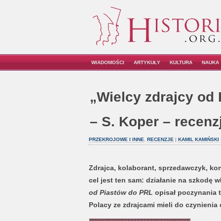
WIADOMOŚCI
ARTYKUŁY
KULTURA
NAUKA
„Wielcy zdrajcy od
– S. Koper – recenzj
PRZEKROJOWE I INNE
,
RECENZJE
|
KAMIL KAMIŃSKI
Zdrajca, kolaborant, sprzedawczyk, konf
cel jest ten sam: działanie na szkodę
od Piastów do PRL
opisał poczynania t
Polacy ze zdrajcami mieli do czynieni