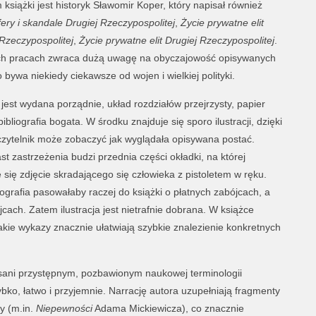
książki jest historyk Sławomir Koper, który napisał również
fery i skandale Drugiej Rzeczypospolitej
,
Życie prywatne elit
 Rzeczypospolitej
,
Życie prywatne elit Drugiej Rzeczypospolitej
.
h pracach zwraca dużą uwagę na obyczajowość opisywanych
 bywa niekiedy ciekawsze od wojen i wielkiej polityki.
jest wydana porządnie, układ rozdziałów przejrzysty, papier
 bibliografia bogata. W środku znajduje się sporo ilustracji, dzięki
zytelnik może zobaczyć jak wyglądała opisywana postać.
t zastrzeżenia budzi przednia części okładki, na której
 się zdjęcie skradającego się człowieka z pistoletem w ręku.
ografia pasowałaby raczej do książki o płatnych zabójcach, a
jcach. Zatem ilustracja jest nietrafnie dobrana. W książce
akie wykazy znacznie ułatwiają szybkie znalezienie konkretnych
sani przystępnym, pozbawionym naukowej terminologii
ybko, łatwo i przyjemnie. Narrację autora uzupełniają fragmenty
zy (m.in.
Niepewności
Adama Mickiewicza), co znacznie