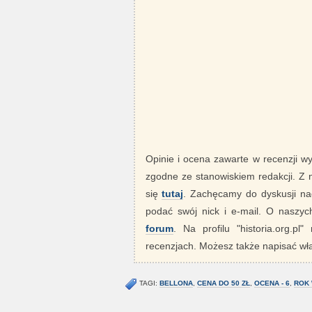
Opinie i ocena zawarte w recenzji w
zgodne ze stanowiskiem redakcji. Z
się
tutaj
. Zachęcamy do dyskusji nad
podać swój nick i e-mail. O nasz
forum
. Na profilu "historia.org.pl
recenzjach. Możesz także napisać wła
TAGI:
BELLONA
,
CENA DO 50 ZŁ
,
OCENA - 6
,
ROK 