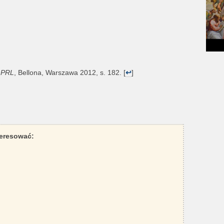
o PRL
, Bellona, Warszawa 2012, s. 182. [
↩
]
teresować: