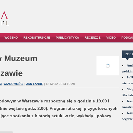
WOJSKO
REKONSTRUKCJE
PUBLICYSTYKA
RECENZJE
VIDEO
PODCA
ZOBA
w Muzeum
Amba
zawie
polskim
1670
nie zaw
3
,
WIADOMOŚCI
|
JAN LANDE
| 13 MAJA 2013 19:28
Małp
Michał
wym w Warszawie rozpoczną się o godzinie 19.00 i
Kazi
konstru
nie wejście godz. 2.00). Program atrakcji przygotowanych
Kazi
jące spotkania z historią sztuki w tle, wykłady i pokazy
wyprzed