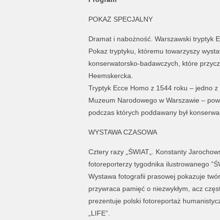
POKAZ SPECJALNY
Dramat i nabożność. Warszawski tryptyk
Pokaz tryptyku, któremu towarzyszy wyst
konserwatorsko-badawczych, które przyczyn
Heemskercka.
Tryptyk Ecce Homo z 1544 roku – jedno z 
Muzeum Narodowego w Warszawie – powr
podczas których poddawany był konserwac
WYSTAWA CZASOWA
Cztery razy „ŚWIAT„. Konstanty Jarochow
fotoreporterzy tygodnika ilustrowanego ”
Wystawa fotografii prasowej pokazuje twór
przywraca pamięć o niezwykłym, acz często
prezentuje polski fotoreportaż humanisty
„LIFE”.