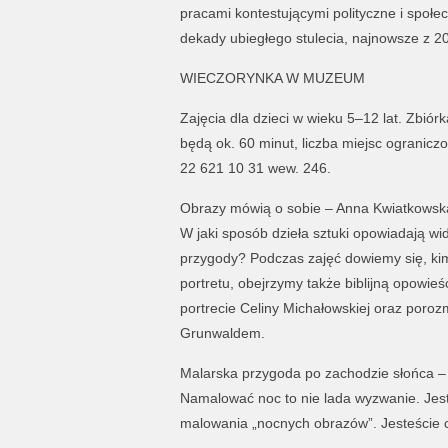
pracami kontestującymi polityczne i społe
dekady ubiegłego stulecia, najnowsze z 2
WIECZORYNKA W MUZEUM
Zajęcia dla dzieci w wieku 5–12 lat. Zbió
będą ok. 60 minut, liczba miejsc ogranic
22 621 10 31 wew. 246.
Obrazy mówią o sobie – Anna Kwiatkowsk
W jaki sposób dzieła sztuki opowiadają 
przygody? Podczas zajęć dowiemy się, kim
portretu, obejrzymy także biblijną opowieś
portrecie Celiny Michałowskiej oraz por
Grunwaldem.
Malarska przygoda po zachodzie słońca –
Namalować noc to nie lada wyzwanie. Jest 
malowania „nocnych obrazów”. Jesteście c