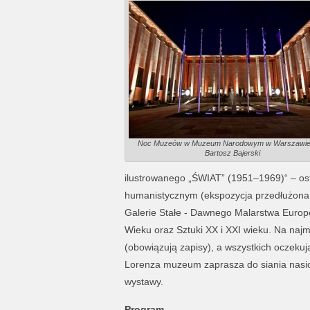
Noc Muzeów w Muzeum Narodowym w Warszawie /
Bartosz Bajerski
ilustrowanego „ŚWIAT” (1951–1969)“ – ost
humanistycznym (ekspozycja przedłużona d
Galerie Stałe - Dawnego Malarstwa Europej
Wieku oraz Sztuki XX i XXI wieku. Na naj
(obowiązują zapisy), a wszystkich oczekuj
Lorenza muzeum zaprasza do siania nasion 
wystawy.
Program