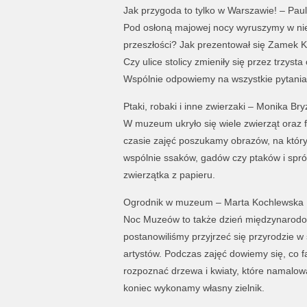
Jak przygoda to tylko w Warszawie! – Pau
Pod osłoną majowej nocy wyruszymy w nie
przeszłości? Jak prezentował się Zamek Kr
Czy ulice stolicy zmieniły się przez trzys
Wspólnie odpowiemy na wszystkie pytania
Ptaki, robaki i inne zwierzaki – Monika Bry
W muzeum ukryło się wiele zwierząt oraz 
czasie zajęć poszukamy obrazów, na któ
wspólnie ssaków, gadów czy ptaków i spr
zwierzątka z papieru.
Ogrodnik w muzeum – Marta Kochlewska
Noc Muzeów to także dzień międzynarodowej
postanowiliśmy przyjrzeć się przyrodzie w
artystów. Podczas zajęć dowiemy się, co 
rozpoznać drzewa i kwiaty, które namalowa
koniec wykonamy własny zielnik.