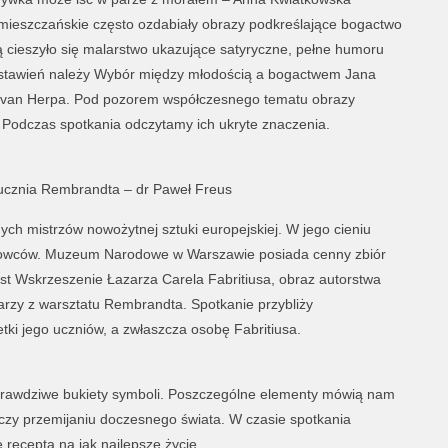
ieszczańskie często ozdabiały obrazy podkreślające bogactwo
cią cieszyło się malarstwo ukazujące satyryczne, pełne humoru
dstawień należy Wybór między młodością a bogactwem Jana
 van Herpa. Pod pozorem współczesnego tematu obrazy
 Podczas spotkania odczytamy ich ukryte znaczenia.
 ucznia Rembrandta – dr Paweł Freus
ch mistrzów nowożytnej sztuki europejskiej. W jego cieniu
dowców. Muzeum Narodowe w Warszawie posiada cenny zbiór
jest Wskrzeszenie Łazarza Carela Fabritiusa, obraz autorstwa
arzy z warsztatu Rembrandta. Spotkanie przybliży
tki jego uczniów, a zwłaszcza osobę Fabritiusa.
prawdziwe bukiety symboli. Poszczególne elementy mówią nam
 czy przemijaniu doczesnego świata. W czasie spotkania
 receptą na jak najlepsze życie.