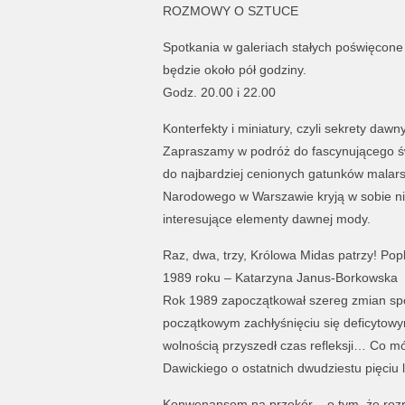
ROZMOWY O SZTUCE
Spotkania w galeriach stałych poświęcone
będzie około pół godziny.
Godz. 20.00 i 22.00
Konterfekty i miniatury, czyli sekrety daw
Zapraszamy w podróż do fascynującego św
do najbardziej cenionych gatunków malarsk
Narodowego w Warszawie kryją w sobie ni
interesujące elementy dawnej mody.
Raz, dwa, trzy, Królowa Midas patrzy! Pop
1989 roku – Katarzyna Janus-Borkowska
Rok 1989 zapoczątkował szereg zmian sp
początkowym zachłyśnięciu się deficytowy
wolnością przyszedł czas refleksji… Co mó
Dawickiego o ostatnich dwudziestu pięciu 
Konwenansom na przekór – o tym, że roz