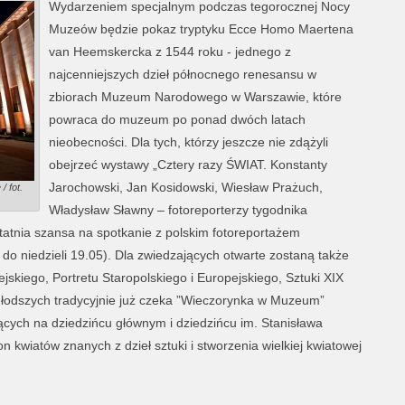
Wydarzeniem specjalnym podczas tegorocznej Nocy
Muzeów będzie pokaz tryptyku Ecce Homo Maertena
van Heemskercka z 1544 roku - jednego z
najcenniejszych dzieł północnego renesansu w
zbiorach Muzeum Narodowego w Warszawie, które
powraca do muzeum po ponad dwóch latach
nieobecności. Dla tych, którzy jeszcze nie zdążyli
obejrzeć wystawy „Cztery razy ŚWIAT. Konstanty
Jarochowski, Jan Kosidowski, Wiesław Prażuch,
 fot.
Władysław Sławny – fotoreporterzy tygodnika
atnia szansa na spotkanie z polskim fotoreportażem
o niedzieli 19.05). Dla zwiedzających otwarte zostaną także
skiego, Portretu Staropolskiego i Europejskiego, Sztuki XIX
młodszych tradycyjnie już czeka ”Wieczorynka w Muzeum”
ących na dziedzińcu głównym i dziedzińcu im. Stanisława
kwiatów znanych z dzieł sztuki i stworzenia wielkiej kwiatowej