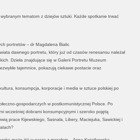
 wybranym tematom z dziejów sztuki. Każde spotkanie trwać
nych portretów – dr Magdalena Bialic
iata dawnego portretu, który już od czasów renesansu należał
ich. Dzieła znajdujące się w Galerii Portretu Muzeum
ezwykłe tajemnice, pokazują ciekawe postacie oraz
kultura, konsumpcja, korporacje i media w sztuce polskiej po
ołeczno-gospodarczych w postkomunistycznej Polsce. Po
mi wcześniej dobrami konsumpcyjnymi i szeroko pojętą
wią prace Kijewskiego, Sasnala, Libery, Maciejuka, Sawickiej i
latach?
rywka może iść w parze z morałem – Anna Kwiatkowska