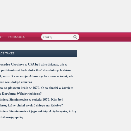
ST
REDAKCJA
CZ TAKŻE
sador Ukrainy: w UPA byli zbrodniarze, ale w
 podziemiu też była duża ilość zbrodniczych aktów
, sezon 3 - recenzja. Adamczycha rusza w świat, ale
sze wie, dokąd zmierza
a na płaszczu króla w 1670. O co chodzi w żarcie z
a Korybuta Wiśniowieckiego?
mierz Siemienowicz w serialu 1670. Kim był
ktor, który chciał wysłać chłopa na Księżyc?
mierz Siemienowicz i jego rakiety. Artylerzysta, który
ził swoją epokę