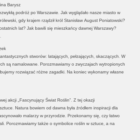
lina Barysz
zwykłą podróż po Warszawie. Jak wyglądało nasze miasto w
ólewski, gdy krajem rządził król Stanisław August Poniatowski?
ta ostatnich lat? Jak bawili się mieszkańcy dawnej Warszawy?
.
zek
fantastycznych stworów: latających, pełzających, skaczących. W
rych są namalowane. Porozmawiamy o zwyczajach wytropionych
óbujemy rozwiązać różne zagadki. Na koniec wykonamy własne
 akcji „Fascynujący Świat Roślin”. Z tej okazji
 sztuce. Natura bowiem od dawna była źródłem inspiracji dla
fascynowało malarzy w przyrodzie. Przekonamy się, czy łatwo
li. Porozmawiamy także o symbolice roślin w sztuce, a na