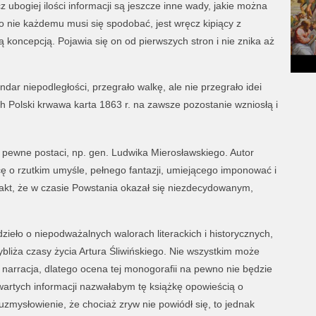
 ubogiej ilości informacji są jeszcze inne wady, jakie można
o nie każdemu musi się spodobać, jest wręcz kipiący z
ą koncepcją. Pojawia się on od pierwszych stron i nie znika aż
ar niepodległości, przegrało walkę, ale nie przegrało idei
ch Polski krwawa karta 1863 r. na zawsze pozostanie wzniosłą i
 pewne postaci, np. gen. Ludwika Mierosławskiego. Autor
 o rzutkim umyśle, pełnego fantazji, umiejącego imponować i
fakt, że w czasie Powstania okazał się niezdecydowanym,
dzieło o niepodważalnych walorach literackich i historycznych,
ybliża czasy życia Artura Śliwińskiego. Nie wszystkim może
a narracja, dlatego ocena tej monogorafii na pewno nie będzie
wartych informacji nazwałabym tę książkę opowieścią o
uzmysłowienie, że chociaż zryw nie powiódł się, to jednak