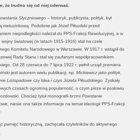
e, że trudno się od niej oderwać.
owstania Styczniowego –
historyk, publicysta, polityk,
był
ą nietuzinkową. Podobnie jak Józef Piłsudski przed
niem niepodległości należał do PPS-Frakcji Rewolucyjnej, a w
I wojny światowej (w latach 1915-1916) stał na czele
lnego Komitetu Narodowego w Warszawie. W 1917 r. wstąpił do
sowej Rady Stanu i stał się zaufanym współpracownikiem
kiego. Od 28 czerwca do 7 lipca 1922 r. pełnił urząd premiera
wiński jest autorem wielu publikacji, np.
Mickiewicz jako polityk
,
nie Listopadowe
czy
Idea i czyn Józefa Piłsudskiego.
Zyskały
owych czasach ogromną popularność, o czym pisze w posłowiu
rozdowski. Chociaż tytuł monografii brzmi
Powstanie
iowe,
niesie ona także informacje na temat ideologii PPS-Frakcji
:
ąc pamięć historyczną, zachęcała czytelników do aktywnego
.