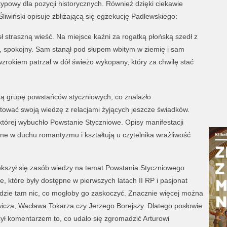
y, typowy dla pozycji historycznych. Również dzięki ciekawie
liwiński opisuje zbliżającą się egzekucję Padlewskiego:
ł straszną wieść. Na miejsce kaźni za rogatką płońską szedł z
 spokojny. Sam stanął pod słupem wbitym w ziemię i sam
zrokiem patrzał w dół świeżo wykopany, który za chwilę stać
zną grupę powstańców styczniowych, co znalazło
ntować swoją wiedzę z relacjami żyjących jeszcze świadków.
której wybuchło Powstanie Styczniowe. Opisy manifestacji
ne w duchu romantyzmu i kształtują u czytelnika wrażliwość
iększył się zasób wiedzy na temat Powstania Styczniowego.
, które były dostępne w pierwszych latach II RP i pasjonat
dzie tam nic, co mogłoby go zaskoczyć. Znacznie więcej można
ewicza, Wacława Tokarza czy Jerzego Borejszy. Dlatego posłowie
ył komentarzem to, co udało się zgromadzić Arturowi