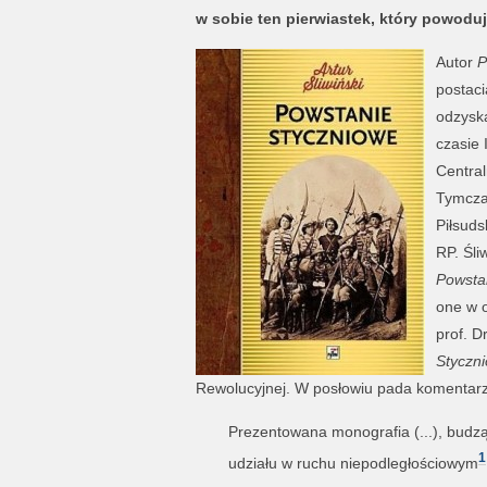
w sobie ten pierwiastek, który powoduj
Autor
P
postaci
odzyska
czasie 
Centra
Tymcza
Piłsuds
RP. Śli
Powsta
one w 
prof. D
Styczn
Rewolucyjnej. W posłowiu pada komentarz
Prezentowana monografia (...), budz
1
udziału w ruchu niepodległościowym