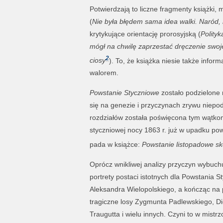
Potwierdzają to liczne fragmenty książki,
(
Nie była błędem sama idea walki. Naród,
krytykujące orientację prorosyjską (
Polityk
mógł na chwilę zaprzestać dręczenie swojej
2
ciosy
).
To, że książka niesie także inform
walorem.
Powstanie Styczniowe
zostało podzielone n
się na genezie i przyczynach zrywu niepod
rozdziałów została poświęcona tym wątko
styczniowej nocy 1863 r. już w upadku po
pada w książce:
Powstanie listopadowe sk
Oprócz wnikliwej analizy przyczyn wybuchu 
portrety postaci istotnych dla Powstania
Aleksandra Wielopolskiego, a kończąc na 
tragiczne losy Zygmunta Padlewskiego, 
Traugutta i wielu innych. Czyni to w mistr