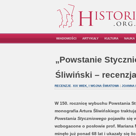
WIADOMOŚCI
ARTYKUŁY
KULTURA
NAUKA
„Powstanie Styczni
Śliwiński – recenzj
RECENZJE
,
XIX WIEK, I WOJNA ŚWIATOWA
|
JOANNA 
W 150. rocznicę wybuchu Powstania S
monografia Artura Śliwińskiego traktu
Powstania Styczniowego
pojawiło się 
wzbogacone o posłowie prof. Mariana 
minęło już ponad 68 lat i ukazały się l