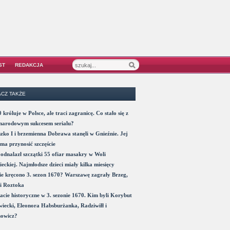
ST
REDAKCJA
CZ TAKŻE
 króluje w Polsce, ale traci zagranicę. Co stało się z
narodowym sukcesem serialu?
zko I i brzemienna Dobrawa stanęli w Gnieźnie. Jej
ma przynosić szczęście
odnalazł szczątki 55 ofiar masakry w Woli
eckiej. Najmłodsze dzieci miały kilka miesięcy
e kręcono 3. sezon 1670? Warszawę zagrały Brzeg,
i Roztoka
acie historyczne w 3. sezonie 1670. Kim byli Korybut
iecki, Eleonora Habsburżanka, Radziwiłł i
nowicz?