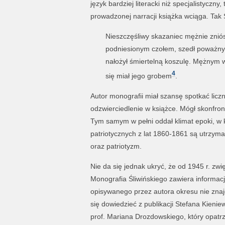
język bardziej literacki niż specjalistyczn
prowadzonej narracji książka wciąga. Tak Ś
Nieszczęśliwy skazaniec mężnie zniós
podniesionym czołem, szedł poważny,
nałożył śmiertelną koszulę. Mężnym w
4
się miał jego grobem
.
Autor monografii miał szansę spotkać lic
odzwierciedlenie w książce. Mógł skonfro
Tym samym w pełni oddał klimat epoki, w 
patriotycznych z lat 1860-1861 są utrzyma
oraz patriotyzm.
Nie da się jednak ukryć, że od 1945 r. zw
Monografia Śliwińskiego zawiera informacje
opisywanego przez autora okresu nie znaj
się dowiedzieć z publikacji Stefana Kieni
prof. Mariana Drozdowskiego, który opatrz