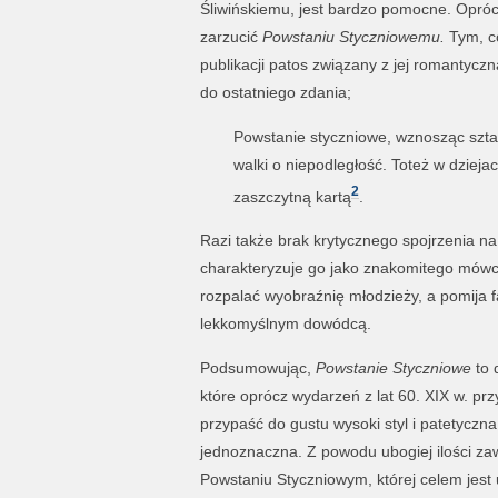
Śliwińskiemu, jest bardzo pomocne. Oprócz
zarzucić
Powstaniu Styczniowemu.
Tym, c
publikacji patos związany z jej romantyczn
do ostatniego zdania;
Powstanie styczniowe, wznosząc sztand
walki o niepodległość. Toteż w dzieja
2
zaszczytną kartą
.
Razi także brak krytycznego spojrzenia na
charakteryzuje go jako znakomitego mówcę
rozpalać wyobraźnię młodzieży, a pomija 
lekkomyślnym dowódcą.
Podsumowując,
Powstanie Styczniowe
to 
które oprócz wydarzeń z lat 60. XIX w. prz
przypaść do gustu wysoki styl i patetyczn
jednoznaczna. Z powodu ubogiej ilości za
Powstaniu Styczniowym, której celem jest 