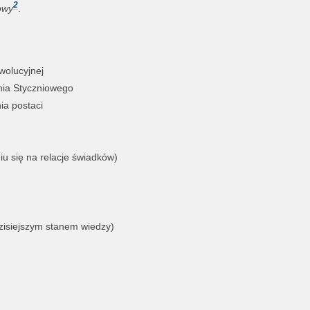
2
owy
.
wolucyjnej
nia Styczniowego
ia postaci
iu się na relacje świadków)
dzisiejszym stanem wiedzy)