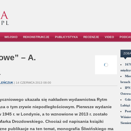
WOJSKO
REKONSTRUKCJE
PUBLICYSTYKA
RECENZJE
VIDEO
PODCA
ZOBA
owe” – A.
1670
a
między
Mies
brzuch 
LEŃCZUK
| 14 CZERWCA 2013 08:00
IPN 
Ostrowi
tyczniowego ukazała się nakładem wydawnictwa Rytm
Gdzi
Lubiąż 
jąca o tym zrywie niepodległościowym. Pierwsze wydanie
Post
w 1945 r. w Londynie, a to wznowione w 2013 r. zostało
Wiśniow
Marka Drozdowskiego. Chociaż od napisania książki
Siemie
iczne publikacje na ten temat, monografia Śliwińskiego ma