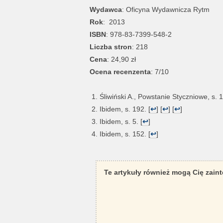
Wydawca
: Oficyna Wydawnicza Rytm
Rok
: 2013
ISBN
: 978-83-7399-548-2
Liczba stron
: 218
Cena
: 24,90 zł
Ocena recenzenta
: 7/10
Śliwiński A., Powstanie Styczniowe, s. 1
Ibidem, s. 192. [
↩
] [
↩
] [
↩
]
Ibidem, s. 5. [
↩
]
Ibidem, s. 152. [
↩
]
Te artykuły również mogą Cię zain