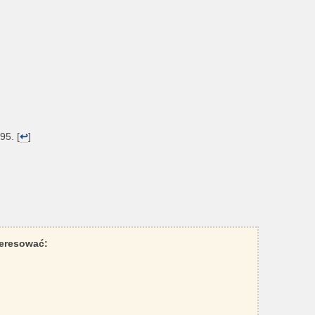
95. [
↩
]
teresować: