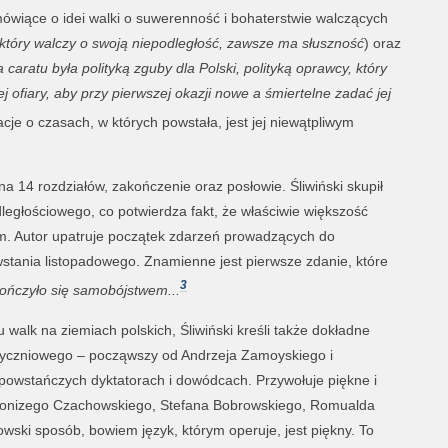
 mówiące o idei walki o suwerenność i bohaterstwie walczących
 który walczy o swoją niepodległość, zawsze ma słuszność
) oraz
a caratu była polityką zguby dla Polski, polityką oprawcy, który
 ofiary, aby przy pierwszej okazji nowe a śmiertelne zadać jej
acje o czasach, w których powstała, jest jej niewątpliwym
a 14 rozdziałów, zakończenie oraz posłowie. Śliwiński skupił
ległościowego, co potwierdza fakt, że właściwie większość
m. Autor upatruje początek zdarzeń prowadzących do
wstania listopadowego. Znamienne jest pierwsze zdanie, które
3
ończyło się samobójstwem...
walk na ziemiach polskich, Śliwiński kreśli także dokładne
 Styczniowego – począwszy od Andrzeja Zamoyskiego i
powstańczych dyktatorach i dowódcach. Przywołuje piękne i
Dionizego Czachowskiego, Stefana Bobrowskiego, Romualda
zowski sposób, bowiem język, którym operuje, jest piękny. To