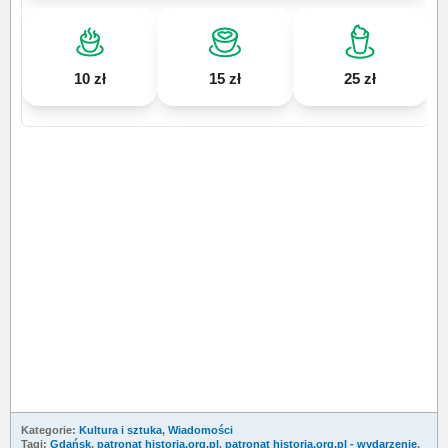
10 zł
15 zł
25 zł
Kategorie:
Kultura i sztuka
,
Wiadomości
Tagi:
Gdańsk
,
patronat historia.org.pl
,
patronat historia.org.pl - wydarzenie
,