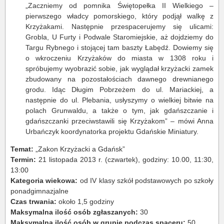
„Zaczniemy od pomnika Świętopełka II Wielkiego –
pierwszego władcy pomorskiego, który podjął walkę z
Krzyżakami. Następnie przespacerujemy się ulicami:
Grobla, U Furty i Podwale Staromiejskie, aż dojdziemy do
Targu Rybnego i stojącej tam baszty Łabędź. Dowiemy się
o wkroczeniu Krzyżaków do miasta w 1308 roku i
spróbujemy wyobrazić sobie, jak wyglądał krzyżacki zamek
zbudowany na pozostałościach dawnego drewnianego
grodu. Idąc Długim Pobrzeżem do ul. Mariackiej, a
następnie do ul. Plebania, usłyszymy o wielkiej bitwie na
polach Grunwaldu, a także o tym, jak gdańszczanie i
gdańszczanki przeciwstawili się Krzyżakom”
–
mówi Anna
Urbańczyk koordynatorka projektu Gdańskie Miniatury.
Temat:
„Zakon Krzyżacki a Gdańsk”
Termin:
21 listopada 2013 r. (czwartek), godziny: 10.00, 11:30,
13:00
Kategoria wiekowa:
od IV klasy szkół podstawowych po szkoły
ponadgimnazjalne
Czas trwania:
około 1,5 godziny
Maksymalna ilość osób zgłaszanych:
30
Maksymalna ilość osób w grupie podczas spaceru:
50