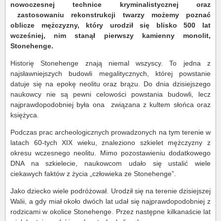
nowoczesnej technice kryminalistycznej oraz
zastosowaniu rekonstrukcji twarzy możemy poznać
oblicze mężczyzny, który urodził się blisko 500 lat
wcześniej, nim stanął pierwszy kamienny monolit,
Stonehenge.
Historię Stonehenge znają niemal wszyscy. To jedna z
najsławniejszych budowli megalitycznych, której powstanie
datuje się na epokę neolitu oraz brązu. Do dnia dzisiejszego
naukowcy nie są pewni celowości powstania budowli, lecz
najprawdopodobniej była ona związana z kultem słońca oraz
księżyca.
Podczas prac archeologicznych prowadzonych na tym terenie w
latach 60-tych XIX wieku, znaleziono szkielet mężczyzny z
okresu wczesnego neolitu. Mimo pozostawieniu dodatkowego
DNA na szkielecie, naukowcom udało się ustalić wiele
ciekawych faktów z życia „człowieka ze Stonehenge”.
Jako dziecko wiele podróżował. Urodził się na terenie dzisiejszej
Walii, a gdy miał około dwóch lat udał się najprawdopodobniej z
rodzicami w okolice Stonehenge. Przez następne kilkanaście lat