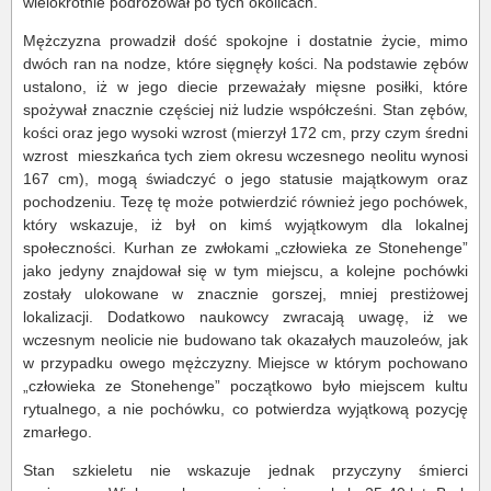
wielokrotnie podróżował po tych okolicach.
Mężczyzna prowadził dość spokojne i dostatnie życie, mimo
dwóch ran na nodze, które sięgnęły kości. Na podstawie zębów
ustalono, iż w jego diecie przeważały mięsne posiłki, które
spożywał znacznie częściej niż ludzie współcześni. Stan zębów,
kości oraz jego wysoki wzrost (mierzył 172 cm, przy czym średni
wzrost mieszkańca tych ziem okresu wczesnego neolitu wynosi
167 cm), mogą świadczyć o jego statusie majątkowym oraz
pochodzeniu. Tezę tę może potwierdzić również jego pochówek,
który wskazuje, iż był on kimś wyjątkowym dla lokalnej
społeczności. Kurhan ze zwłokami „człowieka ze Stonehenge”
jako jedyny znajdował się w tym miejscu, a kolejne pochówki
zostały ulokowane w znacznie gorszej, mniej prestiżowej
lokalizacji. Dodatkowo naukowcy zwracają uwagę, iż we
wczesnym neolicie nie budowano tak okazałych mauzoleów, jak
w przypadku owego mężczyzny. Miejsce w którym pochowano
„człowieka ze Stonehenge” początkowo było miejscem kultu
rytualnego, a nie pochówku, co potwierdza wyjątkową pozycję
zmarłego.
Stan szkieletu nie wskazuje jednak przyczyny śmierci