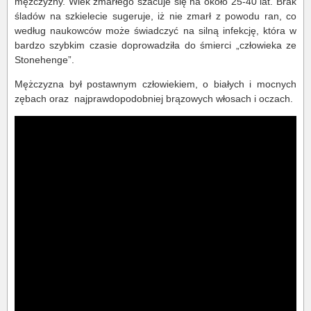
mężczyzny. Wiek zmarłego szacuje się na około 25-40 lat. Brak
śladów na szkielecie sugeruje, iż nie zmarł z powodu ran, co
według naukowców może świadczyć na silną infekcję, która w
bardzo szybkim czasie doprowadziła do śmierci „człowieka ze
Stonehenge”.
Mężczyzna był postawnym człowiekiem, o białych i mocnych
zębach oraz najprawdopodobniej brązowych włosach i oczach.