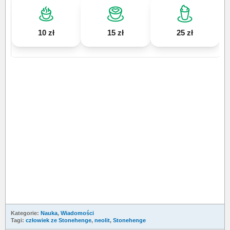
10 zł
15 zł
25 zł
Kategorie:
Nauka
,
Wiadomości
Tagi:
człowiek ze Stonehenge
,
neolit
,
Stonehenge