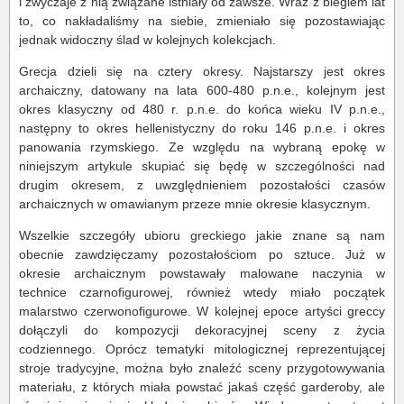
i zwyczaje z nią związane istniały od zawsze. Wraz z biegiem lat
to, co nakładaliśmy na siebie, zmieniało się pozostawiając
jednak widoczny ślad w kolejnych kolekcjach.
Grecja dzieli się na cztery okresy. Najstarszy jest okres
archaiczny, datowany na lata 600-480 p.n.e., kolejnym jest
okres klasyczny od 480 r. p.n.e. do końca wieku IV p.n.e.,
następny to okres hellenistyczny do roku 146 p.n.e. i okres
panowania rzymskiego. Ze względu na wybraną epokę w
niniejszym artykule skupiać się będę w szczególności nad
drugim okresem, z uwzględnieniem pozostałości czasów
archaicznych w omawianym przeze mnie okresie klasycznym.
Wszelkie szczegóły ubioru greckiego jakie znane są nam
obecnie zawdzięczamy pozostałościom po sztuce. Już w
okresie archaicznym powstawały malowane naczynia w
technice czarnofigurowej, również wtedy miało początek
malarstwo czerwonofigurowe. W kolejnej epoce artyści greccy
dołączyli do kompozycji dekoracyjnej sceny z życia
codziennego. Oprócz tematyki mitologicznej reprezentującej
stroje tradycyjne, można było znaleźć sceny przygotowywania
materiału, z których miała powstać jakaś część garderoby, ale