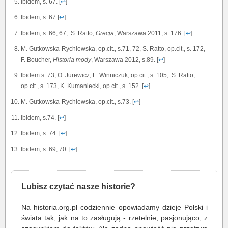
Ibidem, s. 67. [
↩
]
Ibidem, s. 67 [
↩
]
Ibidem, s. 66, 67; S. Ratto,
Grecja
, Warszawa 2011, s. 176. [
↩
]
M. Gutkowska-Rychlewska, op.cit., s.71, 72, S. Ratto, op.cit., s. 172,
F. Boucher,
Historia mody
, Warszawa 2012, s.89. [
↩
]
Ibidem s. 73, O. Jurewicz, L. Winniczuk, op.cit., s. 105, S. Ratto,
op.cit., s. 173, K. Kumaniecki, op.cit., s. 152. [
↩
]
M. Gutkowska-Rychlewska, op.cit., s.73. [
↩
]
Ibidem, s.74. [
↩
]
Ibidem, s. 74. [
↩
]
Ibidem, s. 69, 70. [
↩
]
Lubisz czytać nasze historie?
Na historia.org.pl codziennie opowiadamy dzieje Polski i
świata tak, jak na to zasługują - rzetelnie, pasjonująco, z