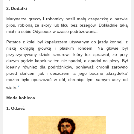
2. Dodatki
Marynarze greccy i robotnicy nosili małą czapeczkę o nazwie
pilos, robioną ze skóry lub filcu bez brzegów. Dokładnie taką
miał na sobie Odyseusz w czasie podróżowania.
Petatos z kolei był kapeluszem używanym do jazdy konnej, z
niską okrągłą główką i płaskim rondem. Na głowie był
przytrzymywany dzięki sznurowi, który też sprawiał, że przy
dużym pędzie kapelusz ten nie spadał, a opadał na plecy. Był
idealny również dla podróżników, ponieważ chronił zarówno
przed słońcem jak i deszczem, a jego boczne ‚skrzydełka’
można było opuszczać w dół, chroniąc tym samym uszy od
7
wiatru
.
Moda kobieca
1. Odzież