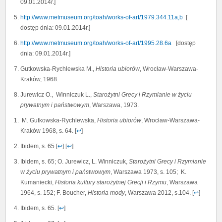
09.01.2014r.]
http://www.metmuseum.org/toah/works-of-art/1979.344.11a,b
[
dostęp dnia: 09.01.2014r.]
http://www.metmuseum.org/toah/works-of-art/1995.28.6a
[dostęp
dnia: 09.01.2014r.]
Gutkowska-Rychlewska M.,
Historia ubiorów
, Wrocław-Warszawa-
Kraków, 1968.
Jurewicz O., Winniczuk L.,
Starożytni Grecy i Rzymianie w życiu
prywatnym i państwowym
, Warszawa, 1973.
M. Gutkowska-Rychlewska,
Historia ubiorów
, Wrocław-Warszawa-
Kraków 1968, s. 64. [
↩
]
Ibidem, s. 65 [
↩
] [
↩
]
Ibidem, s. 65; O. Jurewicz, L. Winniczuk,
Starożytni Grecy i Rzymianie
w życiu prywatnym i państwowym
, Warszawa 1973, s. 105; K.
Kumaniecki,
Historia kultury starożytnej Grecji i Rzymu
, Warszawa
1964, s. 152; F. Boucher,
Historia mody
, Warszawa 2012, s.104. [
↩
]
Ibidem, s. 65. [
↩
]