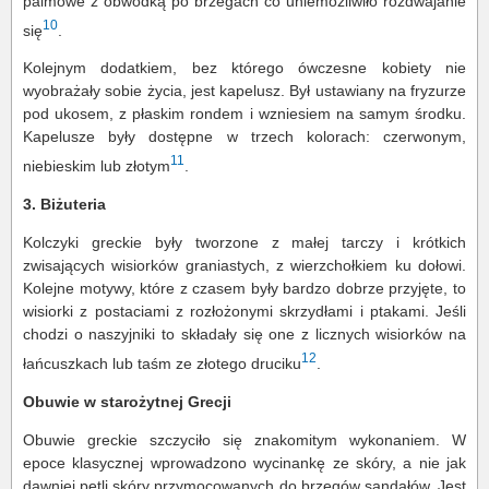
palmowe z obwódką po brzegach co uniemożliwiło rozdwajanie
10
się
.
Kolejnym dodatkiem, bez którego ówczesne kobiety nie
wyobrażały sobie życia, jest kapelusz. Był ustawiany na fryzurze
pod ukosem, z płaskim rondem i wzniesiem na samym środku.
Kapelusze były dostępne w trzech kolorach: czerwonym,
11
niebieskim lub złotym
.
3. Biżuteria
Kolczyki greckie były tworzone z małej tarczy i krótkich
zwisających wisiorków graniastych, z wierzchołkiem ku dołowi.
Kolejne motywy, które z czasem były bardzo dobrze przyjęte, to
wisiorki z postaciami z rozłożonymi skrzydłami i ptakami. Jeśli
chodzi o naszyjniki to składały się one z licznych wisiorków na
12
łańcuszkach lub taśm ze złotego druciku
.
Obuwie w starożytnej Grecji
Obuwie greckie szczyciło się znakomitym wykonaniem. W
epoce klasycznej wprowadzono wycinankę ze skóry, a nie jak
dawniej pętli skóry przymocowanych do brzegów sandałów. Jest