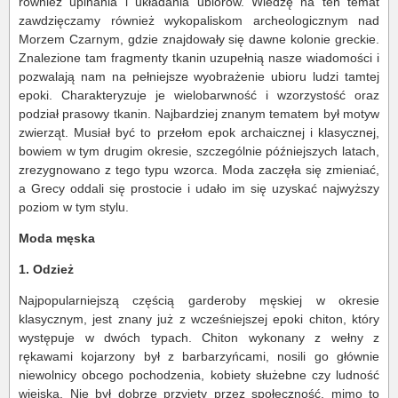
również upinania i układania ubiorów. Wiedzę na ten temat
zawdzięczamy również wykopaliskom archeologicznym nad
Morzem Czarnym, gdzie znajdowały się dawne kolonie greckie.
Znalezione tam fragmenty tkanin uzupełnią nasze wiadomości i
pozwalają nam na pełniejsze wyobrażenie ubioru ludzi tamtej
epoki. Charakteryzuje je wielobarwność i wzorzystość oraz
podział prasowy tkanin. Najbardziej znanym tematem był motyw
zwierząt. Musiał być to przełom epok archaicznej i klasycznej,
bowiem w tym drugim okresie, szczególnie późniejszych latach,
zrezygnowano z tego typu wzorca. Moda zaczęła się zmieniać,
a Grecy oddali się prostocie i udało im się uzyskać najwyższy
poziom w tym stylu.
Moda męska
1. Odzież
Najpopularniejszą częścią garderoby męskiej w okresie
klasycznym, jest znany już z wcześniejszej epoki chiton, który
występuje w dwóch typach. Chiton wykonany z wełny z
rękawami kojarzony był z barbarzyńcami, nosili go głównie
niewolnicy obcego pochodzenia, kobiety służebne czy ludność
wiejska. Nie był dobrze przyjęty przez społeczność, mimo to