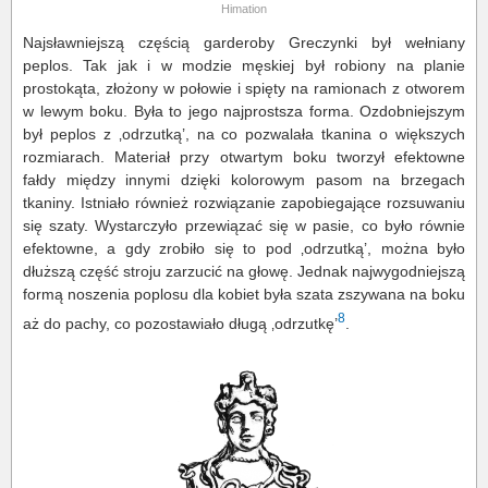
Himation
Najsławniejszą częścią garderoby Greczynki był wełniany
peplos. Tak jak i w modzie męskiej był robiony na planie
prostokąta, złożony w połowie i spięty na ramionach z otworem
w lewym boku. Była to jego najprostsza forma. Ozdobniejszym
był peplos z ‚odrzutką’, na co pozwalała tkanina o większych
rozmiarach. Materiał przy otwartym boku tworzył efektowne
fałdy między innymi dzięki kolorowym pasom na brzegach
tkaniny. Istniało również rozwiązanie zapobiegające rozsuwaniu
się szaty. Wystarczyło przewiązać się w pasie, co było równie
efektowne, a gdy zrobiło się to pod ‚odrzutką’, można było
dłuższą część stroju zarzucić na głowę. Jednak najwygodniejszą
formą noszenia poplosu dla kobiet była szata zszywana na boku
8
aż do pachy, co pozostawiało długą ‚odrzutkę’
.