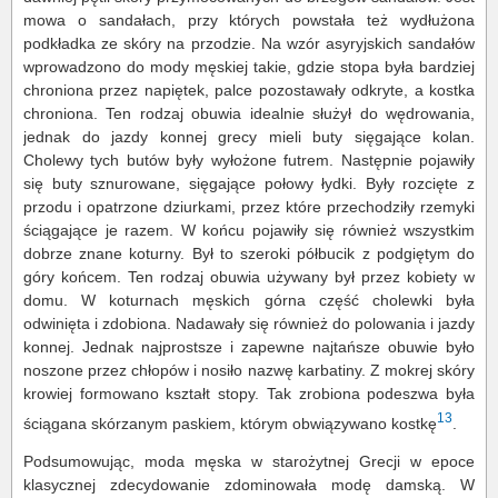
mowa o sandałach, przy których powstała też wydłużona
podkładka ze skóry na przodzie. Na wzór asyryjskich sandałów
wprowadzono do mody męskiej takie, gdzie stopa była bardziej
chroniona przez napiętek, palce pozostawały odkryte, a kostka
chroniona. Ten rodzaj obuwia idealnie służył do wędrowania,
jednak do jazdy konnej grecy mieli buty sięgające kolan.
Cholewy tych butów były wyłożone futrem. Następnie pojawiły
się buty sznurowane, sięgające połowy łydki. Były rozcięte z
przodu i opatrzone dziurkami, przez które przechodziły rzemyki
ściągające je razem. W końcu pojawiły się również wszystkim
dobrze znane koturny. Był to szeroki półbucik z podgiętym do
góry końcem. Ten rodzaj obuwia używany był przez kobiety w
domu. W koturnach męskich górna część cholewki była
odwinięta i zdobiona. Nadawały się również do polowania i jazdy
konnej. Jednak najprostsze i zapewne najtańsze obuwie było
noszone przez chłopów i nosiło nazwę karbatiny. Z mokrej skóry
krowiej formowano kształt stopy. Tak zrobiona podeszwa była
13
ściągana skórzanym paskiem, którym obwiązywano kostkę
.
Podsumowując, moda męska w starożytnej Grecji w epoce
klasycznej zdecydowanie zdominowała modę damską. W