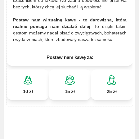
szacunkiem do faktów. Ale żadna opowieść nie przetrwa
bez tych, którzy chcą jej słuchać i ją wspierać.
Postaw nam wirtualną kawę - to darowizna, która
realnie pomaga nam działać dalej
. To dzięki takim
gestom możemy nadal pisać o zwycięstwach, bohaterach
i wydarzeniach, które zbudowały naszą tożsamość.
Postaw nam kawę za:
10 zł
15 zł
25 zł