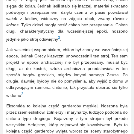
sięgał do kolan. Jednak jeśli stało się inaczej, materiał skracano
podwójnym przepasaniem, dzięki czemu w pasie powstawał
wałek z fałdów, widoczny na zdjęciu obok, zwany również
kolpos
. Tylko dzieci mogły nosić chiton bez przepasania. Chiton
długi, charakterystyczny dla wcześniejszej epoki, noszono
3
jedynie jako strój odświętny
.
Jak wcześniej wspomniałam, chiton był znany we wcześniejszej
epoce, jednak Grecy klasyczni unowocześnili ten strój. Ten sam
projekt w epoce archaicznej nie był przepasany, musiał być
długi, aż do kostek, sztuka archaiczna przedstawiała w ten
sposób bogów greckich, między innymi samego Zeusa. Po
drugie, dawniej byłoby nie do pomyślenia, aby wyjść z domu w
odkrywającym ramiona chitonie, tak przystało ubierać się tylko
2
w domu
.
Eksomida to kolejna część garderoby męskiej. Noszona była
przez rzemieślników, żołnierzy i marynarzy, łudząco podobna do
chitonu typu drugiego. Kojarzony z tym strojem był przede
wszystkim Hefajstos, który zajmował się kowalstwem. Była to
kolejna część garderoby wyjęta wprost ze sceny starożytnego