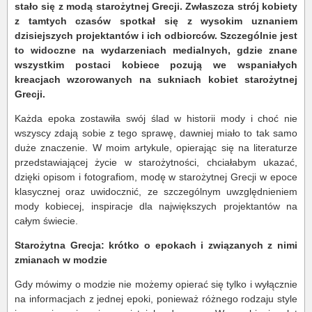
stało się z modą starożytnej Grecji. Zwłaszcza strój kobiety
z tamtych czasów spotkał się z wysokim uznaniem
dzisiejszych projektantów i ich odbiorców. Szczególnie jest
to widoczne na wydarzeniach medialnych, gdzie znane
wszystkim postaci kobiece pozują we wspaniałych
kreacjach wzorowanych na sukniach kobiet starożytnej
Grecji.
Każda epoka zostawiła swój ślad w historii mody i choć nie
wszyscy zdają sobie z tego sprawę, dawniej miało to tak samo
duże znaczenie. W moim artykule, opierając się na literaturze
przedstawiającej życie w starożytności, chciałabym ukazać,
dzięki opisom i fotografiom, modę w starożytnej Grecji w epoce
klasycznej oraz uwidocznić, ze szczególnym uwzględnieniem
mody kobiecej, inspiracje dla największych projektantów na
całym świecie.
Starożytna Grecja: krótko o epokach i związanych z nimi
zmianach w modzie
Gdy mówimy o modzie nie możemy opierać się tylko i wyłącznie
na informacjach z jednej epoki, ponieważ różnego rodzaju style