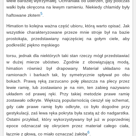
wiele bardziej wytrzymałej. Ochraniała od uderzeń, gdy podczas
walki była okręcona na lewym ramieniu. Niekiedy chlamidy były
5
haftowane złotem
.
Himation to kolejna ważna część ubioru, którą warto opisać. Jak
wszystkie charakteryzowane przeze mnie stroje był na bazie
prostokąta, przedstawiany najczęściej na gołym ciele, aby
podkreślić piękno męskiego
torsu, jednak dla niektórych taki stan rzeczy mógł przedstawiać
w dużej mierze ubóstwo. Zgodnie z obowiązującą modą,
himation również był drapowany. Materiał układano na
ramionach i barkach tak, by symetrycznie spływał po obu
bokach. Prawą ręką zarzucano połę płaszcza na plecy przez
lewie ramię, lub zostawiano je na nim, ten zabieg nazywano
układem od prawej ręki. Przy takiej metodzie prawe ramię
zostawało odkryte. Większą popularnością cieszył się schemat,
gdy całe prawe ramię było odkryte, co było dogodne przy
gestykulacji, zaś lewa ręka pokryta była szatą aż do nadgarstka.
Ostatni przykład, który wykorzystywany był już w poprzedniej
epoce odznaczał się okryciem przez materiał całego ciała,
6
łącznie z głową, co miało oznaczać żałobę
.