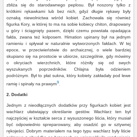
zbliża się do starodawnego peplosu. Był noszony tylko z
krótkimi rękawkami lub bez nich, gdyż długie rękawy były
oznaką niewolnictwa wśród kobiet. Zachowała się również
figurka Kory, w której to ma na sobie kobiecy chiton, drapowany
u góry i ściągnięty pasem, dzięki czemu powstała opadająca
fałda, zwana też kolposem. Himation upinany był na jednym
ramieniu i spływał w naturalnie wytworzonych fałdach. W tej
epoce, w przeciwieństwie do archaicznej, o wiele bardziej
skupiano się na prostocie w ubiorze, szczególnie, gdy mówimy
o okryciach wierzchnich, które różniły się od swych
wyszukanych poprzedników. Chlajna była odzieniem
podróżnym. Był to płat sukna, który kobiety zakładały pod lewe
9
ramię i spinały na prawym
.
2. Dodatki
Jednym z nieodłącznych dodatków przy figurkach kobiet jest
wachlarz ułatwiający określanie gestów. Wachlarz ten był
najczęściej w kształcie serca z wysuszonego liścia, który musiał
być odpowiednio spreparowany, aby osadzić go w sztywnej
rękojeści. Dobrym materiałem na tego typu wachlarz były liście