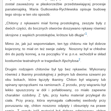
został zauważony w płaskorzeźbie przedstawiającej procesje
panatenajską. Maria Gutkowska-Rychlewska opisuje budowę
tego stroju w ten oto sposób:
„Chitony z rękawami miał formę prostokątną, zeszyte były z
dwóch części, do bocznych otworów doszywano rękawy również
1
skrojone z wąskich prostokątów, krótsze lub długie”
.
Mimo że, jak już wspomniałam, ten typ chitonu nie był dobrze
kojarzony, to miał on też swoje zalety. Noszony był w chłodne
dni do jazdy konnej, a na początku V w. p.n.e. wchodził w skład
2
kostiumów teatralnych w tragediach Ajschylosa
.
Drugim rodzajem chitonów był typ bez rękawów. Wykonany
również z tkaniny prostokątnej z jednym lub dwoma szwami po
obu bokach, które łączyły tkaniny. Chiton był wiązany lub
spinany sprzączkami na ramionach. Z przodu, przy wiązaniu był
lekko spuszczony w dół i pofałdowany, co miało zapewne
charakter ozdobny. Z tyłu, przy karku materiał przylegał do
ciała. Przy pracy, która wymagała całkowitej swobody przy
poruszaniu się, chiton noszono odpięty i obsunięty na prawe
ramię. Z reguły jeśli materiał był dobrze odmierzony, chiton