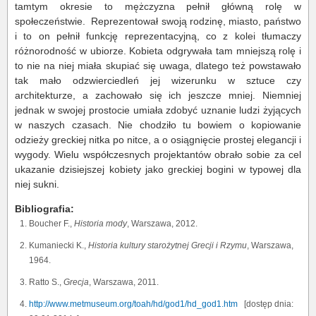
tamtym okresie to mężczyzna pełnił główną rolę w
społeczeństwie. Reprezentował swoją rodzinę, miasto, państwo
i to on pełnił funkcję reprezentacyjną, co z kolei tłumaczy
różnorodność w ubiorze. Kobieta odgrywała tam mniejszą rolę i
to nie na niej miała skupiać się uwaga, dlatego też powstawało
tak mało odzwierciedleń jej wizerunku w sztuce czy
architekturze, a zachowało się ich jeszcze mniej. Niemniej
jednak w swojej prostocie umiała zdobyć uznanie ludzi żyjących
w naszych czasach. Nie chodziło tu bowiem o kopiowanie
odzieży greckiej nitka po nitce, a o osiągnięcie prostej elegancji i
wygody. Wielu współczesnych projektantów obrało sobie za cel
ukazanie dzisiejszej kobiety jako greckiej bogini w typowej dla
niej sukni.
Bibliografia:
Boucher F.,
Historia mody
, Warszawa, 2012.
Kumaniecki K.,
Historia kultury starożytnej Grecji i Rzymu
, Warszawa,
1964.
Ratto S.,
Grecja
, Warszawa, 2011.
http://www.metmuseum.org/toah/hd/god1/hd_god1.htm
[dostęp dnia: