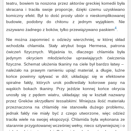
teatru, bowiem ta noszona przez aktorów greckiej komedii była
skracana i traciła swoje proporcje, dzięki czemu uzyskiwano
komiczny efekt. Był to dość prosty ubiór o nieskomplikowanej
budowie, podobny do chitonu z jednym wyjątkiem. Nie
4
zszywano żadnego z boków, tylko przewiązywano paskiem
.
Nie można zapomnieć o odzieży wierzchniej, w której skład
wchodziła chlamida. Stały atrybut boga Hermesa, patrona
ćwiczeń fizycznych. Wyjaśnia to, dlaczego chlamida była
jedynym okryciem młodzieńców uprawiających ćwiczenia
fizyczne. Schemat ułożenia tkaniny na ciele był bardzo łatwy –
należało na prawym ramieniu upiąć materiał, a długie, luźne
końce powinny spływać w dół, układając się w efektowne
spiralne fałdy, których urok podkreślały kolorowe pasy na
wąskich bokach tkaniny. Przy jeździe konnej końce okrycia
unosiły się z pędem wiatru, układając się w kształt nazwany
przez Greków
skrzydłami tessalskimi
. Mniejsza ilość materiału
przeznaczona na chlamidę nie stanowiła dużego problemu,
jednak fałdy nie miały być z czego utworzone, więc odzież
traciła wiele na swojej ekspozycji. Chlamida była wykonana ze
starannie przygotowanej wcześniej wełny, nieco sztywniejszej i o