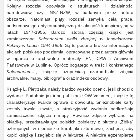
Kolejny rozdział opowiada o strukturach i działalności
narodowców, czyli NSZ-NZW, w badanym przez autora
obszarze. Natomiast piąty rozdział zamyka całą pracę,
podsumowując antykomunistyczną działalność konspiracyjną w
latach 1947-1956. Bardzo istotną częścią książki jest
zamieszczone
Kalendarium walki zbrojnej w Inspektoracie
Puławy w latach 1944-1956
. Są to podane krótkie informacje o
akcjach polskiego podziemia, opracowane przez autora głównie
w oparciu o archiwalne materiały IPN, CAW i Archiwum
Państwowe w Lublinie. Oprócz bogatego w treść i konkretnego
Kalendarium…
, książkę uzupełniają czarno-białe zdjęcia
archiwalne, mapy, bibliografia oraz indeks osobowy.
Książkę L. Pietrzaka należy bardzo wysoko ocenić, jeśli chodzi o
wydanie. Podobnie jak inne publikacje OW Volumen, książkę tę
charakteryzuje twarda oprawa z obwolutą. Śnieżnobiałe karty
zostały trwale zszyte, a atrakcyjność wydania podkreślają
zamieszczone zdjęcia i mapy. Również zdjęcie wybrane na
okładkę, przedstawiające polskich żołnierzy z plutonu „Żbika”
uzbrojonych w niemieckie karabinki szturmowe, zachęca, aby
kupić książkę i zagłębić się w lekturze. A niektóre egzemplarze