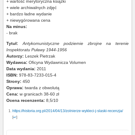
+ wartość merytoryczna książki
+ wiele archiwalnych zdjęć
+ bardzo ładne wydanie
+ niewygórowana cena
Na minus:
- brak
Tytuł:
Antykomunistyczne podziemie zbrojne na terenie
Inspektoratu Puławy 1944-1956
Autorzy:
Leszek Pietrzak
Wydawca:
Oficyna Wydawnicza Volumen
Data wydania:
2011
ISBN:
978-83-7233-015-4
Strony:
450
Oprawa:
twarda z obwolutą
Cena:
w granicach 38-60 zł
Ocena recenzenta:
8,5/10
https://historia.org.pl/2014/04/13/zolnierze-wykleci-j-slaski-recenzja/
[
↩
]