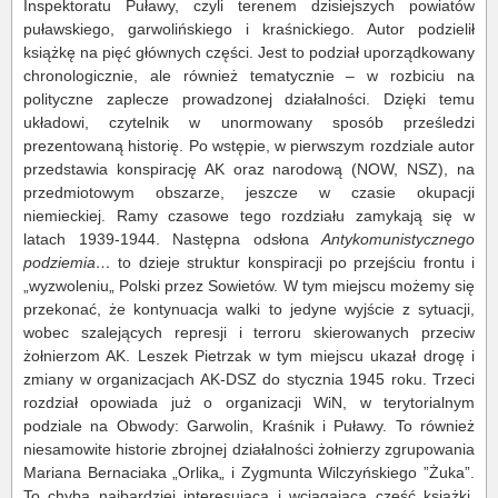
Inspektoratu Puławy, czyli terenem dzisiejszych powiatów
puławskiego, garwolińskiego i kraśnickiego. Autor podzielił
książkę na pięć głównych części. Jest to podział uporządkowany
chronologicznie, ale również tematycznie – w rozbiciu na
polityczne zaplecze prowadzonej działalności. Dzięki temu
układowi, czytelnik w unormowany sposób prześledzi
prezentowaną historię. Po wstępie, w pierwszym rozdziale autor
przedstawia konspirację AK oraz narodową (NOW, NSZ), na
przedmiotowym obszarze, jeszcze w czasie okupacji
niemieckiej. Ramy czasowe tego rozdziału zamykają się w
latach 1939-1944. Następna odsłona
Antykomunistycznego
podziemia…
to dzieje struktur konspiracji po przejściu frontu i
„wyzwoleniu„ Polski przez Sowietów. W tym miejscu możemy się
przekonać, że kontynuacja walki to jedyne wyjście z sytuacji,
wobec szalejących represji i terroru skierowanych przeciw
żołnierzom AK. Leszek Pietrzak w tym miejscu ukazał drogę i
zmiany w organizacjach AK-DSZ do stycznia 1945 roku. Trzeci
rozdział opowiada już o organizacji WiN, w terytorialnym
podziale na Obwody: Garwolin, Kraśnik i Puławy. To również
niesamowite historie zbrojnej działalności żołnierzy zgrupowania
Mariana Bernaciaka „Orlika„ i Zygmunta Wilczyńskiego ”Żuka”.
To chyba najbardziej interesująca i wciągająca część książki.