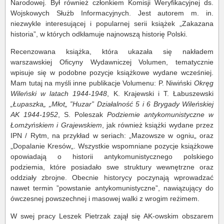
Narodowej. Był również członkiem Komisji Weryfikacyjnej ds.
Wojskowych Służb Informacyjnych. Jest autorem m. in.
niezwykle interesującej i popularnej serii książek „Zakazana
historia”, w których odkłamuje najnowszą historię Polski.
Recenzowana książka, która ukazała się nakładem
warszawskiej Oficyny Wydawniczej Volumen, tematycznie
wpisuje się w podobne pozycje książkowe wydane wcześniej.
Mam tutaj na myśli inne publikacje Volumenu: P. Niwiński
Okręg
Wileński w latach 1944-1948
, K. Krajewski i T. Łabuszewski
„Łupaszka„ „Młot„ ”Huzar” Działalność 5 i 6 Brygady Wileńskiej
AK 1944-1952
, S. Poleszak
Podziemie antykomunistyczne w
Łomżyńskiem i Grajewskiem
, jak również książki wydane przez
IPN / Rytm, na przykład w seriach: „Mazowsze w ogniu„ oraz
„Dopalanie Kresów„. Wszystkie wspomniane pozycje książkowe
opowiadają o historii antykomunistycznego polskiego
podziemia, które posiadało swe struktury wewnętrzne oraz
oddziały zbrojne. Obecnie historycy poczynają wprowadzać
nawet termin ”powstanie antykomunistyczne”, nawiązujący do
ówczesnej powszechnej i masowej walki z wrogim reżimem.
W swej pracy Leszek Pietrzak zajął się AK-owskim obszarem