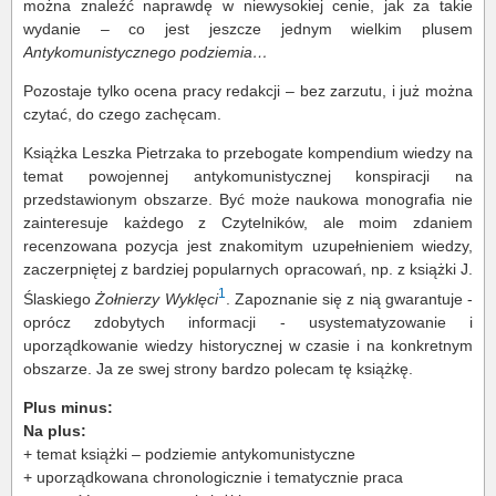
można znaleźć naprawdę w niewysokiej cenie, jak za takie
wydanie – co jest jeszcze jednym wielkim plusem
Antykomunistycznego podziemia…
Pozostaje tylko ocena pracy redakcji – bez zarzutu, i już można
czytać, do czego zachęcam.
Książka Leszka Pietrzaka to przebogate kompendium wiedzy na
temat powojennej antykomunistycznej konspiracji na
przedstawionym obszarze. Być może naukowa monografia nie
zainteresuje każdego z Czytelników, ale moim zdaniem
recenzowana pozycja jest znakomitym uzupełnieniem wiedzy,
zaczerpniętej z bardziej popularnych opracowań, np. z książki J.
1
Ślaskiego
Żołnierzy Wyklęci
. Zapoznanie się z nią gwarantuje -
oprócz zdobytych informacji - usystematyzowanie i
uporządkowanie wiedzy historycznej w czasie i na konkretnym
obszarze. Ja ze swej strony bardzo polecam tę książkę.
Plus minus:
Na plus:
+ temat książki – podziemie antykomunistyczne
+ uporządkowana chronologicznie i tematycznie praca