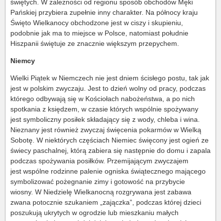
świętych. W zależności od regionu sposób obchodów Męki
Pańskiej przybiera zupełnie inny charakter. Na północy kraju
Święto Wielkanocy obchodzone jest w ciszy i skupieniu,
podobnie jak ma to miejsce w Polsce, natomiast południe
Hiszpanii świętuje ze znacznie większym przepychem.
Niemcy
Wielki Piątek w Niemczech nie jest dniem ścisłego postu, tak jak
jest w polskim zwyczaju. Jest to dzień wolny od pracy, podczas
którego odbywają się w Kościołach nabożeństwa, a po nich
spotkania z księdzem, w czasie których wspólnie spożywany
jest symboliczny posiłek składający się z wody, chleba i wina.
Nieznany jest również zwyczaj święcenia pokarmów w Wielką
Sobotę. W niektórych częściach Niemiec święcony jest ogień ze
świecy paschalnej, którą zabiera się następnie do domu i zapala
podczas spożywania posiłków. Przemijającym zwyczajem
jest wspólne rodzinne palenie ogniska świątecznego mającego
symbolizować pożegnanie zimy i gotowość na przybycie
wiosny. W Niedzielę Wielkanocną rozgrywana jest zabawa
zwana potocznie szukaniem „zajączka”, podczas której dzieci
poszukują ukrytych w ogrodzie lub mieszkaniu małych