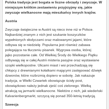
Polska tradycja jest bogata w liczne obrzędy i zwyczaje. W
niniejszym krótkim zestawieniu przyjrzyjmy się, jakie
zwyczaje wielkanocne mają mieszkańcy innych krajów.
Austria
Zwyczaje świąteczne w Austrii są nieco inne niż w Polsce.
Najbardziej znanym z nich jest szukanie koszyczków
wypełnionych słodyczami oraz malowanymi jajami, które
odbywa się w niedzielę. Popularna jest również zabawa
polegająca na tłuczeniu pisanek. Wygrywa osoba, której
jajko pozostanie całe. Od Wielkiej Środy do Wielkiego Piątku
odbywają się w całej Austrii misteria pasyjne oraz wystawiane
szopki wielkopostne. Ulicami miast i wsi przechadzają się
chłopcy z drewnianymi kołatkami mającymi zastępować dźwięk
dzwonów, które rozbrzmią dopiero w sobotę. Jak nakazuje
tradycja, w Wielki Czwartek obowiązuje ścisły post,
obowiązkowo należy jednak zjeść coś zielonego. Wielką
atrakcją są jarmarki wielkanocne. Niektóre z nich, jak wiedeński
Kalvarienbergmarkt, szczycą się ponad 350-letnią tradycją.
Szwecja