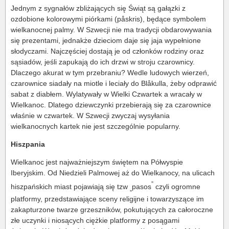
Jednym z sygnałów zbliżających się Świąt są gałązki z
ozdobione kolorowymi piórkami (påskris), będące symbolem
wielkanocnej palmy. W Szwecji nie ma tradycji obdarowywania
się prezentami, jednakże dzieciom daje się jaja wypełnione
słodyczami. Najczęściej dostają je od członków rodziny oraz
sąsiadów, jeśli zapukają do ich drzwi w stroju czarownicy.
Dlaczego akurat w tym przebraniu? Wedle ludowych wierzeń,
czarownice siadały na miotle i leciały do Blåkulla, żeby odprawić
sabat z diabłem. Wylatywały w Wielki Czwartek a wracały w
Wielkanoc. Dlatego dziewczynki przebierają się za czarownice
właśnie w czwartek. W Szwecji zwyczaj wysyłania
wielkanocnych kartek nie jest szczególnie popularny.
Hiszpania
Wielkanoc jest najważniejszym świętem na Półwyspie
Iberyjskim. Od Niedzieli Palmowej aż do Wielkanocy, na ulicach
”
hiszpańskich miast pojawiają się tzw
pasos
czyli ogromne
„
platformy, przedstawiające sceny religijne i towarzyszące im
zakapturzone twarze grzeszników, pokutujących za całoroczne
złe uczynki i niosących ciężkie platformy z posągami