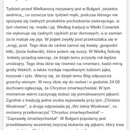
Tydzień przed Wielkanocą nazywany jest w Bułgarii „strastna
sedmica„, co oznacza tzw. tydzień męki, podczas którego nie
spożywa się żadnych produktów pochodzenia zwierzęcego, w
tym również np. masła i jaj. Według tradycji w Wielki Czwartek
nie wykonuje się żadnych ciężkich prac domowych, a w zamian
za to maluje się jaja. W piątek zwykły post przekształca się w
„srogi„ post. Tego dnia do cerkwi zanosi się kwiaty „gospodni
kitki„ (boże bukieciki), które potem się suszy. W Wielką Sobotę
kobiety przędzą wierząc, że dzięki temu przyszły rok będzie
urodzajny. Tego dnia idzie się również na cmentarz, kadzi mirrą
groby bliskich, a także rozdaje napotkanym ludziom jajka,
kozunak i żyto. Wierzy się, że dzięki temu Bóg odpuszcza
grzechy winnym. W nocy idzie się do cerkwi i o godzinie 24:00
duchowni ogłaszają, że Chrystus zmartwychwstał. W tym
momencie wierni zaczynają stukać się pomalowanymi jajkami.
Zgodnie z tradycją jedna osoba wypowiada przy tym „Christos
Woskrese!”, a druga odpowiada jej „Wo istina Woskrese”, co
możemy przetłumaczyć ”Chrystus zmartwychwstał” –
”Zaprawdę zmartwychwstał”. W Bułgarii popularny jest
przedstawiony wcześniej zwyczaj stukania się jajkami, który trwa