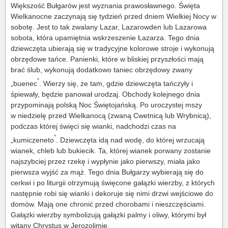
Większość Bułgarów jest wyznania prawosławnego. Święta
Wielkanocne zaczynają się tydzień przed dniem Wielkiej Nocy w
sobotę. Jest to tak zwalany Lazar, Lazarowden lub Lazarowa
sobota, która upamiętnia wskrzeszenie Łazarza. Tego dnia
dziewczęta ubierają się w tradycyjne kolorowe stroje i wykonują
obrzędowe tańce. Panienki, które w bliskiej przyszłości mają
brać ślub, wykonują dodatkowo taniec obrzędowy zwany
”
„buenec
. Wierzy się, że tam, gdzie dziewczęta tańczyły i
śpiewały, będzie panował urodzaj. Obchody kolejnego dnia
przypominają polską Noc Świętojańską. Po uroczystej mszy
w niedzielę przed Wielkanocą (zwaną Cwetnicą lub Wrybnicą),
podczas której święci się wianki, nadchodzi czas na
”
„kumiczeneto
. Dziewczęta idą nad wodę, do której wrzucają
wianek, chleb lub bukiecik. Ta, której wianek porwany zostanie
najszybciej przez rzekę i wypłynie jako pierwszy, miała jako
pierwsza wyjść za mąż. Tego dnia Bułgarzy wybierają się do
cerkwi i po liturgii otrzymują święcone gałązki wierzby, z których
następnie robi się wianki i dekoruje się nimi drzwi wejściowe do
domów. Mają one chronić przed chorobami i nieszczęściami.
Gałązki wierzby symbolizują gałązki palmy i oliwy, którymi był
witany Chrystus w Jerozolimie.