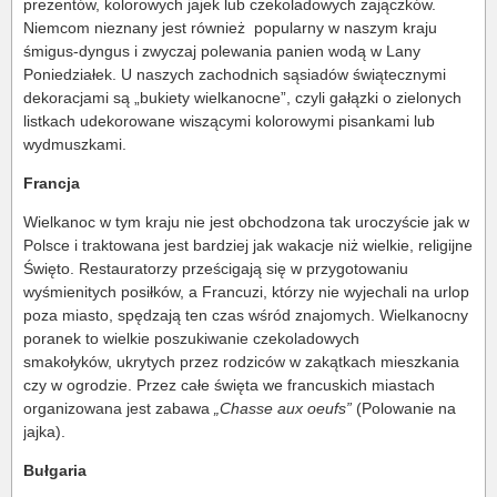
prezentów, kolorowych jajek lub czekoladowych zajączków.
Niemcom nieznany jest również popularny w naszym kraju
śmigus-dyngus i zwyczaj polewania panien wodą w Lany
Poniedziałek. U naszych zachodnich sąsiadów świątecznymi
dekoracjami są „bukiety wielkanocne”, czyli gałązki o zielonych
listkach udekorowane wiszącymi kolorowymi pisankami lub
wydmuszkami.
Francja
Wielkanoc w tym kraju nie jest obchodzona tak uroczyście jak w
Polsce i traktowana jest bardziej jak wakacje niż wielkie, religijne
Święto. Restauratorzy prześcigają się w przygotowaniu
wyśmienitych posiłków, a Francuzi, którzy nie wyjechali na urlop
poza miasto, spędzają ten czas wśród znajomych. Wielkanocny
poranek to wielkie poszukiwanie czekoladowych
smakołyków,
ukrytych przez rodziców w zakątkach mieszkania
czy w ogrodzie. Przez całe święta we francuskich miastach
organizowana jest zabawa
„Chasse aux oeufs”
(Polowanie na
jajka).
Bułgaria