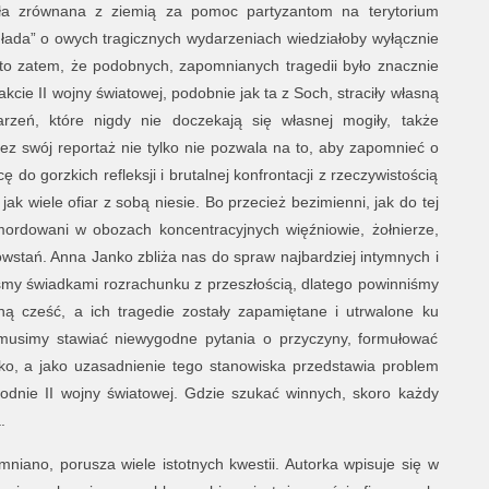
tała zrównana z ziemią za pomoc partyzantom na terytorium
łada” o owych tragicznych wydarzeniach wiedziałoby wyłącznie
to zatem, że podobnych, zapomnianych tragedii było znacznie
akcie II wojny światowej, podobnie jak ta z Soch, straciły własną
rzeń, które nigdy nie doczekają się własnej mogiły, także
z swój reportaż nie tylko nie pozwala na to, aby zapomnieć o
 do gorzkich refleksji i brutalnej konfrontacji z rzeczywistością
k wiele ofiar z sobą niesie. Bo przecież bezimienni, jak do tej
mordowani w obozach koncentracyjnych więźniowie, żołnierze,
powstań. Anna Janko zbliża nas do spraw najbardziej intymnych i
śmy świadkami rozrachunku z przeszłością, dlatego powinniśmy
ą cześć, a ich tragedie zostały zapamiętane i utrwalone ku
 musimy stawiać niewygodne pytania o przyczyny, formułować
ko, a jako uzasadnienie tego stanowiska przedstawia problem
odnie II wojny światowej. Gdzie szukać winnych, skoro każdy
.
niano, porusza wiele istotnych kwestii. Autorka wpisuje się w