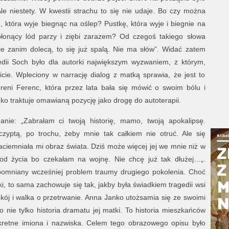
le niestety. W kwestii strachu to się nie udaje. Bo czy można
, która wyje biegnąc na oślep? Pustkę, która wyje i biegnie na
 płonący lód parzy i ziębi zarazem? Od czegoś takiego słowa
ie zanim dolecą, to się już spalą. Nie ma słów”. Widać zatem
edii Soch było dla autorki największym wyzwaniem, z którym,
cie. Wpleciony w narrację dialog z matką sprawia, że jest to
reni Ferenc, która przez lata bała się mówić o swoim bólu i
nko traktuje omawianą pozycję jako drogę do autoterapii.
nie: „Zabrałam ci twoją historię, mamo, twoją apokalipsę.
zyptą, po trochu, żeby mnie tak całkiem nie otruć. Ale się
zaciemniała mi obraz świata. Dziś może więcej jej we mnie niż w
od życia bo czekałam na wojnę. Nie chcę już tak dłużej…„.
omniany wcześniej problem traumy drugiego pokolenia. Choć
i, to sama zachowuje się tak, jakby była świadkiem tragedii wsi
ój i walka o przetrwanie. Anna Janko utożsamia się ze swoimi
 nie tylko historia dramatu jej matki. To historia mieszkańców
kretne imiona i nazwiska. Celem tego obrazowego opisu było