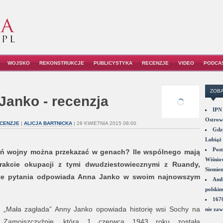
WOJSKO
REKONSTRUKCJE
PUBLICYSTYKA
RECENZJE
VIDEO
PODCA
ZOBA
 Janko - recenzja
IPN 
Ostrowi
CENZJE
|
ALICJA BARTNICKA
| 28 KWIETNIA 2015 08:00
Gdzi
Lubiąż 
Post
eń wojny można przekazać w genach? Ile wspólnego mają
Wiśniow
akcie okupacji z tymi dwudziestowiecznymi z Ruandy,
Siemie
 te pytania odpowiada Anna Janko w swoim najnowszym
Amba
polskim
1670
„Mała zagłada” Anny Janko opowiada historię wsi Sochy na
nie zaw
Zamojszczyźnie, która 1 czerwca 1943 roku została