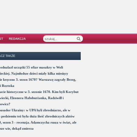
ST
REDAKCJA
CZ TAKŻE
odnalazł szczątki 55 ofiar masakry w Woli
eckiej. Najmłodsze dzieci miały kilka miesięcy
e kręcono 3. sezon 1670? Warszawę zagrały Brzeg,
i Roztoka
acie historyczne w 3. sezonie 1670. Kim byli Korybut
iecki, Eleonora Habsburżanka, Radziwiłł i
nowicz?
sador Ukrainy: w UPA byli zbrodniarze, ale w
 podziemiu też była duża ilość zbrodniczych aktów
, sezon 3 - recenzja. Adamczycha rusza w świat, ale
sze wie, dokąd zmierza