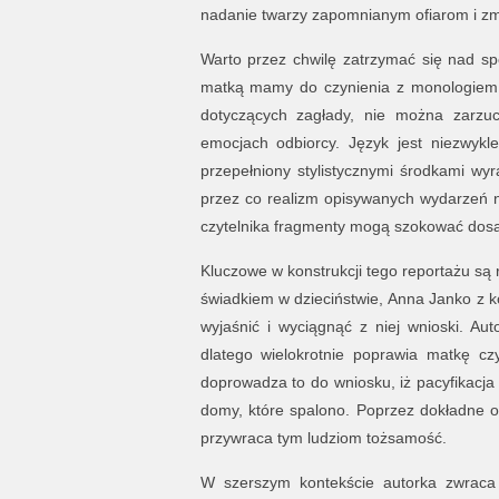
nadanie twarzy zapomnianym ofiarom i zmi
Warto przez chwilę zatrzymać się nad sp
matką mamy do czynienia z monologiem 
dotyczących zagłady, nie można zarzu
emocjach odbiorcy. Język jest niezwykl
przepełniony stylistycznymi środkami wyr
przez co realizm opisywanych wydarzeń n
czytelnika fragmenty mogą szokować dosa
Kluczowe w konstrukcji tego reportażu są r
świadkiem w dzieciństwie, Anna Janko z kol
wyjaśnić i wyciągnąć z niej wnioski. Au
dlatego wielokrotnie poprawia matkę cz
doprowadza to do wniosku, iż pacyfikacja
domy, które spalono. Poprzez dokładne o
przywraca tym ludziom tożsamość.
W szerszym kontekście autorka zwraca