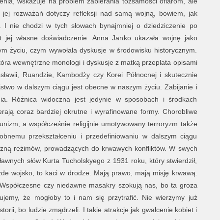
enia, wskazuje na problem zabierania tożsamości ofiarom, ale
o jej rozważań dotyczy refleksji nad samą wojną, bowiem, jak
. I nie chodzi w tych słowach bynajmniej o dziedziczenie po
t jej własne doświadczenie. Anna Janko ukazała wojnę jako
ym życiu, czym wywołała dyskusje w środowisku historycznym.
która wewnętrzne monologi i dyskusje z matką przeplata opisami
sławii, Ruandzie, Kambodży czy Korei Północnej i skutecznie
stwo w dalszym ciągu jest obecne w naszym życiu. Zabijanie i
ia. Różnica widoczna jest jedynie w sposobach i środkach
rają coraz bardziej okrutne i wyrafinowane formy. Chorobliwe
munizm, a współcześnie religijnie umotywowany terroryzm także
obnemu przekształceniu i przedefiniowaniu w dalszym ciągu
iczną reżimów, prowadzących do krwawych konfliktów. W swych
wnych słów Kurta Tucholskyego z 1931 roku, który stwierdził,
żde wojsko, to kaci w drodze. Mają prawo, mają misję krwawą.
mi. Współczesne czy niedawne masakry szokują nas, bo ta groza
ujemy, że mogłoby to i nam się przytrafić. Nie wierzymy już
orii, bo ludzie zmądrzeli. I takie atrakcje jak gwałcenie kobiet i