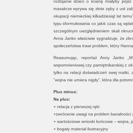
rozbijanie dzieci o ścianę miałyby pó
masakrze wyrywa się złote zęby z ust zabi
okupacji niemieckiej kilkadziesiąt lat tem
typu sformułowania co jakiś czas są wpla
szczególnym uwzględnieniem skali okruci
Anna Janko właściwie sygnalizuje, że zbr
społeczeństwa trawi problem, który Hannah
Reasumując, reportaż Anny Janko „Mał
wspomnieniowej czy pamiętnikarskiej z okre
tylko na relacji doświadczeń swej matki, 
”wojna nie umiera nigdy”, która dla potomn
Plus minus:
Na plus:
+ relacja z pierwszej ręki
+zwrócenie uwagi na problem banalności 
+ wartościowe wnioski końcowe – wojna, ja
+ bogaty materiał ilustracyjny