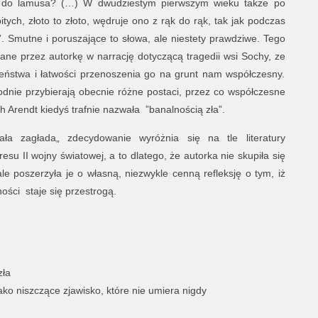
jść do lamusa? (…) W dwudziestym pierwszym wieku także po
tych, złoto to złoto, wędruje ono z rąk do rąk, tak jak podczas
u”. Smutne i poruszające to słowa, ale niestety prawdziwe. Tego
tane przez autorkę w narrację dotyczącą tragedii wsi Sochy, ze
eństwa i łatwości przenoszenia go na grunt nam współczesny.
odnie przybierają obecnie różne postaci, przez co współczesne
 Arendt kiedyś trafnie nazwała ”banalnością zła”.
a zagłada„ zdecydowanie wyróżnia się na tle literatury
su II wojny światowej, a to dlatego, że autorka nie skupiła się
ale poszerzyła je o własną, niezwykle cenną refleksję o tym, iż
ości staje się przestrogą.
zła
ko niszczące zjawisko, które nie umiera nigdy