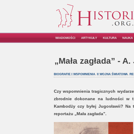
WIADOMOŚCI
ARTYKUŁY
KULTURA
NAUKA
„Mała zagłada” - A.
BIOGRAFIE I WSPOMNIENIA
,
II WOJNA ŚWIATOWA
,
RE
Czy wspomnienia tragicznych wydarz
zbrodnie dokonane na ludności w tr
Kambodży czy byłej Jugosławii? Na
reportażu „Mała zagłada”.