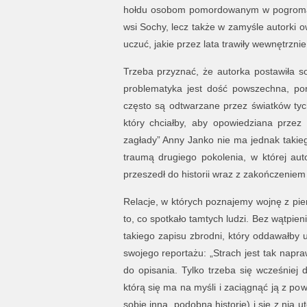
hołdu osobom pomordowanym w pogromach,
wsi Sochy, lecz także w zamyśle autorki o
uczuć, jakie przez lata trawiły wewnętrzn
Trzeba przyznać, że autorka postawiła so
problematyka jest dość powszechna, pon
często są odtwarzane przez światków tych
który chciałby, aby opowiedziana przez 
zagłady” Anny Janko nie ma jednak takie
traumą drugiego pokolenia, w której au
przeszedł do historii wraz z zakończeniem 
Relacje, w których poznajemy wojnę z pie
to, co spotkało tamtych ludzi. Bez wątpien
takiego zapisu zbrodni, który oddawałby 
swojego reportażu: „Strach jest tak napra
do opisania. Tylko trzeba się wcześniej
którą się ma na myśli i zaciągnąć ją z p
sobie inną, podobną historię) i się z nią