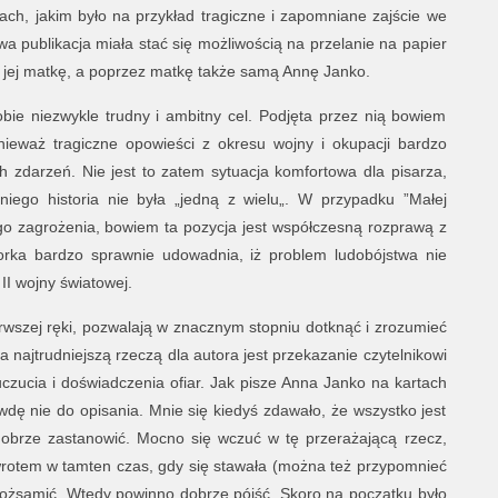
 jakim było na przykład tragiczne i zapomniane zajście we
wa publikacja miała stać się możliwością na przelanie na papier
ie jej matkę, a poprzez matkę także samą Annę Janko.
bie niezwykle trudny i ambitny cel. Podjęta przez nią bowiem
ieważ tragiczne opowieści z okresu wojny i okupacji bardzo
 zdarzeń. Nie jest to zatem sytuacja komfortowa dla pisarza,
niego historia nie była „jedną z wielu„. W przypadku ”Małej
go zagrożenia, bowiem ta pozycja jest współczesną rozprawą z
torka bardzo sprawnie udowadnia, iż problem ludobójstwa nie
II wojny światowej.
rwszej ręki, pozwalają w znacznym stopniu dotknąć i zrozumieć
ia najtrudniejszą rzeczą dla autora jest przekazanie czytelnikowi
uczucia i doświadczenia ofiar. Jak pisze Anna Janko na kartach
wdę nie do opisania. Mnie się kiedyś zdawało, że wszystko jest
 dobrze zastanowić. Mocno się wczuć w tę przerażającą rzecz,
owrotem w tamten czas, gdy się stawała (można też przypomnieć
 utożsamić. Wtedy powinno dobrze pójść. Skoro na początku było