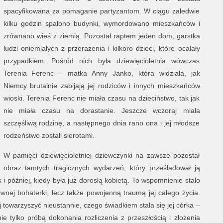
spacyfikowana za pomaganie partyzantom. W ciągu zaledwie
kilku godzin spalono budynki, wymordowano mieszkańców i
zrównano wieś z ziemią. Pozostał raptem jeden dom, garstka
ludzi oniemiałych z przerażenia i kilkoro dzieci, które ocalały
przypadkiem. Pośród nich była dziewięcioletnia wówczas
Terenia Ferenc – matka Anny Janko, która widziała, jak
Niemcy brutalnie zabijają jej rodziców i innych mieszkańców
wioski. Terenia Ferenc nie miała czasu na dzieciństwo, tak jak
nie miała czasu na dorastanie. Jeszcze wczoraj miała
szczęśliwą rodzinę, a następnego dnia rano ona i jej młodsze
rodzeństwo zostali sierotami.
W pamięci dziewięcioletniej dziewczynki na zawsze pozostał
obraz tamtych tragicznych wydarzeń, który prześladował ją
 i później, kiedy była już dorosłą kobietą. To wspomnienie stało
wnej bohaterki, lecz także powojenną traumą jej całego życia.
jej towarzyszyć nieustannie, czego świadkiem stała się jej córka –
e tylko próbą dokonania rozliczenia z przeszłością i złożenia