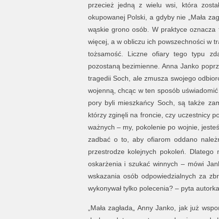
przecież jedną z wielu wsi, która zos
okupowanej Polski, a gdyby nie „Mała zag
wąskie grono osób. W praktyce oznacza 
więcej, a w obliczu ich powszechności w tr
tożsamość. Liczne ofiary tego typu zda
pozostaną bezimienne. Anna Janko poprze
tragedii Soch, ale zmusza swojego odbiorcę
wojenną, chcąc w ten sposób uświadomić ja
pory byli mieszkańcy Soch, są także za
którzy zginęli na froncie, czy uczestnicy 
ważnych – my, pokolenie po wojnie, jeste
zadbać o to, aby ofiarom oddano należn
przestrodze kolejnych pokoleń. Dlatego
oskarżenia i szukać winnych – mówi Jan
wskazania osób odpowiedzialnych za zbr
wykonywał tylko polecenia? – pyta autorka
„Mała zagłada„ Anny Janko, jak już wspom