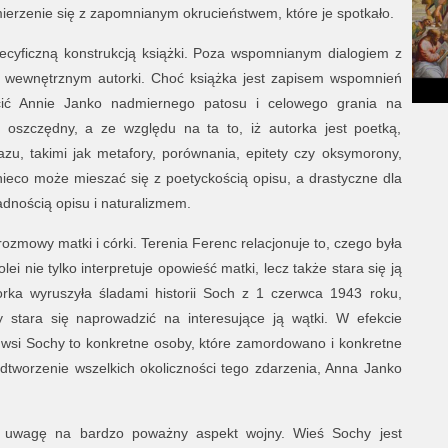
erzenie się z zapomnianym okrucieństwem, które je spotkało.
ecyficzną konstrukcją książki. Poza wspomnianym dialogiem z
wewnętrznym autorki. Choć książka jest zapisem wspomnień
cić Annie Janko nadmiernego patosu i celowego grania na
e oszczędny, a ze względu na ta to, iż autorka jest poetką,
azu, takimi jak metafory, porównania, epitety czy oksymorony,
ieco może mieszać się z poetyckością opisu, a drastyczne dla
dnością opisu i naturalizmem.
ozmowy matki i córki. Terenia Ferenc relacjonuje to, czego była
ei nie tylko interpretuje opowieść matki, lecz także stara się ją
torka wyruszyła śladami historii Soch z 1 czerwca 1943 roku,
y stara się naprowadzić na interesujące ją wątki. W efekcie
 wsi Sochy to konkretne osoby, które zamordowano i konkretne
dtworzenie wszelkich okoliczności tego zdarzenia, Anna Janko
 uwagę na bardzo poważny aspekt wojny. Wieś Sochy jest