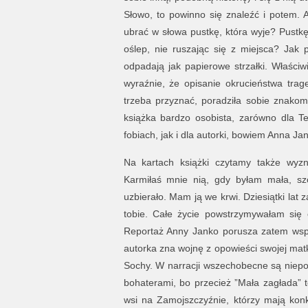
Słowo, to powinno się znaleźć i potem. A
ubrać w słowa pustkę, która wyje? Pustkę
oślep, nie ruszając się z miejsca? Jak
odpadają jak papierowe strzałki. Właściw
wyraźnie, że opisanie okrucieństwa trag
trzeba przyznać, poradziła sobie znakomi
książka bardzo osobista, zarówno dla Te
fobiach, jak i dla autorki, bowiem Anna Ja
Na kartach książki czytamy także wyzna
Karmiłaś mnie nią, gdy byłam mała, szc
uzbierało. Mam ją we krwi. Dziesiątki lat 
tobie. Całe życie powstrzymywałam się 
Reportaż Anny Janko porusza zatem wsp
autorka zna wojnę z opowieści swojej matk
Sochy. W narracji wszechobecne są niepok
bohaterami, bo przecież ”Mała zagłada” to
wsi na Zamojszczyźnie, którzy mają kon