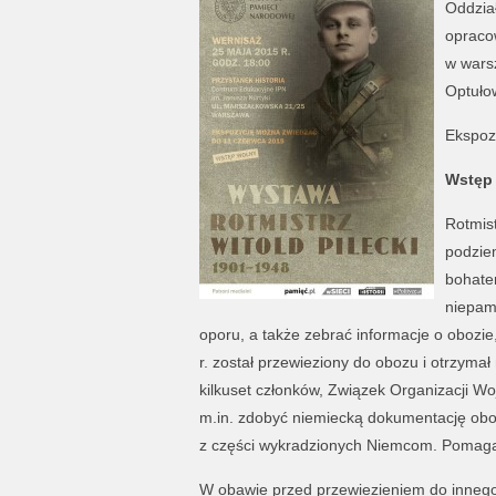
Oddzia
opracow
w warsz
Optułow
Ekspoz
Wstęp
Rotmist
podziem
bohate
niepam
oporu, a także zebrać informacje o obozi
r. został przewieziony do obozu i otrzyma
kilkuset członków, Związek Organizacji 
m.in. zdobyć niemiecką dokumentację oboz
z części wykradzionych Niemcom. Pomagał
W obawie przed przewiezieniem do innego 