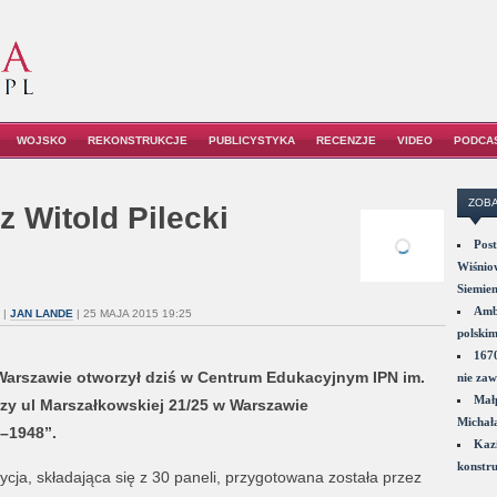
WOJSKO
REKONSTRUKCJE
PUBLICYSTYKA
RECENZJE
VIDEO
PODCA
ZOBA
 Witold Pilecki
Post
Wiśniow
Siemie
Amba
|
JAN LANDE
| 25 MAJA 2015 19:25
polskim
1670
Warszawie otworzył dziś w Centrum Edukacyjnym IPN im.
nie zaw
Małp
rzy ul Marszałkowskiej 21/25 w Warszawie
Michał
1–1948”.
Kazi
konstru
cja, składająca się z 30 paneli, przygotowana została przez