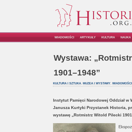
WIADOMOŚCI
ARTYKUŁY
KULTURA
NAUKA
Wystawa: „Rotmistrz
1901–1948”
KULTURA I SZTUKA
,
MUZEA I WYSTAWY
,
WIADOMOŚCI
Instytut Pamięci Narodowej Oddział w 
Janusza Kurtyki Przystanek Historia, p
wystawę „Rotmistrz Witold Pilecki 190
Ekspozy