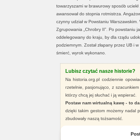
towarzyszami w brawurowy sposób uciekł 
awansował do stopnia rotmistrza. Angażowa
czynny udział w Powstaniu Warszawskim. W
Zgrupowania „Chrobry II”. Po powstaniu ja
oddelegowany do kraju, by dla rządu udo
podziemnym. Został złapany przez UB i w
śmierć, wyrok wykonano.
Lubisz czytać nasze historie?
Na historia.org.pl codziennie opowia
rzetelnie, pasjonująco, z szacunkiem
którzy chcą jej słuchać i ją wspierać.
Postaw nam wirtualną kawę - to da
dzięki takim gestom możemy nadal pi
zbudowały naszą tożsamość.
Pos