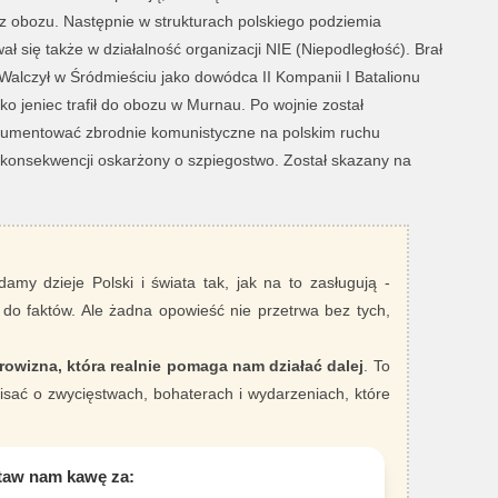
z obozu. Następnie w strukturach polskiego podziemia
ł się także w działalność organizacji NIE (Niepodległość). Brał
alczył w Śródmieściu jako dowódca II Kompanii I Batalionu
ko jeniec trafił do obozu w Murnau. Po wojnie został
kumentować zbrodnie komunistyczne na polskim ruchu
 konsekwencji oskarżony o szpiegostwo. Został skazany na
damy dzieje Polski i świata tak, jak na to zasługują -
 do faktów. Ale żadna opowieść nie przetrwa bez tych,
rowizna, która realnie pomaga nam działać dalej
. To
sać o zwycięstwach, bohaterach i wydarzeniach, które
taw nam kawę za: