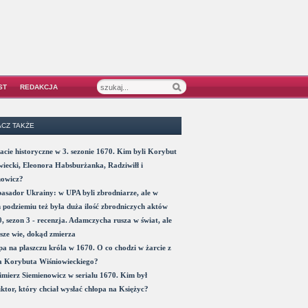
ST
REDAKCJA
CZ TAKŻE
acie historyczne w 3. sezonie 1670. Kim byli Korybut
iecki, Eleonora Habsburżanka, Radziwiłł i
nowicz?
sador Ukrainy: w UPA byli zbrodniarze, ale w
 podziemiu też była duża ilość zbrodniczych aktów
, sezon 3 - recenzja. Adamczycha rusza w świat, ale
sze wie, dokąd zmierza
a na płaszczu króla w 1670. O co chodzi w żarcie z
a Korybuta Wiśniowieckiego?
mierz Siemienowicz w serialu 1670. Kim był
ktor, który chciał wysłać chłopa na Księżyc?