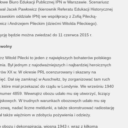
łowe Biuro Edukacji Publicznej IPN w Warszawie. Scenariusz
ał Jacek Pawłowicz (kierownik Referatu Edukacji Historycznej
awskim oddziale IPN) we współpracy z Zofią Pilecką-
icz i Andrzejem Pileckim (dziećmi Witolda Pileckiego).
ycję będzie można zwiedzać do 11 czerwca 2015 r.
 wolny
rz Witold Pilecki to jeden z największych bohaterów polskiego
ia. Był jednym z najodważniejszych i najbardziej heroicznych
rów XX w. W okresie PRL ocenzurowany i skazany na
ięć. Dał się zamknąć w Auschwitz, by zorganizować tam ruch
e, które miał przekazać do rządu w Londynie. We wrześniu 1940
ł numer 4859. Wewnątrz obozu udało mu się utworzyć, liczący
Wojskowych. W trudnych warunkach obozowych udało mu się
ową, nadać liczne meldunki, a także skonstruować radiostację
 także więźniom w zdobyciu pożywienia i odzieży.
obozu i dekonspiracją, wiosną 1943 r. wraz z kilkoma