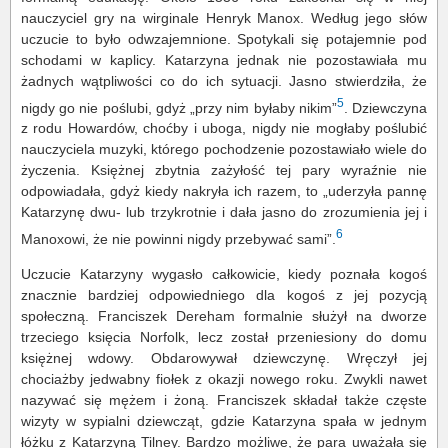
nauczyciel gry na wirginale Henryk Manox. Według jego słów
uczucie to było odwzajemnione. Spotykali się potajemnie pod
schodami w kaplicy. Katarzyna jednak nie pozostawiała mu
żadnych wątpliwości co do ich sytuacji. Jasno stwierdziła, że
5
nigdy go nie poślubi, gdyż „przy nim byłaby nikim”
. Dziewczyna
z rodu Howardów, choćby i uboga, nigdy nie mogłaby poślubić
nauczyciela muzyki, którego pochodzenie pozostawiało wiele do
życzenia. Księżnej zbytnia zażyłość tej pary wyraźnie nie
odpowiadała, gdyż kiedy nakryła ich razem, to „uderzyła pannę
Katarzynę dwu- lub trzykrotnie i dała jasno do zrozumienia jej i
6
Manoxowi, że nie powinni nigdy przebywać sami”.
Uczucie Katarzyny wygasło całkowicie, kiedy poznała kogoś
znacznie bardziej odpowiedniego dla kogoś z jej pozycją
społeczną. Franciszek Dereham formalnie służył na dworze
trzeciego księcia Norfolk, lecz został przeniesiony do domu
księżnej wdowy. Obdarowywał dziewczynę. Wręczył jej
chociażby jedwabny fiołek z okazji nowego roku. Zwykli nawet
nazywać się mężem i żoną. Franciszek składał także częste
wizyty w sypialni dziewcząt, gdzie Katarzyna spała w jednym
łóżku z Katarzyną Tilney. Bardzo możliwe, że para uważała się