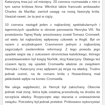
Katarzyną trwa już od miesięcy. 20 czerwca rozmawiała z nim o
tym sama królowa Anna. Wkrótce także francuski ambasador
Charles de Marillac zwrócił uwagę na nową faworytę króla.
Uważał nawet, że ta jest w ciąży.
10 czerwca nastąpił jeden z najbardziej spektakularnych i
tajemniczych upadków w okresie panowania Henryka VIII. Na
posiedzeniu Tajnej Rady aresztowany został Tomasz Cromwell,
od wielu lat najbardziej wpływowy człowiek w Anglii. Był on
razem z arcybiskupem Cranmerem jednym z najbardziej
zagorzałych zwolenników reformacji. Z tego powodu jego
upadek wiąże się z sukcesem stronnictwa katolickiego, którego
przedstawicielem był książę Norfolk, stryj Katarzyny. Dlatego też
czasem łączy się upadek Cromwella właśnie ze związkiem
Henryka i Katarzyny oraz wpływem jej stryja na władcę. Trudno
jednak ocenić, na ile romans króla z Howardówną miał
jakikolwiek wpływ na koniec Cromwella.
Nie ulega wątpliwości, że Henryk był zakochany. Obecnie
jednak miał żonę, która była ostatnią przeszkodą na drodze do
szczęścia władcy. Rozpoczęto więc starania o unieważnienie
związku. Potrzebny był jednak pretekst. Próbowano wykorzystać