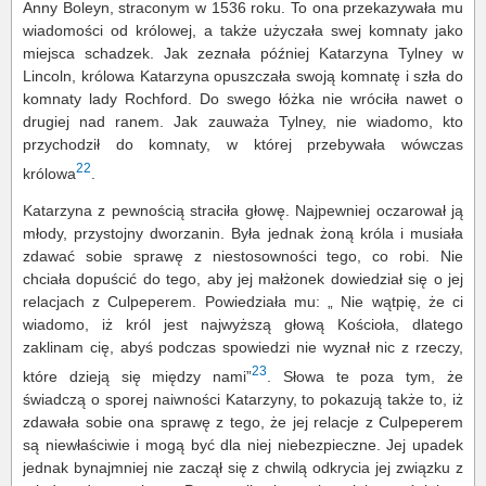
Anny Boleyn, straconym w 1536 roku. To ona przekazywała mu
wiadomości od królowej, a także użyczała swej komnaty jako
miejsca schadzek. Jak zeznała później Katarzyna Tylney w
Lincoln, królowa Katarzyna opuszczała swoją komnatę i szła do
komnaty lady Rochford. Do swego łóżka nie wróciła nawet o
drugiej nad ranem. Jak zauważa Tylney, nie wiadomo, kto
przychodził do komnaty, w której przebywała wówczas
22
królowa
.
Katarzyna z pewnością straciła głowę. Najpewniej oczarował ją
młody, przystojny dworzanin. Była jednak żoną króla i musiała
zdawać sobie sprawę z niestosowności tego, co robi. Nie
chciała dopuścić do tego, aby jej małżonek dowiedział się o jej
relacjach z Culpeperem. Powiedziała mu: „ Nie wątpię, że ci
wiadomo, iż król jest najwyższą głową Kościoła, dlatego
zaklinam cię, abyś podczas spowiedzi nie wyznał nic z rzeczy,
23
które dzieją się między nami”
. Słowa te poza tym, że
świadczą o sporej naiwności Katarzyny, to pokazują także to, iż
zdawała sobie ona sprawę z tego, że jej relacje z Culpeperem
są niewłaściwie i mogą być dla niej niebezpieczne. Jej upadek
jednak bynajmniej nie zaczął się z chwilą odkrycia jej związku z