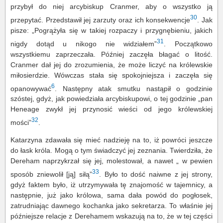
przybył do niej arcybiskup Cranmer, aby o wszystko ją
30
przepytać. Przedstawił jej zarzuty oraz ich konsekwencje
. Jak
pisze: „Pogrążyła się w takiej rozpaczy i przygnębieniu, jakich
31
nigdy dotąd u nikogo nie widziałem”
. Początkowo
wszystkiemu zaprzeczała. Później zaczęła błagać o litość.
Cranmer dał jej do zrozumienia, że może liczyć na królewskie
miłosierdzie. Wówczas stała się spokojniejsza i zaczęła się
6
opanowywać
. Następny atak smutku nastąpił o godzinie
szóstej, gdyż, jak powiedziała arcybiskupowi, o tej godzinie „pan
Heneage zwykł jej przynosić wieści od jego królewskiej
32
mości”
.
Katarzyna zdawała się mieć nadzieję na to, iż powróci jeszcze
do łask króla. Mogą o tym świadczyć jej zeznania. Twierdziła, że
Dereham naprzykrzał się jej, molestował, a nawet „ w pewien
33
sposób zniewolił [ją] siłą”
. Było to dość naiwne z jej strony,
gdyż faktem było, iż utrzymywała tę znajomość w tajemnicy, a
następnie, już jako królowa, sama dała powód do pogłosek,
zatrudniając dawnego kochanka jako sekretarza. To właśnie jej
późniejsze relacje z Derehamem wskazują na to, że w tej części