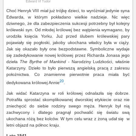
Edward VI Tudor
Choć Henryk VIII miał już trójkę dzieci, to wyróżniał jedynie syna
Edwarda, w którym pokładano wielkie nadzieje. Nic więc
dziwnego, że dla zabezpieczenia sukcesji potrzebny był kolejny
królewski syn. Od młodej królowej bez wątpienia wymagano, by
urodziła księcia Yorku. Już przed ślubem królewskiej pary
pojawiały się pogłoski, jakoby ukochana władcy była w ciąży.
Jak się okazało były one bezpodstawne. Symboliczne wydaje
się zadedykowanie nowej królowej przez Richarda Jonasa jego
dzieła
The Byrthe of Mankind -
Narodziny Ludzkości, właśnie
Katarzyny. Dzieło to było pierwszą angielską pracą z zakresu
położnictwa. Co znamienne pierwotnie praca miała być
20
dedykowana królowej Annie
.
Jak widać Katarzyna w roli królowej odnalazła się dobrze.
Potrafiła sprostać skomplikowanej dworskiej etykiecie oraz nie
zniechęcić do siebie rodziny swego męża. Henryk był nią
zachwycony i dlatego pragnął pochwalić się światu swą
ukochana różą bez kolców. W tym celu wraz z żoną udał się w
letni objazd na północ kraju.
Lato 1541