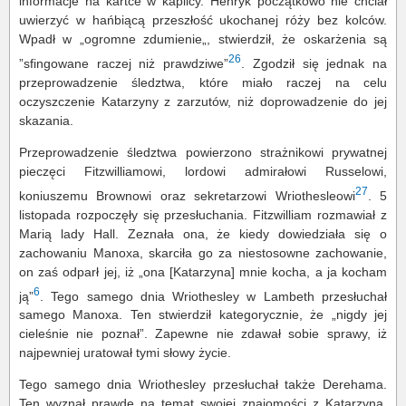
informacje na kartce w kaplicy. Henryk początkowo nie chciał
uwierzyć w hańbiącą przeszłość ukochanej róży bez kolców.
Wpadł w „ogromne zdumienie„, stwierdził, że oskarżenia są
26
”sfingowane raczej niż prawdziwe”
. Zgodził się jednak na
przeprowadzenie śledztwa, które miało raczej na celu
oczyszczenie Katarzyny z zarzutów, niż doprowadzenie do jej
skazania.
Przeprowadzenie śledztwa powierzono strażnikowi prywatnej
pieczęci Fitzwilliamowi, lordowi admirałowi Russelowi,
27
koniuszemu Brownowi oraz sekretarzowi Wriothesleowi
. 5
listopada rozpoczęły się przesłuchania. Fitzwilliam rozmawiał z
Marią lady Hall. Zeznała ona, że kiedy dowiedziała się o
zachowaniu Manoxa, skarciła go za niestosowne zachowanie,
on zaś odparł jej, iż „ona [Katarzyna] mnie kocha, a ja kocham
6
ją”
. Tego samego dnia Wriothesley w Lambeth przesłuchał
samego Manoxa. Ten stwierdził kategorycznie, że „nigdy jej
cieleśnie nie poznał”. Zapewne nie zdawał sobie sprawy, iż
najpewniej uratował tymi słowy życie.
Tego samego dnia Wriothesley przesłuchał także Derehama.
Ten wyznał prawdę na temat swojej znajomości z Katarzyną.