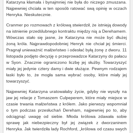
Katarzyna kłamała i bynajmniej nie była do niczego zmuszana.
Najpewniej chciała w ten sposób ratować swą opinię w oczach
Henryka. Nieskutecznie.
Cranmer po rozmowach z królową stwierdził, że istnieją dowody
na istnienie przedślubnego kontraktu między nią a Derehamem.
Wówczas stało się jasne, że Katarzyna nie może być dłużej
żoną króla. Najprawdopodobniej Henryk nie chciał jej śmierci.
Pragnął unieważnić małżeństwo i odesłać byłą żonę z dworu. 11
listopada podjęto decyzję o przeprowadzce Katarzyny do pałacu
w Syon. Znacznie ograniczono liczbę jej służby. Towarzyszyć
miały jej jedynie cztery damy i dwie służące. Pewnym rodzajem
łaski było to, że mogła sama wybrać osoby, które miały jej
towarzyszyć.
Najpewniej Katarzyna uratowałaby życie, gdyby nie wyszły na
jaw jej relacje z Tomaszem Culpeperem, które miały miejsce w
czasie trwania małżeństwa z królem. Jako pierwszy wspomniał
o tym podczas przesłuchań Dereham, najpewniej po to, aby
odciągnąć uwagę od siebie. Młoda królowa zdawała sobie
sprawę jak niebezpieczny był jej związek z dworzaninem
Henryka. Jak twierdziła lady Rochford, „królowa od czasu swych