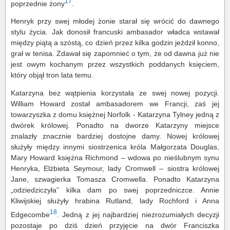
17
poprzednie żony
.
Henryk przy swej młodej żonie starał się wrócić do dawnego
stylu życia. Jak donosił francuski ambasador władca wstawał
między piątą a szóstą, co dzień przez kilka godzin jeździł konno,
grał w tenisa. Zdawał się zapomnieć o tym, że od dawna już nie
jest owym kochanym przez wszystkich poddanych księciem,
który objął tron lata temu.
Katarzyna bez wątpienia korzystała ze swej nowej pozycji.
William Howard został ambasadorem we Francji, zaś jej
towarzyszka z domu księżnej Norfolk - Katarzyna Tylney jedną z
dwórek królowej. Ponadto na dworze Katarzyny miejsce
znalazły znacznie bardziej dostojne damy. Nowej królowej
służyły między innymi siostrzenica króla Małgorzata Douglas,
Mary Howard księżna Richmond – wdowa po nieślubnym synu
Henryka, Elżbieta Seymour, lady Cromwell – siostra królowej
Jane, szwagierka Tomasza Cromwella. Ponadto Katarzyna
„odziedziczyła” kilka dam po swej poprzedniczce. Annie
Kliwijskiej służyły hrabina Rutland, lady Rochford i Anna
18
Edgecombe
. Jedną z jej najbardziej niezrozumiałych decyzji
pozostaje po dziś dzień przyjęcie na dwór Franciszka