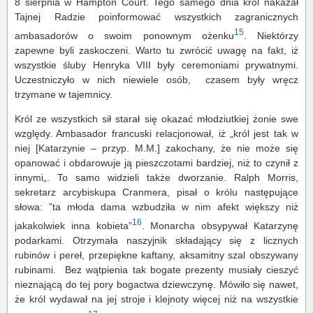
8 sierpnia w Hampton Court. Tego samego dnia król nakazał
Tajnej Radzie poinformować wszystkich zagranicznych
15
ambasadorów o swoim ponownym ożenku
. Niektórzy
zapewne byli zaskoczeni. Warto tu zwrócić uwagę na fakt, iż
wszystkie śluby Henryka VIII były ceremoniami prywatnymi.
Uczestniczyło w nich niewiele osób, czasem były wręcz
trzymane w tajemnicy.
Król ze wszystkich sił starał się okazać młodziutkiej żonie swe
względy. Ambasador francuski relacjonował, iż „król jest tak w
niej [Katarzynie – przyp. M.M.] zakochany, że nie może się
opanować i obdarowuje ją pieszczotami bardziej, niż to czynił z
innymi„. To samo widzieli także dworzanie. Ralph Morris,
sekretarz arcybiskupa Cranmera, pisał o królu następujące
słowa: ”ta młoda dama wzbudziła w nim afekt większy niż
16
jakakolwiek inna kobieta”
. Monarcha obsypywał Katarzynę
podarkami. Otrzymała naszyjnik składający się z licznych
rubinów i pereł, przepiękne kaftany, aksamitny szal obszywany
rubinami. Bez wątpienia tak bogate prezenty musiały cieszyć
nieznającą do tej pory bogactwa dziewczynę. Mówiło się nawet,
że król wydawał na jej stroje i klejnoty więcej niż na wszystkie