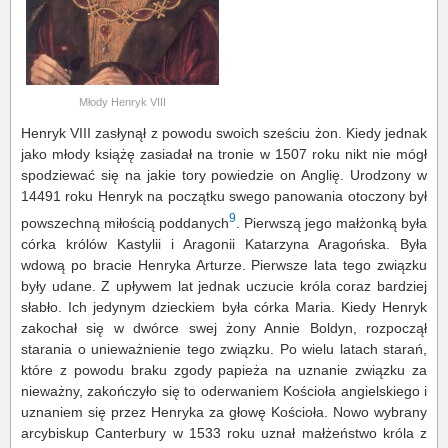
Młody Henryk VIII
Henryk VIII zasłynął z powodu swoich sześciu żon. Kiedy jednak
jako młody książę zasiadał na tronie w 1507 roku nikt nie mógł
spodziewać się na jakie tory powiedzie on Anglię. Urodzony w
14491 roku Henryk na początku swego panowania otoczony był
9
powszechną miłością poddanych
. Pierwszą jego małżonką była
córka królów Kastylii i Aragonii Katarzyna Aragońska. Była
wdową po bracie Henryka Arturze. Pierwsze lata tego związku
były udane. Z upływem lat jednak uczucie króla coraz bardziej
słabło. Ich jedynym dzieckiem była córka Maria. Kiedy Henryk
zakochał się w dwórce swej żony Annie Boldyn, rozpoczął
starania o unieważnienie tego związku. Po wielu latach starań,
które z powodu braku zgody papieża na uznanie związku za
nieważny, zakończyło się to oderwaniem Kościoła angielskiego i
uznaniem się przez Henryka za głowę Kościoła. Nowo wybrany
arcybiskup Canterbury w 1533 roku uznał małżeństwo króla z