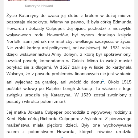
Katarzyna Howard
Życie Katarzyny do czasu jej ślubu z królem w dużej mierze
pozostaje nieodkryte. Wiemy na pewno, iż była córką Edmunda
Howarda i Jokasty Culpeper. Jej ojciec pochodził z niezwykle
wpływowego rodu Howardów, był synem drugiego księcia
Norfolk, sam jednak nie miał zbyt wielkiego szczęścia w życiu.
Nie zrobił kariery ani politycznej, ani wojskowej. W 1531 roku,
dzięki wstawiennictwu Anny Boleyn, z którą był spokrewniony,
uzyskał posadę komendanta w Calais. Mimo to wciąż musiał
borykać się z długami. W 1527 żalił się w liście do kardynała
Wolseya, że z powodu problemów finansowych nie jest w stanie
1
ani wyjechać za granicę, ani wrócić do domu
. Około 1515
poślubił wdowę po Ralphie Lengh Jokastę. To właśnie z tego
związku urodziła się Katarzyna. W 1539 został zwolniony z
posady i wkrótce potem zmarł.
Jej matka Jokasta Culpeper pochodziła z wpływowej rodziny z
Kent. Była córką Richarda Culpepera z Aylesford. Z pierwszego
małżeństwa miała pięcioro dzieci. Były one wychowywane
razem z potomstwem Howarda, których również urodziła