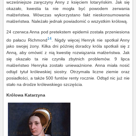
wcześniejsze zaręczyny Anny z księciem lotaryńskim. Jak się
okazało, kwestia ta nie mogła być powodem zerwania
małżeństwa. Wówczas wykorzystano fakt nieskonsumowania
małżeństwa. Należało jednak powiadomić o wszystkim królową.
24 czerwca Anna pod pretekstem epidemii została przeniesiona
14
do pałacu Richmond
. Nigdy więcej Henryk nie spotkał Anny
jako swojej żony. Kilka dni później doradcy króla spotkali się z
Anną, aby omówić z nią kwestię rozwiązania małżeństwa. Jak
się okazało ta nie czyniła zbytnich problemów. 9 lipca
małżeństwo Henryka zostało unieważnione. Anna miała nosić
odtąd tytuł królewskiej siostry. Otrzymała liczne ziemie oraz
posiadłości, a także 500 funtów renty rocznie. Odtąd nic już nie
stało na drodze królewskiego szczęścia.
Królowa Katarzyna