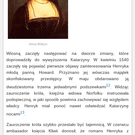
Anna Boleyn
Wiosną zaczęły następować na dworze zmiany, które
doprowadziły do wywyższenia Katarzyny. W kwietniu 1540
zaczęły się pojawiać pierwsze objawy zainteresowania Henryka
młodą panną Howard. Przyznano jej wówczas majątek
skonfiskowany przestępcy. W maju obdarowano ją
12
dwudziestoma trzema jedwabnymi podszewkami
. Widząc
zauroczenie króla, księżna wdowa Norfolku instruowała
podopieczną, w jaki sposób powinna zachowywać się względem
władcy. Henryk miał ponoć nawet odwiedzać Katarzynę
13
nocami
.
Zauroczenie króla szybko przestało być tajemnicą. W czerwcu
ambasador księcia Kliwii donosił, że romans Henryka z