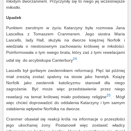
młodym dworzaninem. Przyczyniły się to niego jej wcześniejsze
miłostki.
Upadek
Punktem zwrotnym w życiu Katarzyny była rozmowa Jana
Lascellsa z Tomaszem Cranmerem. Jego siostra Maria
Lascells, lady Hall, służyła na dworze księżnej Norfolk i
wiedziała o niestosownym zachowaniu królowej w młodości.
Poinformowała o tym swego brata, który zaś z tymi rewelacjami
24
udał się do arcybiskupa Canterbury
.
Lascells był gorliwym zwolennikiem reformacji. Pięć lat później
miał zresztą zostać spalony na stosie jako heretyk. Książę
Norfolk jako zwolennik katolicyzmu stanowił dla niego
zagrożenie. Być może więc przedstawienie przez niego
25
rewelacji na temat królowej miało podstawy religijne
. Mógł
więc chcieć doprowadzić do oddalenia Katarzyny i tym samym
osłabienia wpływów Norfolka na dworze.
Cranmer obawiał się reakcji króla na informacje o przeszłości
jego ukochanej żony. Postanowił więc zostawić władcy