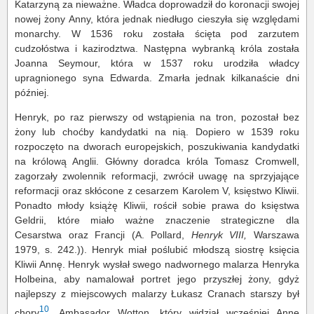
Katarzyną za nieważne. Władca doprowadził do koronacji swojej
nowej żony Anny, która jednak niedługo cieszyła się względami
monarchy. W 1536 roku została ścięta pod zarzutem
cudzołóstwa i kazirodztwa. Następna wybranką króla została
Joanna Seymour, która w 1537 roku urodziła władcy
upragnionego syna Edwarda. Zmarła jednak kilkanaście dni
później.
Henryk, po raz pierwszy od wstąpienia na tron, pozostał bez
żony lub choćby kandydatki na nią. Dopiero w 1539 roku
rozpoczęto na dworach europejskich, poszukiwania kandydatki
na królową Anglii. Główny doradca króla Tomasz Cromwell,
zagorzały zwolennik reformacji, zwrócił uwagę na sprzyjające
reformacji oraz skłócone z cesarzem Karolem V, księstwo Kliwii.
Ponadto młody książę Kliwii, rościł sobie prawa do księstwa
Geldrii, które miało ważne znaczenie strategiczne dla
Cesarstwa oraz Francji (A. Pollard,
Henryk VIII,
Warszawa
1979, s. 242.)). Henryk miał poślubić młodszą siostrę księcia
Kliwii Annę. Henryk wysłał swego nadwornego malarza Henryka
Holbeina, aby namalował portret jego przyszłej żony, gdyż
najlepszy z miejscowych malarzy Łukasz Cranach starszy był
10
chory
. Ambasador Wotton, który widział wcześniej Annę