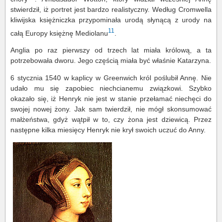
stwierdził, iż portret jest bardzo realistyczny. Według Cromwella
kliwijska księżniczka przypominała urodą słynącą z urody na
11
całą Europy księżnę Mediolanu
.
Anglia po raz pierwszy od trzech lat miała królową, a ta
potrzebowała dworu. Jego częścią miała być właśnie Katarzyna.
6 stycznia 1540 w kaplicy w Greenwich król poślubił Annę. Nie
udało mu się zapobiec niechcianemu związkowi. Szybko
okazało się, iż Henryk nie jest w stanie przełamać niechęci do
swojej nowej żony. Jak sam twierdził, nie mógł skonsumować
małżeństwa, gdyż wątpił w to, czy żona jest dziewicą. Przez
następne kilka miesięcy Henryk nie krył swoich uczuć do Anny.