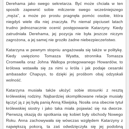
Derehama jako swego sekretarza. Być może chciała w ten
sposób zapewnić sobie milczenie swego wcześniejszego
„męża”, a może po prostu pragnęła pomóc osobie, która
niegdyś wiele dla niej znaczyła. Po niemal pięciuset latach
trudno jednoznacznie ocenić postępowanie Katarzyny. Kiedy
zatrudniała Derehama, jej pozycja nie była jeszcze niczym
zagrożona, a jej samej nie groziło żadne niebezpieczeństwo.
Katarzyna w pewnym stopniu angażowała się także w politykę.
Kiedy uwięziono Tomasza Wyatta, stronnika Tomasza
Cromwella oraz Johna Wallopa protegowanego Howardów, to
królowa wstawiła się za nimi u króla i jak podaje cesarski
ambasador Chapuys, to dzięki jej prośbom obaj odzyskali
wolność.
Katarzyna musiała także ułożyć sobie stosunki z resztą
królewskiej rodziny. Najbardziej skomplikowane relacje musiały
łączyć ją z jej byłą panią Anną Kliwijską. Nosiła ona obecnie tytuł
królewskiej siostry i jako taka miała pojawiać się na dworze.
Pierwszą okazją do spotkania się kobiet były obchody Nowego
Roku. Anna zachowywała się wówczas względem Katarzyny z
największą pokorą, ta zaś odwdzięczyła się jej podobną