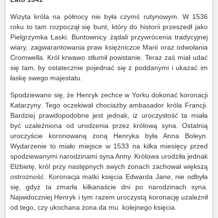
Wizyta króla na północy nie była czymś rutynowym. W 1536
roku to tam rozpoczął się bunt, który do historii przeszedł jako
Pielgrzymka Łaski. Buntownicy żądali przywrócenia tradycyjnej
wiary, zagwarantowania praw księżniczce Marii oraz odwołania
Cromwella. Król krwawo stłumił powstanie. Teraz zaś miał udać
się tam, by ostatecznie pojednać się z poddanymi i ukazać im
łaskę swego majestatu.
Spodziewano się, że Henryk zechce w Yorku dokonać koronacji
Katarzyny. Tego oczekiwał chociażby ambasador króla Francji.
Bardziej prawdopodobne jest jednak, iż uroczystość ta miała
być uzależniona od urodzenia przez królową syna. Ostatnią
uroczyście koronowaną żoną Henryka była Anna Boleyn.
Wydarzenie to miało miejsce w 1533 na kilka miesięcy przed
spodziewanymi narodzinami syna Anny. Królowa urodziła jednak
Elżbietę, król przy następnych swych żonach zachował większą
ostrożność. Koronacja matki księcia Edwarda Jane, nie odbyła
się, gdyż ta zmarła kilkanaście dni po narodzinach syna.
Najwidoczniej Henryk i tym razem uroczystą koronację uzależnił
od tego, czy ukochana żona da mu kolejnego księcia.