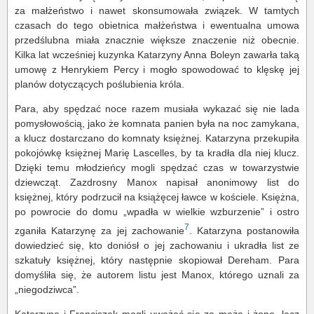
za małżeństwo i nawet skonsumowała związek. W tamtych
czasach do tego obietnica małżeństwa i ewentualna umowa
przedślubna miała znacznie większe znaczenie niż obecnie.
Kilka lat wcześniej kuzynka Katarzyny Anna Boleyn zawarła taką
umowę z Henrykiem Percy i mogło spowodować to klęskę jej
planów dotyczących poślubienia króla.
Para, aby spędzać noce razem musiała wykazać się nie lada
pomysłowością, jako że komnata panien była na noc zamykana,
a klucz dostarczano do komnaty księżnej. Katarzyna przekupiła
pokojówkę księżnej Marię Lascelles, by ta kradła dla niej klucz.
Dzięki temu młodzieńcy mogli spędzać czas w towarzystwie
dziewcząt. Zazdrosny Manox napisał anonimowy list do
księżnej, który podrzucił na książęcej ławce w kościele. Księżna,
po powrocie do domu „wpadła w wielkie wzburzenie” i ostro
7
zganiła Katarzynę za jej zachowanie
. Katarzyna postanowiła
dowiedzieć się, kto doniósł o jej zachowaniu i ukradła list ze
szkatuły księżnej, który następnie skopiował Dereham. Para
domyśliła się, że autorem listu jest Manox, którego uznali za
„niegodziwca”.
Katarzyna i Franciszek mogli uważać się za męża i żonę, lecz