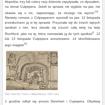
kłopotów, trzy lub cztery razy dziennie zapytywała, co słyszałam,
na temat Culpepera. Jeżeli ta sprawa nie wyjdzie na jaw, nie
34
obawia się o nic, zapewniając, że niczego nie wyzna”
.
Niestety romans z Culpepperem wyszedł na jaw. 12 listopada
przesłuchano ją w tej sprawie. Przyznała się do trzech tajnych
spotkań z nim, lecz starała się zrzucić całą winę na lady
6
Rochford, jako na tę, która namawiała ją do tych spotkań
. 12
lub 13 listopada Culpepera aresztowano. 14 skonfiskowano
35
jego majątek
.
Plan Twierdzy Tower z Białą Wieżą z 1597 roku
1 grudnia odbył się proces Dereham i Cupepera. Obydwaj