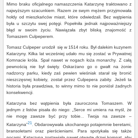
Mimo braku oficjalnego namaszczenia Katarzynę traktowano z
najwyższym szacunkiem. Razem ze swym mężem przyjmowała
hołdy od mieszkańców miast, które odwiedzali. Bez wątpienia
była u szczytu swej potęgi. Popełniła jednak najpoważniejszy
błąd w swoim życiu. Nawiązała zbyt bliską znajomość z
Tomaszem Culpeperem.
Tomasz Culpeper urodził się w 1514 roku. Był dalekim kuzynem
Katarzyny. Kilka lat wcześniej udało mu się zostać w Prywatnej
Komnacie króla. Spał nawet w nogach łoża monarchy. Z całą
pewnością nie był święty. Oskarżano go o gwałt na żonie
nadzorcy parku, kiedy zaś pewien wieśniak starał się bronić
nieszczęsnej kobiety, został przez Culpepera zabity. Jeżeli ta
historia była prawdziwa, to winny mimo to nie poniósł żadnych
konsekwencji.
Katarzyna bez wątpienia była zauroczona Tomaszem. W
jednym z listów pisała do niego: „Serce mi umiera na myśl, że
nie mogę zawsze być przy tobie... Twoja na zawsze –
21
Katarzyna”
. Obdarowywała ukochanego potajemnie beretami,
bransoletami oraz pierścieniami. Para spotykała się także
nocami. Katarzyna zostawiała nawet otwarte drzwi komnat, aby