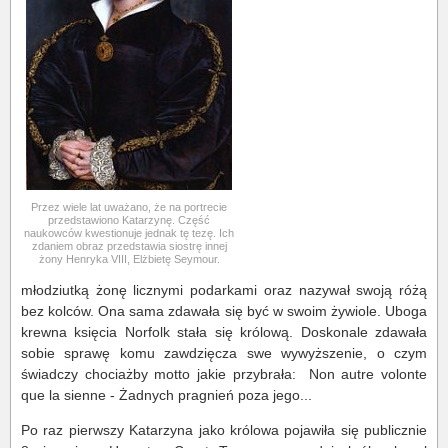
Przez wiele lat uważano, że na portrecie
przedstawiono Katarzynę. Część
naukowców kwestionuje jednak tę tezę. Ich
zdaniem obraz przedstawia siostrę innej
żony Henryka VIII, Elżbietę Seymour.
młodziutką żonę licznymi podarkami oraz nazywał swoją różą
bez kolców. Ona sama zdawała się być w swoim żywiole. Uboga
krewna księcia Norfolk stała się królową. Doskonale zdawała
sobie sprawę komu zawdzięcza swe wywyższenie, o czym
świadczy chociażby motto jakie przybrała: Non autre volonte
que la sienne - Żadnych pragnień poza jego...
Po raz pierwszy Katarzyna jako królowa pojawiła się publicznie