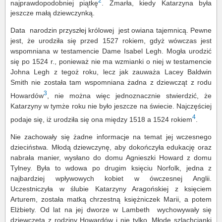
2
najprawdopodobniej piątkę
. Zmarła, kiedy Katarzyna była
jeszcze małą dziewczynką.
Data narodzin przyszłej królowej jest owiana tajemnicą. Pewne
jest, że urodziła się przed 1527 rokiem, gdyż wówczas jest
wspomniana w testamencie Dame Isabel Legh. Mogła urodzić
się po 1524 r., ponieważ nie ma wzmianki o niej w testamencie
Johna Legh z tegoż roku, lecz jak zauważa Lacey Baldwin
Smith nie została tam wspomniana żadna z dziewcząt z rodu
3
Howardów
, nie można więc jednoznacznie stwierdzić, że
Katarzyny w tymże roku nie było jeszcze na świecie. Najczęściej
4
podaje się, iż urodziła się ona między 1518 a 1524 rokiem
.
Nie zachowały się żadne informacje na temat jej wczesnego
dzieciństwa. Młodą dziewczynę, aby dokończyła edukację oraz
nabrała manier, wysłano do domu Agnieszki Howard z domu
Tylney. Była to wdowa po drugim księciu Norfolk, jedna z
najbardziej wpływowych kobiet w ówczesnej Anglii.
Uczestniczyła w ślubie Katarzyny Aragońskiej z księciem
Arturem, została matką chrzestną księżniczek Marii, a potem
Elżbiety. Od lat na jej dworze w Lambeth wychowywały się
dziewczęta z rodziny Howardów i nie tylko. Młode szlachcianki