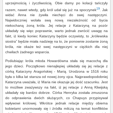
uprzejmością i życzliwością. Obie damy po kolacji tańczyły
19
razem, nawet wtedy, gdy król udał się już na spoczynek
. Jak
widać Anna nie żywiła niechęci do swej następczyni.
Najwidoczniej wolała swą nową niezależność od bycia
niekochaną żoną króla. Jej relacje z Katarzyną na pozór
układały się więc poprawnie, warto jednak zwrócić uwagę na
fakt, iż kiedy koniec Katarzyny będzie oczywisty, to „królewska
siostra” będzie miała nadzieję na to, że ponownie zostanie żoną
króla, nie okaże też swej następczyni w ciężkich dla niej
chwilach żadnego wsparcia.
Poślubiając króla młoda Howardówna stała się macochą dla
jego dzieci. Początkowo nienajlepiej układały się jej relacje z
córką Katarzyny Aragońskiej - Marią. Urodzona w 1516 roku
była o kilka lat starsza od nowej żony ojca. Najprawdopodobniej
Katarzyna uważała, iż Maria nie okazuje jej dość szacunku. Jest
to możliwe zważywszy na fakt, iż jej relacje z Anną Kliwijską
układały się bardzo dobrze. Córka Henryka została zmuszona
do odprawienia dwóch służących, co Chapuys przypisywał
wpływowi królowej. Wkrótce jednak relacje między obiema
kobietami unormowały się i źródła milczą na temat konfliktów