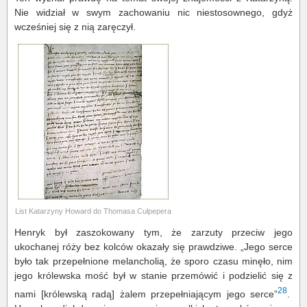
Nie widział w swym zachowaniu nic niestosownego, gdyż
wcześniej się z nią zaręczył.
List Katarzyny Howard do Thomasa Culpepera
Henryk był zaszokowany tym, że zarzuty przeciw jego
ukochanej róży bez kolców okazały się prawdziwe. „Jego serce
było tak przepełnione melancholią, że sporo czasu minęło, nim
jego królewska mość był w stanie przemówić i podzielić się z
28
nami [królewską radą] żalem przepełniającym jego serce”
.