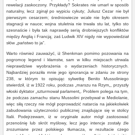
rewelacji zaskoczony. Przykłady? Sokrates nie umarł w sposób
naturalny, lecz zginął po wypiciu cykuty; Juliusz Cezar nie był
pierwszym cesarzem; średniowiecze wcale nie było okresem
stagnacji w nauce; wojna stuletnia nie trwała stu lat, tylko sto
szesnaście i była tak naprawdę serią drobniejszych konfliktów
między Anglią i Francją; zaś Ludwik XIV nigdy nie wypowiedział
słów „państwo to ja”.
Warto również zauważyć, iż Shenkman pomimo pozowania na
pogromcę legend i kłamstw, sam w kilku miejscach utrwala
nieprawdziwe wyobrażenia o wydarzeniach historycznych.
Najbardziej poraziła mnie jego ignorancja w zdaniu ze strony
238, w którym to opisując sylwetkę Benito Mussoliniego
stwierdził, iż w 1922 roku, podczas „marszu na Rzym„, przyszły
włoski dyktator „szturmował parlament„. Problem polega na tym,
że podczas zamachu stanu Mussolini przebywał w Mediolanie,
więc siłą rzeczy nie mógł poprowadzić natarcia na jakiekolwiek
zabudowania użyteczności publicznej znajdujące się w stolicy
Italii. Podejrzewam, iż w oryginale autor mógł zastosować
przenośnię lub skrót myślowy, lecz jego intencje zostały źle
zrozumiane przez polskiego tłumacza, w rezultacie czego