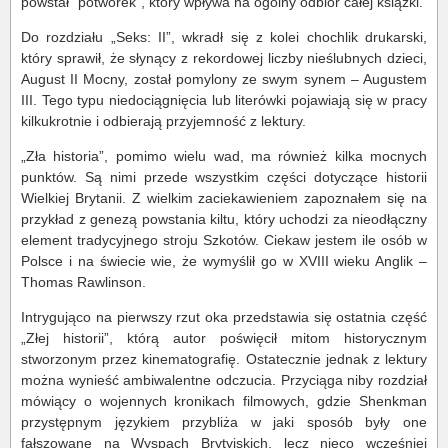
powstał ”potworek”, który wpływa na ogólny odbiór całej książki.
Do rozdziału „Seks: II”, wkradł się z kolei chochlik drukarski,
który sprawił, że słynący z rekordowej liczby nieślubnych dzieci,
August II Mocny, został pomylony ze swym synem – Augustem
III. Tego typu niedociągnięcia lub literówki pojawiają się w pracy
kilkukrotnie i odbierają przyjemność z lektury.
„Zła historia”, pomimo wielu wad, ma również kilka mocnych
punktów. Są nimi przede wszystkim części dotyczące historii
Wielkiej Brytanii. Z wielkim zaciekawieniem zapoznałem się na
przykład z genezą powstania kiltu, który uchodzi za nieodłączny
element tradycyjnego stroju Szkotów. Ciekaw jestem ile osób w
Polsce i na świecie wie, że wymyślił go w XVIII wieku Anglik –
Thomas Rawlinson.
Intrygująco na pierwszy rzut oka przedstawia się ostatnia część
„Złej historii”, którą autor poświęcił mitom historycznym
stworzonym przez kinematografię. Ostatecznie jednak z lektury
można wynieść ambiwalentne odczucia. Przyciąga niby rozdział
mówiący o wojennych kronikach filmowych, gdzie Shenkman
przystępnym językiem przybliża w jaki sposób były one
fałszowane na Wyspach Brytyjskich, lecz nieco wcześniej