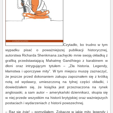
Czytadło, bo trudno w tym
wypadku pisać o poważniejszej publikacji historycznej,
autorstwa Richarda Shenkmana zachęciło mnie swoją okładką z
grafiką przedstawiającą Mahatmę Gandhiego z karabinem w
dłoni oraz intrygującym tytułem – „Zła historia. Legendy,
kłamstwa i uporczywe mity”. W tym miejscu muszę zaznaczyć,
że jeszcze przed dokonaniem zakupu zapoznałem się z krótką
notą od wydawcy, umieszczoną na tylnej części okładki, i
dowiedziałem się, że książka jest przeznaczona na rynek
anglosaski, a sam autor – amerykański dziennikarz, skupia się
w niej przede wszystkim na historii brytyjskiej oraz ważniejszych
postaciach i wydarzeniach z historii powszechnej.
– Raz się żyje! – pomyślałem. Zobaczę w jakie mity, legendy i