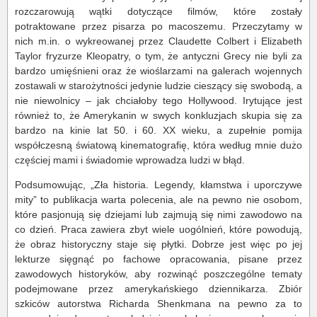
rozczarowują wątki dotyczące filmów, które zostały
potraktowane przez pisarza po macoszemu. Przeczytamy w
nich m.in. o wykreowanej przez Claudette Colbert i Elizabeth
Taylor fryzurze Kleopatry, o tym, że antyczni Grecy nie byli za
bardzo umięśnieni oraz że wioślarzami na galerach wojennych
zostawali w starożytności jedynie ludzie cieszący się swobodą, a
nie niewolnicy – jak chciałoby tego Hollywood. Irytujące jest
również to, że Amerykanin w swych konkluzjach skupia się za
bardzo na kinie lat 50. i 60. XX wieku, a zupełnie pomija
współczesną światową kinematografię, która według mnie dużo
częściej mami i świadomie wprowadza ludzi w błąd.
Podsumowując, „Zła historia. Legendy, kłamstwa i uporczywe
mity” to publikacja warta polecenia, ale na pewno nie osobom,
które pasjonują się dziejami lub zajmują się nimi zawodowo na
co dzień. Praca zawiera zbyt wiele uogólnień, które powodują,
że obraz historyczny staje się płytki. Dobrze jest więc po jej
lekturze sięgnąć po fachowe opracowania, pisane przez
zawodowych historyków, aby rozwinąć poszczególne tematy
podejmowane przez amerykańskiego dziennikarza. Zbiór
szkiców autorstwa Richarda Shenkmana na pewno za to