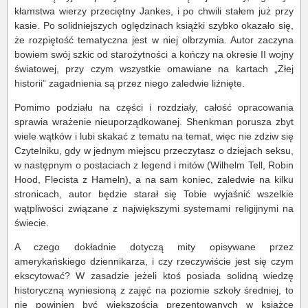
kłamstwa wierzy przeciętny Jankes, i po chwili stałem już przy
kasie. Po solidniejszych oględzinach książki szybko okazało się,
że rozpiętość tematyczna jest w niej olbrzymia. Autor zaczyna
bowiem swój szkic od starożytności a kończy na okresie II wojny
światowej, przy czym wszystkie omawiane na kartach „Złej
historii” zagadnienia są przez niego zaledwie liźnięte.
Pomimo podziału na części i rozdziały, całość opracowania
sprawia wrażenie nieuporządkowanej. Shenkman porusza zbyt
wiele wątków i lubi skakać z tematu na temat, więc nie zdziw się
Czytelniku, gdy w jednym miejscu przeczytasz o dziejach seksu,
w następnym o postaciach z legend i mitów (Wilhelm Tell, Robin
Hood, Flecista z Hameln), a na sam koniec, zaledwie na kilku
stronicach, autor będzie starał się Tobie wyjaśnić wszelkie
wątpliwości związane z największymi systemami religijnymi na
świecie.
A czego dokładnie dotyczą mity opisywane przez
amerykańskiego dziennikarza, i czy rzeczywiście jest się czym
ekscytować? W zasadzie jeżeli ktoś posiada solidną wiedzę
historyczną wyniesioną z zajęć na poziomie szkoły średniej, to
nie powinien być większością prezentowanych w książce