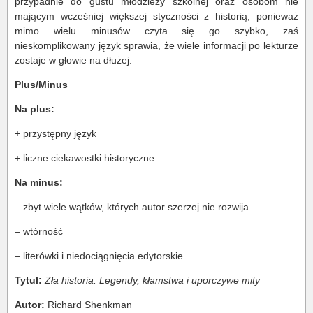
przypadnie do gustu młodzieży szkolnej oraz osobom nie
mającym wcześniej większej styczności z historią, ponieważ
mimo wielu minusów czyta się go szybko, zaś
nieskomplikowany język sprawia, że wiele informacji po lekturze
zostaje w głowie na dłużej.
Plus/Minus
Na plus:
+ przystępny język
+ liczne ciekawostki historyczne
Na minus:
– zbyt wiele wątków, których autor szerzej nie rozwija
– wtórność
– literówki i niedociągnięcia edytorskie
Tytuł:
Zła historia. Legendy, kłamstwa i uporczywe mity
Autor:
Richard Shenkman