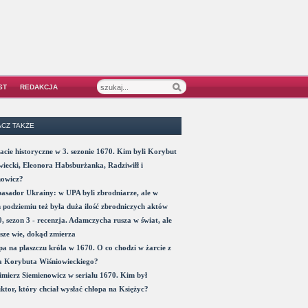
ST
REDAKCJA
CZ TAKŻE
acie historyczne w 3. sezonie 1670. Kim byli Korybut
iecki, Eleonora Habsburżanka, Radziwiłł i
nowicz?
sador Ukrainy: w UPA byli zbrodniarze, ale w
 podziemiu też była duża ilość zbrodniczych aktów
, sezon 3 - recenzja. Adamczycha rusza w świat, ale
sze wie, dokąd zmierza
a na płaszczu króla w 1670. O co chodzi w żarcie z
a Korybuta Wiśniowieckiego?
mierz Siemienowicz w serialu 1670. Kim był
ktor, który chciał wysłać chłopa na Księżyc?