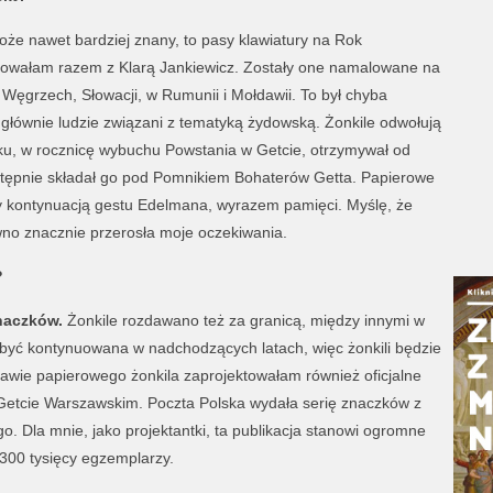
oże nawet bardziej znany, to pasy klawiatury na Rok
towałam razem z Klarą Jankiewicz. Zostały one namalowane na
na Węgrzech, Słowacji, w Rumunii i Mołdawii. To był chyba
 głównie ludzie związani z tematyką żydowską. Żonkile odwołują
ku, w rocznicę wybuchu Powstania w Getcie, otrzymywał od
stępnie składał go pod Pomnikiem Bohaterów Getta. Papierowe
ły kontynuacją gestu Edelmana, wyrazem pamięci. Myślę, że
wno znacznie przerosła moje oczekiwania.
?
naczków.
Żonkile rozdawano też za granicą, między innymi w
ma być kontynuowana w nadchodzących latach, więc żonkili będzie
wie papierowego żonkila zaprojektowałam również oficjalne
Getcie Warszawskim. Poczta Polska wydała serię znaczków z
o. Dla mnie, jako projektantki, ta publikacja stanowi ogromne
300 tysięcy egzemplarzy.