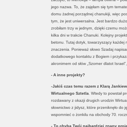
jego nazwa. To, że zajęłam się tym temate
domu żadnej porządnej chanukiji, więc po
tym, że jest uniwersalna. Jest bardzo du
zrobiłam trzy w jednym, dzięki czemu możn
kilka dni w trakcie Chanuki. Kolejny proj
betonu. Tutaj dotyk, towarzyszący każde
znaczenia. Ponieważ słowo Szadaj napisan
dodatkowego kontaktu z Bogiem i przykaza
akronimem od słów „Szomer dlatot Israel”, 
- A inne projekty?
-Jakiś czas temu razem z Klarą Jankiew
Wirtualnego Sztetla
. Wtedy to powstał pr
rozdawany z okazji drugich urodzin Wirtua
słownictwo z jidysz, które przeniknęło do 
wspomnieć o żonkilu na obchody 70. rocz
- To chyba Twój najbardziej znany proj