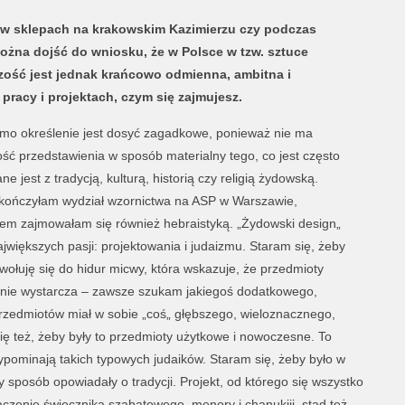
w sklepach na krakowskim Kazimierzu czy podczas
można dojść do wniosku, że w Polsce w tzw. sztuce
zość jest jednak krańcowo odmienna, ambitna i
racy i projektach, czym się zajmujesz.
o określenie jest dosyć zagadkowe, ponieważ nie ma
iwość przedstawienia w sposób materialny tego, co jest często
e jest z tradycją, kulturą, historią czy religią żydowską.
skończyłam wydział wzornictwa na ASP w Warszawie,
tem zajmowałam się również hebraistyką. „Żydowski design„
jwiększych pasji: projektowania i judaizmu. Staram się, żeby
wołuję się do hidur micwy, która wskazuje, że przedmioty
k nie wystarcza – zawsze szukam jakiegoś dodatkowego,
rzedmiotów miał w sobie „coś„ głębszego, wieloznacznego,
ę też, żeby były to przedmioty użytkowe i nowoczesne. To
rzypominają takich typowych judaików. Staram się, żeby było w
 sposób opowiadały o tradycji. Projekt, od którego się wszystko
ączenie świecznika szabatowego, menory i chanukiji, stąd też