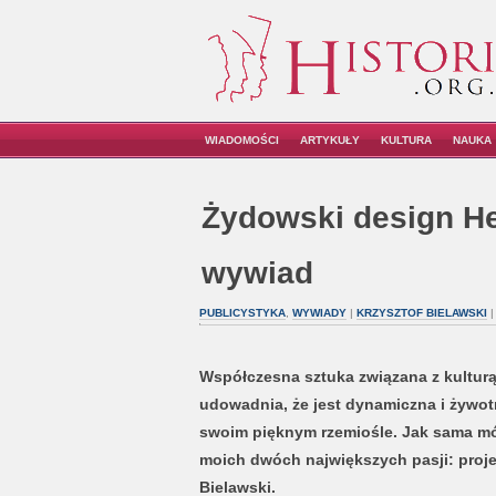
WIADOMOŚCI
ARTYKUŁY
KULTURA
NAUKA
Żydowski design He
wywiad
PUBLICYSTYKA
,
WYWIADY
|
KRZYSZTOF BIELAWSKI
|
Współczesna sztuka związana z kulturą
udowadnia, że jest dynamiczna i żywot
swoim pięknym rzemiośle. Jak sama mó
moich dwóch największych pasji: proje
Bielawski.