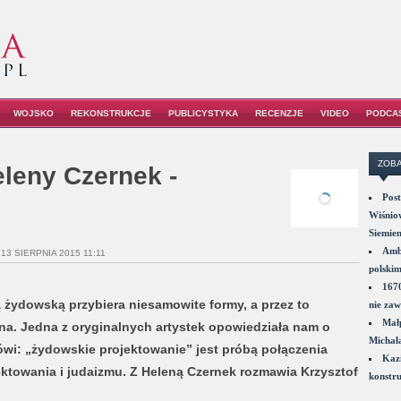
WOJSKO
REKONSTRUKCJE
PUBLICYSTYKA
RECENZJE
VIDEO
PODCA
ZOBA
leny Czernek -
Post
Wiśniow
Siemie
Amba
 13 SIERPNIA 2015 11:11
polskim
1670
 żydowską przybiera niesamowite formy, a przez to
nie zaw
Małp
na. Jedna z oryginalnych artystek opowiedziała nam o
Michał
wi: „żydowskie projektowanie” jest próbą połączenia
Kazi
ktowania i judaizmu. Z Heleną Czernek rozmawia Krzysztof
konstru