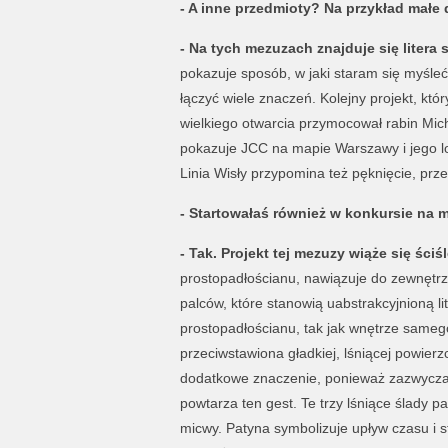
- A inne przedmioty? Na przykład małe
- Na tych mezuzach znajduje się litera
pokazuje sposób, w jaki staram się myśleć
łączyć wiele znaczeń. Kolejny projekt, kt
wielkiego otwarcia przymocował rabin Mi
pokazuje JCC na mapie Warszawy i jego lo
Linia Wisły przypomina też pęknięcie, prze
- Startowałaś również w konkursie na 
- Tak. Projekt tej mezuzy wiąże się śc
prostopadłościanu, nawiązuje do zewnętrzn
palców, które stanowią uabstrakcyjnioną lit
prostopadłościanu, tak jak wnętrze same
przeciwstawiona gładkiej, lśniącej powie
dodatkowe znaczenie, ponieważ zazwyczaj k
powtarza ten gest. Te trzy lśniące ślady p
micwy. Patyna symbolizuje upływ czasu i sta