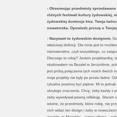
- Obserwując przedmioty sprzedawane 
różnych festiwali kultury żydowskiej, 
żydowskiej dominuje kicz. Twoja twórc
nowatorska. Opowiedz proszę o Twojej p
- Nazywam to żydowskim designem.
Sam
właściwej definicji. Dla mnie jest to możl
niematerialne, czyli wszystkiego, co związan
Dlaczego to robię? Jestem projektantką: 
studiowałam na Bezalel w Jerozolimie, po
jest próbą połączenia tych moich dwóch na
moje projekty nie były po prostu ładne. Od
rytualne powinny być piękne. Mi to jedna
ukrytego znaczenia. Chcę, żeby każdy z p
żeby wywoływał pewną refleksję. Staram si
istotne, że przedmioty, które robię, nie p
nich widać ten design i żeby w nowoczesny
zaczęło, to Menokija – lampa oliwna – poł