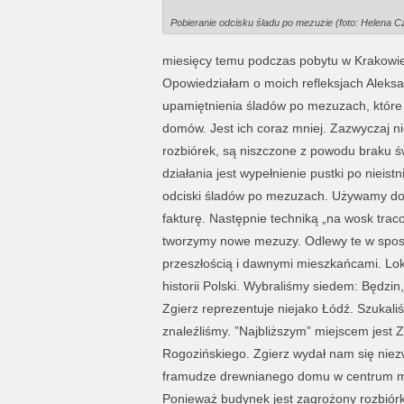
Pobieranie odcisku śladu po mezuzie (foto: Helena C
miesięcy temu podczas pobytu w Krakowie
Opowiedziałam o moich refleksjach Aleksa
upamiętnienia śladów po mezuzach, które 
domów. Jest ich coraz mniej. Zazwyczaj n
rozbiórek, są niszczone z powodu braku 
działania jest wypełnienie pustki po nieis
odciski śladów po mezuzach. Używamy do t
fakturę. Następnie techniką „na wosk tra
tworzymy nowe mezuzy. Odlewy te w sposób 
przeszłością i dawnymi mieszkańcami. Lok
historii Polski. Wybraliśmy siedem: Będzi
Zgierz reprezentuje niejako Łódź. Szukali
znaleźliśmy. ”Najbliższym” miejscem jest Z
Rogozińskiego. Zgierz wydał nam się niezwy
framudze drewnianego domu w centrum mi
Ponieważ budynek jest zagrożony rozbiórk