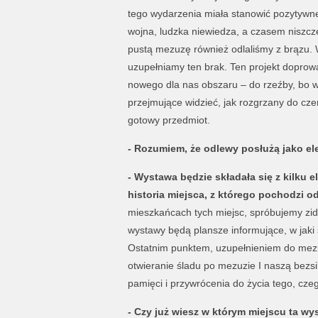
tego wydarzenia miała stanowić pozytywne
wojna, ludzka niewiedza, a czasem niszcze
pustą mezuzę również odlaliśmy z brązu. 
uzupełniamy ten brak. Ten projekt doprowa
nowego dla nas obszaru – do rzeźby, bo w
przejmujące widzieć, jak rozgrzany do cze
gotowy przedmiot.
- Rozumiem, że odlewy posłużą jako e
- Wystawa będzie składała się z kilku 
historia miejsca, z którego pochodzi od
mieszkańcach tych miejsc, spróbujemy zid
wystawy będą plansze informujące, w jaki 
Ostatnim punktem, uzupełnieniem do mezu
otwieranie śladu po mezuzie I naszą bezs
pamięci i przywrócenia do życia tego, czeg
- Czy już wiesz w którym miejscu ta 