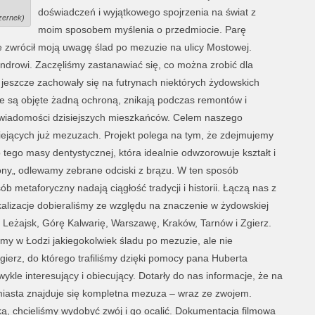
doświadczeń i wyjątkowego spojrzenia na świat z
zernek)
moim sposobem myślenia o przedmiocie. Parę
 zwrócił moją uwagę ślad po mezuzie na ulicy Mostowej.
ndrowi. Zaczęliśmy zastanawiać się, co można zrobić dla
jeszcze zachowały się na futrynach niektórych żydowskich
ie są objęte żadną ochroną, znikają podczas remontów i
świadomości dzisiejszych mieszkańców. Celem naszego
tniejących już mezuzach. Projekt polega na tym, że zdejmujemy
ego masy dentystycznej, która idealnie odwzorowuje kształt i
cony„ odlewamy zebrane odciski z brązu. W ten sposób
metaforyczny nadają ciągłość tradycji i historii. Łączą nas z
alizacje dobieraliśmy ze względu na znaczenie w żydowskiej
n, Leżajsk, Górę Kalwarię, Warszawę, Kraków, Tarnów i Zgierz.
śmy w Łodzi jakiegokolwiek śladu po mezuzie, ale nie
gierz, do którego trafiliśmy dzięki pomocy pana Huberta
kle interesujący i obiecujący. Dotarły do nas informacje, że na
asta znajduje się kompletna mezuza – wraz ze zwojem.
ą, chcieliśmy wydobyć zwój i go ocalić. Dokumentacja filmowa