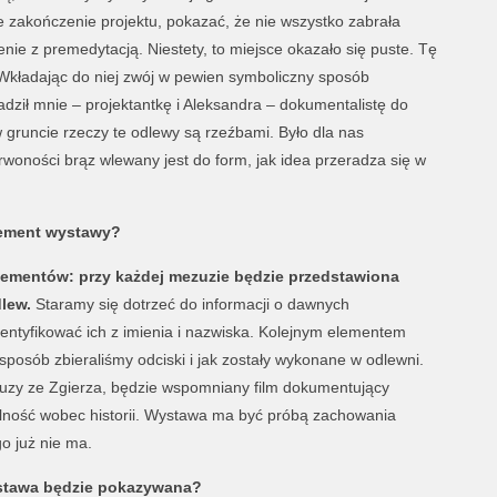
 zakończenie projektu, pokazać, że nie wszystko zabrała
nie z premedytacją. Niestety, to miejsce okazało się puste. Tę
Wkładając do niej zwój w pewien symboliczny sposób
dził mnie – projektantkę i Aleksandra – dokumentalistę do
 gruncie rzeczy te odlewy są rzeźbami. Było dla nas
rwoności brąz wlewany jest do form, jak idea przeradza się w
lement wystawy?
elementów: przy każdej mezuzie będzie przedstawiona
lew.
Staramy się dotrzeć do informacji o dawnych
entyfikować ich z imienia i nazwiska. Kolejnym elementem
sposób zbieraliśmy odciski i jak zostały wykonane w odlewni.
zy ze Zgierza, będzie wspomniany film dokumentujący
ilność wobec historii. Wystawa ma być próbą zachowania
o już nie ma.
wystawa będzie pokazywana?