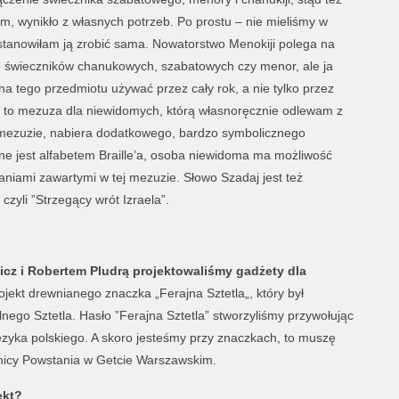
m, wynikło z własnych potrzeb. Po prostu – nie mieliśmy w
stanowiłam ją zrobić sama. Nowatorstwo Menokiji polega na
żo świeczników chanukowych, szabatowych czy menor, ale ja
a tego przedmiotu używać przez cały rok, a nie tylko przez
ekt to mezuza dla niewidomych, którą własnoręcznie odlewam z
j mezuzie, nabiera dodatkowego, bardzo symbolicznego
e jest alfabetem Braille’a, osoba niewidoma ma możliwość
niami zawartymi w tej mezuzie. Słowo Szadaj jest też
czyli ”Strzegący wrót Izraela”.
icz i Robertem Pludrą projektowaliśmy gadżety dla
ojekt drewnianego znaczka „Ferajna Sztetla„, który był
lnego Sztetla. Hasło ”Ferajna Sztetla” stworzyliśmy przywołując
języka polskiego. A skoro jesteśmy przy znaczkach, to muszę
nicy Powstania w Getcie Warszawskim.
ekt?