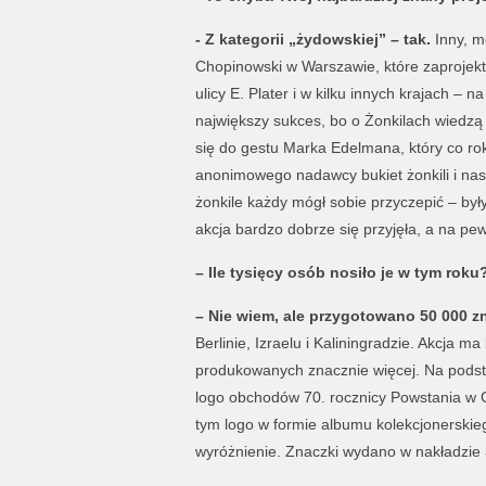
- Z kategorii „żydowskiej” – tak.
Inny, m
Chopinowski w Warszawie, które zaprojek
ulicy E. Plater i w kilku innych krajach – 
największy sukces, bo o Żonkilach wiedzą
się do gestu Marka Edelmana, który co ro
anonimowego nadawcy bukiet żonkili i na
żonkile każdy mógł sobie przyczepić – by
akcja bardzo dobrze się przyjęła, a na pe
– Ile tysięcy osób nosiło je w tym roku
– Nie wiem, ale przygotowano 50 000 z
Berlinie, Izraelu i Kaliningradzie. Akcja 
produkowanych znacznie więcej. Na podsta
logo obchodów 70. rocznicy Powstania w 
tym logo w formie albumu kolekcjonerskieg
wyróżnienie. Znaczki wydano w nakładzie 