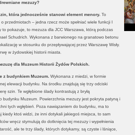
 drewniane mezuzy?
 szin, która jednocześnie stanowi element menory.
To
 o przedmiotach – jedna rzecz może spełniać wiele funkcji I
óry to pokazuje, to mezuza dla JCC Warszawa, którą podczas
chael Schudrich. Wykonana z barwionego na granatowo betonu
kalizację w stosunku do przepływającej przez Warszawę Wisły.
rwę w żydowskiej historii miasta.
mezuzę dla Muzeum Historii Żydów Polskich.
iśle z budynkiem Muzeum.
Wykonana z miedzi, w formie
ej elewacji budynku. Na środku znajdują się trzy odciski
erę szin. Te wgłębione ślady kontrastują z bryłą
go budynku Muzeum. Powierzchnia mezuzy jest pokryta patyną i
rzchni tych wgłębień. Poza nawiązaniem do budynku, ma to
iedy ktoś widzi, że inni dotykali jakiegoś miejsca, to sam
alców wręcz stymulują do dotknięcia tej mezuzy i wypełnienia
rość, ale te trzy ślady, których dotykamy, są czyste i lśniące,