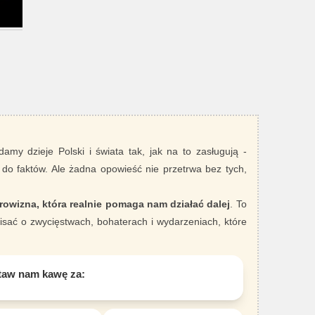
damy dzieje Polski i świata tak, jak na to zasługują -
 do faktów. Ale żadna opowieść nie przetrwa bez tych,
rowizna, która realnie pomaga nam działać dalej
. To
sać o zwycięstwach, bohaterach i wydarzeniach, które
taw nam kawę za: