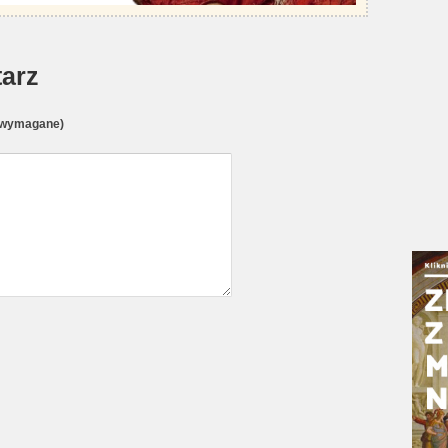
arz
(wymagane)