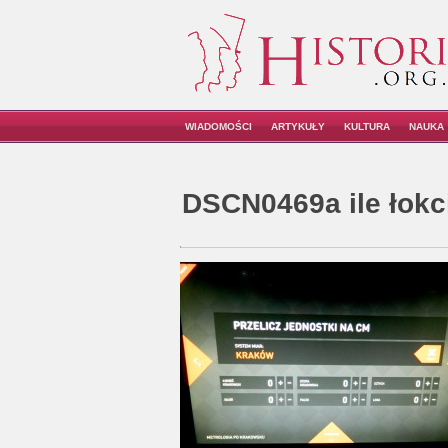
WIADOMOŚCI
ARTYKUŁY
KULTURA
NAUKA
DSCN0469a ile łokc