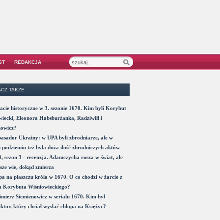
ST
REDAKCJA
CZ TAKŻE
acie historyczne w 3. sezonie 1670. Kim byli Korybut
iecki, Eleonora Habsburżanka, Radziwiłł i
nowicz?
sador Ukrainy: w UPA byli zbrodniarze, ale w
 podziemiu też była duża ilość zbrodniczych aktów
, sezon 3 - recenzja. Adamczycha rusza w świat, ale
sze wie, dokąd zmierza
a na płaszczu króla w 1670. O co chodzi w żarcie z
a Korybuta Wiśniowieckiego?
mierz Siemienowicz w serialu 1670. Kim był
ktor, który chciał wysłać chłopa na Księżyc?