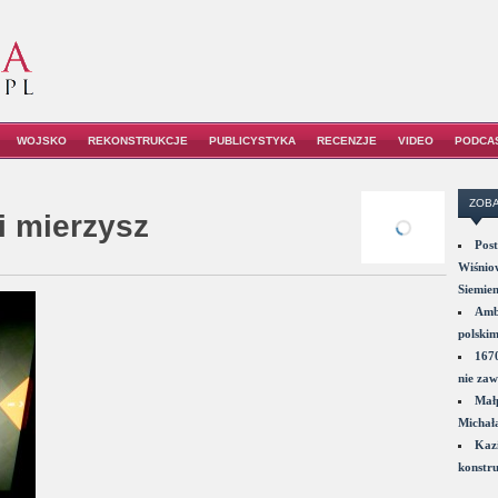
WOJSKO
REKONSTRUKCJE
PUBLICYSTYKA
RECENZJE
VIDEO
PODCA
ZOBA
i mierzysz
Post
Wiśniow
Siemie
Amba
polskim
1670
nie zaw
Małp
Michał
Kazi
konstru