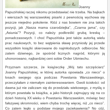
Joanny
Papuzińskiej raczej nikomu przedstawiać nie trzeba. Na bajkach
i wierszach tej warszawskiej pisarki z pewnością wychowa się
jeszcze niejedno pokolenie. Któż z nas bowiem nie zna takich
pozycji, jak „Nasza mama czarodziejka”, „Czarna jama”, czy
„Asiunia”? Pozycji, co należy podkreślić grubą kreską –
ponadczasowych. I choć Papuzińska jest także autorką wielu
prac naukowych, to bez wątpienia sławę przyniosły jej przede
wszystkim książki skierowane do najmłodszych odbiorców. Nic
zatem dziwnego, że spośród licznych nagród, którymi ją
uhonorowano, najbardziej ceni sobie Order Uśmiechu.
Przyznam szczerze, że książeczkę „Mój tato szczęściarz”
Joanny Papuzińskiej, w której autorka opowiada „co nieco” o
losach swojego ojca podczas Powstania Warszawskiego,
przeczytałam z niemałym zainteresowaniem. Gwoli ścisłości: od
dawna już nie zaliczam się do przedziału wiekowego, z myślą o
którym powstała ta książka, a jako historyk zajmujący się na co
dzień historią XX wieku o Powstaniu Warszawskim, mówiąc bez
fałszywej skromności, wiem chyba trochę więcej, niż „co nieco”.
Co zatem legło u podstaw mojego zaciekawienia? No cóż,