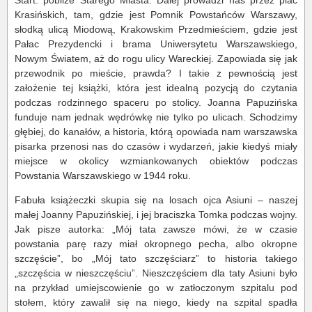
Start: pobliże Starego Miasta. Dalej prowadzi nas przez plac
Krasińskich, tam, gdzie jest Pomnik Powstańców Warszawy,
słodką ulicą Miodową, Krakowskim Przedmieściem, gdzie jest
Pałac Prezydencki i brama Uniwersytetu Warszawskiego,
Nowym Światem, aż do rogu ulicy Wareckiej. Zapowiada się jak
przewodnik po mieście, prawda? I takie z pewnością jest
założenie tej książki, która jest idealną pozycją do czytania
podczas rodzinnego spaceru po stolicy. Joanna Papuzińska
funduje nam jednak wędrówkę nie tylko po ulicach. Schodzimy
głębiej, do kanałów, a historia, którą opowiada nam warszawska
pisarka przenosi nas do czasów i wydarzeń, jakie kiedyś miały
miejsce w okolicy wzmiankowanych obiektów podczas
Powstania Warszawskiego w 1944 roku.
Fabuła książeczki skupia się na losach ojca Asiuni – naszej
małej Joanny Papuzińskiej, i jej braciszka Tomka podczas wojny.
Jak pisze autorka: „Mój tata zawsze mówi, że w czasie
powstania parę razy miał okropnego pecha, albo okropne
szczęście”, bo „Mój tato szczęściarz” to historia takiego
„szczęścia w nieszczęściu”. Nieszczęściem dla taty Asiuni było
na przykład umiejscowienie go w zatłoczonym szpitalu pod
stołem, który zawalił się na niego, kiedy na szpital spadła