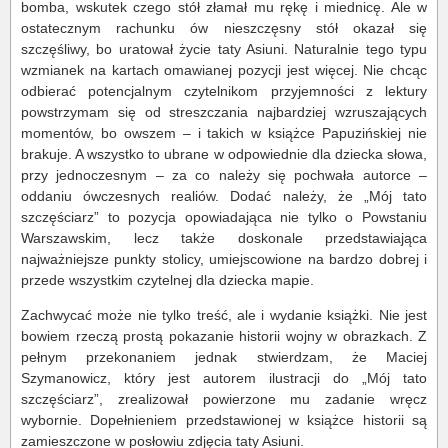
bomba, wskutek czego stół złamał mu rękę i miednicę. Ale w
ostatecznym rachunku ów nieszczęsny stół okazał się
szczęśliwy, bo uratował życie taty Asiuni. Naturalnie tego typu
wzmianek na kartach omawianej pozycji jest więcej. Nie chcąc
odbierać potencjalnym czytelnikom przyjemności z lektury
powstrzymam się od streszczania najbardziej wzruszających
momentów, bo owszem – i takich w książce Papuzińskiej nie
brakuje. A wszystko to ubrane w odpowiednie dla dziecka słowa,
przy jednoczesnym – za co należy się pochwała autorce –
oddaniu ówczesnych realiów. Dodać należy, że „Mój tato
szczęściarz” to pozycja opowiadająca nie tylko o Powstaniu
Warszawskim, lecz także doskonale przedstawiająca
najważniejsze punkty stolicy, umiejscowione na bardzo dobrej i
przede wszystkim czytelnej dla dziecka mapie.
Zachwycać może nie tylko treść, ale i wydanie książki. Nie jest
bowiem rzeczą prostą pokazanie historii wojny w obrazkach. Z
pełnym przekonaniem jednak stwierdzam, że Maciej
Szymanowicz, który jest autorem ilustracji do „Mój tato
szczęściarz”, zrealizował powierzone mu zadanie wręcz
wybornie. Dopełnieniem przedstawionej w książce historii są
zamieszczone w posłowiu zdjęcia taty Asiuni.