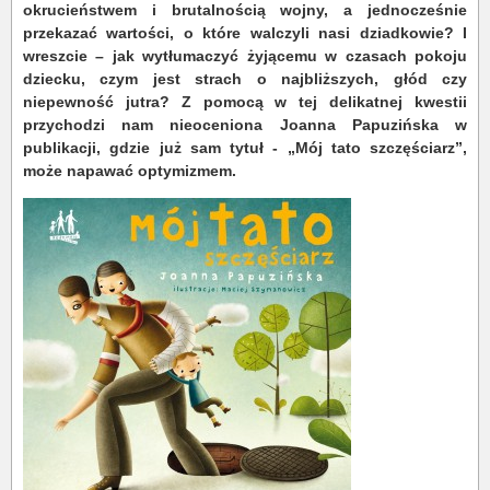
okrucieństwem i brutalnością wojny, a jednocześnie
przekazać wartości, o które walczyli nasi dziadkowie? I
wreszcie – jak wytłumaczyć żyjącemu w czasach pokoju
dziecku, czym jest strach o najbliższych, głód czy
niepewność jutra? Z pomocą w tej delikatnej kwestii
przychodzi nam nieoceniona Joanna Papuzińska w
publikacji, gdzie już sam tytuł - „Mój tato szczęściarz”,
może napawać optymizmem.