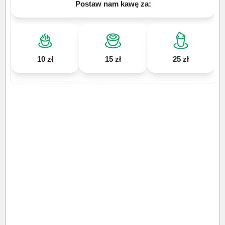
Postaw nam kawę za:
10 zł
15 zł
25 zł