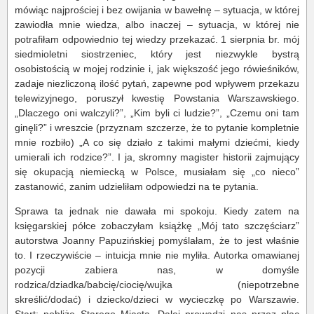
mówiąc najprościej i bez owijania w bawełnę – sytuacja, w której
zawiodła mnie wiedza, albo inaczej – sytuacja, w której nie
potrafiłam odpowiednio tej wiedzy przekazać. 1 sierpnia br. mój
siedmioletni siostrzeniec, który jest niezwykle bystrą
osobistością w mojej rodzinie i, jak większość jego rówieśników,
zadaje niezliczoną ilość pytań, zapewne pod wpływem przekazu
telewizyjnego, poruszył kwestię Powstania Warszawskiego.
„Dlaczego oni walczyli?”, „Kim byli ci ludzie?”, „Czemu oni tam
ginęli?” i wreszcie (przyznam szczerze, że to pytanie kompletnie
mnie rozbiło) „A co się działo z takimi małymi dziećmi, kiedy
umierali ich rodzice?”. I ja, skromny magister historii zajmujący
się okupacją niemiecką w Polsce, musiałam się „co nieco”
zastanowić, zanim udzieliłam odpowiedzi na te pytania.
Sprawa ta jednak nie dawała mi spokoju. Kiedy zatem na
księgarskiej półce zobaczyłam książkę „Mój tato szczęściarz”
autorstwa Joanny Papuzińskiej pomyślałam, że to jest właśnie
to. I rzeczywiście – intuicja mnie nie myliła. Autorka omawianej
pozycji zabiera nas, w domyśle
rodzica/dziadka/babcię/ciocię/wujka (niepotrzebne
skreślić/dodać) i dziecko/dzieci w wycieczkę po Warszawie.