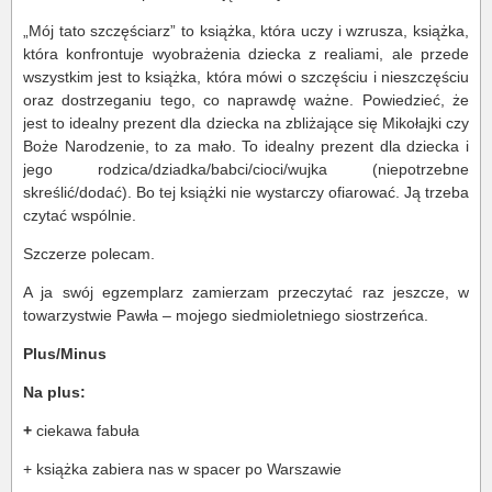
„Mój tato szczęściarz” to książka, która uczy i wzrusza, książka,
która konfrontuje wyobrażenia dziecka z realiami, ale przede
wszystkim jest to książka, która mówi o szczęściu i nieszczęściu
oraz dostrzeganiu tego, co naprawdę ważne. Powiedzieć, że
jest to idealny prezent dla dziecka na zbliżające się Mikołajki czy
Boże Narodzenie, to za mało. To idealny prezent dla dziecka i
jego rodzica/dziadka/babci/cioci/wujka (niepotrzebne
skreślić/dodać). Bo tej książki nie wystarczy ofiarować. Ją trzeba
czytać wspólnie.
Szczerze polecam.
A ja swój egzemplarz zamierzam przeczytać raz jeszcze, w
towarzystwie Pawła – mojego siedmioletniego siostrzeńca.
Plus/Minus
Na plus:
+
ciekawa fabuła
+ książka zabiera nas w spacer po Warszawie