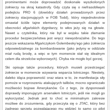
prominentami może doprowadzić doskonale wyszkolonych
żołnierzy na skraj katastrofy. Gdy czyta się o niefrasobliwym
podejściu PRO 6 (dowódcy działań prowadzonych przez
żołnierzy stacjonujących w FOB Todd), który niejednokrotnie
omawiał ściśle tajne elementy podejmowanych działań w
obecności afgańskich dygnitarzy, to włos jeży się na głowie.
Nawet u czytelnika, który nie był w wojsku takie złamanie
procedur bezpieczeństwa jest wręcz niewyobrażalne. Do tego
jeszcze wskazania Afgańczykom Golembesky’ego jako żołnierza
odpowiedzialnego za bombardowanie (jako jedyny w oddziale
miał rudą brodę, a więc w tym momencie stał się idealnym
celem dla strzelców wyborowych). Chyba nie mogło być gorzej.
Ski opisuje także procedury, których musieli przestrzegać
żołnierze w momencie wzywania wsparcia lotniczego. Niestety,
daleko idąca poprawność oraz wiara w to, że manifestacja siły
pomoże w rozproszeniu atakujących talibów, mocno ograniczało
możliwości bojowe Amerykanów. Co z tego, że dysponowali
doprawdy imponującym arsenałem lotniczym, jeśli nie mogli go
wykorzystać. Jednak jest to choć w minimalnym zakresie
możliwe do zrozumienia, gdy przeczyta się o JTAC, który bez
żadnego sprzętu pozwalającego mu widzieć to samo co pilot