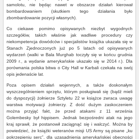
samolotu, nie będąc nawet w obszarze działań kierował
bombardowaniem (skutkiem tego działania było
zbombardowanie pozycji własnych).
Co ciekawe pomimo opisywanych niezbyt wygodnych
szczegółów, takich właśnie jak wadliwe procedury czy
niekompetencja dowódców i specjalistów książka ukazała się w
Stanach Zjednoczonych już po 5 latach od opisywanych
wydarzeń (walki w Bala Murghab toczyły się w końcu grudnia
2009 r., a wydanie amerykańskie ukazało się w 2014 r.). Dla
porównania polska bitwa o City Hall w Karbali czekała na swój
opis jedenaście lat.
Poza opisem działań wojennych, a także doskonałym
wyszczególnieniem sprzętu, którym posługiwali się (bądź mieli
do dyspozycji) żołnierze Sztyletu 22 w książce zwraca uwagę
warstwa motywacji żołnierzy. Z dość dużym zaskoczeniem
można przyjąć fakt, że przed atakami z 11 września
Golembesky był hippisem. Jednak bezpośredni atak na jego
kraj sprawił, że postanowił zaciągnąć się i walczyć. Można by
powiedzieć, że książki weteranów misji US Army są pisane „ku
pokrzepieniu serc”, dla uzasadnienia amerykańskiej obecności