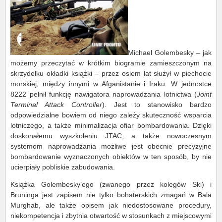
Michael Golembesky – jak
możemy przeczytać w krótkim biogramie zamieszczonym na
skrzydełku okładki książki – przez osiem lat służył w piechocie
morskiej, między innymi w Afganistanie i Iraku. W jednostce
8222 pełnił funkcję nawigatora naprowadzania lotnictwa (
Joint
Terminal Attack Controller
). Jest to stanowisko bardzo
odpowiedzialne bowiem od niego zależy skuteczność wsparcia
lotniczego, a także minimalizacja ofiar bombardowania. Dzięki
doskonałemu wyszkoleniu JTAC, a także nowoczesnym
systemom naprowadzania możliwe jest obecnie precyzyjne
bombardowanie wyznaczonych obiektów w ten sposób, by nie
ucierpiały pobliskie zabudowania.
Książka Golembesky’ego (zwanego przez kolegów Ski) i
Bruninga jest zapisem nie tylko bohaterskich zmagań w Bala
Murghab, ale także opisem jak niedostosowane procedury,
niekompetencja i zbytnia otwartość w stosunkach z miejscowymi