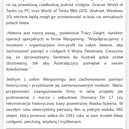
co są prawdziwą rzadkością pośród czołgów. Gracze World of
Tanks na PC oraz World of Tanks Blitz (iOS, Android, Windows
10) wkrótce będą mogli go przetestować w boju na wirtualnych
polach bitew.
„Historia jest naszą pasją,„ powiedział Tracy Saight, dyrektor
operacji specjalnych w firmie Wargaming. ”Współpracujemy z
muzeami i organizacjami non-profit na całym świecie, aby
zachowywać pamięć o czołgach II Wojny Światowej. Cieszymy
się, że sprowadzamy Sentinela do Australii gdzie został
zbudowany, tak aby Australijczycy pamiętali o swoim
dziedzictwie.”
Jednym z celów Wargamingu jest zachowywanie pamięci
historycznej i przybliżanie jej zainteresowanym osobom. Warto
przypomnieć zaangażowanie firmy w takie projekty jak
podniesienie z morza i odbudowa Dorniera Do 17 czy
rekonstrukcja historycznej trasy powietrznej Alaska-Syberia. W
zeszłym roku stworzyliśmy pierwszy film w pełnym widoku 360
stopni, który przenosi widza do 1941 roku w sam środek bitwy
czołgami, piechotą, artylerią i myśliwcami.