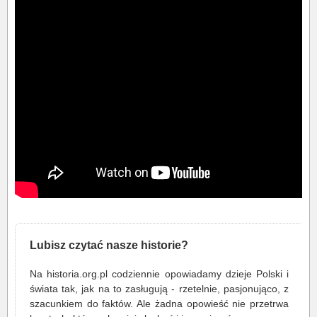
Lubisz czytać nasze historie?
Na historia.org.pl codziennie opowiadamy dzieje Polski i
świata tak, jak na to zasługują - rzetelnie, pasjonująco, z
szacunkiem do faktów. Ale żadna opowieść nie przetrwa