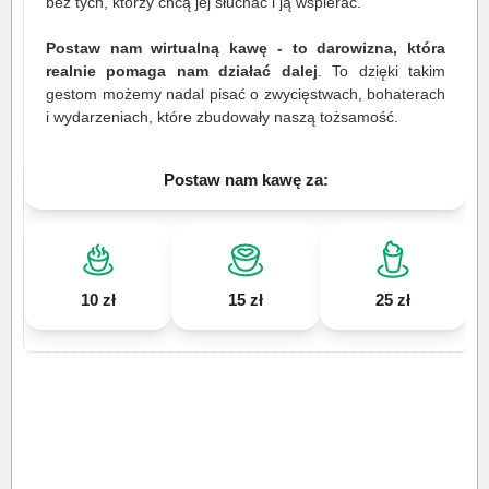
bez tych, którzy chcą jej słuchać i ją wspierać.
Postaw nam wirtualną kawę - to darowizna, która
realnie pomaga nam działać dalej
. To dzięki takim
gestom możemy nadal pisać o zwycięstwach, bohaterach
i wydarzeniach, które zbudowały naszą tożsamość.
Postaw nam kawę za:
10 zł
15 zł
25 zł