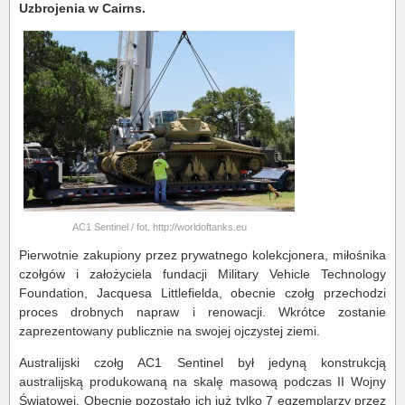
Uzbrojenia w Cairns.
AC1 Sentinel / fot. http://worldoftanks.eu
Pierwotnie zakupiony przez prywatnego kolekcjonera, miłośnika
czołgów i założyciela fundacji Military Vehicle Technology
Foundation, Jacquesa Littlefielda, obecnie czołg przechodzi
proces drobnych napraw i renowacji. Wkrótce zostanie
zaprezentowany publicznie na swojej ojczystej ziemi.
Australijski czołg AC1 Sentinel był jedyną konstrukcją
australijską produkowaną na skalę masową podczas II Wojny
Światowej. Obecnie pozostało ich już tylko 7 egzemplarzy przez