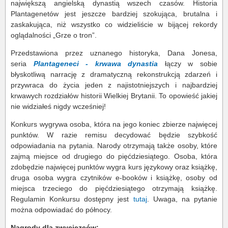
największą angielską dynastią wszech czasów. Historia
Plantagenetów jest jeszcze bardziej szokująca, brutalna i
zaskakująca, niż wszystko co widzieliście w bijącej rekordy
oglądalności „Grze o tron”.
Przedstawiona przez uznanego historyka, Dana Jonesa,
seria
Plantageneci - krwawa dynastia
łączy w sobie
błyskotliwą narrację z dramatyczną rekonstrukcją zdarzeń i
przywraca do życia jeden z najistotniejszych i najbardziej
krwawych rozdziałów historii Wielkiej Brytanii. To opowieść jakiej
nie widziałeś nigdy wcześniej!
Konkurs wygrywa osoba, która na jego koniec zbierze najwięcej
punktów. W razie remisu decydować będzie szybkość
odpowiadania na pytania. Narody otrzymają także osoby, które
zajmą miejsce od drugiego do pięćdziesiątego. Osoba, która
zdobędzie najwięcej punktów wygra kurs językowy oraz książkę,
druga osoba wygra czytników e-booków i książkę, osoby od
miejsca trzeciego do pięćdziesiątego otrzymają książkę.
Regulamin Konkursu dostępny jest
tutaj
. Uwaga, na pytanie
można odpowiadać do północy.
Nagrody dla zwycięzców: