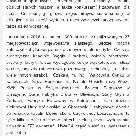
zawodami sportowymi, prezentacjami i - niekiedy - nauką
obsługi starych maszyn, a także konkursami i zabawami dla
dzieci. Co roku jego główna część odbywa się w sobotę; w
ubiegłym roku część wydarzeń towarzyszących przygotowano
także dzień wcześniej.
Industriada 2016 to ponad 300 atrakcji zlokalizowanych 27
miejscowościach województwa śląskiego. Będzie można
zobaczyć zabytki związane z przemysłem, ale nie tylko. Czekają
autentyczne kopalnie (węgla i srebra), osiedla robotnicze,
browary, fabryki, wieże wyciągowe, koleje wąskotorowe, śluzy
wodne, pojazdy ratownictwa pożarowego, radiostacje, a także
wiele innych atrakcji. Czekają m. in.: Walcownia Cynku w
Katowicach, Śluza Rudziniec na Kanale Gliwickim czy Wieże
KWK Polska w Świętochłowicach, Browar Zamkowy w
Cieszynie, Stara Fabryka Drutu w Gliwicach, Stary Młyn w
Żarkach, Fabryka Porcelany w Katowicach, hala dawnej
elektrowni Huty Królewskiej w Chorzowie i zabytkowe osiedle
patronackie kopalni Dębieńsko w Czerwionce-Leszczynach. To
tylko kilka z wielu miejsc w których czekają liczne wydarzenia,
dokładnie 376 wydarzeń. UWAGA część wejść na wydarzenia
jest płatna.