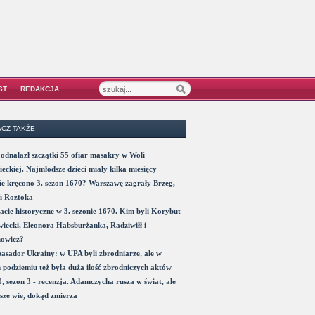
ST
REDAKCJA
CZ TAKŻE
odnalazł szczątki 55 ofiar masakry w Woli
eckiej. Najmłodsze dzieci miały kilka miesięcy
e kręcono 3. sezon 1670? Warszawę zagrały Brzeg,
i Roztoka
acie historyczne w 3. sezonie 1670. Kim byli Korybut
iecki, Eleonora Habsburżanka, Radziwiłł i
nowicz?
sador Ukrainy: w UPA byli zbrodniarze, ale w
 podziemiu też była duża ilość zbrodniczych aktów
, sezon 3 - recenzja. Adamczycha rusza w świat, ale
sze wie, dokąd zmierza