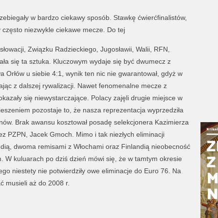
zebiegały w bardzo ciekawy sposób. Stawkę ćwierćfinalistów,
 często niezwykle ciekawe mecze. Do tej
wacji, Związku Radzieckiego, Jugosławii, Walii, RFN,
udała się ta sztuka. Kluczowym wydaje się być dwumecz z
 Orłów u siebie 4:1, wynik ten nic nie gwarantował, gdyż w
ając z dalszej rywalizacji. Nawet fenomenalne mecze z
azały się niewystarczające. Polacy zajęli drugie miejsce w
ieszeniem pozostaje to, że nasza reprezentacja wyprzedziła
inów. Brak awansu kosztował posadę selekcjonera Kazimierza
ez PZPN, Jacek Gmoch. Mimo i tak niezłych eliminacji
andią, dwoma remisami z Włochami oraz Finlandią nieobecność
 W kuluarach po dziś dzień mówi się, że w tamtym okresie
ego niestety nie potwierdziły owe eliminacje do Euro 76. Na
ć musieli aż do 2008 r.