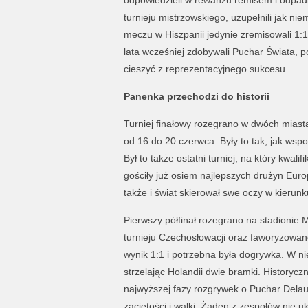
odpowiedzieli w rewanżu remisem i odpadl
turnieju mistrzowskiego, uzupełnili jak n
meczu w Hiszpanii jedynie zremisowali 1:1
lata wcześniej zdobywali Puchar Świata, p
cieszyć z reprezentacyjnego sukcesu.
Panenka przechodzi do historii
Turniej finałowy rozegrano w dwóch miast
od 16 do 20 czerwca. Były to tak, jak wspo
Był to także ostatni turniej, na który kwal
gościły już osiem najlepszych drużyn Eur
także i świat skierował swe oczy w kierun
Pierwszy półfinał rozegrano na stadionie 
turnieju Czechosłowacji oraz faworyzowane
wynik 1:1 i potrzebna była dogrywka. W nie
strzelając Holandii dwie bramki. Historycz
najwyższej fazy rozgrywek o Puchar Delaun
zaciętości i walki. Żaden z zespołów nie 