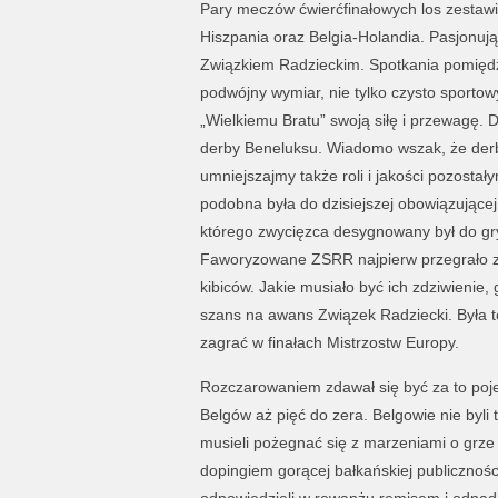
Pary meczów ćwierćfinałowych los zestaw
Hiszpania oraz Belgia-Holandia. Pasjonu
Związkiem Radzieckim. Spotkania pomięd
podwójny wymiar, nie tylko czysto sporto
„Wielkiemu Bratu” swoją siłę i przewagę. 
derby Beneluksu. Wiadomo wszak, że derby
umniejszajmy także roli i jakości pozosta
podobna była do dzisiejszej obowiązując
którego zwycięzca desygnowany był do gry 
Faworyzowane ZSRR najpierw przegrało z 
kibiców. Jakie musiało być ich zdziwienie
szans na awans Związek Radziecki. Była to
zagrać w finałach Mistrzostw Europy.
Rozczarowaniem zdawał się być za to pojed
Belgów aż pięć do zera. Belgowie nie byli
musieli pożegnać się z marzeniami o grze 
dopingiem gorącej bałkańskiej publicznośc