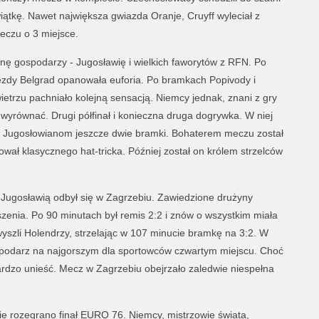
iątkę. Nawet największa gwiazda Oranje, Cruyff wyleciał z
meczu o 3 miejsce.
ynę gospodarzy - Jugosławię i wielkich faworytów z RFN. Po
ezdy Belgrad opanowała euforia. Po bramkach Popivody i
ietrzu pachniało kolejną sensacją. Niemcy jednak, znani z gry
wyrównać. Drugi półfinał i konieczna druga dogrywka. W niej
ili Jugosłowianom jeszcze dwie bramki. Bohaterem meczu został
tował klasycznego hat-tricka. Później został on królem strzelców
 Jugosławią odbył się w Zagrzebiu. Zawiedzione drużyny
zenia. Po 90 minutach był remis 2:2 i znów o wszystkim miała
yszli Holendrzy, strzelając w 107 minucie bramkę na 3:2. W
spodarz na najgorszym dla sportowców czwartym miejscu. Choć
ardzo unieść. Mecz w Zagrzebiu obejrzało zaledwie niespełna
e rozegrano finał EURO 76. Niemcy, mistrzowie świata,