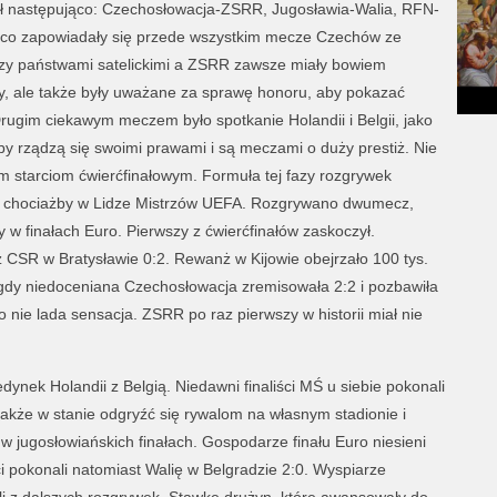
ił następująco: Czechosłowacja-ZSRR, Jugosławia-Walia, RFN-
jąco zapowiadały się przede wszystkim mecze Czechów ze
zy państwami satelickimi a ZSRR zawsze miały bowiem
wy, ale także były uważane za sprawę honoru, aby pokazać
Drugim ciekawym meczem było spotkanie Holandii i Belgii, jako
 rządzą się swoimi prawami i są meczami o duży prestiż. Nie
łym starciom ćwierćfinałowym. Formuła tej fazy rozgrywek
ej chociażby w Lidze Mistrzów UEFA. Rozgrywano dwumecz,
w finałach Euro. Pierwszy z ćwierćfinałów zaskoczył.
CSR w Bratysławie 0:2. Rewanż w Kijowie obejrzało 100 tys.
, gdy niedoceniana Czechosłowacja zremisowała 2:2 i pozbawiła
 nie lada sensacja. ZSRR po raz pierwszy w historii miał nie
ynek Holandii z Belgią. Niedawni finaliści MŚ u siebie pokonali
 także w stanie odgryźć się rywalom na własnym stadionie i
w jugosłowiańskich finałach. Gospodarze finału Euro niesieni
i pokonali natomiast Walię w Belgradzie 2:0. Wyspiarze