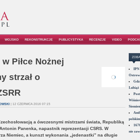
WOJSKO
REKONSTRUKCJE
PUBLICYSTYKA
RECENZJE
VIDEO
PODCA
ZOBA
 w Piłce Nożnej
IPN 
y strzał o
Ostrowi
Gdzi
Lubiąż 
 ZSRR
Post
Wiśniow
OWSKI
| 12 CZERWCA 2016 07:15
Siemie
Amba
polskim
Czechosłowacją a ówczesnymi mistrzami świata, Republiką
1670
 Antonin Panenka, napastnik reprezentacji CSRS. W
nie zaw
a Niemiec, a kunszt wykonania „jedenastki” na długie