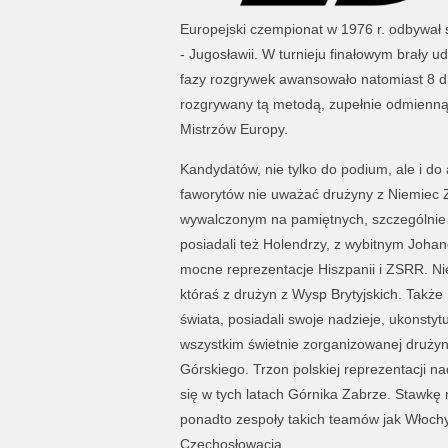
Europejski czempionat w 1976 r. odbywał s
- Jugosławii. W turnieju finałowym brały ud
fazy rozgrywek awansowało natomiast 8 dru
rozgrywany tą metodą, zupełnie odmienną a
Mistrzów Europy.
Kandydatów, nie tylko do podium, ale i do 
faworytów nie uważać drużyny z Niemiec 
wywalczonym na pamiętnych, szczególnie 
posiadali też Holendrzy, z wybitnym Joha
mocne reprezentacje Hiszpanii i ZSRR. Ni
któraś z drużyn z Wysp Brytyjskich. Takż
świata, posiadali swoje nadzieje, ukonstyt
wszystkim świetnie zorganizowanej druży
Górskiego. Trzon polskiej reprezentacji n
się w tych latach Górnika Zabrze. Stawk
ponadto zespoły takich teamów jak Włochy
Czechosłowacja.