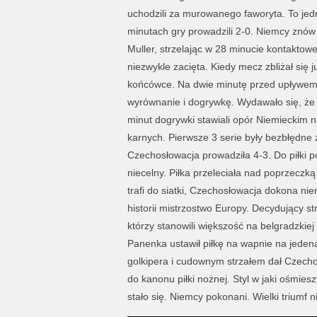
uchodzili za murowanego faworyta. To jed
minutach gry prowadzili 2-0. Niemcy znów 
Muller, strzelając w 28 minucie kontaktow
niezwykle zacięta. Kiedy mecz zbliżał się
końcówce. Na dwie minutę przed upływem
wyrównanie i dogrywkę. Wydawało się, że
minut dogrywki stawiali opór Niemieckim 
karnych. Pierwsze 3 serie były bezbłędne z
Czechosłowacja prowadziła 4-3. Do piłki p
niecelny. Piłka przeleciała nad poprzecz
trafi do siatki, Czechosłowacja dokona n
historii mistrzostwo Europy. Decydujący s
którzy stanowili większość na belgradzkie
Panenka ustawił piłkę na wapnie na jeden
golkipera i cudownym strzałem dał Czecho
do kanonu piłki nożnej. Styl w jaki ośmies
stało się. Niemcy pokonani. Wielki triumf 