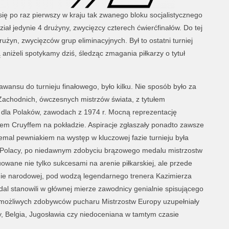
ię po raz pierwszy w kraju tak zwanego bloku socjalistycznego
ział jedynie 4 drużyny, zwycięzcy czterech ćwierćfinałów. Do tej
żyn, zwycięzców grup eliminacyjnych. Był to ostatni turniej
niżeli spotykamy dziś, śledząc zmagania piłkarzy o tytuł
awansu do turnieju finałowego, było kilku. Nie sposób było za
Zachodnich, ówczesnych mistrzów świata, z tytułem
dla Polaków, zawodach z 1974 r. Mocną reprezentację
nem Cruyffem na pokładzie. Aspiracje zgłaszały ponadto zawsze
emal pewniakiem na występ w kluczowej fazie turnieju była
e Polacy, po niedawnym zdobyciu brązowego medalu mistrzostw
uowane nie tylko sukcesami na arenie piłkarskiej, ale przede
nie narodowej, pod wodzą legendarnego trenera Kazimierza
adal stanowili w głównej mierze zawodnicy genialnie spisującego
ę możliwych zdobywców pucharu Mistrzostw Europy uzupełniały
, Belgia, Jugosławia czy niedoceniana w tamtym czasie