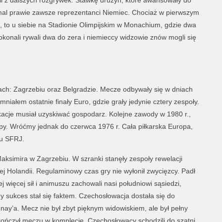
i z dalszych rozgrywek. Stawkę drużyn, które awansowały do
iemal prawie zawsze reprezentanci Niemiec. Chociaż w pierwszym
, to u siebie na Stadionie Olimpijskim w Monachium, gdzie dwa
okonali rywali dwa do zera i niemieccy widzowie znów mogli się
ach: Zagrzebiu oraz Belgradzie. Mecze odbywały się w dniach
mniałem ostatnie finały Euro, gdzie grały jedynie cztery zespoły.
ifikacje musiał uzyskiwać gospodarz. Kolejne zawody w 1980 r.,
opy. Wróćmy jednak do czerwca 1976 r. Cała piłkarska Europa,
ku SFRJ.
Maksimira w Zagrzebiu. W szranki stanęły zespoły rewelacji
j Holandii. Regulaminowy czas gry nie wyłonił zwycięzcy. Padł
j więcej sił i animuszu zachowali nasi południowi sąsiedzi,
ny sukces stał się faktem. Czechosłowacja dostała się do
ay’a. Mecz nie był zbyt pięknym widowiskiem, ale był pełny
ukończył meczu w komplecie. Czechosłowacy schodzili do szatni