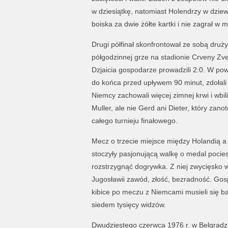
w dziesiątkę, natomiast Holendrzy w dziew
boiska za dwie żółte kartki i nie zagrał w 
Drugi półfinał skonfrontował ze sobą druż
półgodzinnej grze na stadionie Crveny Zv
Dzjaicia gospodarze prowadzili 2:0. W pow
do końca przed upływem 90 minut, zdołali 
Niemcy zachowali więcej zimnej krwi i wb
Muller, ale nie Gerd ani Dieter, który zano
całego turnieju finałowego.
Mecz o trzecie miejsce między Holandią a
stoczyły pasjonującą walkę o medal pocies
rozstrzygnąć dogrywka. Z niej zwycięsko w
Jugosławii zawód, złość, bezradność. Go
kibice po meczu z Niemcami musieli się b
siedem tysięcy widzów.
Dwudziestego czerwca 1976 r. w Belgradzi