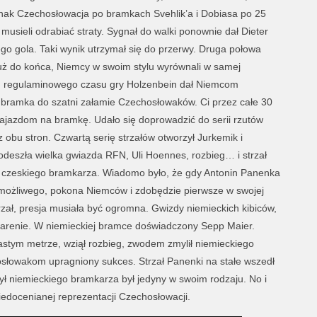
nak Czechosłowacja po bramkach Svehlik’a i Dobiasa po 25
musieli odrabiać straty. Sygnał do walki ponownie dał Dieter
ego gola. Taki wynik utrzymał się do przerwy. Druga połowa
 już do końca, Niemcy w swoim stylu wyrównali w samej
 regulaminowego czasu gry Holzenbein dał Niemcom
 bramka do szatni załamie Czechosłowaków. Ci przez całe 30
najazdom na bramkę. Udało się doprowadzić do serii rzutów
 obu stron. Czwartą serię strzałów otworzył Jurkemik i
odeszła wielka gwiazda RFN, Uli Hoennes, rozbieg… i strzał
ką czeskiego bramkarza. Wiadomo było, że gdy Antonin Panenka
iemożliwego, pokona Niemców i zdobędzie pierwsze w swojej
trzał, presja musiała być ogromna. Gwizdy niemieckich kibiców,
j arenie. W niemieckiej bramce doświadczony Sepp Maier.
astym metrze, wziął rozbieg, zwodem zmylił niemieckiego
słowakom upragniony sukces. Strzał Panenki na stałe wszedł
zył niemieckiego bramkarza był jedyny w swoim rodzaju. No i
niedocenianej reprezentacji Czechosłowacji.