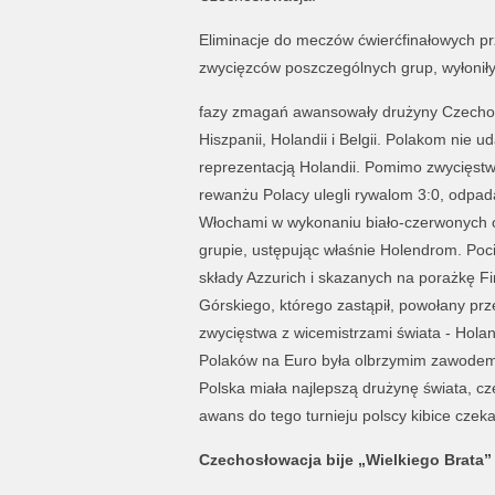
Eliminacje do meczów ćwierćfinałowych pr
zwycięzców poszczególnych grup, wyłoniły
fazy zmagań awansowały drużyny Czechosło
Hiszpanii, Holandii i Belgii. Polakom nie 
reprezentacją Holandii. Pomimo zwycięstwa
rewanżu Polacy ulegli rywalom 3:0, odpad
Włochami w wykonaniu biało-czerwonych ok
grupie, ustępując właśnie Holendrom. Poc
składy Azzurich i skazanych na porażkę F
Górskiego, którego zastąpił, powołany prz
zwycięstwa z wicemistrzami świata - Hol
Polaków na Euro była olbrzymim zawodem.
Polska miała najlepszą drużynę świata, cz
awans do tego turnieju polscy kibice czeka
Czechosłowacja bije „Wielkiego Brata”