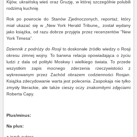
Kijów, ukraińską wieś oraz Gruzję, w której szczególnie polubili
rodzimą kuchnię.
Rok po powrocie do Stanów Zjednoczonych, reportaż, który
miał ukazać się w „New York Herald Tribune„, został wydany
jako książka, od razu dobrze przyjęta przez recenzentów ”New
York Timesa”.
Dziennik z podróży do Rosji
to doskonałe źródło wiedzy o Rosji
okresu zimnej wojny. To barwna relacja opowiadająca o życiu
ludzi z dala od polityki Moskwy i wielkiego świata. To przede
wszystkim zapis mocnego zderzenia rzeczywistości z
wykreowanym przez Zachód obrazem codzienności Rosjan.
Książka zdecydowanie warta jest polecenia. Zaspokaja nie tylko
zmysły literackie, ale także cieszy oczy znakomitymi zdjęciami
Roberta Capy.
Plus/minus:
Na plus:
+ język autora