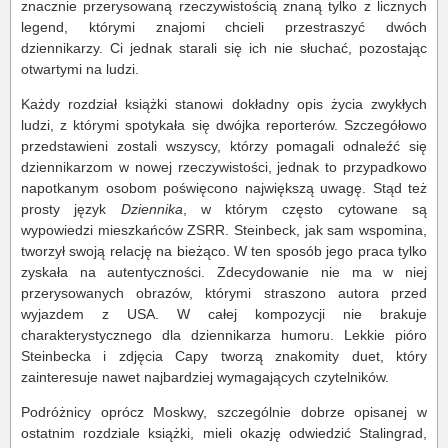
znacznie przerysowaną rzeczywistością znaną tylko z licznych
legend, którymi znajomi chcieli przestraszyć dwóch
dziennikarzy. Ci jednak starali się ich nie słuchać, pozostając
otwartymi na ludzi.
Każdy rozdział książki stanowi dokładny opis życia zwykłych
ludzi, z którymi spotykała się dwójka reporterów. Szczegółowo
przedstawieni zostali wszyscy, którzy pomagali odnaleźć się
dziennikarzom w nowej rzeczywistości, jednak to przypadkowo
napotkanym osobom poświęcono największą uwagę. Stąd też
prosty język
Dziennika
, w którym często cytowane są
wypowiedzi mieszkańców ZSRR. Steinbeck, jak sam wspomina,
tworzył swoją relację na bieżąco. W ten sposób jego praca tylko
zyskała na autentyczności. Zdecydowanie nie ma w niej
przerysowanych obrazów, którymi straszono autora przed
wyjazdem z USA. W całej kompozycji nie brakuje
charakterystycznego dla dziennikarza humoru. Lekkie pióro
Steinbecka i zdjęcia Capy tworzą znakomity duet, który
zainteresuje nawet najbardziej wymagających czytelników.
Podróżnicy oprócz Moskwy, szczególnie dobrze opisanej w
ostatnim rozdziale książki, mieli okazję odwiedzić Stalingrad,