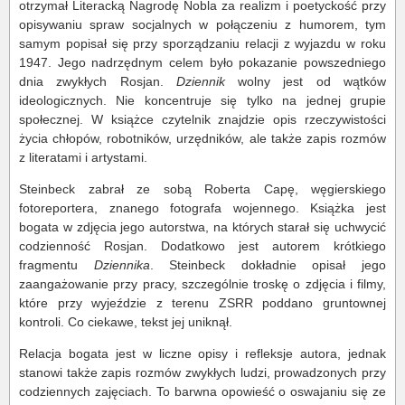
otrzymał Literacką Nagrodę Nobla za realizm i poetyckość przy
opisywaniu spraw socjalnych w połączeniu z humorem, tym
samym popisał się przy sporządzaniu relacji z wyjazdu w roku
1947. Jego nadrzędnym celem było pokazanie powszedniego
dnia zwykłych Rosjan.
Dziennik
wolny jest od wątków
ideologicznych. Nie koncentruje się tylko na jednej grupie
społecznej. W książce czytelnik znajdzie opis rzeczywistości
życia chłopów, robotników, urzędników, ale także zapis rozmów
z literatami i artystami.
Steinbeck zabrał ze sobą Roberta Capę, węgierskiego
fotoreportera, znanego fotografa wojennego. Książka jest
bogata w zdjęcia jego autorstwa, na których starał się uchwycić
codzienność Rosjan. Dodatkowo jest autorem krótkiego
fragmentu
Dziennika
. Steinbeck dokładnie opisał jego
zaangażowanie przy pracy, szczególnie troskę o zdjęcia i filmy,
które przy wyjeździe z terenu ZSRR poddano gruntownej
kontroli. Co ciekawe, tekst jej uniknął.
Relacja bogata jest w liczne opisy i refleksje autora, jednak
stanowi także zapis rozmów zwykłych ludzi, prowadzonych przy
codziennych zajęciach. To barwna opowieść o oswajaniu się ze