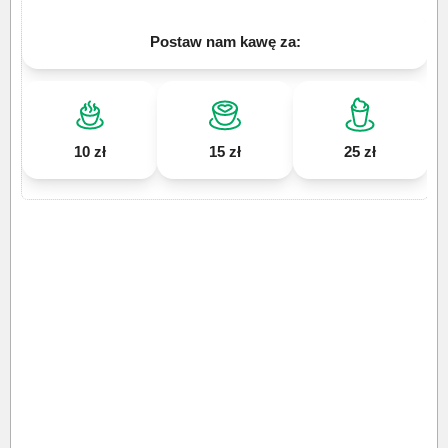
Postaw nam kawę za:
10 zł
15 zł
25 zł