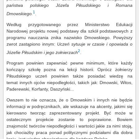
państwa polskiego Józefa Piłsudskiego i Romana
1
Dmowskiego.
.
Według przygotowanego przez Ministerstwo Edukacji
Narodowej projektu nowej podstawy dla szkół podstawowych z
programu nauczania znika nazwisko Dmowskiego. Powyższy
zwrot zastąpiono innym:
Uczeń sytuuje w czasie i opowiada o
2
Józefie Piłsudskim i jego żołnierzach
.
Program powinien zapewniać pewne minimum, które każdy
kończący szkołę pozna na lekcji historii. Oprócz żołnierzy
Piłsudskiego uczeń powinien także posiadać wiedzę na
temat innych ojców niepodległości, takich jak: Dmowski, Witos,
Paderewski, Korfanty, Daszyński...
Owszem to nie oznacza, że o Dmowskim i innych nie będzie
informacji w podręcznikach, ale wskazuje na akcenty, jakimi się
kierowano tworząc zaprezentowany projekt. Być może w
ostatecznym projekcie zostanie to poprawione. Bowiem
znajomość twórców niepodległości i wartości jakie za nimi stoją,
jak chociażby praca ponad politycznymi podziałami dla dobra