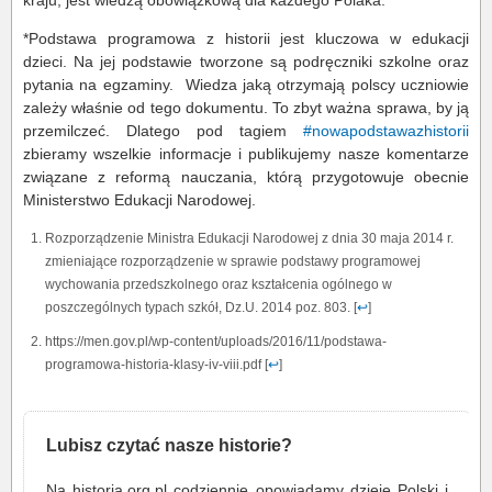
kraju, jest wiedzą obowiązkową dla każdego Polaka.
*Podstawa programowa z historii jest kluczowa w edukacji
dzieci. Na jej podstawie tworzone są podręczniki szkolne oraz
pytania na egzaminy. Wiedza jaką otrzymają polscy uczniowie
zależy właśnie od tego dokumentu. To zbyt ważna sprawa, by ją
przemilczeć. Dlatego pod tagiem
#nowapodstawazhistorii
zbieramy wszelkie informacje i publikujemy nasze komentarze
związane z reformą nauczania, którą przygotowuje obecnie
Ministerstwo Edukacji Narodowej.
Rozporządzenie Ministra Edukacji Narodowej z dnia 30 maja 2014 r.
zmieniające rozporządzenie w sprawie podstawy programowej
wychowania przedszkolnego oraz kształcenia ogólnego w
poszczególnych typach szkół, Dz.U. 2014 poz. 803. [
↩
]
https://men.gov.pl/wp-content/uploads/2016/11/podstawa-
programowa-historia-klasy-iv-viii.pdf [
↩
]
Lubisz czytać nasze historie?
Na historia.org.pl codziennie opowiadamy dzieje Polski i