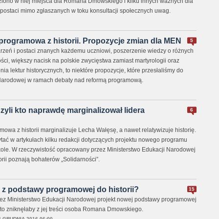
ziono w niej miejsca dla Romana Dmowskiego i kilku innych ważnych dla
i postaci mimo zgłaszanych w toku konsultacji społecznych uwag.
rogramowa z historii. Propozycje zmian dla MEN
5
arzeń i postaci znanych każdemu uczniowi, poszerzenie wiedzy o różnych
ci, większy nacisk na polskie zwycięstwa zamiast martyrologii oraz
 lektur historycznych, to niektóre propozycje, które przesłaliśmy do
 Narodowej w ramach debaty nad reformą programową.
zyli kto naprawdę marginalizował lidera
6
wa z historii marginalizuje Lecha Wałęsę, a nawet relatywizuje historię.
tać w artykułach kilku redakcji dotyczących projektu nowego programu
zkole. W rzeczywistość opracowany przez Ministerstwo Edukacji Narodowej
orii poznają bohaterów „Solidarności”.
 z podstawy programowej do historii?
15
zez Ministerstwo Edukacji Narodowej projekt nowej podstawy programowej
, to zniknęłaby z jej treści osoba Romana Dmowskiego.
4 GRUDNIA 2016 06:00