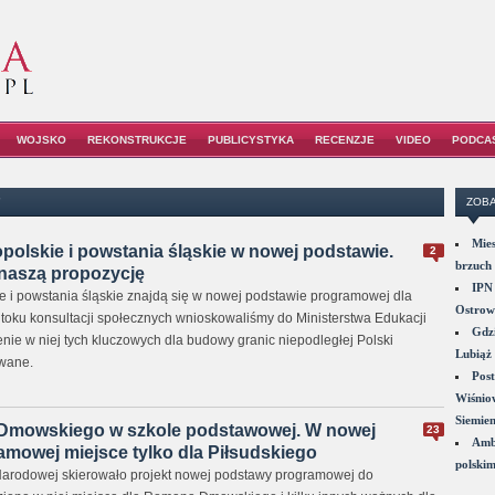
WOJSKO
REKONSTRUKCJE
PUBLICYSTYKA
RECENZJE
VIDEO
PODCA
"
ZOBA
Mies
polskie i powstania śląskie w nowej podstawie.
2
brzuch 
naszą propozycję
IPN 
e i powstania śląskie znajdą się w nowej podstawie programowej dla
Ostrowi
toku konsultacji społecznych wnioskowaliśmy do Ministerstwa Edukacji
Gdzi
ie w niej tych kluczowych dla budowy granic niepodległej Polski
Lubiąż 
owane.
Post
Wiśniow
Siemie
 Dmowskiego w szkole podstawowej. W nowej
23
Amba
mowej miejsce tylko dla Piłsudskiego
polskim
Narodowej skierowało projekt nowej podstawy programowej do