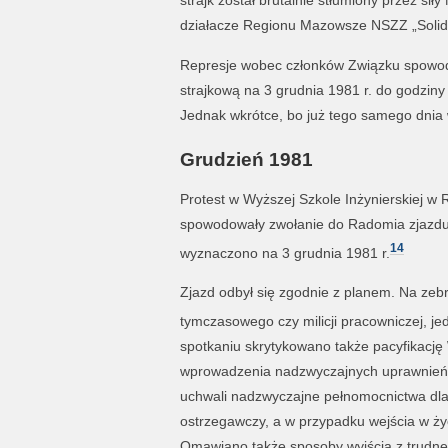
działacze Regionu Mazowsze NSZZ „Solid
Represje wobec członków Związku spowod
strajkową na 3 grudnia 1981 r. do godziny 1
Jednak wkrótce, bo już tego samego dnia w
Grudzień 1981
Protest w Wyższej Szkole Inżynierskiej w
spowodowały zwołanie do Radomia zjazdu
14
wyznaczono na 3 grudnia 1981 r.
Zjazd odbył się zgodnie z planem. Na zeb
tymczasowego czy milicji pracowniczej, j
spotkaniu skrytykowano także pacyfikację 
wprowadzenia nadzwyczajnych uprawnień d
uchwali nadzwyczajne pełnomocnictwa dla 
ostrzegawczy, a w przypadku wejścia w życi
Omawiano także sposoby wyjścia z trudnej