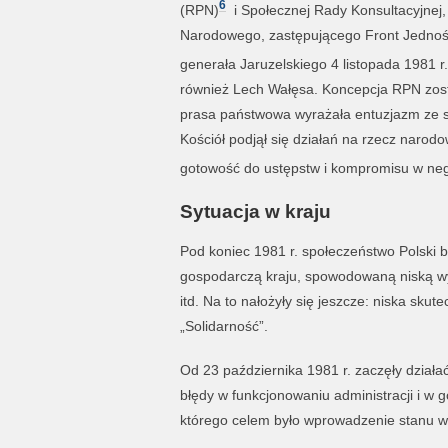
6
(RPN)
i Społecznej Rady Konsultacyjnej,
Narodowego, zastępującego Front Jednośc
generała Jaruzelskiego 4 listopada 1981 
również Lech Wałęsa. Koncepcja RPN zost
prasa państwowa wyrażała entuzjazm ze s
Kościół podjął się działań na rzecz narod
gotowość do ustępstw i kompromisu w nego
Sytuacja w kraju
Pod koniec 1981 r. społeczeństwo Polski 
gospodarczą kraju, spowodowaną niską wy
itd. Na to nałożyły się jeszcze: niska sk
„Solidarność”.
Od 23 października 1981 r. zaczęły dzia
błędy w funkcjonowaniu administracji i w
którego celem było wprowadzenie stanu 