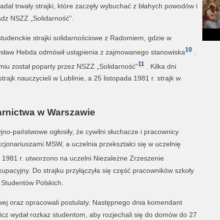
adal trwały strajki, które zaczęły wybuchać z błahych powodów i
ładz NSZZ „Solidarność”.
 studenckie strajki solidarnościowe z Radomiem, gdzie w
10
czysław Hebda odmówił ustąpienia z zajmowanego stanowiska
.
11
miu został poparty przez NSZZ „Solidarność”
. Kilka dni
trajk nauczycieli w Lublinie, a 25 listopada 1981 r. strajk w
.
arnictwa w Warszawie
yjno-państwowe ogłosiły, że cywilni słuchacze i pracownicy
cjonariuszami MSW, a uczelnia przekształci się w uczelnię
 1981 r. utworzono na uczelni Niezależne Zrzeszenie
kupacyjny. Do strajku przyłączyła się część pracowników szkoły
 Studentów Polskich.
owej oraz opracowali postulaty. Następnego dnia komendant
icz wydał rozkaz studentom, aby rozjechali się do domów do 27