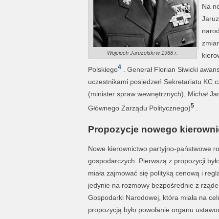
Na no
Jaruz
narod
zmian
Wojciech Jaruzelski w 1968 r.
kiero
4
Polskiego
. Generał Florian Siwicki awans
uczestnikami posiedzeń Sekretariatu KC cz
(minister spraw wewnętrznych), Michał Jan
5
Głównego Zarządu Politycznego)
.
Propozycje nowego kierowni
Nowe kierownictwo partyjno-państwowe ro
gospodarczych. Pierwszą z propozycji było
miała zajmować się polityką cenową i reg
jedynie na rozmowy bezpośrednie z rząd
Gospodarki Narodowej, która miała na celu
propozycją było powołanie organu usta