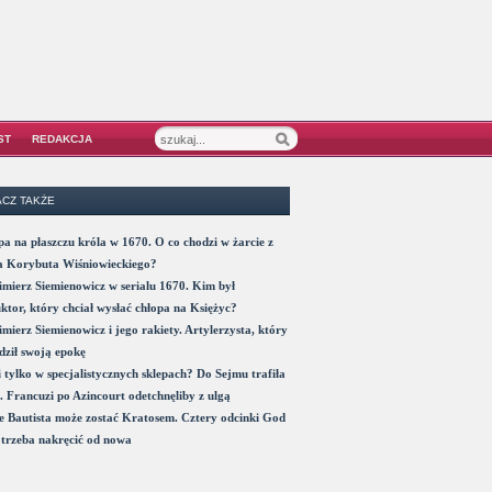
ST
REDAKCJA
CZ TAKŻE
a na płaszczu króla w 1670. O co chodzi w żarcie z
a Korybuta Wiśniowieckiego?
mierz Siemienowicz w serialu 1670. Kim był
ktor, który chciał wysłać chłopa na Księżyc?
mierz Siemienowicz i jego rakiety. Artylerzysta, który
ził swoją epokę
 tylko w specjalistycznych sklepach? Do Sejmu trafiła
. Francuzi po Azincourt odetchnęliby z ulgą
 Bautista może zostać Kratosem. Cztery odcinki God
trzeba nakręcić od nowa