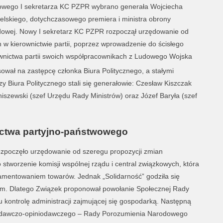
wego I sekretarza KC PZPR wybrano generała Wojciecha
elskiego, dotychczasowego premiera i ministra obrony
owej. Nowy I sekretarz KC PZPR rozpoczął urzędowanie od
 w kierownictwie partii, poprzez wprowadzenie do ścisłego
wnictwa partii swoich współpracownikach z Ludowego Wojska
ował na zastępcę członka Biura Politycznego, a stałymi
y Biura Politycznego stali się generałowie: Czesław Kiszczak
iszewski (szef Urzędu Rady Ministrów) oraz Józef Baryła (szef
ctwa partyjno-państwowego
zpoczęło urzędowanie od szeregu propozycji zmian
 stworzenie komisji wspólnej rządu i central związkowych, która
lamentowaniem towarów. Jednak „Solidarność” godziła się
em. Dlatego Związek proponował powołanie Społecznej Rady
 kontrolę administracji zajmującej się gospodarką. Następną
wodawczo-opiniodawczego – Rady Porozumienia Narodowego