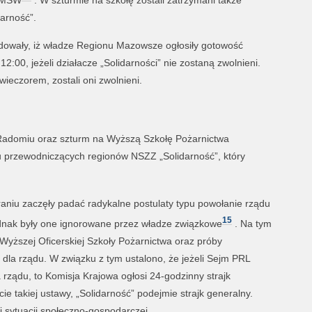
arność”.
owały, iż władze Regionu Mazowsze ogłosiły gotowość
2:00, jeżeli działacze „Solidarności” nie zostaną zwolnieni.
ieczorem, zostali oni zwolnieni.
 Radomiu oraz szturm na Wyższą Szkołę Pożarnictwa
 przewodniczących regionów NSZZ „Solidarność”, który
raniu zaczęły padać radykalne postulaty typu powołanie rządu
15
ednak były one ignorowane przez władze związkowe
. Na tym
Wyższej Oficerskiej Szkoły Pożarnictwa oraz próby
la rządu. W związku z tym ustalono, że jeżeli Sejm PRL
rządu, to Komisja Krajowa ogłosi 24-godzinny strajk
e takiej ustawy, „Solidarność” podejmie strajk generalny.
 sytuacji społeczno-gospodarczej.