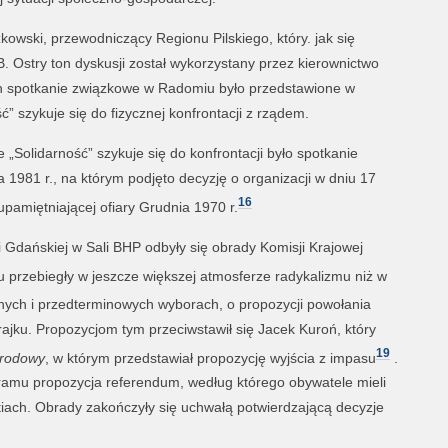
wski, przewodniczący Regionu Pilskiego, który. jak się
. Ostry ton dyskusji został wykorzystany przez kierownictwo
h spotkanie związkowe w Radomiu było przedstawione w
 szykuje się do fizycznej konfrontacji z rządem.
Solidarność” szykuje się do konfrontacji było spotkanie
1981 r., na którym podjęto decyzję o organizacji w dniu 17
16
upamiętniającej ofiary Grudnia 1970 r.
i Gdańskiej w Sali BHP odbyły się obrady Komisji Krajowej
przebiegły w jeszcze większej atmosferze radykalizmu niż w
ych i przedterminowych wyborach, o propozycji powołania
ajku. Propozycjom tym przeciwstawił się Jacek Kuroń, który
19
rodowy
, w którym przedstawiał propozycję wyjścia z impasu
.
ramu propozycja referendum, według którego obywatele mieli
iach. Obrady zakończyły się uchwałą potwierdzającą decyzje