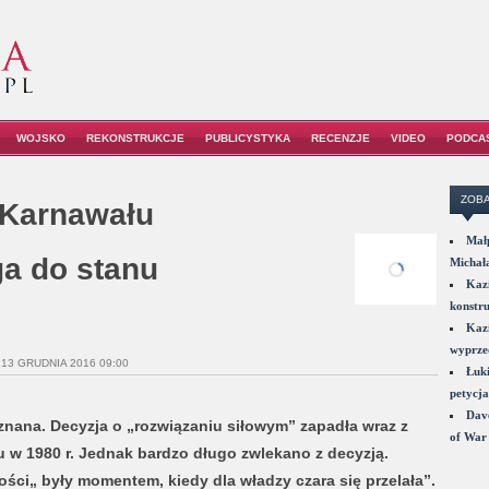
WOJSKO
REKONSTRUKCJE
PUBLICYSTYKA
RECENZJE
VIDEO
PODCA
ZOBA
„Karnawału
Małp
ga do stanu
Michał
Kazi
konstru
Kazi
wyprzed
 13 GRUDNIA 2016 09:00
Łuki
petycja
Dave
znana. Decyzja o „rozwiązaniu siłowym” zapadła wraz z
of War 
w 1980 r. Jednak bardzo długo zwlekano z decyzją.
ści„ były momentem, kiedy dla władzy czara się przelała”.