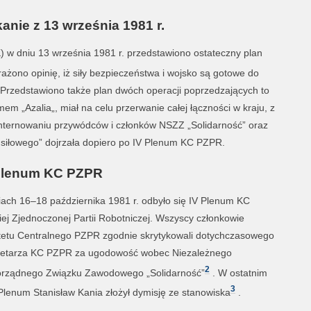
anie z 13 września 1981 r.
 w dniu 13 września 1981 r. przedstawiono ostateczny plan
ażono opinię, iż siły bezpieczeństwa i wojsko są gotowe do
Przedstawiono także plan dwóch operacji poprzedzających to
em „Azalia„, miał na celu przerwanie całej łączności w kraju, z
a internowaniu przywódców i członków NSZZ „Solidarność” oraz
a siłowego” dojrzała dopiero po IV Plenum KC PZPR.
Plenum KC PZPR
ach 16–18 października 1981 r. odbyło się IV Plenum KC
iej Zjednoczonej Partii Robotniczej. Wszyscy członkowie
etu Centralnego PZPR zgodnie skrytykowali dotychczasowego
retarza KC PZPR za ugodowość wobec Niezależnego
2
rządnego Związku Zawodowego „Solidarność”
. W ostatnim
3
Plenum Stanisław Kania złożył dymisję ze stanowiska
.