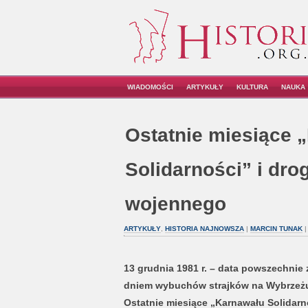
WIADOMOŚCI
ARTYKUŁY
KULTURA
NAUKA
Ostatnie miesiące 
Solidarności” i dro
wojennego
ARTYKUŁY
,
HISTORIA NAJNOWSZA
|
MARCIN TUNAK
|
13 grudnia 1981 r. – data powszechnie 
dniem wybuchów strajków na Wybrzeżu 
Ostatnie miesiące „Karnawału Solidarno