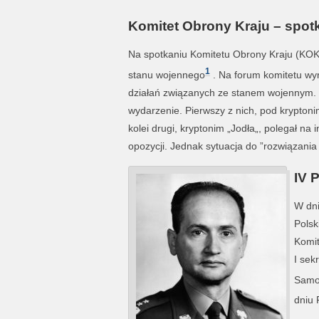
Komitet Obrony Kraju – spotk
Na spotkaniu Komitetu Obrony Kraju (KOK)
1
stanu wojennego
. Na forum komitetu wyr
działań związanych ze stanem wojennym. 
wydarzenie. Pierwszy z nich, pod kryptonim
kolei drugi, kryptonim „Jodła„, polegał n
opozycji. Jednak sytuacja do ”rozwiązani
IV 
W dni
Polsk
Komit
I sek
Samo
dniu 