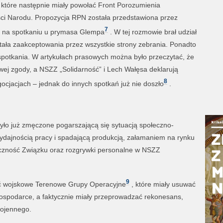
 które następnie miały powołać Front Porozumienia
i Narodu. Propozycja RPN została przedstawiona przez
7
r. na spotkaniu u prymasa Glempa
. W tej rozmowie brał udział
ała zaakceptowania przez wszystkie strony zebrania. Ponadto
potkania. W artykułach prasowych można było przeczytać, że
owej zgody, a NSZZ „Solidarność” i Lech Wałęsa deklarują
8
cjacjach – jednak do innych spotkań już nie doszło
.
było już zmęczone pogarszającą się sytuacją społeczno-
dajnością pracy i spadającą produkcją, załamaniem na rynku
uteczność Związku oraz rozgrywki personalne w NSZZ
9
łać wojskowe Terenowe Grupy Operacyjne
, które miały usuwać
 gospodarce, a faktycznie miały przeprowadzać rekonesans,
wojennego.