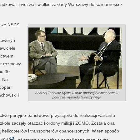
ządkowali i wezwali wielkie zakłady Warszawy do solidarności z
wsze NSZZ
Seweryn
awiciele
nictwem
le rozmowy
iu 30
. Na
poparli
Andrzej Tadeusz Kijowski oraz Andrzej Stelmachowski
achowski i
podczas wywiadu telewizyjnego
ictwo partyjno-państwowe przystąpiło do realizacji wariantu
 Szkołę zaczęły otaczać kordony milicji i ZOMO. Została ona
 helikopterów i transporterów opancerzonych. W ten sposób
13
y MSW
. W szturmie na szkołę zostali zatrzymani także