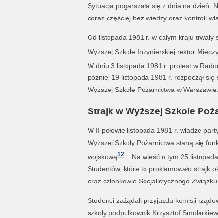
Sytuacja pogarszała się z dnia na dzień. N
coraz częściej bez wiedzy oraz kontroli w
Od listopada 1981 r. w całym kraju trwały
Wyższej Szkole Inżynierskiej rektor Mie
W dniu 3 listopada 1981 r. protest w Rado
później 19 listopada 1981 r. rozpoczął się s
Wyższej Szkole Pożarnictwa w Warszawie
Strajk w Wyższej Szkole Poż
W II połowie listopada 1981 r. władze part
Wyższej Szkoły Pożarnictwa staną się funk
12
wojskową
. Na wieść o tym 25 listopada
Studentów, które to proklamowało strajk o
oraz członkowie Socjalistycznego Związku
Studenci zażądali przyjazdu komisji rząd
szkoły podpułkownik Krzysztof Smolarkiew