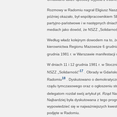
Rozmowy w Radomiu nagrał Eligiusz Naszko
później okazało, był współpracownikiem SB
partyjno-państwowe i w następnych dniac
mediach jako dowód, że NSZZ „Solidarność”
Według władz kolejnym dowodem na to, że „
kierownictwa Regionu Mazowsze 6 grudnia 
grudnia 1981 r. w Warszawie manifestacji 
W dniach 11 i 12 grudnia 1981 r. w Stoczn
17
NSZZ „Solidarność”
. Obrady w Gdańsku 
18
Radomiu
. Dyskutowano o demokratyczn
rządu tymczasowego oraz o ogłoszeniu str
delegatom rozdał swój artykuł pt.
Rząd Na
Najbardziej była dyskutowana z tego prog
wypowiedzieć się w najważniejszych kwest
podjęte w Radomiu.