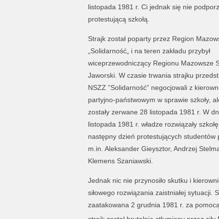
listopada 1981 r. Ci jednak się nie podpor
protestującą szkołą.
Strajk został poparty przez Region Mazo
„Solidarność„ i na teren zakładu przybył
wiceprzewodniczący Regionu Mazowsze 
Jaworski. W czasie trwania strajku przedst
NSZZ ”Solidarność” negocjowali z kierow
partyjno-państwowym w sprawie szkoły, a
zostały zerwane 28 listopada 1981 r. W dn
listopada 1981 r. władze rozwiązały szkołę
następny dzień protestujących studentów 
m.in. Aleksander Gieysztor, Andrzej Stelm
Klemens Szaniawski.
Jednak nic nie przynosiło skutku i kierown
siłowego rozwiązania zaistniałej sytuacji.
zaatakowana 2 grudnia 1981 r. za pomocą
strajk został brutalnie stłumiony przez sił